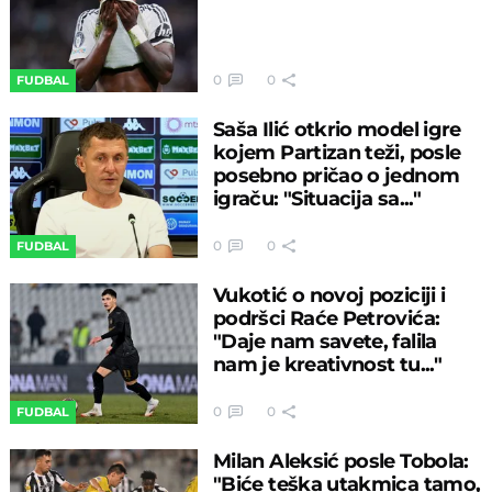
0
0
FUDBAL
Saša Ilić otkrio model igre
kojem Partizan teži, posle
posebno pričao o jednom
igraču: "Situacija sa..."
0
0
FUDBAL
Vukotić o novoj poziciji i
podršci Raće Petrovića:
"Daje nam savete, falila
nam je kreativnost tu..."
0
0
FUDBAL
Milan Aleksić posle Tobola:
"Biće teška utakmica tamo,