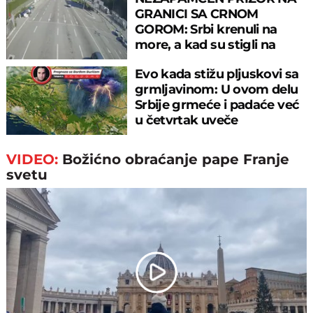
GRANICI SA CRNOM
GOROM: Srbi krenuli na
more, a kad su stigli na
prelaz, ostali u šoku!
Evo kada stižu pljuskovi sa
grmljavinom: U ovom delu
Srbije grmeće i padaće već
u četvrtak uveče
VIDEO:
Božićno obraćanje pape Franje
svetu
Play