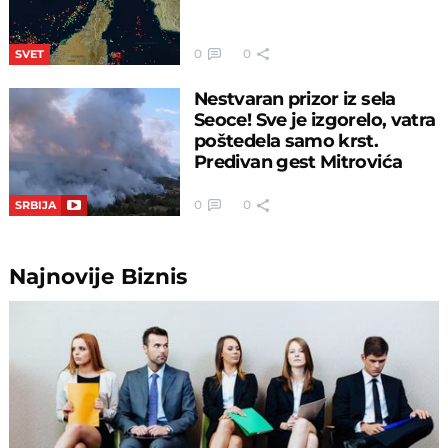
0
0
SVET
Nestvaran prizor iz sela
Seoce! Sve je izgorelo, vatra
poštedela samo krst.
Predivan gest Mitrovića
0
0
SRBIJA
Najnovije
Biznis