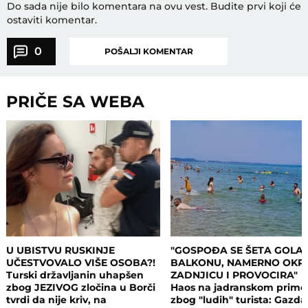
Do sada nije bilo komentara na ovu vest.
Budite prvi koji će
ostaviti komentar.
0
POŠALJI KOMENTAR
PRIČE SA WEBA
U UBISTVU RUSKINJE
"GOSPOĐA SE ŠETA GOLA
UČESTVOVALO VIŠE OSOBA?!
BALKONU, NAMERNO OKR
Turski državljanin uhapšen
ZADNJICU I PROVOCIRA"
zbog JEZIVOG zločina u Borči
Haos na jadranskom primo
tvrdi da nije kriv, na
zbog "ludih" turista: Gazda