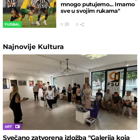
mnogo putujemo... Imamo
sve u svojim rukama"
0
0
FUDBAL
Najnovije
Kultura
ART
Svečano zatvorena izložba "Galerija koja