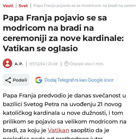
Vesti
Svet
Papa Franja pojavio se sa modricom na bradi na ceremoniji
Papa Franja pojavio se sa
modricom na bradi na
ceremoniji za nove kardinale:
Vatikan se oglasio
A. P.
07/12/24 | 21:49
Čitanje: oko 1 min.
Podeli
Papa Franja predvodio je danas svečanost u
bazilici Svetog Petra na uvođenju 21 novog
katoličkog kardinala u nove dužnosti, i tom
prilikom se pojavio sa velikom modricom na
bradi, za koju je
Vatikan
saopštio da je