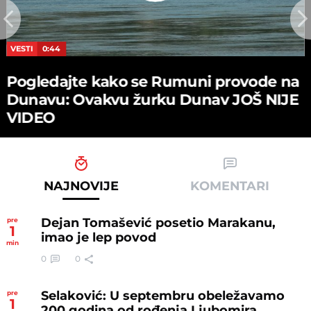
VESTI
0:44
Pogledajte kako se Rumuni provode na
Dunavu: Ovakvu žurku Dunav JOŠ NIJE
VIDEO
NAJNOVIJE
KOMENTARI
Dejan Tomašević posetio Marakanu,
pre
1
imao je lep povod
min
0
0
Selaković: U septembru obeležavamo
pre
1
200 godina od rođenja Ljubomira