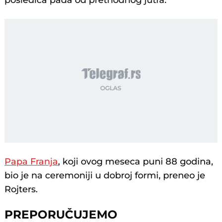
posledica pada od prethodnog jutra.
Papa Franja
, koji ovog meseca puni 88 godina,
bio je na ceremoniji u dobroj formi, preneo je
Rojters.
PREPORUČUJEMO