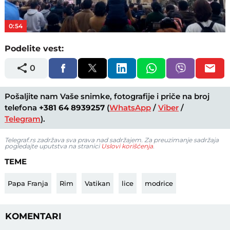
Video
0:54
Podelite vest:
0
Pošaljite nam Vaše snimke, fotografije i priče na broj
telefona
+381 64 8939257
(
WhatsApp
/
Viber
/
Telegram
).
Telegraf.rs zadržava sva prava nad sadržajem. Za preuzimanje sadržaja
pogledajte uputstva na stranici
Uslovi korišćenja
.
TEME
Papa Franja
Rim
Vatikan
lice
modrice
KOMENTARI