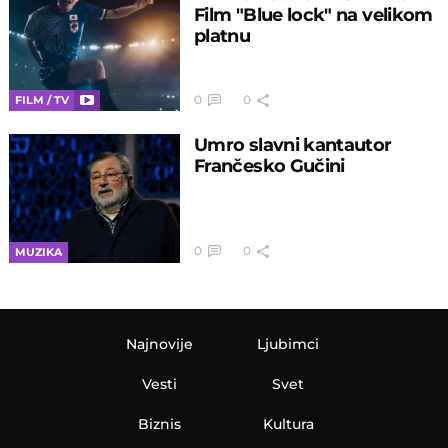
Film "Blue lock" na velikom
platnu
0
0
FILM / TV
Umro slavni kantautor
Frančesko Gučini
0
0
MUZIKA
Najnovije
Ljubimci
Vesti
Svet
Biznis
Kultura