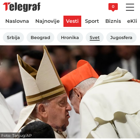
0
Naslovna
Najnovije
Vesti
Sport
Biznis
eKli
Srbija
Beograd
Hronika
Svet
Jugosfera
Foto: Tanjug/AP