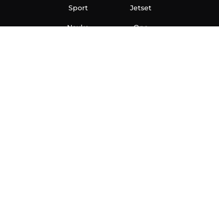
Sport
Jetset
Nauka
Ona
Aero
Zanimljivosti
eKlinika
Hi-Tech
Auto
Plantbased
Ubrzanje
Telegraf TV
O nama
Marketing
Impressum
Uslovi korišćenja
Politika privatnosti
Kontakt