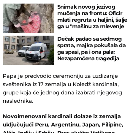
Snimak novog jezivog
mučenja na frontu: Oficir
mlati regruta u haljini, šalje
ga u "mašinu za mlevenje
mesa"
Dečak padao sa sedmog
sprata, majka pokušala da
ga spasi, pa i ona pala:
Nezapamćena tragedija
zadesila Moskvu
Papa je predvodio ceremoniju za uzdizanje
sveštenika iz 17 zemalja u Koledž kardinala,
grupe koja će jednog dana izabrati njegovog
naslednika.
Novoimenovani kardinali dolaze iz zemalja
uključujući Peru, Argentinu, Japan, Filipine,