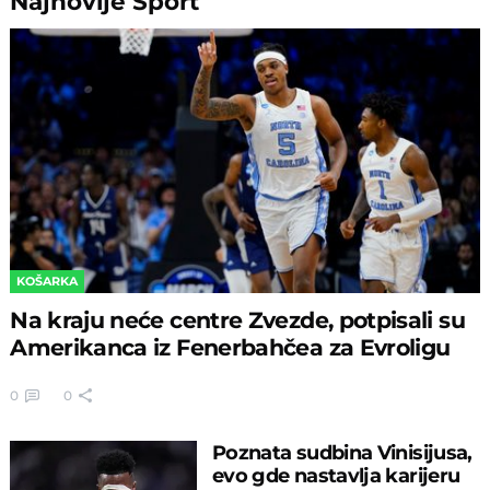
Najnovije
Sport
KOŠARKA
Na kraju neće centre Zvezde, potpisali su
Amerikanca iz Fenerbahčea za Evroligu
0
0
Poznata sudbina Vinisijusa,
evo gde nastavlja karijeru