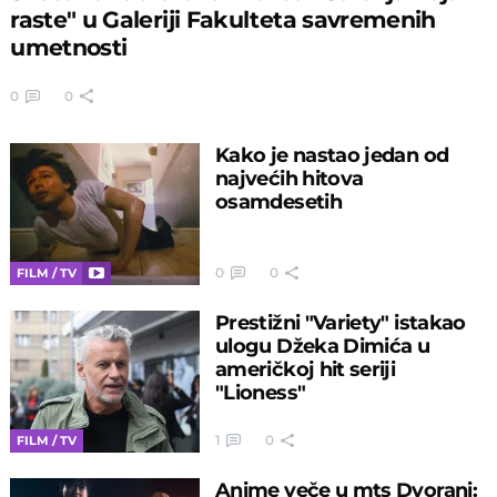
raste" u Galeriji Fakulteta savremenih
umetnosti
0
0
Kako je nastao jedan od
najvećih hitova
osamdesetih
0
0
FILM / TV
Prestižni "Variety" istakao
ulogu Džeka Dimića u
američkoj hit seriji
"Lioness"
1
0
FILM / TV
Anime veče u mts Dvorani: