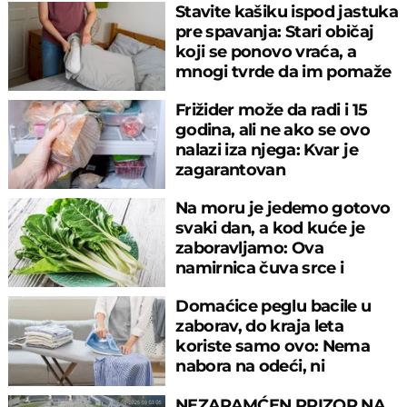
Stavite kašiku ispod jastuka
pre spavanja: Stari običaj
koji se ponovo vraća, a
mnogi tvrde da im pomaže
Frižider može da radi i 15
godina, ali ne ako se ovo
nalazi iza njega: Kvar je
zagarantovan
Na moru je jedemo gotovo
svaki dan, a kod kuće je
zaboravljamo: Ova
namirnica čuva srce i
reguliše šećer
Domaćice peglu bacile u
zaborav, do kraja leta
koriste samo ovo: Nema
nabora na odeći, ni
preznojavanja
NEZAPAMĆEN PRIZOR NA