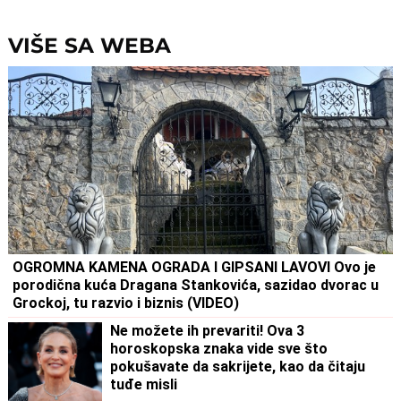
saslušanju izneo ŠOK
isključio struju i promenio
DETALJE: Otkrio u kakvom su
brave, a potom su i UHAPŠ
odnosu bili
VIŠE SA WEBA
OGROMNA KAMENA OGRADA I GIPSANI LAVOVI Ovo je
porodična kuća Dragana Stankovića, sazidao dvorac u
Grockoj, tu razvio i biznis (VIDEO)
Ne možete ih prevariti! Ova 3
horoskopska znaka vide sve što
pokušavate da sakrijete, kao da čitaju
tuđe misli