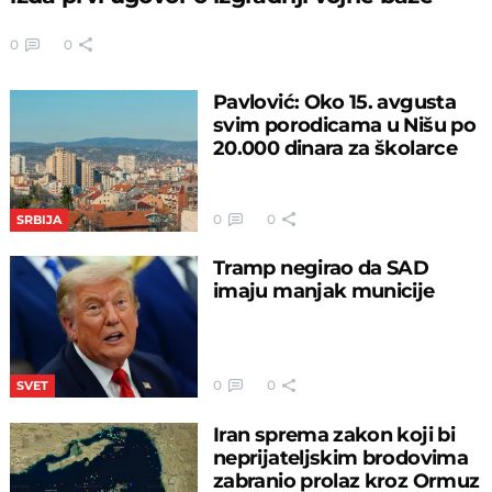
0
0
Pavlović: Oko 15. avgusta
svim porodicama u Nišu po
20.000 dinara za školarce
0
0
SRBIJA
Tramp negirao da SAD
imaju manjak municije
0
0
SVET
Iran sprema zakon koji bi
neprijateljskim brodovima
zabranio prolaz kroz Ormuz