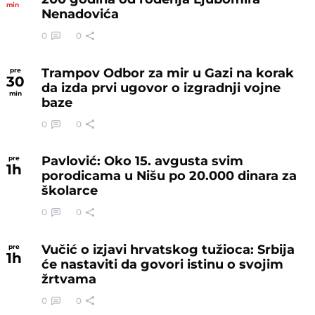
min
Nenadovića
0
0
Trampov Odbor za mir u Gazi na korak
pre
30
da izda prvi ugovor o izgradnji vojne
min
baze
0
0
Pavlović: Oko 15. avgusta svim
pre
1
h
porodicama u Nišu po 20.000 dinara za
školarce
0
0
Vučić o izjavi hrvatskog tužioca: Srbija
pre
1
h
će nastaviti da govori istinu o svojim
žrtvama
0
0