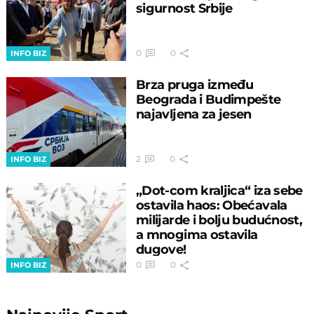
sigurnost Srbije
0
0
INFO BIZ
Brza pruga između
Beograda i Budimpešte
najavljena za jesen
2
0
INFO BIZ
„Dot-com kraljica“ iza sebe
ostavila haos: Obećavala
milijarde i bolju budućnost,
a mnogima ostavila
dugove!
0
0
INFO BIZ