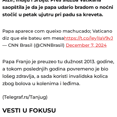
Alžir, Indiju i Srbiju. Pres služba Vatikana
saopštila je da je papa udario bradom o noćni
stočić u petak ujutru pri padu sa kreveta.
Papa aparece com queixo machucado; Vaticano
diz que ele bateu em mesa
https://t.co/ley1IaV9vJ
— CNN Brasil (@CNNBrasil)
December 7, 2024
Papa Franjo je preuzeo tu dužnost 2013. godine,
a tokom poslednjih godina povremeno je bio
lošeg zdravlja, a sada koristi invalidska kolica
zbog bolova u kolenima i leđima.
(Telegraf.rs/Tanjug)
VESTI U FOKUSU