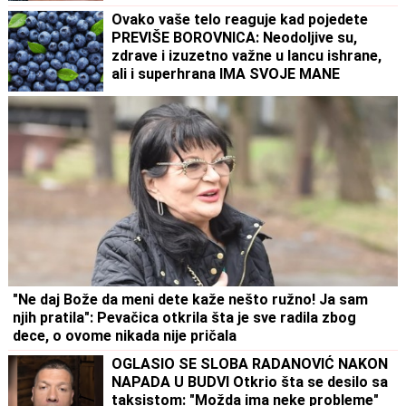
Ovako vaše telo reaguje kad pojedete
PREVIŠE BOROVNICA: Neodoljive su,
zdrave i izuzetno važne u lancu ishrane,
ali i superhrana IMA SVOJE MANE
"Ne daj Bože da meni dete kaže nešto ružno! Ja sam
njih pratila": Pevačica otkrila šta je sve radila zbog
dece, o ovome nikada nije pričala
OGLASIO SE SLOBA RADANOVIĆ NAKON
NAPADA U BUDVI Otkrio šta se desilo sa
taksistom: "Možda ima neke probleme"