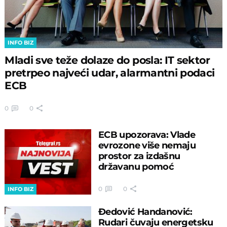
INFO BIZ
Mladi sve teže dolaze do posla: IT sektor
pretrpeo najveći udar, alarmantni podaci
ECB
0
0
ECB upozorava: Vlade
evrozone više nemaju
prostor za izdašnu
državanu pomoć
0
0
INFO BIZ
Đedović Handanović:
Rudari čuvaju energetsku