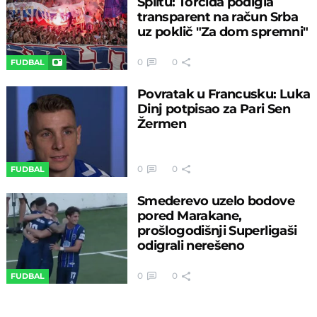
Splitu: Torcida podigla
transparent na račun Srba
uz poklič "Za dom spremni"
0
0
FUDBAL
Povratak u Francusku: Luka
Dinj potpisao za Pari Sen
Žermen
0
0
FUDBAL
Smederevo uzelo bodove
pored Marakane,
prošlogodišnji Superligaši
odigrali nerešeno
0
0
FUDBAL