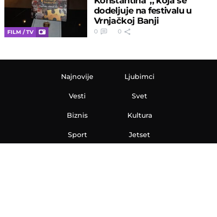
Konstantina”,, koja se
dodeljuje na festivalu u
Vrnjačkoj Banji
0
0
FILM / TV
Najnovije
Ljubimci
Vesti
Svet
Biznis
Kultura
Sport
Jetset
Nauka
Ona
Aero
Zanimljivosti
eKlinika
Hi-Tech
Auto
Plantbased