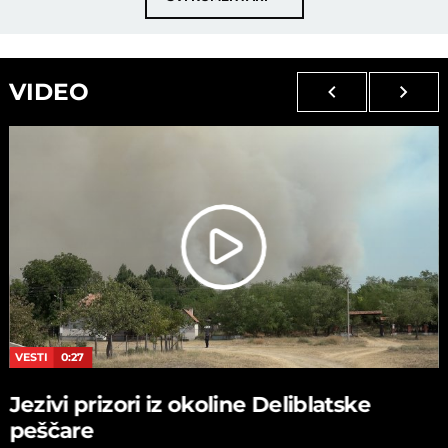
VIDEO
VESTI
0:27
Jezivi prizori iz okoline Deliblatske
peščare