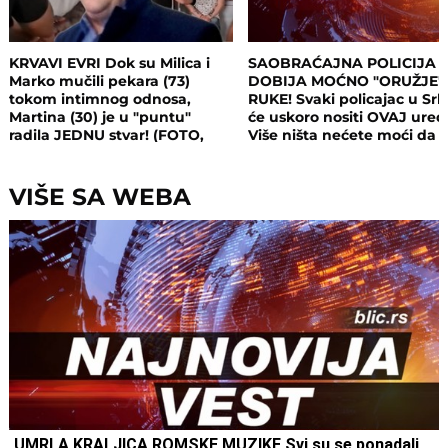
KRVAVI EVRI Dok su Milica i
SAOBRAĆAJNA POLICIJA
Marko mučili pekara (73)
DOBIJA MOĆNO "ORUŽJE"
tokom intimnog odnosa,
RUKE! Svaki policajac u Srbi
Martina (30) je u "puntu"
će uskoro nositi OVAJ uređ
radila JEDNU stvar! (FOTO,
Više ništa nećete moći da
VIDEO)
sakrijete
VIŠE SA WEBA
UMRLA KRALJICA ROMSKE MUZIKE Svi su se ponadali