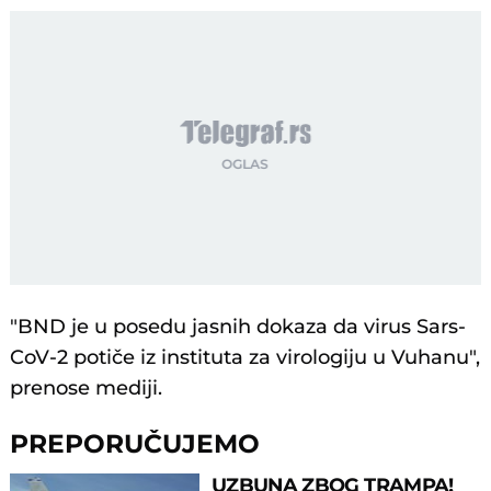
"BND je u posedu jasnih dokaza da virus Sars-
CoV-2 potiče iz instituta za virologiju u Vuhanu",
prenose mediji.
PREPORUČUJEMO
UZBUNA ZBOG TRAMPA!