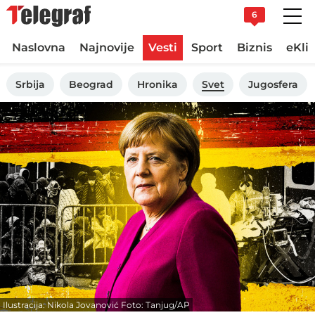
6
Naslovna
Najnovije
Vesti
Sport
Biznis
eKli
Srbija
Beograd
Hronika
Svet
Jugosfera
Ilustracija: Nikola Jovanović Foto: Tanjug/AP