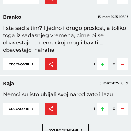
Branko
13. mart 2025 | 06:13
I sta sad s tim? I jedno i drugo proslost, a toliko
toga iz sadasnjeg vremena, cime bi se
obavestajci u nemackoj mogli baviti ...
obavestajci hahaha
›
1
0
ODGOVORITE
Kaja
13. mart 2025 | 01:31
Nemci su isto ubijali svoj narod zato i lazu
›
1
0
ODGOVORITE
›
SVI KOMENTARI