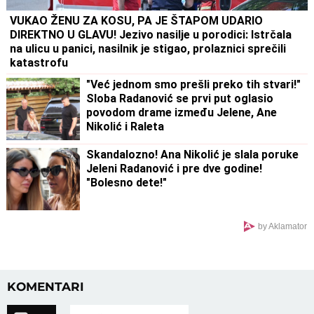
VUKAO ŽENU ZA KOSU, PA JE ŠTAPOM UDARIO
DIREKTNO U GLAVU! Jezivo nasilje u porodici: Istrčala
na ulicu u panici, nasilnik je stigao, prolaznici sprečili
katastrofu
"Već jednom smo prešli preko tih stvari!"
Sloba Radanović se prvi put oglasio
povodom drame između Jelene, Ane
Nikolić i Raleta
Skandalozno! Ana Nikolić je slala poruke
Jeleni Radanović i pre dve godine!
"Bolesno dete!"
by Aklamator
KOMENTARI