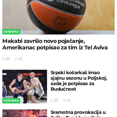
KOŠARKA
Makabi završio novo pojačanje,
Amerikanac potpisao za tim iz Tel Aviva
0
0
Srpski košarkaš imao
sjajnu sezonu u Poljskoj,
sada je potpisao za
Budućnost
0
0
KOŠARKA
Sramotna provokacija u