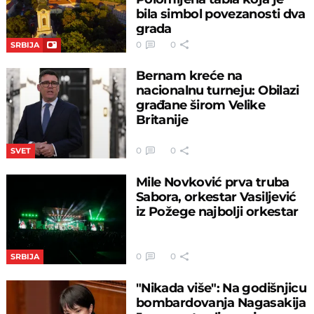
bila simbol povezanosti dva
grada
0
0
SRBIJA
Bernam kreće na
nacionalnu turneju: Obilazi
građane širom Velike
Britanije
0
0
SVET
Mile Novković prva truba
Sabora, orkestar Vasiljević
iz Požege najbolji orkestar
0
0
SRBIJA
"Nikada više": Na godišnjicu
bombardovanja Nagasakija