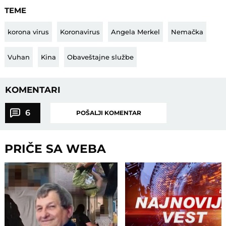
TEME
korona virus
Koronavirus
Angela Merkel
Nemačka
Vuhan
Kina
Obaveštajne službe
KOMENTARI
6
POŠALJI KOMENTAR
PRIČE SA WEBA