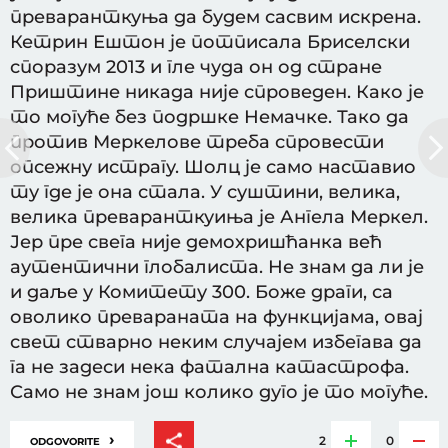
преваранткуња да будем сасвим искрена.
Кетрин Ештон је потписала Бриселски
споразум 2013 и гле чуда он од стране
Приштине никада није спроведен. Како је
то могуће без подршке Немачке. Тако да
против Меркелове треба спровести
опсежну истрагу. Шолц је само наставио
ту где је она стала. У суштини, велика,
велика преваранткуиња је Ангела Меркел.
Јер пре свега није демохришћанка већ
аутентични глобалиста. Не знам да ли је
и даље у Комитету 300. Боже драги, са
оволико превараната на функцијама, овај
свет стварно неким случајем избегава да
га не задеси нека фатална катастрофа.
Само не знам још колико дуго је то могуће.
›
2
0
ODGOVORITE