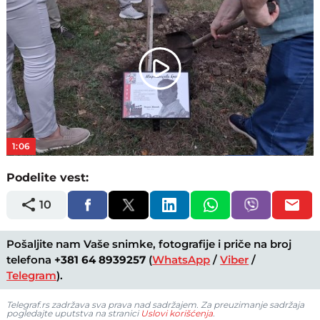
Play
Video
1:06
Podelite vest:
10
Pošaljite nam Vaše snimke, fotografije i priče na broj
telefona
+381 64 8939257
(
WhatsApp
/
Viber
/
Telegram
).
Telegraf.rs zadržava sva prava nad sadržajem. Za preuzimanje sadržaja
pogledajte uputstva na stranici
Uslovi korišćenja
.