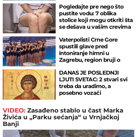
Pogledajte pre nego što
pustite vodu: 7 oblika
stolice koji mogu otkriti šta
se dešava u vašim crevima
Vaterpolisti Crne Gore
spustili glave pred
intoniranje himni u
Zagrebu, region bruji o
velikom propustu
DANAS JE POSLEDNJI
LJUTI SVETAC: 2 stvari svi
treba da uradimo, a
posebno vozači
VIDEO:
Zasađeno stablo u čast Marka
Živića u „Parku sećanja“ u Vrnjačkoj
Banji