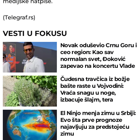
medijske natpise.
(Telegraf.rs)
VESTI U FOKUSU
Novak oduševio Crnu Goru i
ceo region: Kao sav
normalan svet, Đoković
zapevao na koncertu Vlade
Georgijeva
Čudesna travčica iz božje
bašte raste u Vojvodini:
Vraća snagu u noge,
izbacuje šlajm, tera
komarce i miševe
El Ninjo menja zimu u Srbiji:
Evo šta prve prognoze
najavljuju za predstojeću
zimu