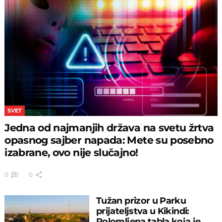
SVET
Jedna od najmanjih država na svetu žrtva
opasnog sajber napada: Mete su posebno
izabrane, ovo nije slučajno!
0
0
Tužan prizor u Parku
prijateljstva u Kikindi:
Polomljena tabla koja je