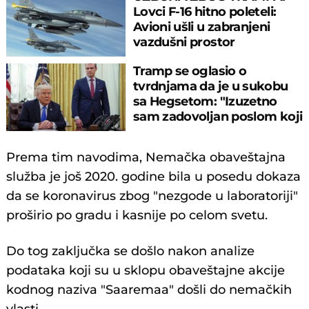
Lovci F-16 hitno poleteli:
Avioni ušli u zabranjeni
vazdušni prostor
Tramp se oglasio o
tvrdnjama da je u sukobu
sa Hegsetom: "Izuzetno
sam zadovoljan poslom koji
obavlja"
Prema tim navodima, Nemačka obaveštajna
služba je još 2020. godine bila u posedu dokaza
da se koronavirus zbog "nezgode u laboratoriji"
proširio po gradu i kasnije po celom svetu.
Do tog zaključka se došlo nakon analize
podataka koji su u sklopu obaveštajne akcije
kodnog naziva "Saaremaa" došli do nemačkih