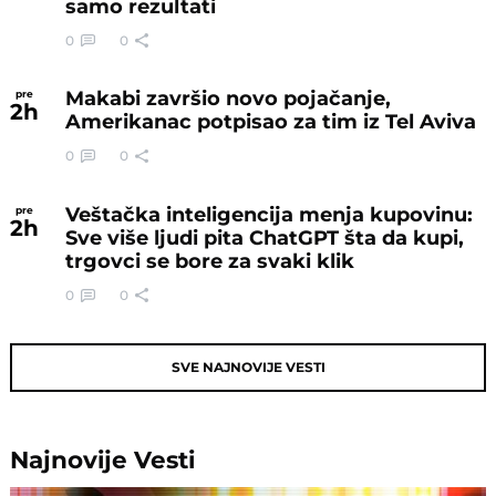
samo rezultati
0
0
Makabi završio novo pojačanje,
pre
2
h
Amerikanac potpisao za tim iz Tel Aviva
0
0
Veštačka inteligencija menja kupovinu:
pre
2
h
Sve više ljudi pita ChatGPT šta da kupi,
trgovci se bore za svaki klik
0
0
SVE NAJNOVIJE VESTI
Najnovije
Vesti