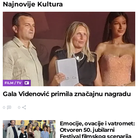
Najnovije
Kultura
FILM / TV
Gala Videnović primila značajnu nagradu
0
0
Emocije, ovacije i vatromet:
Otvoren 50. jubilarni
Festival filmskog scenarija