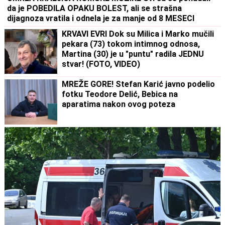
da je POBEDILA OPAKU BOLEST, ali se strašna
dijagnoza vratila i odnela je za manje od 8 MESECI
KRVAVI EVRI Dok su Milica i Marko mučili
pekara (73) tokom intimnog odnosa,
Martina (30) je u "puntu" radila JEDNU
stvar! (FOTO, VIDEO)
MREŽE GORE! Stefan Karić javno podelio
fotku Teodore Delić, Bebica na
aparatima nakon ovog poteza