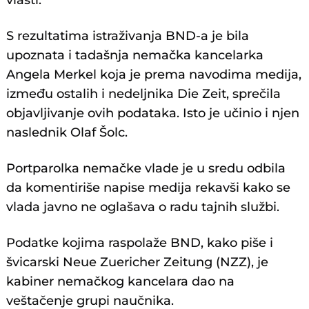
vlasti.
S rezultatima istraživanja BND-a je bila
upoznata i tadašnja nemačka kancelarka
Angela Merkel koja je prema navodima medija,
između ostalih i nedeljnika Die Zeit, sprečila
objavljivanje ovih podataka. Isto je učinio i njen
naslednik Olaf Šolc.
Portparolka nemačke vlade je u sredu odbila
da komentiriše napise medija rekavši kako se
vlada javno ne oglašava o radu tajnih službi.
Podatke kojima raspolaže BND, kako piše i
švicarski Neue Zuericher Zeitung (NZZ), je
kabiner nemačkog kancelara dao na
veštačenje grupi naučnika.