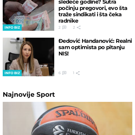
sledeće godine? Sutra
počinju pregovori, evo šta
traže sindikati i šta čeka
radnike
2
2
INFO BIZ
Đedović Handanović: Realni
sam optimista po pitanju
NIS!
6
1
INFO BIZ
Najnovije
Sport