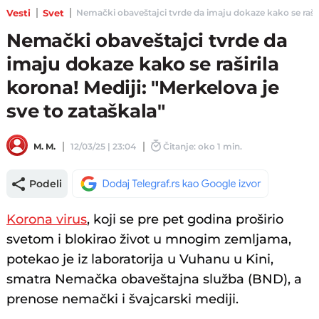
Vesti
Svet
Nemački obaveštajci tvrde da imaju dokaze kako se raširila
Nemački obaveštajci tvrde da
imaju dokaze kako se raširila
korona! Mediji: "Merkelova je
sve to zataškala"
M. M.
12/03/25 | 23:04
Čitanje: oko 1 min.
Podeli
Korona virus
, koji se pre pet godina proširio
svetom i blokirao život u mnogim zemljama,
potekao je iz laboratorija u Vuhanu u Kini,
smatra Nemačka obaveštajna služba (BND), a
prenose nemački i švajcarski mediji.