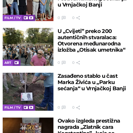
u Vrnjačkoj Banji
0
0
FILM / TV
U „Cvijeti” preko 200
autentičnih stvaralaca:
Otvorena međunarodna
izložba „Otisak umetnika“
0
0
ART
Zasađeno stablo u čast
Marka Živića u „Parku
sećanja“ u Vrnjačkoj Banji
0
0
FILM / TV
Ovako izgleda prestižna
nagrada „Zlatnik cara