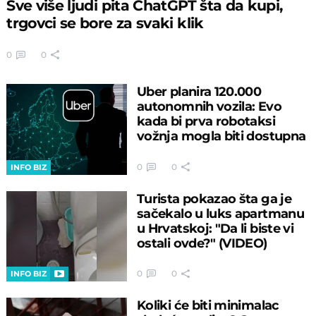
Sve više ljudi pita ChatGPT šta da kupi,
trgovci se bore za svaki klik
0
0
Uber planira 120.000
autonomnih vozila: Evo
kada bi prva robotaksi
vožnja mogla biti dostupna
0
0
INFO BIZ
Turista pokazao šta ga je
sačekalo u luks apartmanu
u Hrvatskoj: "Da li biste vi
ostali ovde?" (VIDEO)
0
0
INFO BIZ
Koliki će biti minimalac