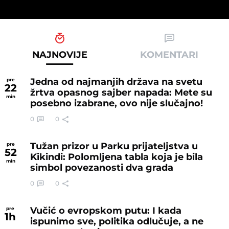
NAJNOVIJE
KOMENTARI
Jedna od najmanjih država na svetu
pre
22
žrtva opasnog sajber napada: Mete su
min
posebno izabrane, ovo nije slučajno!
0
0
Tužan prizor u Parku prijateljstva u
pre
52
Kikindi: Polomljena tabla koja je bila
min
simbol povezanosti dva grada
0
0
Vučić o evropskom putu: I kada
pre
1
h
ispunimo sve, politika odlučuje, a ne