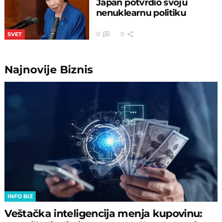
Japan potvrdio svoju
nenuklearnu politiku
0
0
SVET
Najnovije
Biznis
INFO BIZ
Veštačka inteligencija menja kupovinu: