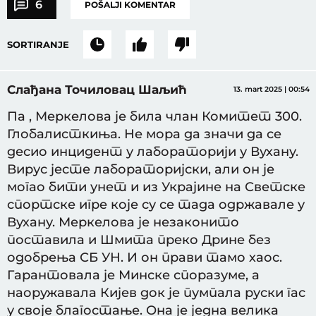
6
POŠALJI KOMENTAR
SORTIRANJE
Слађана Точиловац Шаљић
13. mart 2025 | 00:54
Па , Меркелова је била члан Комитет 300.
Глобалисткиња. Не мора да значи да се
десио инцидент у лабораторији у Вухану.
Вирус јесте лабораторијски, али он је
могао бити унет и из Украјине на Светске
спортске игре које су се тада одржавале у
Вухану. Меркелова је незаконито
поставила и Шмита преко Дрине без
одобрења СБ УН. И он прави тамо хаос.
Гарантовала је Минске споразуме, а
наоружавала Кијев док је пумпала руски гас
у своје благостање. Она је једна велика