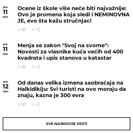
Ocene iz škole više neće biti najvažnije:
pre
11
Ovo je promena koja sledi i NEMINOVNA
min
JE, evo šta kažu stručnjaci
0
0
Menja se zakon "Svoj na svome":
pre
11
Novosti za vlasnike kuća većih od 400
min
kvadrata i upis stanova u katastar
0
0
Od danas velika izmena saobraćaja na
pre
12
Halkidikiju: Svi turisti na ovo moraju da
min
znaju, kazna je 300 evra
0
0
SVE NAJNOVIJE VESTI