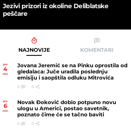
Jezivi prizori iz okoline Deliblatske
peščare
NAJNOVIJE
KOMENTARI
Jovana Jeremić se na Pinku oprostila od
pre
4
gledalaca: Juče uradila poslednju
min
emisiju i saopštila odluku Mitrovića
0
0
Novak Đoković dobio potpuno novu
pre
6
ulogu u Americi, postao savetnik,
min
poznato čime će se tačno baviti
0
0