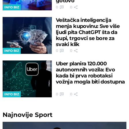
gotovo
0
0
INFO BIZ
Veštačka inteligencija
menja kupovinu: Sve više
ljudi pita ChatGPT šta da
kupi, trgovci se bore za
svaki klik
0
0
INFO BIZ
Uber planira 120.000
autonomnih vozila: Evo
kada bi prva robotaksi
vožnja mogla biti dostupna
0
0
INFO BIZ
Najnovije
Sport