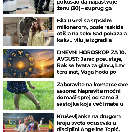
pokušao da napastvuje
ženu (30) – suprug ga
savladao
Bila u vezi sa srpskim
milionerom, posle raskida
otišla na selo: Sad pokazala
kakvu vilu je izgradila
DNEVNI HOROSKOP ZA 10.
AVGUST: Jarac posustaje,
Rak se hvata za glavu, Lav
tera inat, Vaga hoda po
tankoj žici
Zaboravite na komarce ove
sezone: Napravite moćni
domaći sprej od samo 3
sastojka koja već imate u
kuhinji
Kruševljanka na drugom
kraju sveta oduševila u
disciplini Angeline Topić,