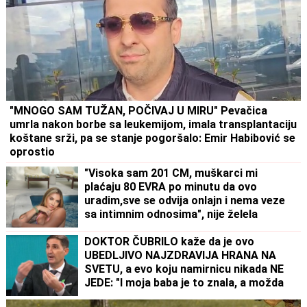
"MNOGO SAM TUŽAN, POČIVAJ U MIRU" Pevačica
umrla nakon borbe sa leukemijom, imala transplantaciju
koštane srži, pa se stanje pogoršalo: Emir Habibović se
oprostio
"Visoka sam 201 CM, muškarci mi
plaćaju 80 EVRA po minutu da ovo
uradim,sve se odvija onlajn i nema veze
sa intimnim odnosima", nije želela
kancelarijski posao, odabrala bizarnu
opciju - pare su vrh ledenog brega
DOKTOR ČUBRILO kaže da je ovo
UBEDLJIVO NAJZDRAVIJA HRANA NA
SVETU, a evo koju namirnicu nikada NE
JEDE: "I moja baba je to znala, a možda
vam zvuči suludo"