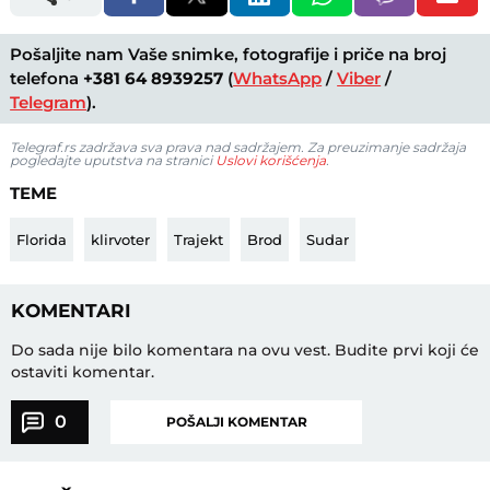
Pošaljite nam Vaše snimke, fotografije i priče na broj
telefona
+381 64 8939257
(
WhatsApp
/
Viber
/
Telegram
).
Telegraf.rs zadržava sva prava nad sadržajem. Za preuzimanje sadržaja
pogledajte uputstva na stranici
Uslovi korišćenja
.
TEME
Florida
klirvoter
Trajekt
Brod
Sudar
KOMENTARI
Do sada nije bilo komentara na ovu vest.
Budite prvi koji će
ostaviti komentar.
0
POŠALJI KOMENTAR