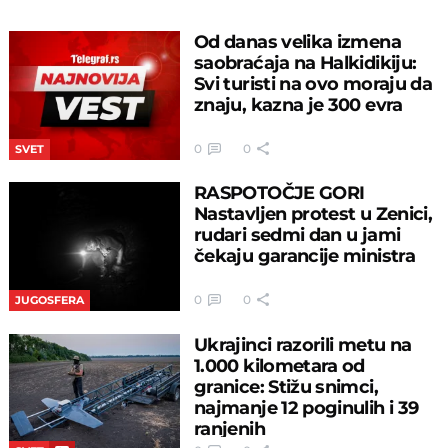
Od danas velika izmena
saobraćaja na Halkidikiju:
Svi turisti na ovo moraju da
znaju, kazna je 300 evra
0
0
SVET
RASPOTOČJE GORI
Nastavljen protest u Zenici,
rudari sedmi dan u jami
čekaju garancije ministra
0
0
JUGOSFERA
Ukrajinci razorili metu na
1.000 kilometara od
granice: Stižu snimci,
najmanje 12 poginulih i 39
ranjenih