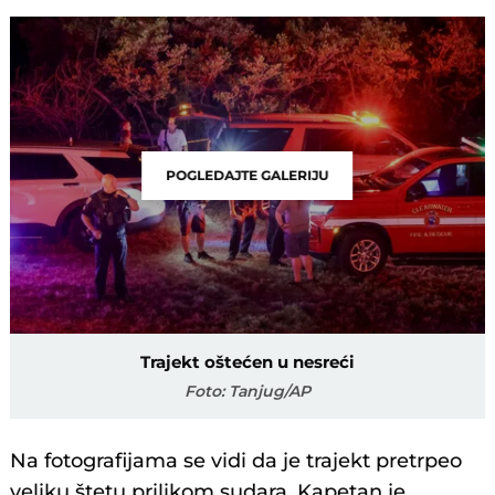
POGLEDAJTE GALERIJU
Trajekt oštećen u nesreći
Foto: Tanjug/AP
Na fotografijama se vidi da je trajekt pretrpeo
veliku štetu prilikom sudara. Kapetan je