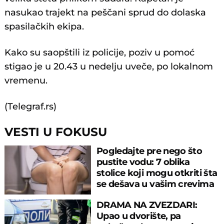
nasukao trajekt na peščani sprud do dolaska
spasilačkih ekipa.
Kako su saopštili iz policije, poziv u pomoć
stigao je u 20.43 u nedelju uveče, po lokalnom
vremenu.
(Telegraf.rs)
VESTI U FOKUSU
Pogledajte pre nego što
pustite vodu: 7 oblika
stolice koji mogu otkriti šta
se dešava u vašim crevima
DRAMA NA ZVEZDARI:
Upao u dvorište, pa