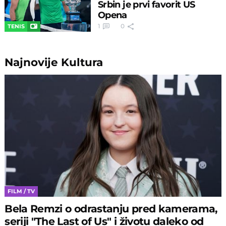
Srbin je prvi favorit US
Opena
1
0
TENIS
Najnovije
Kultura
FILM / TV
Bela Remzi o odrastanju pred kamerama,
seriji "The Last of Us" i životu daleko od