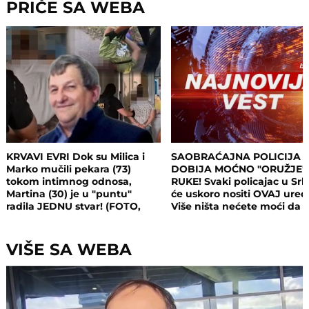
PRIČE SA WEBA
KRVAVI EVRI Dok su Milica i
SAOBRAĆAJNA POLICIJA
Marko mučili pekara (73)
DOBIJA MOĆNO "ORUŽJE"
tokom intimnog odnosa,
RUKE! Svaki policajac u Srbi
Martina (30) je u "puntu"
će uskoro nositi OVAJ uređ
radila JEDNU stvar! (FOTO,
Više ništa nećete moći da
VIDEO)
sakrijete
VIŠE SA WEBA