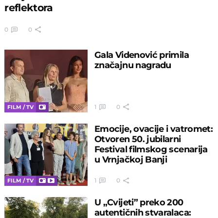
reflektora
0
0
Gala Videnović primila
značajnu nagradu
1
0
FILM / TV
Emocije, ovacije i vatromet:
Otvoren 50. jubilarni
Festival filmskog scenarija
u Vrnjačkoj Banji
1
0
FILM / TV
U „Cvijeti” preko 200
autentičnih stvaralaca: