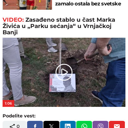
zamalo ostala bez svetske
medalje
VIDEO:
Zasađeno stablo u čast Marka
Živića u „Parku sećanja“ u Vrnjačkoj
Banji
Play
Video
1:06
Podelite vest:
0