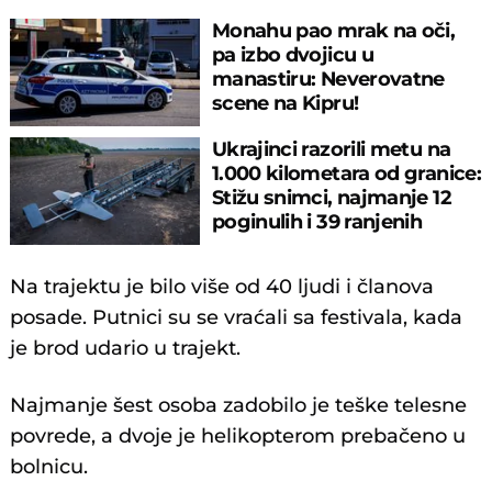
Monahu pao mrak na oči,
pa izbo dvojicu u
manastiru: Neverovatne
scene na Kipru!
Ukrajinci razorili metu na
1.000 kilometara od granice:
Stižu snimci, najmanje 12
poginulih i 39 ranjenih
Na trajektu je bilo više od 40 ljudi i članova
posade. Putnici su se vraćali sa festivala, kada
je brod udario u trajekt.
Najmanje šest osoba zadobilo je teške telesne
povrede, a dvoje je helikopterom prebačeno u
bolnicu.