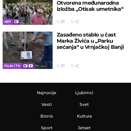
Otvorena međunarodna
izložba „Otisak umetnika“
0
0
ART
Zasađeno stablo u čast
Marka Živića u „Parku
sećanja“ u Vrnjačkoj Banji
0
0
FILM / TV
Najnovije
Ljubimci
Vesti
Svet
Biznis
Kultura
Sport
Jetset