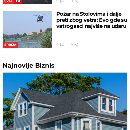
0
0
SVET
Požar na Stolovima i dalje
preti zbog vetra: Evo gde su
vatrogasci najviše na udaru
0
0
SRBIJA
Najnovije
Biznis