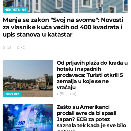
NEKRETNINE
Menja se zakon "Svoj na svome": Novosti
za vlasnike kuća većih od 400 kvadrata i
upis stanova u katastar
0
0
Od prljavih plaža do krađa u
hotelu i napadnih
prodavaca: Turisti otkrili 5
zemalja u koje se ne
vraćaju
1
1
INFO BIZ
Zašto su Amerikanci
prodali evre da bi spasli
Japan? ECB za potez
saznala tek kada je sve bilo