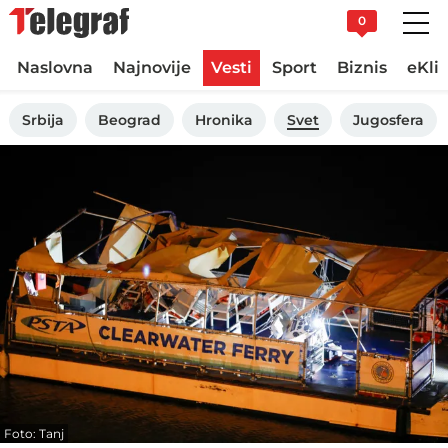
0
Naslovna
Najnovije
Vesti
Sport
Biznis
eKli
Srbija
Beograd
Hronika
Svet
Jugosfera
Foto: Tanj