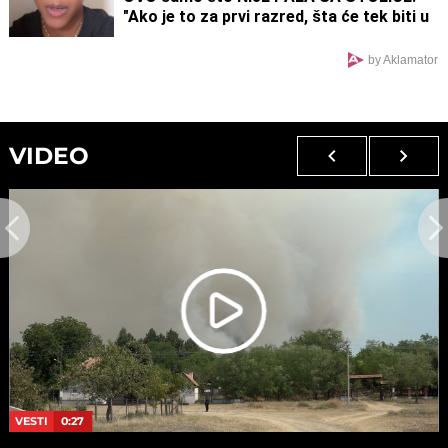
"Ako je to za prvi razred, šta će tek biti u
drugom"
by Aklamator
VIDEO
VESTI
0:27