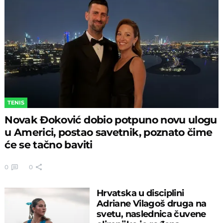
TENIS
Novak Đoković dobio potpuno novu ulogu
u Americi, postao savetnik, poznato čime
će se tačno baviti
0
0
Hrvatska u disciplini
Adriane Vilagoš druga na
svetu, naslednica čuvene