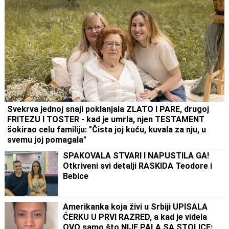
Svekrva jednoj snaji poklanjala ZLATO I PARE, drugoj
FRITEZU I TOSTER - kad je umrla, njen TESTAMENT
šokirao celu familiju: "Čista joj kuću, kuvala za nju, u
svemu joj pomagala"
SPAKOVALA STVARI I NAPUSTILA GA!
Otkriveni svi detalji RASKIDA Teodore i
Bebice
Amerikanka koja živi u Srbiji UPISALA
ĆERKU U PRVI RAZRED, a kad je videla
OVO samo što NIJE PALA SA STOLICE: