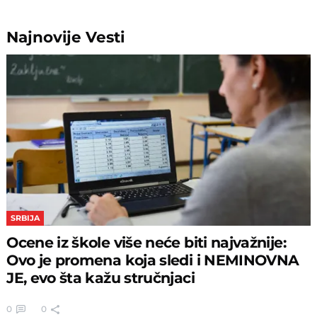
Najnovije
Vesti
SRBIJA
Ocene iz škole više neće biti najvažnije:
Ovo je promena koja sledi i NEMINOVNA
JE, evo šta kažu stručnjaci
0
0