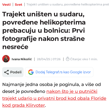
Vesti
Svet
Trajekt uništen u sudaru, povređene helikopterima prebacu
Trajekt uništen u sudaru,
povređene helikopterima
prebacuju u bolnicu: Prvi
fotografije nakon strašne
nesreće
Ivana Nikolić
28/04/25 | 07:26
Čitanje: oko 1 min.
Podeli
Najmanje jedna osoba je poginula, a više od
deset je povređeno
nakon što je u putnički
trajekt udario u privatni brod kod obala Floride
kod grada Klirvoter
.