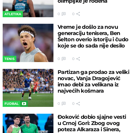
olimpijke je rođena
0
0
ATLETIKA
Vreme je došlo za novu
generaciju tenisera, Ben
Šelton overio istoriju i čudo
koje se do sada nije desilo
0
0
TENIS
Partizan ga prodao za veliki
novac, Vanja Dragojević
imao debi za velikana iz
najvećih košmara
0
0
FUDBAL
Đoković dobio sjajne vesti
u Crnoj Gori: Zbog ovog
poteza Alkaraza i Sinera,