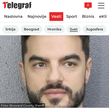
2
Naslovna
Najnovije
Vesti
Sport
Biznis
eKli
Srbija
Beograd
Hronika
Svet
Jugosfera
Foto: Broward County Sheriff