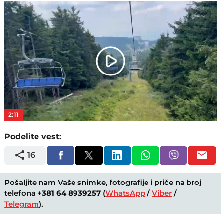
Play
Video
2:11
Podelite vest:
16
Pošaljite nam Vaše snimke, fotografije i priče na broj
telefona
+381 64 8939257
(
WhatsApp
/
Viber
/
Telegram
).