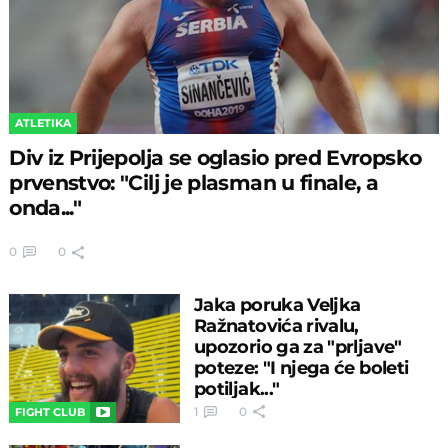
ATLETIKA
Div iz Prijepolja se oglasio pred Evropsko
prvenstvo: "Cilj je plasman u finale, a
onda..."
0
0
Jaka poruka Veljka
Ražnatovića rivalu,
upozorio ga za "prljave"
poteze: "I njega će boleti
potiljak..."
1
0
FIGHT CLUB