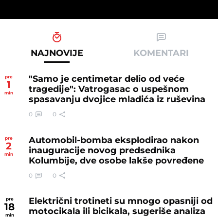
NAJNOVIJE
KOMENTARI
"Samo je centimetar delio od veće
pre
1
tragedije": Vatrogasac o uspešnom
min
spasavanju dvojice mladića iz ruševina
0
0
Automobil-bomba eksplodirao nakon
pre
2
inauguracije novog predsednika
min
Kolumbije, dve osobe lakše povređene
0
0
Električni trotineti su mnogo opasniji od
pre
18
motocikala ili bicikala, sugeriše analiza
min