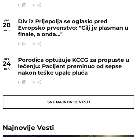
0
0
Div iz Prijepolja se oglasio pred
pre
20
Evropsko prvenstvo: "Cilj je plasman u
min
finale, a onda..."
0
0
Porodica optužuje KCCG za propuste u
pre
24
lečenju: Pacijent preminuo od sepse
min
nakon teške upale pluća
0
0
SVE NAJNOVIJE VESTI
Najnovije
Vesti