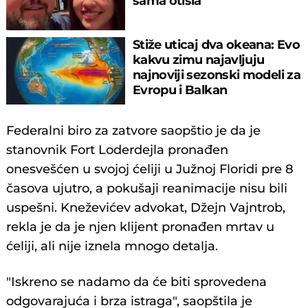
sama otišla"
Stiže uticaj dva okeana: Evo
kakvu zimu najavljuju
najnoviji sezonski modeli za
Evropu i Balkan
Federalni biro za zatvore saopštio je da je
stanovnik Fort Loderdejla pronađen
onesvešćen u svojoj ćeliji u Južnoj Floridi pre 8
časova ujutro, a pokušaji reanimacije nisu bili
uspešni. Kneževićev advokat, Džejn Vajntrob,
rekla je da je njen klijent pronađen mrtav u
ćeliji, ali nije iznela mnogo detalja.
"Iskreno se nadamo da će biti sprovedena
odgovarajuća i brza istraga", saopštila je