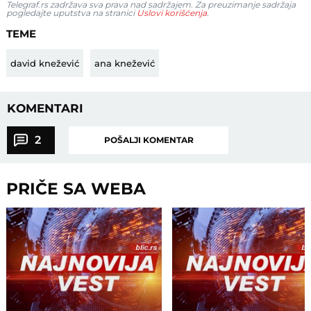
Telegraf.rs zadržava sva prava nad sadržajem. Za preuzimanje sadržaja
pogledajte uputstva na stranici
Uslovi korišćenja
.
TEME
david knežević
ana knežević
KOMENTARI
2
POŠALJI KOMENTAR
PRIČE SA WEBA