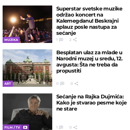
Superstar svetske muzike
održao koncert na
Kalemegdanu! Beskrajni
aplauz posle nastupa za
sećanje
1
2
MUZIKA
Besplatan ulaz za mlade u
Narodni muzej u sredu, 12.
avgusta: Šta ne treba da
propustiti
0
0
ART
Sećanje na Rajka Dujmića:
Kako je stvarao pesme koje
ne stare
1
0
FILM / TV