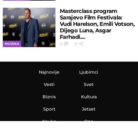
Masterclass program
Sarajevo Film Festivala:
Vudi Harelson, Emili Votson,
Dijego Luna, Asgar
Farhadi....
0
0
MUZIKA
Najnovije
Ljubimci
Vesti
Svet
Biznis
Kultura
Sport
Jetset
Nauka
Ona
Aero
Zanimljivosti