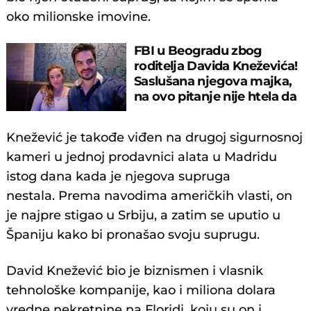
oko milionske imovine.
FBI u Beogradu zbog
roditelja Davida Kneževića!
Saslušana njegova majka,
na ovo pitanje nije htela da
odgovori
Knežević je takođe viđen na drugoj sigurnosnoj
kameri u jednoj prodavnici alata u Madridu
istog dana kada je njegova supruga
nestala. Prema navodima američkih vlasti, on
je najpre stigao u Srbiju, a zatim se uputio u
Španiju kako bi pronašao svoju suprugu.
David Knežević bio je biznismen i vlasnik
tehnološke kompanije, kao i miliona dolara
vredne nekretnine na Floridi, koju su on i