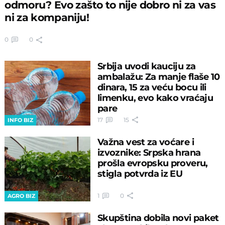
odmoru? Evo zašto to nije dobro ni za vas
ni za kompaniju!
0
0
Srbija uvodi kauciju za
ambalažu: Za manje flaše 10
dinara, 15 za veću bocu ili
limenku, evo kako vraćaju
pare
17
15
INFO BIZ
Važna vest za voćare i
izvoznike: Srpska hrana
prošla evropsku proveru,
stigla potvrda iz EU
1
0
AGRO BIZ
Skupština dobila novi paket