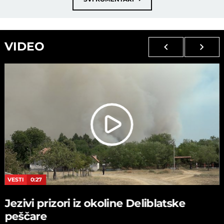
VIDEO
VESTI
0:27
Jezivi prizori iz okoline Deliblatske
peščare