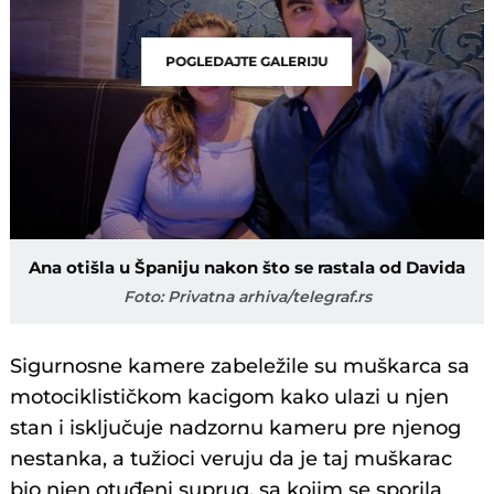
POGLEDAJTE GALERIJU
Ana otišla u Španiju nakon što se rastala od Davida
Foto: Privatna arhiva/telegraf.rs
Sigurnosne kamere zabeležile su muškarca sa
motociklističkom kacigom kako ulazi u njen
stan i isključuje nadzornu kameru pre njenog
nestanka, a tužioci veruju da je taj muškarac
bio njen otuđeni suprug, sa kojim se sporila