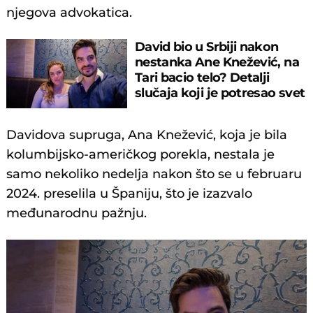
njegova advokatica.
David bio u Srbiji nakon
nestanka Ane Knežević, na
Tari bacio telo? Detalji
slučaja koji je potresao svet
Davidova supruga, Ana Knežević, koja je bila
kolumbijsko-američkog porekla, nestala je
samo nekoliko nedelja nakon što se u februaru
2024. preselila u Španiju, što je izazvalo
međunarodnu pažnju.