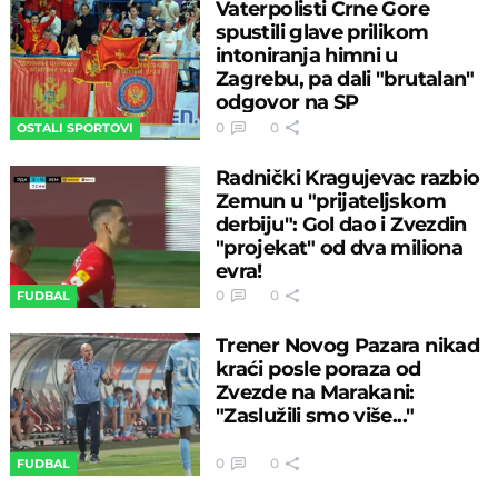
Vaterpolisti Crne Gore
spustili glave prilikom
intoniranja himni u
Zagrebu, pa dali "brutalan"
odgovor na SP
0
0
OSTALI SPORTOVI
Radnički Kragujevac razbio
Zemun u "prijateljskom
derbiju": Gol dao i Zvezdin
"projekat" od dva miliona
evra!
0
0
FUDBAL
Trener Novog Pazara nikad
kraći posle poraza od
Zvezde na Marakani:
"Zaslužili smo više..."
0
0
FUDBAL