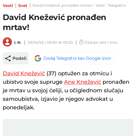
Vesti
Svet
David Knežević pronađen mrtav! - Vesti - Telegraf.rs
David Knežević pronađen
mrtav!
I. N.
29/04/25 | 08:50
≫
09:23
Čitanje: oko 1 min.
Podeli
David Knežević
(37) optužen za otmicu i
ubistvo svoje supruge
Ane Knežević
pronađen
je mrtav u svojoj ćeliji, u očiglednom slučaju
samoubistva, izjavio je njegov advokat u
ponedeljak.