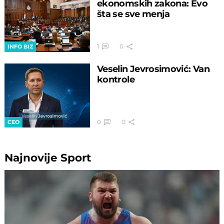
ekonomskih zakona: Evo
šta se sve menja
1
0
INFO BIZ
Veselin Jevrosimović: Van
kontrole
0
0
CEO
Najnovije
Sport