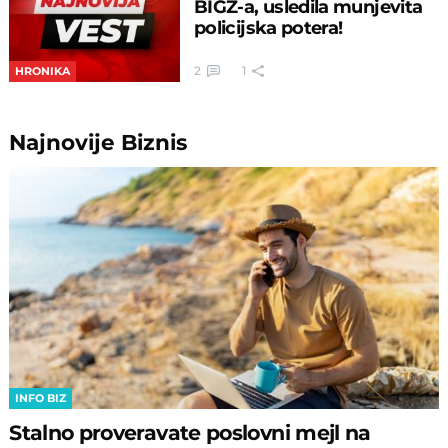
BIGZ-a, usledila munjevita
policijska potera!
2
1
HRONIKA
Najnovije
Biznis
INFO BIZ
Stalno proveravate poslovni mejl na