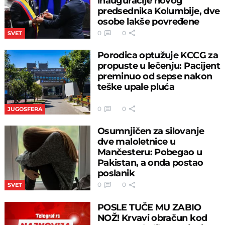
inauguracije novog
predsednika Kolumbije, dve
osobe lakše povređene
0
0
SVET
Porodica optužuje KCCG za
propuste u lečenju: Pacijent
preminuo od sepse nakon
teške upale pluća
0
0
JUGOSFERA
Osumnjičen za silovanje
dve maloletnice u
Mančesteru: Pobegao u
Pakistan, a onda postao
poslanik
0
0
SVET
POSLE TUČE MU ZABIO
NOŽ! Krvavi obračun kod