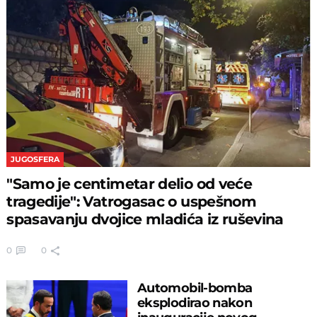
JUGOSFERA
"Samo je centimetar delio od veće
tragedije": Vatrogasac o uspešnom
spasavanju dvojice mladića iz ruševina
0
0
Automobil-bomba
eksplodirao nakon