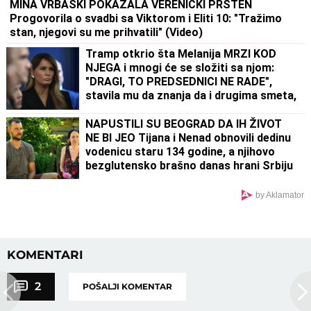
MINA VRBAŠKI POKAZALA VERENIČKI PRSTEN
Progovorila o svadbi sa Viktorom i Eliti 10: "Tražimo
stan, njegovi su me prihvatili" (Video)
Tramp otkrio šta Melanija MRZI KOD
NJEGA i mnogi će se složiti sa njom:
"DRAGI, TO PREDSEDNICI NE RADE",
stavila mu da znanja da i drugima smeta,
ali se pretvaraju - iz pristojnosti
NAPUSTILI SU BEOGRAD DA IH ŽIVOT
NE BI JEO Tijana i Nenad obnovili dedinu
vodenicu staru 134 godine, a njihovo
bezglutensko brašno danas hrani Srbiju
by Aklamator
KOMENTARI
2
POŠALJI KOMENTAR