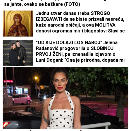
sa jahte, ovako se baškare (FOTO)
Jednu stvar danas treba STROGO
IZBEGAVATI da ne biste prizvali nesreću,
kaže narodni običaji, a ova MOLITVA
donosi ogroman mir i blagoslov: Slavi se
SVETA PETKA TRNOVA
"OD KIJE DOLAZI LOŠ NABOJ" Jelena
Radanović progovorila o SLOBINOJ
PRVOJ ŽENI, pa iznenadila izjavom o
Luni Đogani: "Ona je prirodna, dopada mi
se"