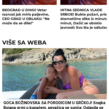
BEOGRAD U DIMU! Vetar
HITNA SEDNICA VLADE
raznosi jak miris paljevine,
SRBIJE! Bukte požari, prist
CEO GRAD U OBLAKU: "Ne
dramatične slike iz minuta
može da se diše!"
minut, Dačić se obratio
javnosti: Evo šta je odluče
VIŠE SA WEBA
GOCA BOŽINOVSKA SA PORODICOM U GRČKOJ! Snajka
Bojana grmi u kupaćem, pevačica se sunča: Oglasila se