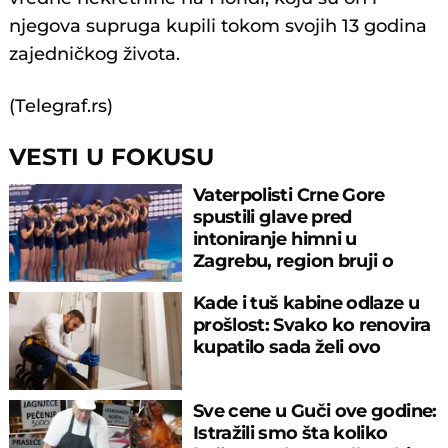
njegova supruga kupili tokom svojih 13 godina
zajedničkog života.
(Telegraf.rs)
VESTI U FOKUSU
Vaterpolisti Crne Gore
spustili glave pred
intoniranje himni u
Zagrebu, region bruji o
velikom propustu
Kade i tuš kabine odlaze u
prošlost: Svako ko renovira
kupatilo sada želi ovo
Sve cene u Guči ove godine:
Istražili smo šta koliko