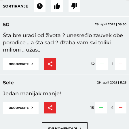
SORTIRANJE
5G
29. april 2025 | 09:30
Šta bre uradi od života ? unesrećio zauvek obe
porodice .. a šta sad ? đžaba vam svi toliki
milioni .. užas..
›
32
1
ODGOVORITE
Sele
29. april 2025 | 11:25
Jedan manijak manje!
›
15
4
ODGOVORITE
›
SVI KOMENTARI