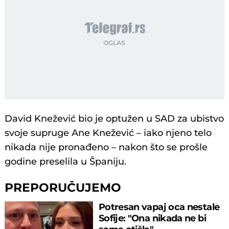
David Knežević bio je optužen u SAD za ubistvo
svoje supruge Ane Knežević – iako njeno telo
nikada nije pronađeno – nakon što se prošle
godine preselila u Španiju.
PREPORUČUJEMO
Potresan vapaj oca nestale
Sofije: "Ona nikada ne bi