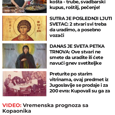
košta - trube, svadbarski
kupus, roštilj, pečenje!
SUTRA JE POSLEDNJI LJUTI
SVETAC: 2 stvari svi treba
da uradimo, a posebno
vozači
DANAS JE SVETA PETKA
TRNOVA: Ove stvari ne
smete da uradite ili ćete
navući gnev svetiteljke
Preturite po starim
vitrinama, ovaj predmet iz
Jugoslavije se prodaje i za
200 evra: Kupovali su ga za
sitniš
VIDEO:
Vremenska prognoza sa
Kopaonika