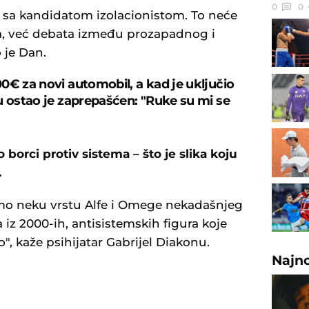
0
0
 sa kandidatom izolacionistom. To neće
a, već debata između prozapadnog i
 je Dan.
0€ za novi automobil, a kad je uključio
u ostao je zaprepašćen: "Ruke su mi se
 borci protiv sistema – što je slika koju
.
mo neku vrstu Alfe i Omege nekadašnjeg
iz 2000-ih, antisistemskih figura koje
", kaže psihijatar Gabrijel Diakonu.
Najn