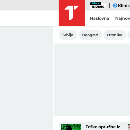
Biznis
eKlinika
Naslovna
Najnov
Srbija
Beograd
Hronika
Teške optužbe iz