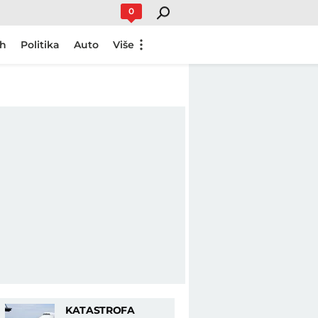
0
ch
Politika
Auto
Više
KATASTROFA