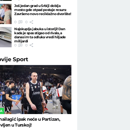
Još jedan grad u Srbiji dobija
mesto gde otpad postaje resurs:
Završeno novo reciklažno dvorište!
0
0
Najskuplja jabuka u istoriji! Dan
kada je spas stigao od rivala, a
danas im ta odluka vredi hiljade
milijardi
0
0
ovije
Sport
KA
ailagić ipak neće u Partizan,
vljen u Turskoj!