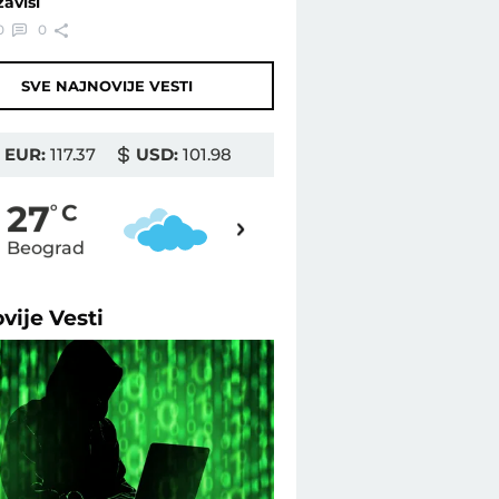
zavisi
0
0
SVE NAJNOVIJE VESTI
EUR:
117.37
USD:
101.98
31
27
o
C
o
C
Beograd
Novi Sad
ovije
Vesti