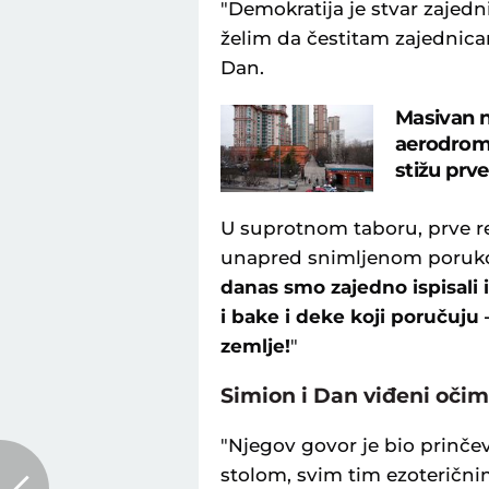
"Demokratija je stvar zajedn
želim da čestitam zajednicam
Dan.
Masivan 
aerodromi
stižu prve
U suprotnom taboru, prve re
unapred snimljenom poruk
danas smo zajedno ispisali i
i bake i deke koji poručuju –
zemlje!
"
Simion i Dan viđeni očim
"Njegov govor je bio prinčev
stolom, svim tim ezoteričn