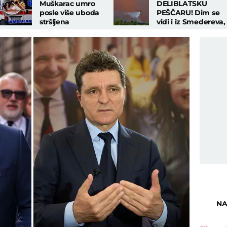
Muškarac umro
DELIBLATSKU
posle više uboda
PEŠČARU! Dim se
stršljena
vidi i iz Smedereva,
Srbija ne pamti
ovakvu katastrofu
NA