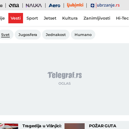
Ljubimci
Ona
Nauka
Aero
Ubrzanje
ije
Vesti
Sport
Jetset
Kultura
Zanimljivosti
Hi-Te
Svet
Jugosfera
Jednakost
Humano
Tragedija u Višnjici:
POŽAR GUTA