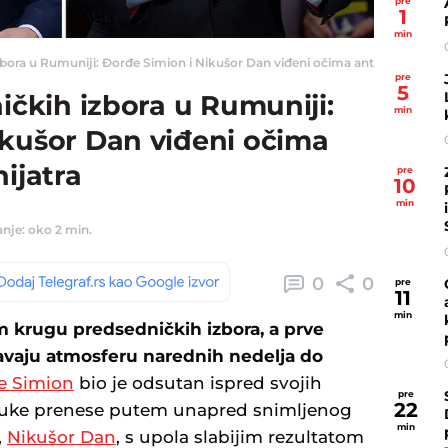
pre
1
min
zbora u Rumuniji: Đorđe Simion i Nikušor Dan viđeni očima antropologa i psihi
pre
5
ničkih izbora u Rumuniji:
min
ikušor Dan viđeni očima
ijatra
pre
10
min
anje: oko 2 min.
0
0
pre
11
min
 krugu predsedničkih izbora, a prve
avaju atmosferu narednih nedelja do
e Simion
bio je odsutan ispred svojih
pre
22
poruke prenese putem unapred snimljenog
min
,
Nikušor Dan
, s upola slabijim rezultatom