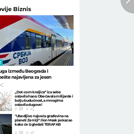
ovije
Biznis
Z
uga između Beograda i
šte najavljena za jesen
„Dot-com kraljica“ iza sebe
ostavila haos: Obećavala milijarde i
bolju budućnost, a mnogima
ostavila dugove!
0
0
"Ubedljivo najveća građevina na
planeti Zemlji": Ilon Mask pokazao
kako će izgledati TERAFAB
0
0