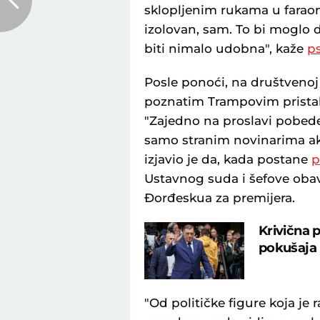
sklopljenim rukama u faraon
izolovan, sam. To bi moglo 
biti nimalo udobna", kaže
ps
Posle ponoći, na društvenoj 
poznatim Trampovim prista
"Zajedno na proslavi pobede"
samo stranim novinarima ak
izjavio je da, kada postane
p
Ustavnog suda i šefove obav
Đorđeskua za premijera.
Krivična 
pokušaja
"Od političke figure koja je 