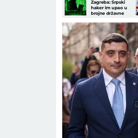
Zagreba: Srpski
haker im upao u
brojne državne
sisteme, pominje se
i naša BIA!