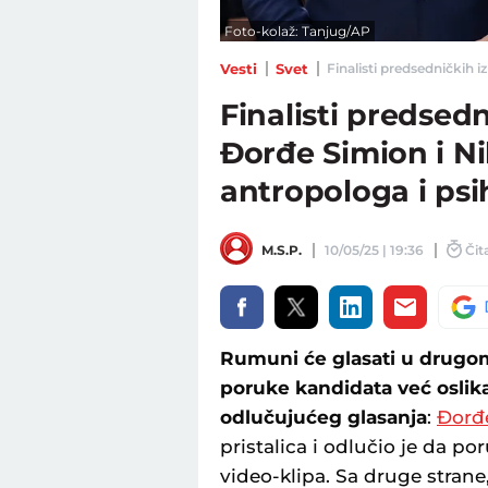
Foto-kolaž: Tanjug/AP
Vesti
Svet
Finalisti predsedničkih i
Finalisti predsed
Đorđe Simion i N
antropologa i psih
M.S.P.
10/05/25 | 19:36
Čit
Rumuni će glasati u drugom
poruke kandidata već oslik
odlučujućeg glasanja
:
Đorđ
pristalica i odlučio je da 
video-klipa. Sa druge strane