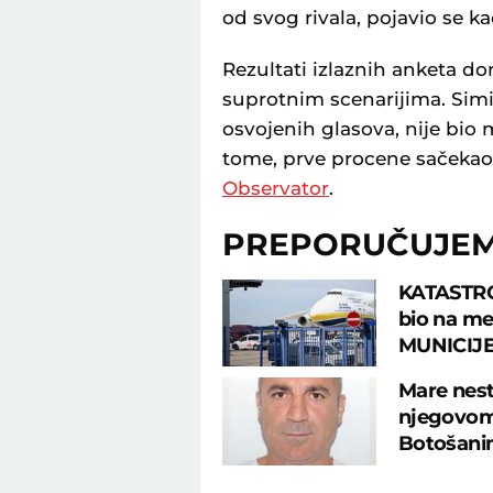
od svog rivala, pojavio se k
Rezultati izlaznih anketa do
suprotnim scenarijima. Simi
osvojenih glasova, nije bio
tome, prve procene sačekao
Observator
.
PREPORUČUJE
KATASTRO
bio na me
MUNICIJE
Mare nest
njegovom 
Botošan