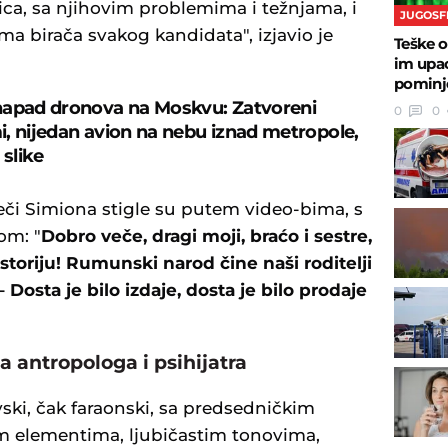
ica, sa njihovim problemima i težnjama, i
JUGOSF
a birača svakog kandidata", izjavio je
Teške o
im upao
pominje
napad dronova na Moskvu: Zatvoreni
0
0
, nijedan avion na nebu iznad metropole,
 slike
či Simiona stigle su putem video-bima, s
om: "
Dobro veče, dragi moji, braćo i sestre,
storiju! Rumunski narod čine naši roditelji
 Dosta je bilo izdaje, dosta je bilo prodaje
a antropologa i psihijatra
ski, čak faraonski, sa predsedničkim
im elementima, ljubičastim tonovima,