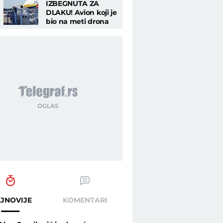
IZBEGNUTA ZA
DLAKU! Avion koji je
bio na meti drona
na aerodromu u
Lajpcigu bio PUN
MUNICIJE!
JNOVIJE
KOMENTARI