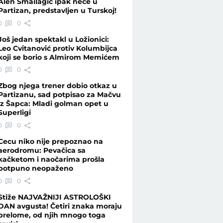
Alen Smailagić ipak neće u
Partizan, predstavljen u Turskoj!
0
0
jatra - Vesti - Telegraf.rs
Još jedan spektakl u Ložionici:
Leo Cvitanović protiv Kolumbijca
koji se borio s Almirom Memićem
0
0
Zbog njega trener dobio otkaz u
Partizanu, sad potpisao za Mačvu
iz Šapca: Mladi golman opet u
Superligi
0
0
Cecu niko nije prepoznao na
aerodromu: Pevačica sa
kačketom i naočarima prošla
potpuno neopaženo
0
0
Stiže NAJVAŽNIJI ASTROLOŠKI
DAN avgusta! Četiri znaka moraju
prelome, od njih mnogo toga