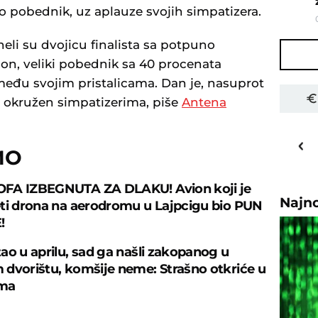
ao pobednik, uz aplauze svojih simpatizera.
neli su dvojicu finalista sa potpuno
on, veliki pobednik sa 40 procenata
 među svojim pristalicama. Dan je, nasuprot
 okružen simpatizerima, piše
Antena
27
o
C
MO
Priština
FA IZBEGNUTA ZA DLAKU! Avion koji je
Najn
ti drona na aerodromu u Lajpcigu bio PUN
!
ao u aprilu, sad ga našli zakopanog u
dvorištu, komšije neme: Strašno otkriće u
ima