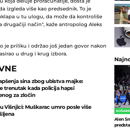
koja deluje proračunatije, dosta je
a izgleda više kao predsednik. To je
klapa u tu ulogu, da može da kontroliše
na drugačiji način", kaže antropolog Aleks
io je priliku i održao još jedan govor nakon
asirao u drug i krug izbora.
Najn
OVNE
pšenja sina zbog ubistva majke:
e trenutak kada policija hapsi
nog za zločin
 u Višnjici: Muškarac umro posle više
KOŠAR
šljena
Alen Sm
predsta