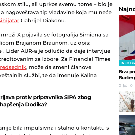
skom stilu, ali uprkos svemu tome – bio je
Najn
da nagoveštava tip vladavine koja mu neće
ihijatar
Gabrijel Diakonu.
mreži X pojavila se fotografija Simiona sa
licom Brajanom Braunom, uz opis:
. Lider AUR-a je odlučio da daje intervjue
reditovanim za izbore. Za Financial Times
INFO BI
redsednik
, može da smeni članove
Brza pr
eštajnih službi, te da imenuje Kalina
Budimpe
0
0
prijava protiv pripravnika SIPA zbog
 hapšenja Dodika?
ranije bila impulsivna i stalno u kontaktu s