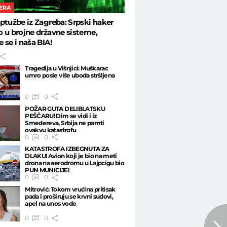
ERA
ptužbe iz Zagreba: Srpski haker
 u brojne državne sisteme,
 se i naša BIA!
Tragedija u Višnjici: Muškarac
umro posle više uboda stršljena
0
0
POŽAR GUTA DELIBLATSKU
PEŠČARU! Dim se vidi i iz
Smedereva, Srbija ne pamti
ovakvu katastrofu
0
0
KATASTROFA IZBEGNUTA ZA
DLAKU! Avion koji je bio na meti
drona na aerodromu u Lajpcigu bio
PUN MUNICIJE!
0
0
Mitrović: Tokom vrućina pritisak
pada i proširuju se krvni sudovi,
apel na unos vode
0
0