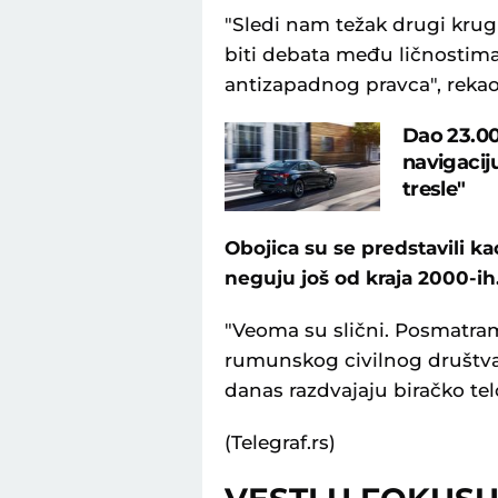
"Sledi nam težak drugi krug
biti debata među ličnostim
antizapadnog pravca", rekao
Dao 23.00
navigacij
tresle"
Obojica su se predstavili kao
neguju još od kraja 2000-ih
"Veoma su slični. Posmatra
rumunskog civilnog društva 
danas razdvajaju biračko telo
(Telegraf.rs)