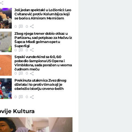
Još jedan spektakl u Ložionici: Leo
Cvitanović protiv Kolumbijca koji
se borio s Almirom Memićem
0
0
Zbog njega trener dobio otkaz u
Partizanu, sad potpisao za Mačvu iz
Šapca: Mladi golman opet u
Superligi
0
0
Srpski vunderkind sa 6:0, 6:0
pobedio šampiona US Opena i
Vimbldona, sada poražen u veoma
čudnom meču
0
0
Prekinuta utakmica Zvezdinog
dželata i to protiv tima koji je
obeležio istoriju crveno-belih
0
0
ovije
Kultura