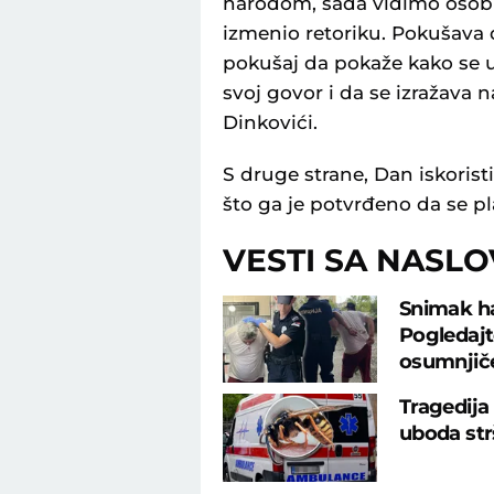
narodom, sada vidimo osobu 
izmenio retoriku. Pokušava d
pokušaj da pokaže kako se u
svoj govor i da se izražava 
Dinkovići.
S druge strane, Dan iskorist
što ga je potvrđeno da se pl
VESTI SA NASL
Snimak ha
Pogledajt
osumnjiče
Tragedija
uboda str