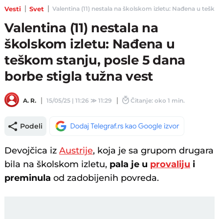
Vesti
Svet
Valentina (11) nestala na školskom izletu: Nađena u teškom
Valentina (11) nestala na
školskom izletu: Nađena u
teškom stanju, posle 5 dana
borbe stigla tužna vest
A. R.
15/05/25 | 11:26
≫
11:29
Čitanje: oko 1 min.
Podeli
Devojčica iz
Austrije
, koja je sa grupom drugara
bila na školskom izletu,
pala je u
provaliju
i
preminula
od zadobijenih povreda.