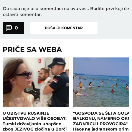
Do sada nije bilo komentara na ovu vest.
Budite prvi koji će
ostaviti komentar.
0
POŠALJI KOMENTAR
PRIČE SA WEBA
U UBISTVU RUSKINJE
"GOSPOĐA SE ŠETA GOLA
UČESTVOVALO VIŠE OSOBA?!
BALKONU, NAMERNO OKR
Turski državljanin uhapšen
ZADNJICU I PROVOCIRA"
zbog JEZIVOG zločina u Borči
Haos na jadranskom primo