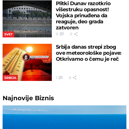
Plitki Dunav razotkrio
višestruku opasnost!
Vojska prinuđena da
reaguje, deo grada
zatvoren
0
0
SVET
Srbija danas strepi zbog
ove meteorološke pojave:
Otkrivamo o čemu je reč
1
0
SRBIJA
Najnovije
Biznis