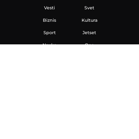
Vesti
Svet
Biznis
Kultura
Sport
Jetset
Nauka
Ona
Aero
Zanimljivosti
eKlinika
Hi-Tech
Auto
Plantbased
Ubrzanje
Telegraf TV