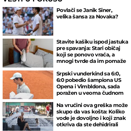
Povlači se Janik Siner,
velika šansa za Novaka?
Stavite kašiku ispod jastuka
pre spavanja: Stari običaj
koji se ponovo vraća, a
mnogi tvrde da im pomaže
Srpski vunderkind sa 6:0,
6:0 pobedio šampiona US
Opena i Vimbldona, sada
poražen u veoma čudnom
meču
Na vrućini ova greška može
skupo da vas košta: Koliko
vode je dovoljno i koji znak
otkriva da ste dehidrirali