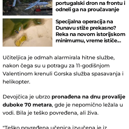
portugalski dron na frontu i
odneli ga na proučavanje
Specijalna operacija na
Dunavu stiže prekasno?
Reka na novom istorijskom
minimumu, vreme ističe...
Učiteljica je odmah alarmirala hitne službe,
nakon čega su u potragu za 11-godišnjom
Valentinom krenuli Gorska služba spasavanja i
helikopter.
Devojčica je ubrzo
pronađena na dnu provalije
duboke 70 metara
, gde je nepomično ležala u
vodi. Bila je teško povređena, ali živa.
"Teško povređena učenica izvučena je iz