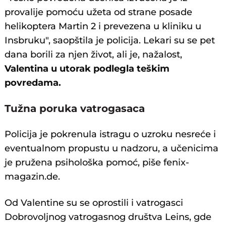
provalije pomoću užeta od strane posade
helikoptera Martin 2 i prevezena u kliniku u
Insbruku", saopštila je policija. Lekari su se pet
dana borili za njen život, ali je, nažalost,
Valentina u utorak podlegla teškim
povredama.
Tužna poruka vatrogasaca
Policija je pokrenula istragu o uzroku nesreće i
eventualnom propustu u nadzoru, a učenicima
je pružena psihološka pomoć, piše fenix-
magazin.de.
Od Valentine su se oprostili i vatrogasci
Dobrovoljnog vatrogasnog društva Leins, gde