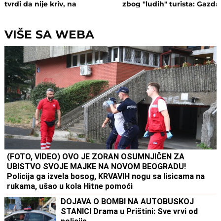
tvrdi da nije kriv, na
zbog "ludih" turista: Gazda
saslušanju izneo ŠOK
isključio struju i promenio
DETALJE: Otkrio u kakvom su
brave, a potom su i UHAPŠ
odnosu bili
VIŠE SA WEBA
(FOTO, VIDEO) OVO JE ZORAN OSUMNJIČEN ZA
UBISTVO SVOJE MAJKE NA NOVOM BEOGRADU!
Policija ga izvela bosog, KRVAVIH nogu sa lisicama na
rukama, ušao u kola Hitne pomoći
DOJAVA O BOMBI NA AUTOBUSKOJ
STANICI Drama u Prištini: Sve vrvi od