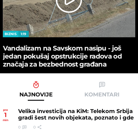
BIZNIS
1:19
Vandalizam na Savskom nasipu - јoš
јedan pokušaј opstrukciјe radova od
značaјa za bezbednost građana
NAJNOVIJE
KOMENTARI
Velika investicija na KiM: Telekom Srbija
pre
1
gradi šest novih objekata, poznato i gde
min
0
0