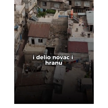
Loaded
:
Unmute
86.93%