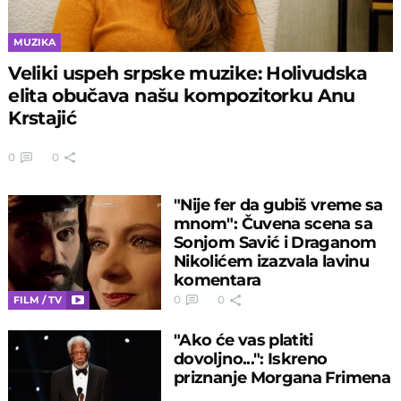
MUZIKA
Veliki uspeh srpske muzike: Holivudska
elita obučava našu kompozitorku Anu
Krstajić
0
0
"Nije fer da gubiš vreme sa
mnom": Čuvena scena sa
Sonjom Savić i Draganom
Nikolićem izazvala lavinu
komentara
0
0
FILM / TV
"Ako će vas platiti
dovoljno...": Iskreno
priznanje Morgana Frimena