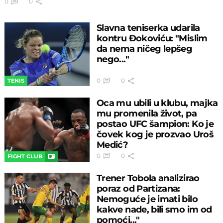
0
0
Slavna teniserka udarila
kontru Đokoviću: "Mislim
da nema ničeg lepšeg
nego..."
0
0
TENIS
Oca mu ubili u klubu, majka
mu promenila život, pa
postao UFC šampion: Ko je
čovek kog je prozvao Uroš
Medić?
0
0
FIGHT CLUB
Trener Tobola analizirao
poraz od Partizana:
Nemoguće je imati bilo
kakve nade, bili smo im od
pomoći..."