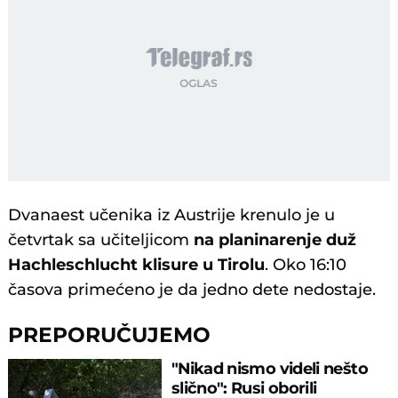
Dvanaest učenika iz Austrije krenulo je u
četvrtak sa učiteljicom
na planinarenje duž
Hachleschlucht klisure u Tirolu
. Oko 16:10
časova primećeno je da jedno dete nedostaje.
PREPORUČUJEMO
"Nikad nismo videli nešto
slično": Rusi oborili