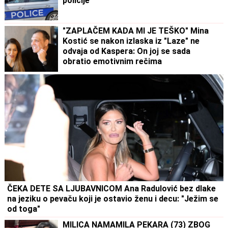
policije
"ZAPLAČEM KADA MI JE TEŠKO" Mina
Kostić se nakon izlaska iz "Laze" ne
odvaja od Kaspera: On joj se sada
obratio emotivnim rečima
ČEKA DETE SA LJUBAVNICOM Ana Radulović bez dlake
na jeziku o pevaču koji je ostavio ženu i decu: "Ježim se
od toga"
MILICA NAMAMILA PEKARA (73) ZBOG