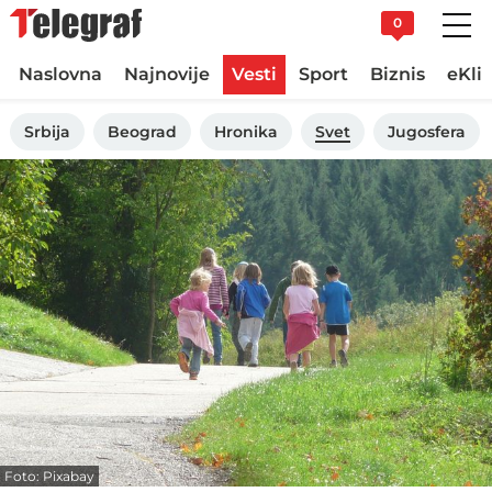
0
Naslovna
Najnovije
Vesti
Sport
Biznis
eKli
Srbija
Beograd
Hronika
Svet
Jugosfera
Foto: Pixabay