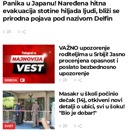
Panika u Japanu! Naređena hitna
evakuacija stotine hiljada ljudi, bliži se
prirodna pojava pod nazivom Delfin
0
0
VAŽNO upozorenje
roditeljima u Srbiji! Jasno
procenjena opasnost i
poslato bezbednosno
upozorenje
0
0
SRBIJA
Masakr u školi počinio
dečak (14), otkiveni novi
detalji o ubici, svi u šoku!
"Bio je dobar!"
0
0
SVET