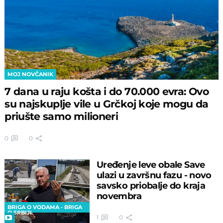
MOJ NOVČANIK
7 dana u raju košta i do 70.000 evra: Ovo
su najskuplje vile u Grčkoj koje mogu da
priušte samo milioneri
0
0
Uređenje leve obale Save
ulazi u završnu fazu - novo
savsko priobalje do kraja
novembra
BRIGA O VODAMA - BRIGA
O SRBIJI
1
0