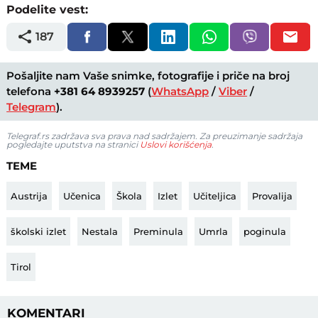
Podelite vest:
187
Pošaljite nam Vaše snimke, fotografije i priče na broj
telefona
+381 64 8939257
(
WhatsApp
/
Viber
/
Telegram
).
Telegraf.rs zadržava sva prava nad sadržajem. Za preuzimanje sadržaja
pogledajte uputstva na stranici
Uslovi korišćenja
.
TEME
Austrija
Učenica
Škola
Izlet
Učiteljica
Provalija
školski izlet
Nestala
Preminula
Umrla
poginula
Tirol
KOMENTARI