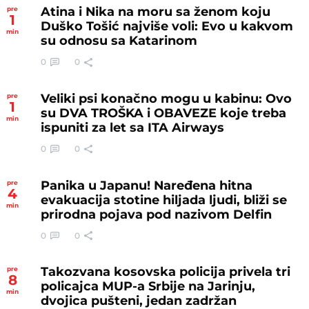
Atina i Nika na moru sa ženom koju
pre
1
Duško Tošić najviše voli: Evo u kakvom
min
su odnosu sa Katarinom
0
0
Veliki psi konačno mogu u kabinu: Ovo
pre
1
su DVA TROŠKA i OBAVEZE koje treba
min
ispuniti za let sa ITA Airways
0
0
Panika u Japanu! Naređena hitna
pre
4
evakuacija stotine hiljada ljudi, bliži se
min
prirodna pojava pod nazivom Delfin
0
0
Takozvana kosovska policija privela tri
pre
8
policajca MUP-a Srbije na Jarinju,
min
dvojica pušteni, jedan zadržan