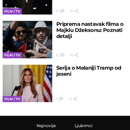
0
0
FILM / TV
Priprema nastavak filma o
Majklu Džeksonu: Poznati
detalji
0
0
FILM / TV
Serija o Melaniji Tramp od
jeseni
1
0
FILM / TV
Najnovije
Ljubimci