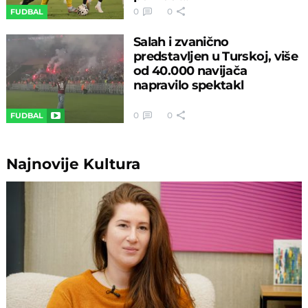
0
0
FUDBAL
Salah i zvanično
predstavljen u Turskoj, više
od 40.000 navijača
napravilo spektakl
0
0
FUDBAL
Najnovije
Kultura