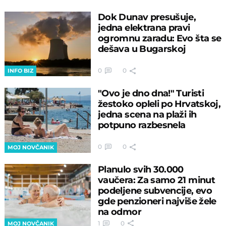
Dok Dunav presušuje,
jedna elektrana pravi
ogromnu zaradu: Evo šta se
dešava u Bugarskoj
0
0
INFO BIZ
"Ovo je dno dna!" Turisti
žestoko opleli po Hrvatskoj,
jedna scena na plaži ih
potpuno razbesnela
0
0
MOJ NOVČANIK
Planulo svih 30.000
vaučera: Za samo 21 minut
podeljene subvencije, evo
gde penzioneri najviše žele
na odmor
1
0
MOJ NOVČANIK