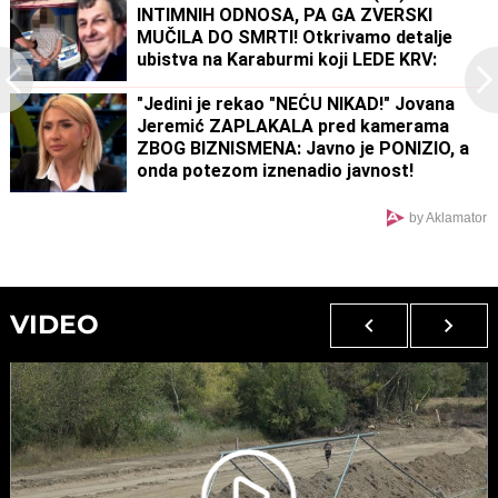
INTIMNIH ODNOSA, PA GA ZVERSKI
MUČILA DO SMRTI! Otkrivamo detalje
ubistva na Karaburmi koji LEDE KRV:
Izdahnuo u najgorim mukama dok su ga
osumnjičeni pljačkali
"Jedini je rekao "NEĆU NIKAD!" Jovana
Jeremić ZAPLAKALA pred kamerama
ZBOG BIZNISMENA: Javno je PONIZIO, a
onda potezom iznenadio javnost!
by Aklamator
VIDEO