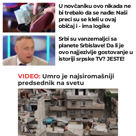
U novčaniku ovo nikada ne
bi trebalo da se nađe: Naši
preci su se kleli u ovaj
običaj i - ima logike
Srbi su vanzemaljci sa
planete Srbislave! Da li je
ovo najjezivije gostovanje u
istoriji srpske TV? JESTE!
VIDEO:
Umro je najsiromašniji
predsednik na svetu