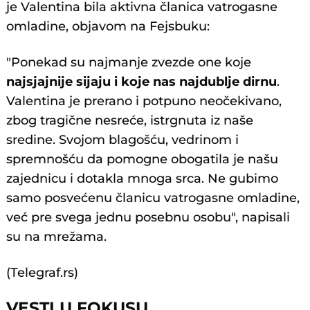
je Valentina bila aktivna članica vatrogasne
omladine, objavom na Fejsbuku:
"Ponekad su najmanje zvezde one koje
najsjajnije sijaju i koje nas najdublje dirnu
.
Valentina je prerano i potpuno neočekivano,
zbog tragične nesreće, istrgnuta iz naše
sredine. Svojom blagošću, vedrinom i
spremnošću da pomogne obogatila je našu
zajednicu i dotakla mnoga srca. Ne gubimo
samo posvećenu članicu vatrogasne omladine,
već pre svega jednu posebnu osobu", napisali
su na mrežama.
(Telegraf.rs)
VESTI U FOKUSU