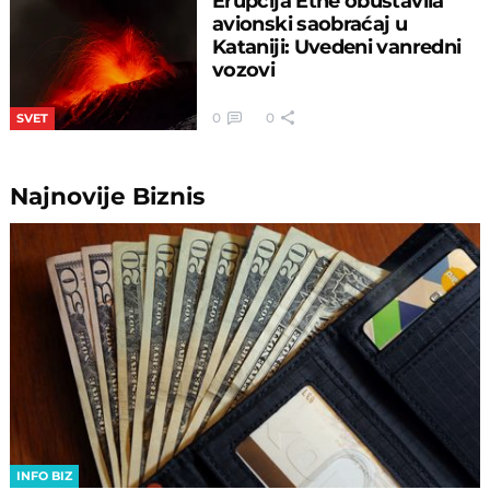
Erupcija Etne obustavila
avionski saobraćaj u
Kataniji: Uvedeni vanredni
vozovi
0
0
SVET
Najnovije
Biznis
INFO BIZ