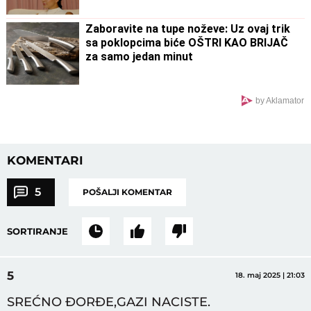
Zaboravite na tupe noževe: Uz ovaj trik
sa poklopcima biće OŠTRI KAO BRIJAČ
za samo jedan minut
by Aklamator
KOMENTARI
5
POŠALJI KOMENTAR
SORTIRANJE
5
18. maj 2025 | 21:03
SREĆNO ĐORĐE,GAZI NACISTE.