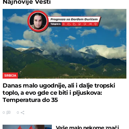
Najnovije
Vesti
SRBIJA
Danas malo ugodnije, ali i dalje tropski
toplo, a evo gde ce biti i pljuskova:
Temperatura do 35
0
0
Vaše malo nekome znači