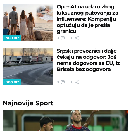
OpenAI na udaru zbog
luksuznog putovanja za
influensere: Kompaniju
optužuju da je prešla
granicu
0
0
INFO BIZ
Srpski prevoznici i dalje
čekaju na odgovor: Još
nema dogovora sa EU, iz
Brisela bez odgovora
0
0
INFO BIZ
Najnovije
Sport