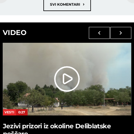
›
SVI KOMENTARI
VIDEO
VESTI
0:27
Jezivi prizori iz okoline Deliblatske
peščare