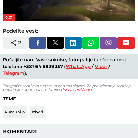
Video
0:31
Podelite vest:
2
Pošaljite nam Vaše snimke, fotografije i priče na broj
telefona
+381 64 8939257
(
WhatsApp
/
Viber
/
Telegram
).
Telegraf.rs zadržava sva prava nad sadržajem. Za preuzimanje sadržaja
pogledajte uputstva na stranici
Uslovi korišćenja
.
TEME
Rumunija
Izbori
KOMENTARI