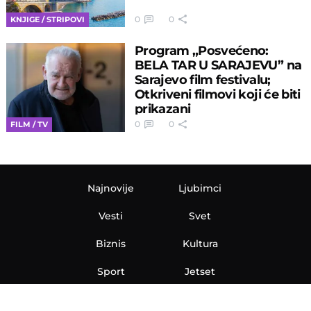
0
0
KNJIGE / STRIPOVI
Program „Posvećeno:
BELA TAR U SARAJEVU” na
Sarajevo film festivalu;
Otkriveni filmovi koji će biti
prikazani
0
0
FILM / TV
Najnovije
Ljubimci
Vesti
Svet
Biznis
Kultura
Sport
Jetset
Nauka
Ona