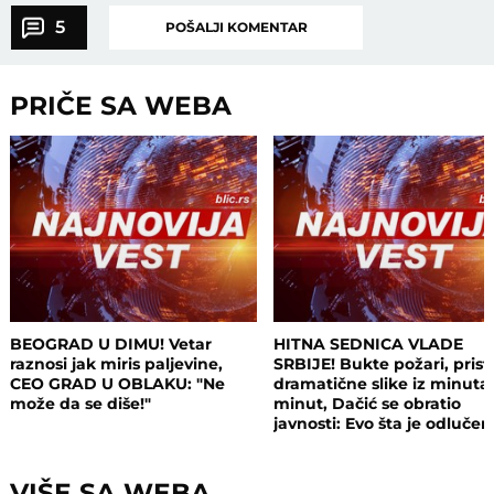
5
POŠALJI KOMENTAR
PRIČE SA WEBA
BEOGRAD U DIMU! Vetar
HITNA SEDNICA VLADE
raznosi jak miris paljevine,
SRBIJE! Bukte požari, prist
CEO GRAD U OBLAKU: "Ne
dramatične slike iz minuta
može da se diše!"
minut, Dačić se obratio
javnosti: Evo šta je odluče
VIŠE SA WEBA