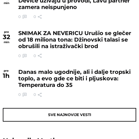
Device uživaju u provodi, Lavu partner
min
zamera neispunjeno
0
0
SNIMAK ZA NEVERICU Urušio se glečer
pre
32
od 18 miliona tona: Džinovski talasi se
min
obrušili na istraživački brod
0
0
Danas malo ugodnije, ali i dalje tropski
pre
1
h
toplo, a evo gde ce biti i pljuskova:
Temperatura do 35
0
0
SVE NAJNOVIJE VESTI