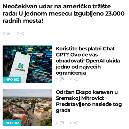
Neočekivan udar na američko tržište
rada: U jednom mesecu izgubljeno 23.000
radnih mesta!
0
0
Koristite besplatni Chat
GPT? Ovo će vas
obradovati! OpenAI ukida
jedno od najvećih
ograničenja
0
0
INFO BIZ
Održan Ekspo karavan u
Sremskoj Mitrovici:
Predstavljeno nasleđe tog
grada
0
0
INFO BIZ