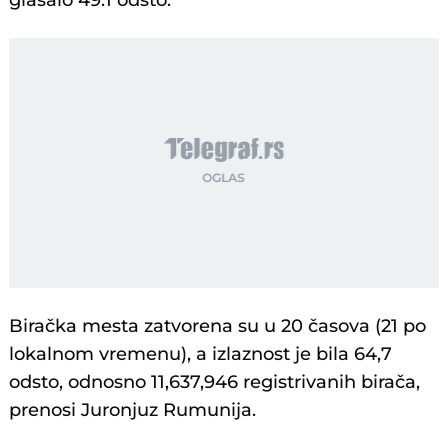
glasalo 49.1 odsto.
Biračka mesta zatvorena su u 20 časova (21 po
lokalnom vremenu), a izlaznost je bila 64,7
odsto, odnosno 11,637,946 registrivanih birača,
prenosi Juronjuz Rumunija.