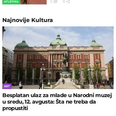
0
0
ATLETIKA
Najnovije
Kultura
ART
Besplatan ulaz za mlade u Narodni muzej
u sredu, 12. avgusta: Šta ne treba da
propustiti