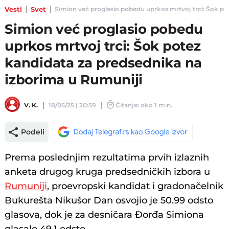
Vesti
Svet
Simion već proglasio pobedu uprkos mrtvoj trci: Šok pote
Simion već proglasio pobedu
uprkos mrtvoj trci: Šok potez
kandidata za predsednika na
izborima u Rumuniji
V. K.
18/05/25 | 20:59
Čitanje: oko 1 min.
Podeli
Prema poslednjim rezultatima prvih izlaznih
anketa drugog kruga predsedničkih izbora u
Rumuniji
, proevropski kandidat i gradonačelnik
Bukurešta Nikušor Dan osvojio je 50.99 odsto
glasova, dok je za desničara Đorđa Simiona