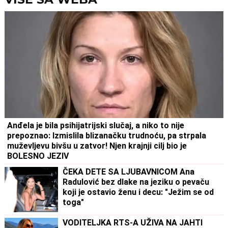
Anđela je bila psihijatrijski slučaj, a niko to nije
prepoznao: Izmislila blizanačku trudnoću, pa strpala
muževljevu bivšu u zatvor! Njen krajnji cilj bio je
BOLESNO JEZIV
ČEKA DETE SA LJUBAVNICOM Ana
Radulović bez dlake na jeziku o pevaču
koji je ostavio ženu i decu: "Ježim se od
toga"
VODITELJKA RTS-A UŽIVA NA JAHTI