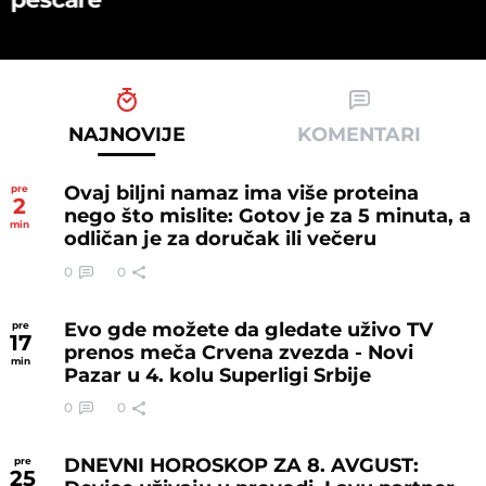
NAJNOVIJE
KOMENTARI
Ovaj biljni namaz ima više proteina
pre
2
nego što mislite: Gotov je za 5 minuta, a
min
odličan je za doručak ili večeru
0
0
Evo gde možete da gledate uživo TV
pre
17
prenos meča Crvena zvezda - Novi
min
Pazar u 4. kolu Superligi Srbije
0
0
DNEVNI HOROSKOP ZA 8. AVGUST:
pre
25