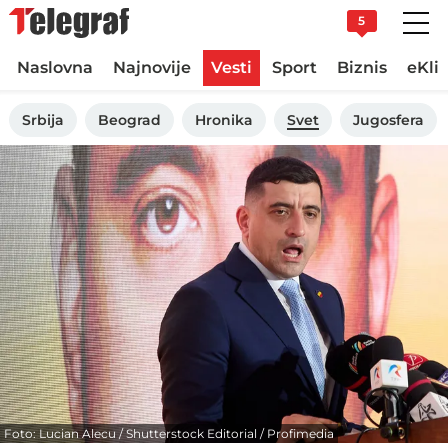
5
Naslovna
Najnovije
Vesti
Sport
Biznis
eKli
Srbija
Beograd
Hronika
Svet
Jugosfera
Foto: Lucian Alecu / Shutterstock Editorial / Profimedia