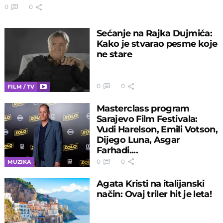
0
0
Sećanje na Rajka Dujmića:
Kako je stvarao pesme koje
ne stare
0
0
FILM / TV
Masterclass program
Sarajevo Film Festivala:
Vudi Harelson, Emili Votson,
Dijego Luna, Asgar
Farhadi....
0
0
MUZIKA
Agata Kristi na italijanski
način: Ovaj triler hit je leta!