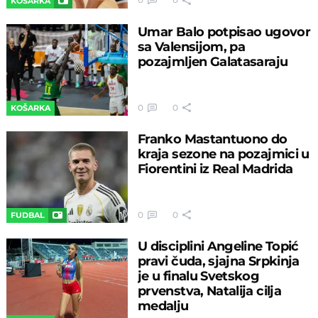
KOŠARKA
Umar Balo potpisao ugovor
sa Valensijom, pa
pozajmljen Galatasaraju
0
0
KOŠARKA
Franko Mastantuono do
kraja sezone na pozajmici u
Fiorentini iz Real Madrida
0
0
FUDBAL
U disciplini Angeline Topić
pravi čuda, sjajna Srpkinja
je u finalu Svetskog
prvenstva, Natalija cilja
medalju