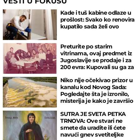
VESTI U FOKUSU
Kade i tuš kabine odlaze u
prošlost: Svako ko renovira
kupatilo sada želi ovo
Preturite po starim
vitrinama, ovaj predmet iz
Jugoslavije se prodaje i za
200 evra: Kupovali su ga za
sitniš
Niko nije očekivao prizor u
kanalu kod Novog Sada:
Pogledajte šta je izronilo,
misterija je kako je završio
tu
SUTRA JE SVETA PETKA
TRNOVA: Ove stvari ne
smete da uradite ili ćete
navući gnev svetiteljke