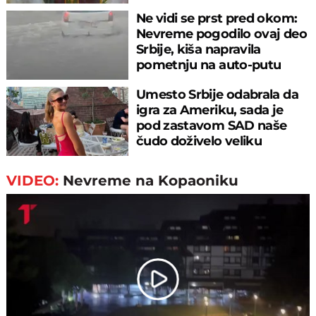
Ne vidi se prst pred okom:
Nevreme pogodilo ovaj deo
Srbije, kiša napravila
pometnju na auto-putu
Umesto Srbije odabrala da
igra za Ameriku, sada je
pod zastavom SAD naše
čudo doživelo veliku
“blamažu”
VIDEO:
Nevreme na Kopaoniku
Play