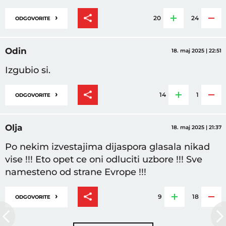
›
20
24
ODGOVORITE
Odin
18. maj 2025 | 22:51
Izgubio si.
›
14
1
ODGOVORITE
Olja
18. maj 2025 | 21:37
Po nekim izvestajima dijaspora glasala nikad
vise !!! Eto opet ce oni odluciti uzbore !!! Sve
namesteno od strane Evrope !!!
›
9
18
ODGOVORITE