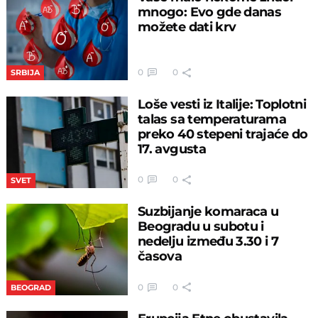
mnogo: Evo gde danas
možete dati krv
0
0
SRBIJA
Loše vesti iz Italije: Toplotni
talas sa temperaturama
preko 40 stepeni trajaće do
17. avgusta
0
0
SVET
Suzbijanje komaraca u
Beogradu u subotu i
nedelju između 3.30 i 7
časova
0
0
BEOGRAD