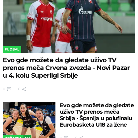
FUDBAL
Evo gde možete da gledate uživo TV
prenos meča Crvena zvezda - Novi Pazar
u 4. kolu Superligi Srbije
0
0
Evo gde možete da gledate
uživo TV prenos meča
Srbija - Španija u polufinalu
Eurobasketa U18 za žene
0
0