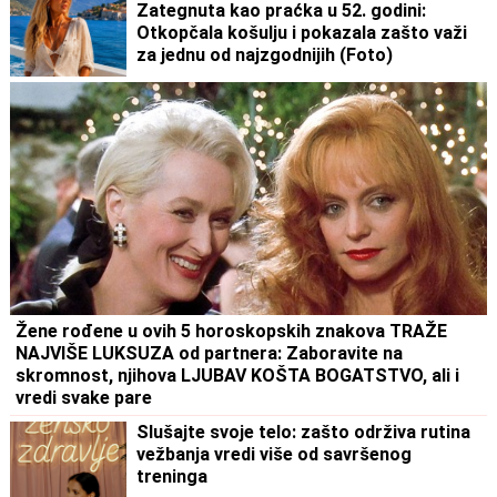
Zategnuta kao praćka u 52. godini:
Otkopčala košulju i pokazala zašto važi
za jednu od najzgodnijih (Foto)
Žene rođene u ovih 5 horoskopskih znakova TRAŽE
NAJVIŠE LUKSUZA od partnera: Zaboravite na
skromnost, njihova LJUBAV KOŠTA BOGATSTVO, ali i
vredi svake pare
Slušajte svoje telo: zašto održiva rutina
vežbanja vredi više od savršenog
treninga