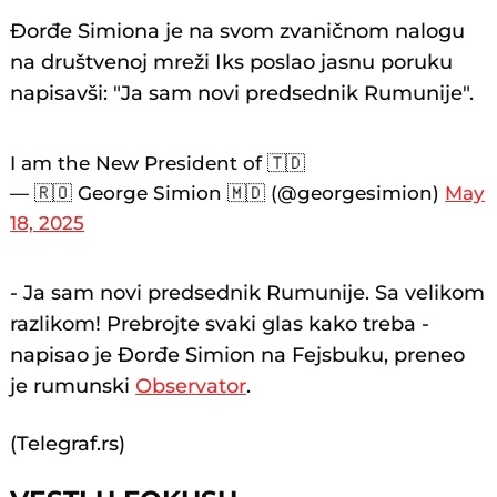
Đorđe Simiona je na svom zvaničnom nalogu
na društvenoj mreži Iks poslao jasnu poruku
napisavši: "Ja sam novi predsednik Rumunije".
I am the New President of 🇹🇩
— 🇷🇴 George Simion 🇲🇩 (@georgesimion)
May
18, 2025
- Ja sam novi predsednik Rumunije. Sa velikom
razlikom! Prebrojte svaki glas kako treba -
napisao je Đorđe Simion na Fejsbuku, preneo
je rumunski
Observator
.
(Telegraf.rs)