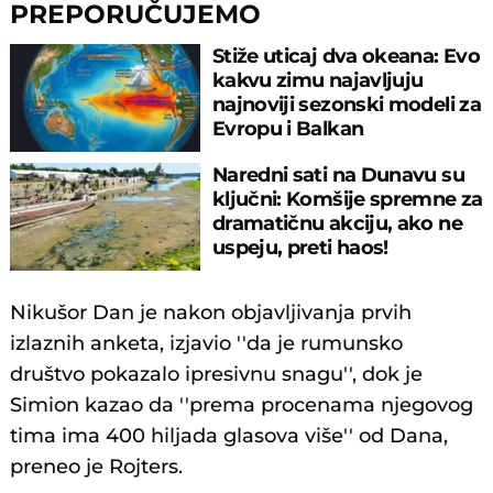
PREPORUČUJEMO
Stiže uticaj dva okeana: Evo
kakvu zimu najavljuju
najnoviji sezonski modeli za
Evropu i Balkan
Naredni sati na Dunavu su
ključni: Komšije spremne za
dramatičnu akciju, ako ne
uspeju, preti haos!
Nikušor Dan je nakon objavljivanja prvih
izlaznih anketa, izjavio ''da je rumunsko
društvo pokazalo ipresivnu snagu'', dok je
Simion kazao da ''prema procenama njegovog
tima ima 400 hiljada glasova više'' od Dana,
preneo je Rojters.