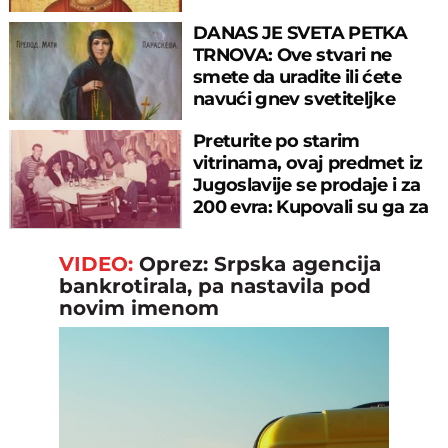
DANAS JE SVETA PETKA
TRNOVA: Ove stvari ne
smete da uradite ili ćete
navući gnev svetiteljke
Preturite po starim
vitrinama, ovaj predmet iz
Jugoslavije se prodaje i za
200 evra: Kupovali su ga za
sitniš
VIDEO:
Oprez: Srpska agencija
bankrotirala, pa nastavila pod
novim imenom