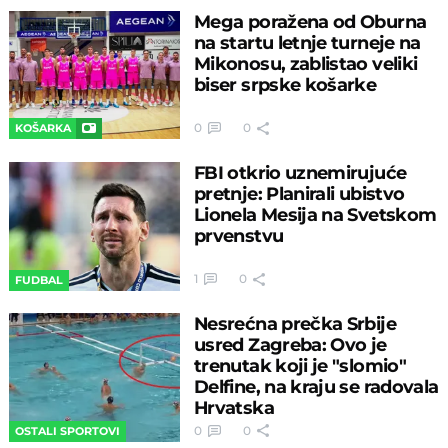
Mega poražena od Oburna
na startu letnje turneje na
Mikonosu, zablistao veliki
biser srpske košarke
0
0
KOŠARKA
FBI otkrio uznemirujuće
pretnje: Planirali ubistvo
Lionela Mesija na Svetskom
prvenstvu
1
0
FUDBAL
Nesrećna prečka Srbije
usred Zagreba: Ovo je
trenutak koji je "slomio"
Delfine, na kraju se radovala
Hrvatska
0
0
OSTALI SPORTOVI