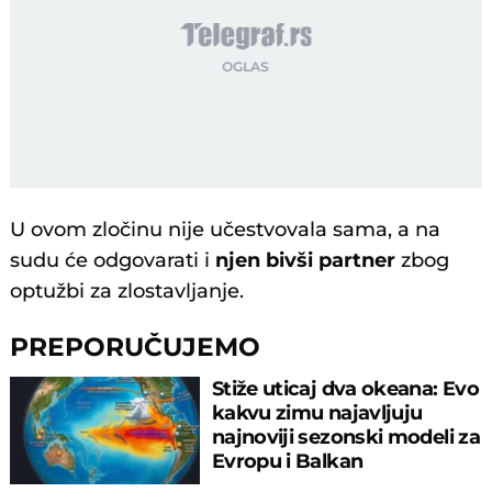
U ovom zločinu nije učestvovala sama, a na
sudu će odgovarati i
njen bivši partner
zbog
optužbi za zlostavljanje.
PREPORUČUJEMO
Stiže uticaj dva okeana: Evo
kakvu zimu najavljuju
najnoviji sezonski modeli za
Evropu i Balkan