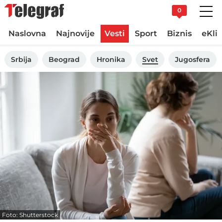
0
Naslovna
Najnovije
Vesti
Sport
Biznis
eKli
Srbija
Beograd
Hronika
Svet
Jugosfera
Foto: Shutterstock