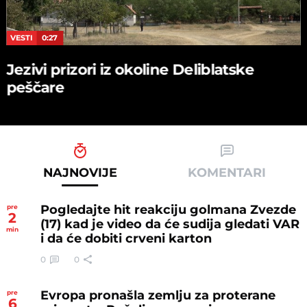
VESTI
0:27
Jezivi prizori iz okoline Deliblatske
peščare
NAJNOVIJE
KOMENTARI
Pogledajte hit reakciju golmana Zvezde
pre
2
(17) kad je video da će sudija gledati VAR
min
i da će dobiti crveni karton
0
0
Evropa pronašla zemlju za proterane
pre
6