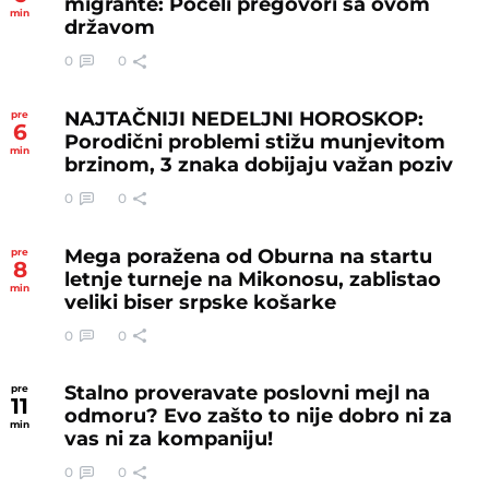
migrante: Počeli pregovori sa ovom
min
državom
0
0
NAJTAČNIJI NEDELJNI HOROSKOP:
pre
6
Porodični problemi stižu munjevitom
min
brzinom, 3 znaka dobijaju važan poziv
0
0
Mega poražena od Oburna na startu
pre
8
letnje turneje na Mikonosu, zablistao
min
veliki biser srpske košarke
0
0
Stalno proveravate poslovni mejl na
pre
11
odmoru? Evo zašto to nije dobro ni za
min
vas ni za kompaniju!
0
0