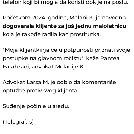
telefon koji bi mogla da koristi dok je na poslu.
Početkom 2024. godine, Melani K. je navodno
dogovarala klijente za još jednu maloletnicu
koja je takođe radila kao prostitutka.
"Moja klijentkinja će u potpunosti priznati svoje
postupke na glavnom ročištu", kaže Pantea
Farahzadi, advokat Melanije K.
Advokat Larsa M. je odbio da komentariše
optužbe protiv svog klijenta.
Suđenje počinje u sredu.
(Telegraf.rs)