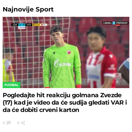
Najnovije
Sport
FUDBAL
Pogledajte hit reakciju golmana Zvezde
(17) kad je video da će sudija gledati VAR i
da će dobiti crveni karton
0
0