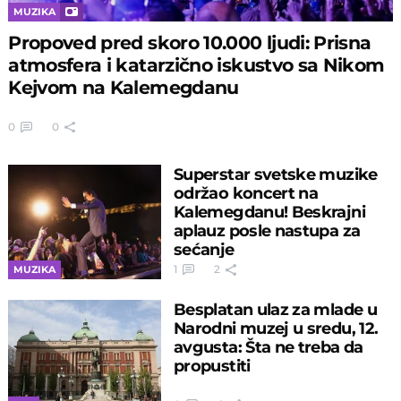
MUZIKA
Propoved pred skoro 10.000 ljudi: Prisna
atmosfera i katarzično iskustvo sa Nikom
Kejvom na Kalemegdanu
0
0
Superstar svetske muzike
održao koncert na
Kalemegdanu! Beskrajni
aplauz posle nastupa za
sećanje
1
2
MUZIKA
Besplatan ulaz za mlade u
Narodni muzej u sredu, 12.
avgusta: Šta ne treba da
propustiti