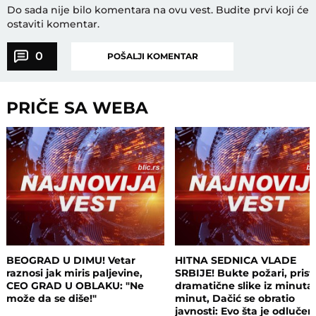
Do sada nije bilo komentara na ovu vest.
Budite prvi koji će
ostaviti komentar.
0
POŠALJI KOMENTAR
PRIČE SA WEBA
BEOGRAD U DIMU! Vetar
HITNA SEDNICA VLADE
raznosi jak miris paljevine,
SRBIJE! Bukte požari, prist
CEO GRAD U OBLAKU: "Ne
dramatične slike iz minuta
može da se diše!"
minut, Dačić se obratio
javnosti: Evo šta je odluče