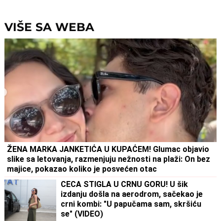
VIŠE SA WEBA
ŽENA MARKA JANKETIĆA U KUPAĆEM! Glumac objavio
slike sa letovanja, razmenjuju nežnosti na plaži: On bez
majice, pokazao koliko je posvećen otac
CECA STIGLA U CRNU GORU! U šik
izdanju došla na aerodrom, sačekao je
crni kombi: "U papučama sam, skršiću
se" (VIDEO)