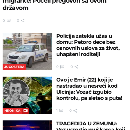
migrante: Počeli pregovori sa ovom
državom
0
0
Policija zatekla užas u
domu: Petoro dece bez
osnovnih uslova za život,
uhapšeni roditelji
0
0
JUGOSFERA
Ovo je Emir (22) koji je
nastradao u nesreći kod
Ulcinja: Vozač izgubio
kontrolu, pa sleteo s puta!
1
0
HRONIKA
TRAGEDIJA U ZEMUNU:
Voz usmrtio muškarca koji