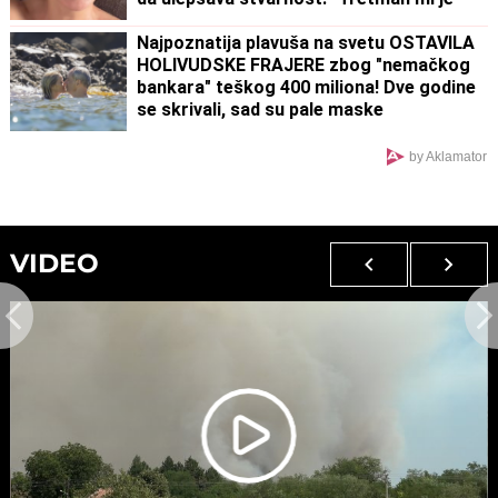
preko potreban" (FOTO)
Najpoznatija plavuša na svetu OSTAVILA
HOLIVUDSKE FRAJERE zbog "nemačkog
bankara" teškog 400 miliona! Dve godine
se skrivali, sad su pale maske
by Aklamator
VIDEO