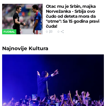
Otac mu je Srbin, majka
Norvežanka - Srbija ovo
čudo od deteta mora da
"otme": Sa 15 godina pravi
čuda!
0
0
FUDBAL
Najnovije
Kultura