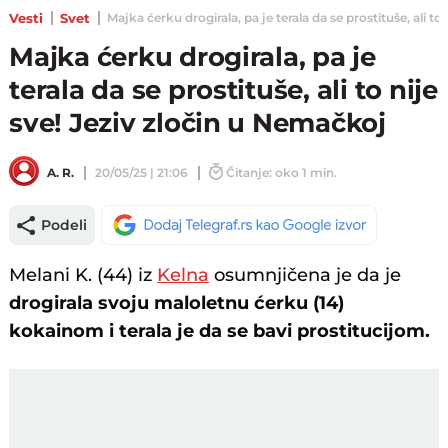
Vesti
Svet
Majka ćerku drogirala, pa je terala da se prostituše, ali to 
Majka ćerku drogirala, pa je
terala da se prostituše, ali to nije
sve! Jeziv zločin u Nemačkoj
A. R.
20/05/25 | 21:06
Čitanje: oko 1 min.
Podeli
Melani K. (44) iz
Kelna
osumnjičena je da je
drogirala svoju maloletnu ćerku (14)
kokainom i terala je da se bavi prostitucijom.