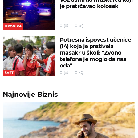
je pretrčavao kolosek
0
0
HRONIKA
Potresna ispovest učenice
(14) koja je preživela
masakr u školi: "Zvono
telefona je moglo da nas
oda"
0
0
SVET
Najnovije
Biznis