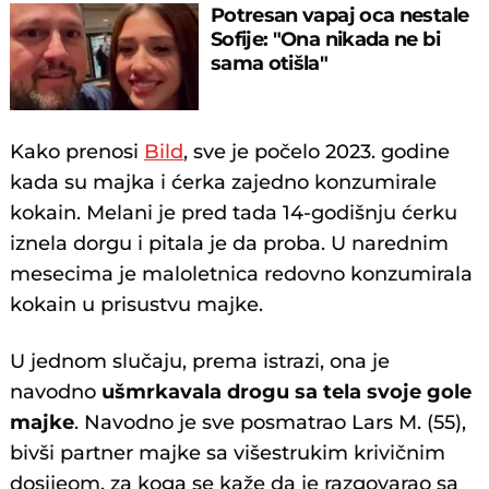
Potresan vapaj oca nestale
Sofije: "Ona nikada ne bi
sama otišla"
Kako prenosi
Bild
, sve je počelo 2023. godine
kada su majka i ćerka zajedno konzumirale
kokain. Melani je pred tada 14-godišnju ćerku
iznela dorgu i pitala je da proba. U narednim
mesecima je maloletnica redovno konzumirala
kokain u prisustvu majke.
U jednom slučaju, prema istrazi, ona je
navodno
ušmrkavala drogu sa tela svoje gole
majke
. Navodno je sve posmatrao Lars M. (55),
bivši partner majke sa višestrukim krivičnim
dosijeom, za koga se kaže da je razgovarao sa