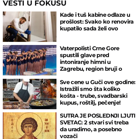
VESTI U FOKUSU
Kade i tuš kabine odlaze u
prošlost: Svako ko renovira
kupatilo sada želi ovo
Vaterpolisti Crne Gore
spustili glave pred
intoniranje himni u
Zagrebu, region bruji o
velikom propustu
Sve cene u Guči ove godine:
Istražili smo šta koliko
košta - trube, svadbarski
kupus, roštilj, pečenje!
SUTRA JE POSLEDNJI LJUTI
SVETAC: 2 stvari svi treba
da uradimo, a posebno
vozači