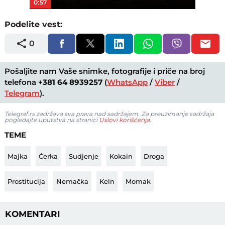
0:57
Podelite vest:
0
Pošaljite nam Vaše snimke, fotografije i priče na broj
telefona
+381 64 8939257
(
WhatsApp
/
Viber
/
Telegram
).
Telegraf.rs zadržava sva prava nad sadržajem. Za preuzimanje sadržaja
pogledajte uputstva na stranici
Uslovi korišćenja
.
TEME
Majka
Ćerka
Sudjenje
Kokain
Droga
Prostitucija
Nemačka
Keln
Momak
KOMENTARI