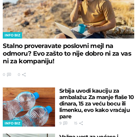
INFO BIZ
Stalno proveravate poslovni mejl na
odmoru? Evo zašto to nije dobro ni za vas
ni za kompaniju!
0
0
Srbija uvodi kauciju za
ambalažu: Za manje flaše 10
dinara, 15 za veću bocu ili
limenku, evo kako vraćaju
pare
9
15
INFO BIZ
Važna vest za voćare i