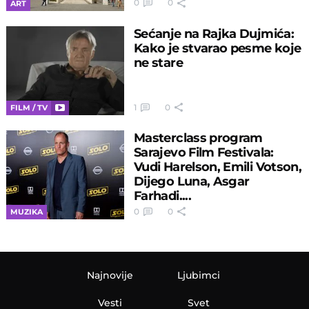
0
0
ART
Sećanje na Rajka Dujmića:
Kako je stvarao pesme koje
ne stare
1
0
FILM / TV
Masterclass program
Sarajevo Film Festivala:
Vudi Harelson, Emili Votson,
Dijego Luna, Asgar
Farhadi....
0
0
MUZIKA
Najnovije
Ljubimci
Vesti
Svet