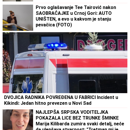
Prvo oglašavanje Tee Tairović nakon
SAOBRAĆAJKE u Crnoj Gori: AUTO
UNIŠTEN, a evo u kakvom je stanju
pevačica (FOTO)
DVOJICA RADNIKA POVREĐENA U FABRICI Incident u
Kikindi: Jedan hitno prevezen u Novi Sad
NAJLEPŠA SRPSKA VODITELJKA
POKAZALA LICE BEZ TRUNKE ŠMINKE
Marija Kilibarda zumira svaki detalj, neće
da ulepšava stvarnost: "Tretman mi je