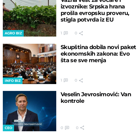
izvoznike: Srpska hrana
prošla evropsku proveru,
stigla potvrda iz EU
1
0
AGRO BIZ
Skupština dobila novi paket
ekonomskih zakona: Evo
šta se sve menja
1
0
INFO BIZ
Veselin Jevrosimović: Van
kontrole
0
0
CEO