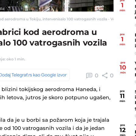
pre
1
dia
min
d aerodroma u Tokiju, intervenisalo 100 vatrogasnih vozila - Vesti - Telegraf
abrici kod aerodroma u
pre
1
alo 100 vatrogasnih vozila
min
je: oko 1 min.
pre
10
min
0
0
 u blizini tokijskog aerodroma Haneda, i
pre
11
h letova, jutros je skoro potpuno ugašen,
min
la da je u borbi sa požarom koja je trajala
pre
e od 100 vatrogasnih vozila i da je jedan
12
min