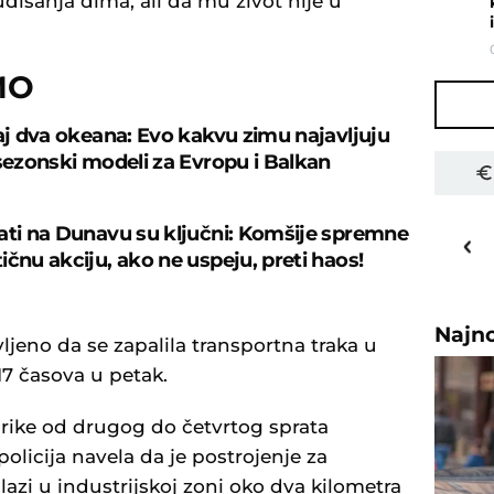
isanja dima, ali da mu život nije u
MO
caj dva okeana: Evo kakvu zimu najavljuju
 sezonski modeli za Evropu i Balkan
22
o
C
ati na Dunavu su ključni: Komšije spremne
ičnu akciju, ako ne uspeju, preti haos!
Priština
Najn
vljeno da se zapalila transportna traka u
17 časova u petak.
brike od drugog do četvrtog sprata
policija navela da je postrojenje za
lazi u industrijskoj zoni oko dva kilometra