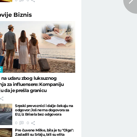
ovije
Biznis
Z
 na udaru zbog luksuznog
ja za influensere: Kompaniju
u da je prešla granicu
Srpski prevoznici i dalje čekaju na
odgovor: Još nema dogovora sa
EU, iz Brisela bez odgovora
0
0
Pre čuvene Milke, bila je tu "Olga":
Zasladili su Srbiju, bili su elita