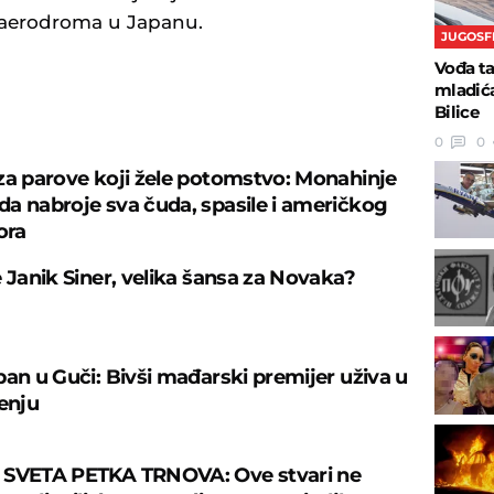
 aerodroma u Japanu.
JUGOSF
Vođa ta
mladića
Bilice
U
0
0
za parove koji žele potomstvo: Monahinje
a nabroje sva čuda, spasile i američkog
ora
e Janik Siner, velika šansa za Novaka?
ban u Guči: Bivši mađarski premijer uživa u
čenju
 SVETA PETKA TRNOVA: Ove stvari ne