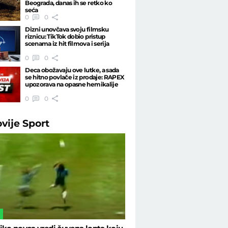
Beograda, danas ih se retko ko
seća
0
0
Dizni unovčava svoju filmsku
riznicu: TikTok dobio pristup
scenama iz hit filmova i serija
0
0
Deca obožavaju ove lutke, a sada
se hitno povlače iz prodaje: RAPEX
upozorava na opasne hemikalije
0
0
ovije
Sport
L