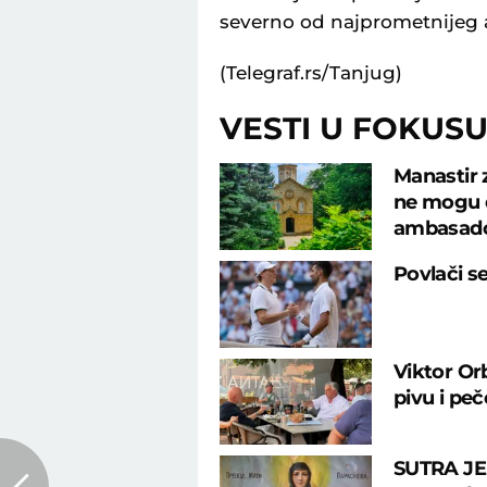
severno od najprometnijeg
(Telegraf.rs/Tanjug)
VESTI U FOKUS
Manastir 
ne mogu d
ambasad
Povlači s
Viktor Or
pivu i pe
SUTRA JE