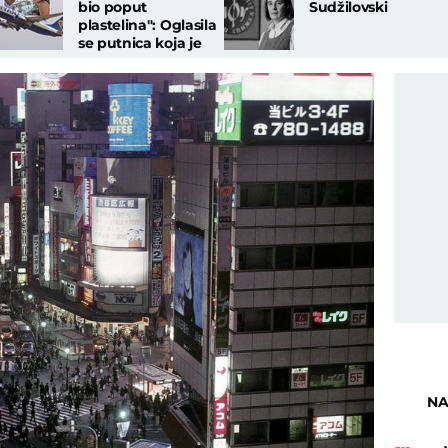
bio poput
Sudžilovski
plastelina": Oglasila
se putnica koja je
spasla Srbina da ne
ispadne iz aviona
NA