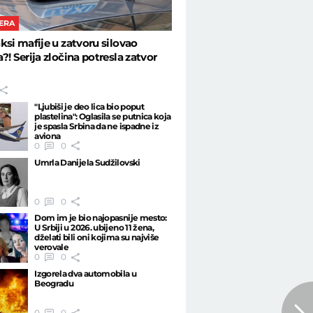
ERA
ksi mafije u zatvoru silovao
?! Serija zločina potresla zatvor
"Ljubiši je deo lica bio poput
plastelina": Oglasila se putnica koja
je spasla Srbina da ne ispadne iz
aviona
0
0
Umrla Danijela Sudžilovski
0
0
Dom im je bio najopasnije mesto:
U Srbiji u 2026. ubijeno 11 žena,
dželati bili oni kojima su najviše
verovale
0
0
Izgorela dva automobila u
Beogradu
0
0