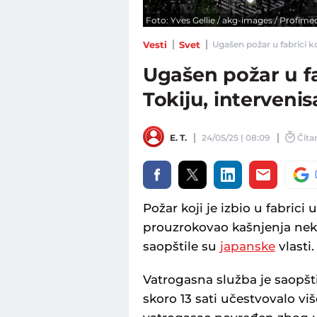
Foto: Yves Gellie / akg-images / Profime
Vesti
Svet
Ugašen požar u fabrici ko
Ugašen požar u f
Tokiju, intervenis
E. T.
24/05/25 | 08:09
Čitan
Požar koji je izbio u fabrici
prouzrokovao kašnjenja neki
saopštile su
japanske
vlasti.
Vatrogasna služba je saopšti
skoro 13 sati učestvovalo viš