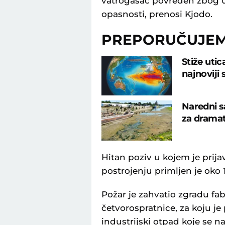
vatrogasac povređen zbog ud
opasnosti, prenosi Kjodo.
PREPORUČUJE
Stiže uti
najnoviji
Naredni s
za dramat
Hitan poziv u kojem je prija
postrojenju primljen je oko 
Požar je zahvatio zgradu fa
četvorospratnice, za koju je 
industrijski otpad koje se na