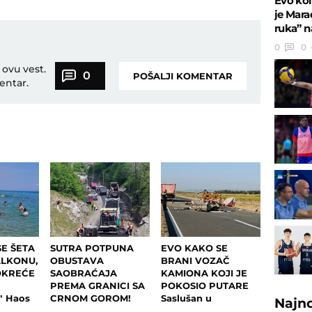
Evo kol
je Mara
ruka” n
0
0
 ovu vest.
0
POŠALJI KOMENTAR
entar.
E ŠETA
SUTRA POTPUNA
EVO KAKO SE
ALKONU,
OBUSTAVA
BRANI VOZAČ
OKREĆE
SAOBRAĆAJA
KAMIONA KOJI JE
PREMA GRANICI SA
POKOSIO PUTARE
 Haos
CRNOM GOROM!
Saslušan u
Najn
kom
Evo kuda će se
tužilaštvu u Šapcu: