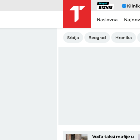
Biznis
eKlinika
Naslovna
Najnov
Srbija
Beograd
Hronika
Vođa taksi mafije u