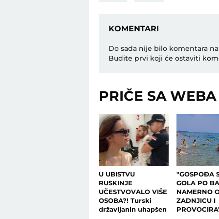
KOMENTARI
Do sada nije bilo komentara na
Budite prvi koji će ostaviti kom
PRIČE SA WEBA
U UBISTVU
"GOSPOĐA S
RUSKINJE
GOLA PO B
UČESTVOVALO VIŠE
NAMERNO 
OSOBA?! Turski
ZADNJICU I
državljanin uhapšen
PROVOCIRA"
zbog JEZIVOG
na jadrans