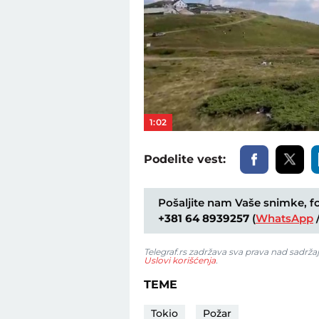
1:02
Podelite vest:
Pošaljite nam Vaše snimke, fot
+381 64 8939257
(
WhatsApp
Telegraf.rs zadržava sva prava nad sadrža
Uslovi korišćenja
.
TEME
Tokio
Požar