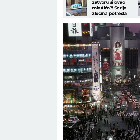
zatvoru silovao
mladića?! Serija
zločina potresla
zatvor Bilice