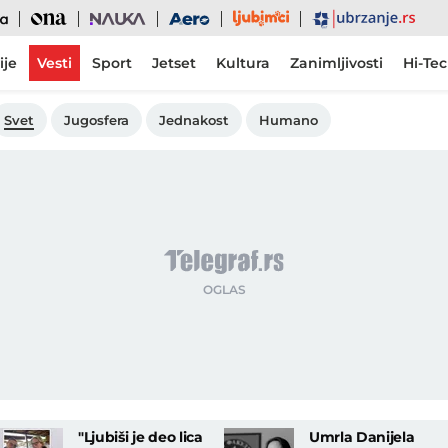
Ljubimci
Ona
Nauka
Aero
Ubrzanje
ije
Vesti
Sport
Jetset
Kultura
Zanimljivosti
Hi-Te
Svet
Jugosfera
Jednakost
Humano
"Ljubiši je deo lica
Umrla Danijela