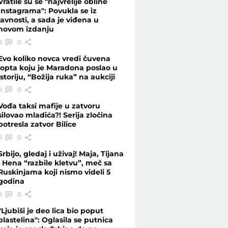
Vratile su se "najvrelije obline
Instagrama": Povukla se iz
javnosti, a sada je viđena u
novom izdanju
.rs
0
0
Evo koliko novca vredi čuvena
lopta koju je Maradona poslao u
istoriju, “Božija ruka” na aukciji
0
0
Vođa taksi mafije u zatvoru
silovao mladića?! Serija zločina
potresla zatvor Bilice
0
0
Srbijo, gledaj i uživaj! Maja, Tijana
i Hena “razbile kletvu”, meč sa
Ruskinjama koji nismo videli 5
godina
0
0
"Ljubiši je deo lica bio poput
plastelina": Oglasila se putnica