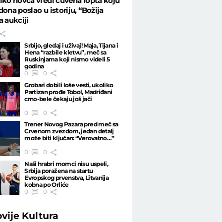
iko novca vredi čuvena lopta koju
dona poslao u istoriju, “Božija
a aukciji
Srbijo, gledaj i uživaj! Maja, Tijana i
Hena “razbile kletvu”, meč sa
Ruskinjama koji nismo videli 5
godina
0
0
Grobari dobili loše vesti, ukoliko
Partizan prođe Tobol, Madriđani
crno-bele čekaju još jači
0
0
Trener Novog Pazara pred meč sa
Crvenom zvezdom, jedan detalj
može biti ključan: “Verovatno…”
0
0
Naši hrabri momci nisu uspeli,
Srbija poražena na startu
Evropskog prvenstva, Litvanija
kobna po Orliće
0
0
ovije
Kultura