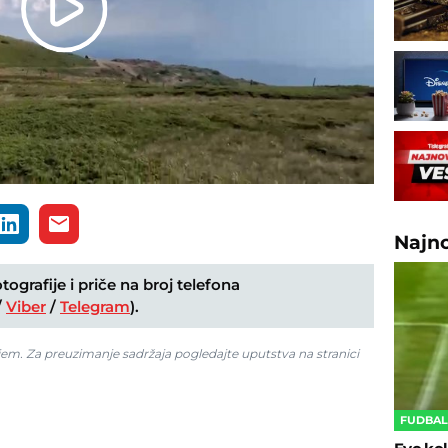
Play
Video
Najn
ografije i priče na broj telefona
/
Viber
/
Telegram
).
jem. Za preuzimanje sadržaja pogledajte uputstva na stranici
FUDBA