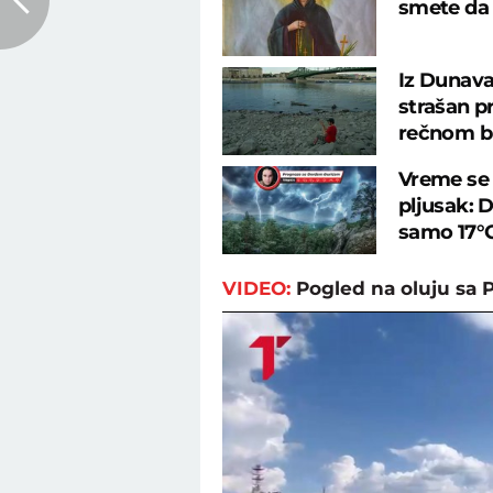
smete da u
Iz Dunava
strašan p
rečnom b
Vreme se 
pljusak: 
samo 17°
VIDEO:
Pogled na oluju sa 