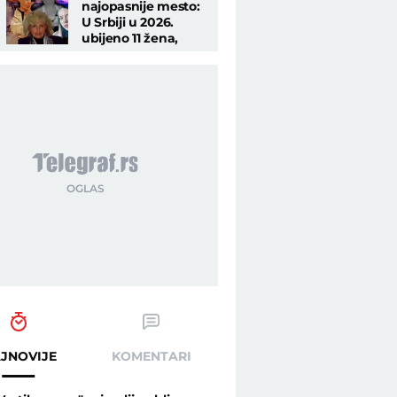
najopasnije mesto:
U Srbiji u 2026.
ubijeno 11 žena,
dželati bili oni
kojima su najviše
verovale
JNOVIJE
KOMENTARI