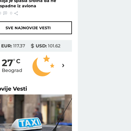
koja je spasla Srbina da ne
ispadne iz aviona
0
0
SVE NAJNOVIJE VESTI
EUR:
117.37
USD:
101.62
26
27
o
C
o
C
Beograd
Novi Sad
ovije
Vesti