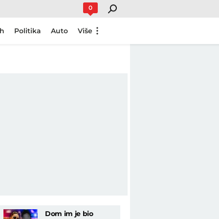
0
ch
Politika
Auto
Više
Dom im je bio