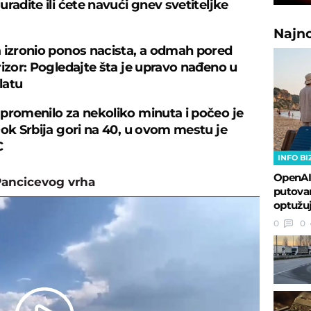
radite ili ćete navući gnev svetiteljke
Najn
 izronio ponos nacista, a odmah pored
rizor: Pogledajte šta je upravo nađeno u
latu
promenilo za nekoliko minuta i počeo je
Dok Srbija gori na 40, u ovom mestu je
C
INFO BI
OpenAI
Pancicevog vrha
putovan
optužuj
0
0