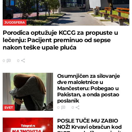
JUGOSFERA
Porodica optužuje KCCG za propuste u
lečenju: Pacijent preminuo od sepse
nakon teške upale pluća
0
0
Osumnjičen za silovanje
dve maloletnice u
Mančesteru: Pobegao u
Pakistan, a onda postao
poslanik
0
0
SVET
POSLE TUČE MU ZABIO
NOŽ! Krvavi obračun kod