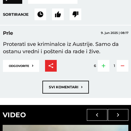
SORTIRANJE
Prle
9. jun 2025 | 08:17
Proterati sve kriminalce iz Austrije. Samo da
ostanu vredni i pošteni da rade i žive.
›
6
1
ODGOVORITE
›
SVI KOMENTARI
VIDEO