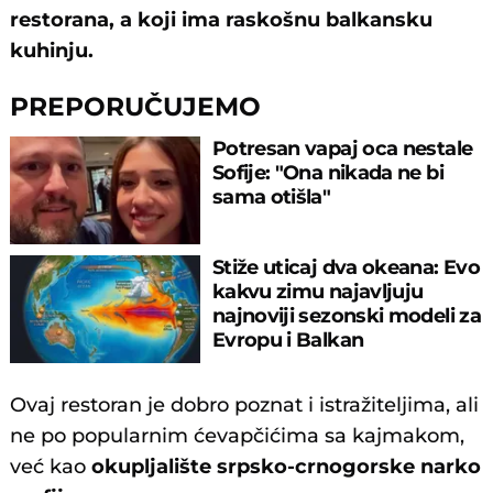
restorana, a koji ima raskošnu balkansku
kuhinju.
PREPORUČUJEMO
Potresan vapaj oca nestale
Sofije: "Ona nikada ne bi
sama otišla"
Stiže uticaj dva okeana: Evo
kakvu zimu najavljuju
najnoviji sezonski modeli za
Evropu i Balkan
Ovaj restoran je dobro poznat i istražiteljima, ali
ne po popularnim ćevapčićima sa kajmakom,
već kao
okupljalište srpsko-crnogorske narko