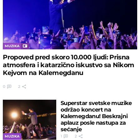
MUZIKA
Propoved pred skoro 10.000 ljudi: Prisna
atmosfera i katarzično iskustvo sa Nikom
Kejvom na Kalemegdanu
0
2
Superstar svetske muzike
održao koncert na
Kalemegdanu! Beskrajni
aplauz posle nastupa za
sećanje
1
2
MUZIKA