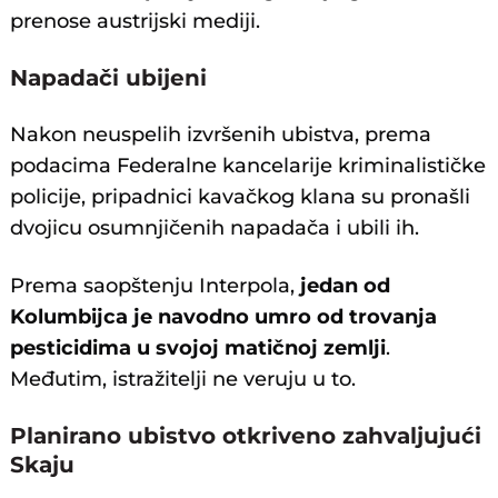
prenose austrijski mediji.
Napadači ubijeni
Nakon neuspelih izvršenih ubistva, prema
podacima Federalne kancelarije kriminalističke
policije, pripadnici kavačkog klana su pronašli
dvojicu osumnjičenih napadača i ubili ih.
Prema saopštenju Interpola,
jedan od
Kolumbijca je navodno umro od trovanja
pesticidima u svojoj matičnoj zemlji
.
Međutim, istražitelji ne veruju u to.
Planirano ubistvo otkriveno zahvaljujući
Skaju