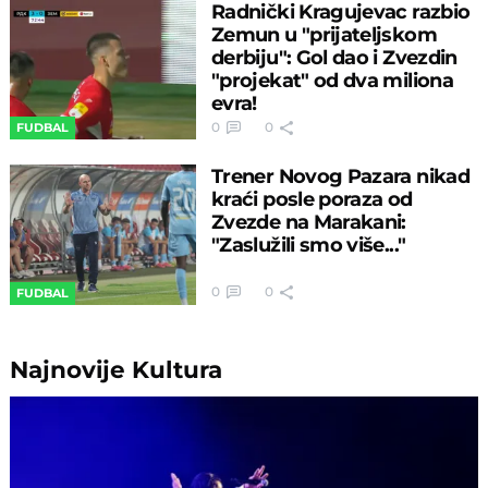
Radnički Kragujevac razbio
Zemun u "prijateljskom
derbiju": Gol dao i Zvezdin
"projekat" od dva miliona
evra!
0
0
FUDBAL
Trener Novog Pazara nikad
kraći posle poraza od
Zvezde na Marakani:
"Zaslužili smo više..."
0
0
FUDBAL
Najnovije
Kultura