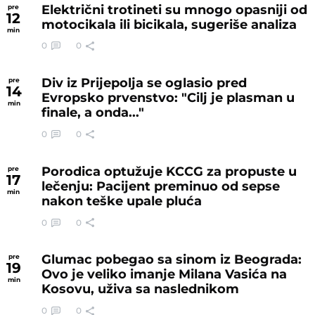
Električni trotineti su mnogo opasniji od
pre
12
motocikala ili bicikala, sugeriše analiza
min
0
0
Div iz Prijepolja se oglasio pred
pre
14
Evropsko prvenstvo: "Cilj je plasman u
min
finale, a onda..."
0
0
Porodica optužuje KCCG za propuste u
pre
17
lečenju: Pacijent preminuo od sepse
min
nakon teške upale pluća
0
0
Glumac pobegao sa sinom iz Beograda:
pre
19
Ovo je veliko imanje Milana Vasića na
min
Kosovu, uživa sa naslednikom
0
0