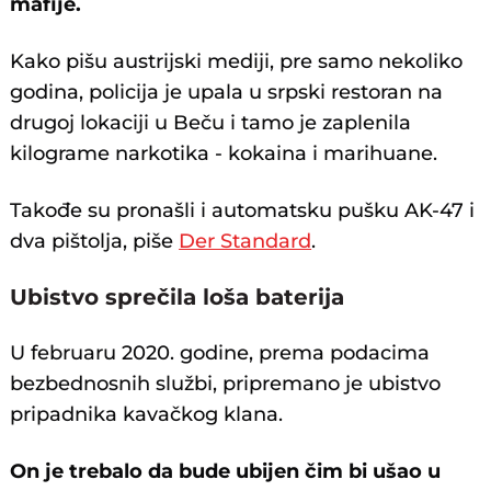
mafije.
Kako pišu austrijski mediji, pre samo nekoliko
godina, policija je upala u srpski restoran na
drugoj lokaciji u Beču i tamo je zaplenila
kilograme narkotika - kokaina i marihuane.
Takođe su pronašli i automatsku pušku AK-47 i
dva pištolja, piše
Der Standard
.
Ubistvo sprečila loša baterija
U februaru 2020. godine, prema podacima
bezbednosnih službi, pripremano je ubistvo
pripadnika kavačkog klana.
On je trebalo da bude ubijen čim bi ušao u