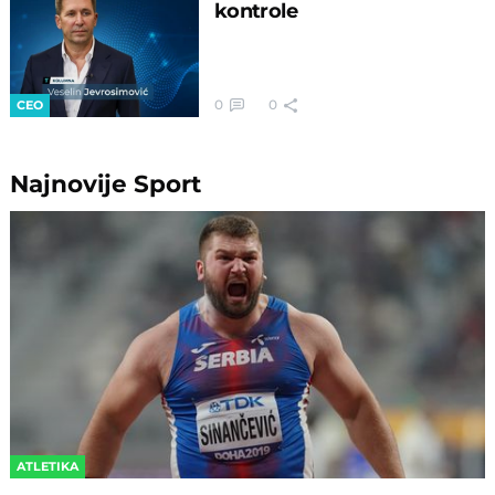
kontrole
0
0
CEO
Najnovije
Sport
ATLETIKA