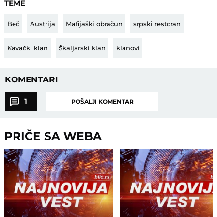
TEME
Beč
Austrija
Mafijaški obračun
srpski restoran
Kavački klan
Škaljarski klan
klanovi
KOMENTARI
1
POŠALJI KOMENTAR
PRIČE SA WEBA