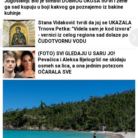
Jugoslaviji: Bio je simbol DOBROG UKUSA 50-ih i žene
ga sad kupuju u boji kakvog ga poznajemo iz bakine
kuhinje
Stana Vidaković tvrdi da joj se UKAZALA
Trnova Petka: "Videla sam je kod izvora"
- vernici iz celog regiona sad dolaze po
ČUDOTVORNU VODU
(FOTO) SVI GLEDAJU U SARU JO!
Pevačica i Aleksa Bjelogrlić ne skidaju
osmeh sa lica, a ona jednim potezom
OČARALA SVE