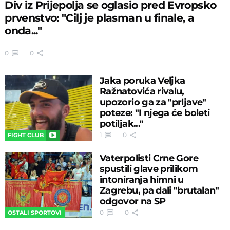
Div iz Prijepolja se oglasio pred Evropsko
prvenstvo: "Cilj je plasman u finale, a
onda..."
0
0
Jaka poruka Veljka
Ražnatovića rivalu,
upozorio ga za "prljave"
poteze: "I njega će boleti
potiljak..."
1
0
FIGHT CLUB
Vaterpolisti Crne Gore
spustili glave prilikom
intoniranja himni u
Zagrebu, pa dali "brutalan"
odgovor na SP
0
0
OSTALI SPORTOVI