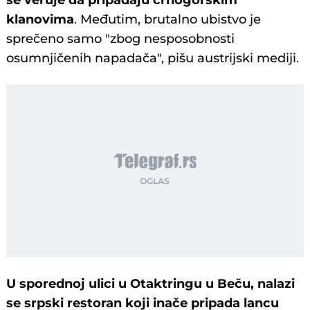
se veruje da pripadaju crnogorskim
klanovima
. Međutim, brutalno ubistvo je
sprečeno samo "zbog nesposobnosti
osumnjičenih napadača", pišu austrijski mediji.
U sporednoj ulici u Otaktringu u Beču, nalazi
se srpski restoran koji inače pripada lancu