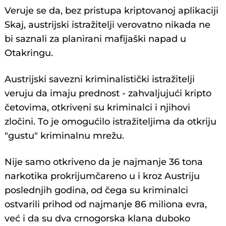
Veruje se da, bez pristupa kriptovanoj aplikaciji
Skaj, austrijski istražitelji verovatno nikada ne
bi saznali za planirani mafijaški napad u
Otakringu.
Austrijski savezni kriminalistički istražitelji
veruju da imaju prednost - zahvaljujući kripto
četovima, otkriveni su kriminalci i njihovi
zločini. To je omogućilo istražiteljima da otkriju
"gustu" kriminalnu mrežu.
Nije samo otkriveno da je najmanje 36 tona
narkotika prokrijumčareno u i kroz Austriju
poslednjih godina, od čega su kriminalci
ostvarili prihod od najmanje 86 miliona evra,
već i da su dva crnogorska klana duboko