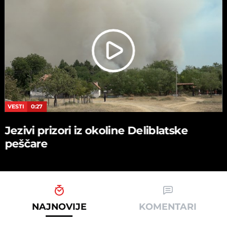
VESTI
0:27
Jezivi prizori iz okoline Deliblatske
peščare
NAJNOVIJE
KOMENTARI