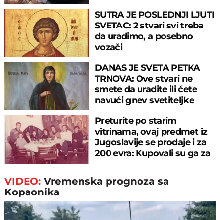
SUTRA JE POSLEDNJI LJUTI
SVETAC: 2 stvari svi treba
da uradimo, a posebno
vozači
DANAS JE SVETA PETKA
TRNOVA: Ove stvari ne
smete da uradite ili ćete
navući gnev svetiteljke
Preturite po starim
vitrinama, ovaj predmet iz
Jugoslavije se prodaje i za
200 evra: Kupovali su ga za
sitniš
VIDEO:
Vremenska prognoza sa
Kopaonika