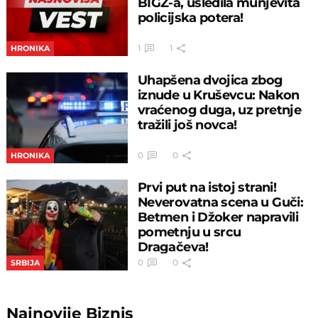
BIGZ-a, usledila munjevita
policijska potera!
1
1
HRONIKA
Uhapšena dvojica zbog
iznude u Kruševcu: Nakon
vraćenog duga, uz pretnje
tražili još novca!
0
0
HRONIKA
Prvi put na istoj strani!
Neverovatna scena u Guči:
Betmen i Džoker napravili
pometnju u srcu
Dragačeva!
0
0
SRBIJA
Najnovije
Biznis