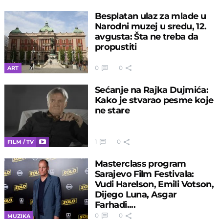
Besplatan ulaz za mlade u
Narodni muzej u sredu, 12.
avgusta: Šta ne treba da
propustiti
0
0
ART
Sećanje na Rajka Dujmića:
Kako je stvarao pesme koje
ne stare
1
0
FILM / TV
Masterclass program
Sarajevo Film Festivala:
Vudi Harelson, Emili Votson,
Dijego Luna, Asgar
Farhadi....
0
0
MUZIKA