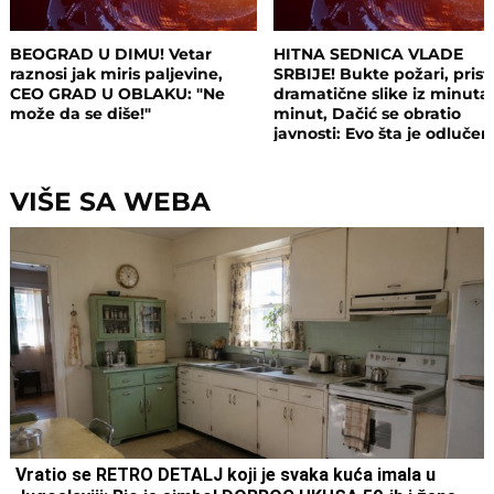
BEOGRAD U DIMU! Vetar
HITNA SEDNICA VLADE
raznosi jak miris paljevine,
SRBIJE! Bukte požari, prist
CEO GRAD U OBLAKU: "Ne
dramatične slike iz minuta
može da se diše!"
minut, Dačić se obratio
javnosti: Evo šta je odluče
VIŠE SA WEBA
Vratio se RETRO DETALJ koji je svaka kuća imala u