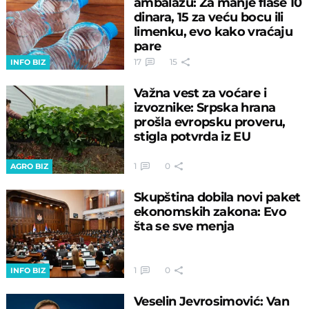
ambalažu: Za manje flaše 10
dinara, 15 za veću bocu ili
limenku, evo kako vraćaju
pare
17
15
INFO BIZ
Važna vest za voćare i
izvoznike: Srpska hrana
prošla evropsku proveru,
stigla potvrda iz EU
1
0
AGRO BIZ
Skupština dobila novi paket
ekonomskih zakona: Evo
šta se sve menja
1
0
INFO BIZ
Veselin Jevrosimović: Van