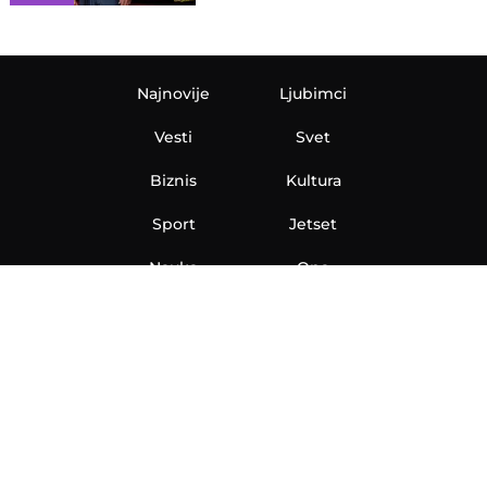
Najnovije
Ljubimci
Vesti
Svet
Biznis
Kultura
Sport
Jetset
Nauka
Ona
Aero
Zanimljivosti
eKlinika
Hi-Tech
Auto
Plantbased
Ubrzanje
Telegraf TV