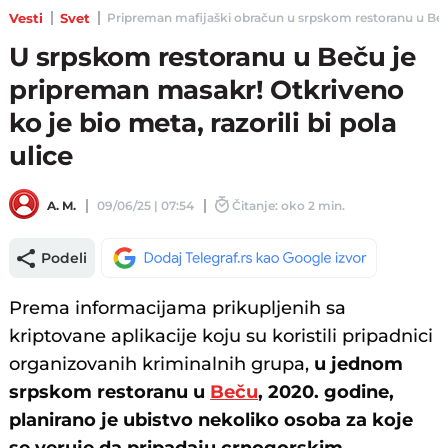
Vesti
Svet
Pripreman mafijaški obračun u srpskom restoranu u Beču -
U srpskom restoranu u Beču je
pripreman masakr! Otkriveno
ko je bio meta, razorili bi pola
ulice
A. M.
09/06/25 | 07:54
Čitanje: oko 2 min.
Podeli
Prema informacijama prikupljenih sa
kriptovane aplikacije koju su koristili pripadnici
organizovanih kriminalnih grupa,
u jednom
srpskom restoranu u
Beču
, 2020. godine,
planirano je ubistvo nekoliko osoba za koje