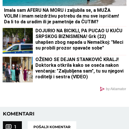
Imala sam AFERU NA MORU i zaljubila se, a MUŽA
VOLIM i imam neizdrživu potrebu da mu sve ispričam!
Da li to da uradim ili je pametnije da ĆUTIM?
DOJURIO NA BICIKLI, PA PUCAO U KUĆU
SRPSKOG BIZNISMENA! Grk (22)
uhapšen zbog napada u Nemačkoj: "Meci
su probili prozor spavaće sobe"
OŽENIO SE DEJAN STANKOVIĆ KRALJ!
Doktorka otkrila kako se oseća nakon
venčanja: "Zaljubljena sam", tu su njegovi
roditelji i sestra (VIDEO)
by Aklamator
KOMENTARI
1
POŠALJI KOMENTAR