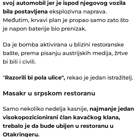
svoj automobil jer je ispod njegovog vozila
bila postavljena
eksplozivna naprava.
Međutim, krvavi plan je propao samo zato što
je napon baterije bio prenizak.
Da je bomba aktivirana u blizini restoranske
bašte, prema pisanju austrijskih medija, žrtve
bi bili i civili.
"
Razorili bi pola ulice",
rekao je jedan istražitelj.
Masakr u srpskom restoranu
Samo nekoliko nedelja kasnije,
najmanje jedan
visokopozicionirani član kavačkog klana,
trebalo je da bude ubijen u restoranu u
Otakringeru.