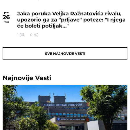
Jaka poruka Veljka Ražnatovića rivalu,
pre
26
upozorio ga za "prljave" poteze: "I njega
min
će boleti potiljak..."
1
0
SVE NAJNOVIJE VESTI
Najnovije
Vesti