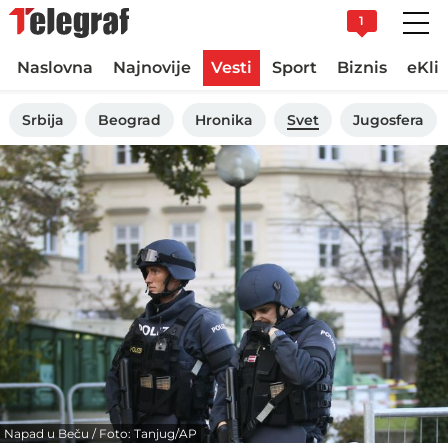
1
Naslovna
Najnovije
Vesti
Sport
Biznis
eKli
Srbija
Beograd
Hronika
Svet
Jugosfera
Napad u Beču / Foto: Tanjug/AP