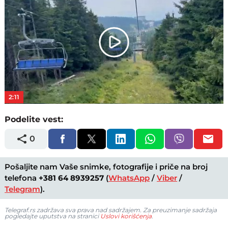
Play
Video
2:11
Podelite vest:
0
Pošaljite nam Vaše snimke, fotografije i priče na broj
telefona
+381 64 8939257
(
WhatsApp
/
Viber
/
Telegram
).
Telegraf.rs zadržava sva prava nad sadržajem. Za preuzimanje sadržaja
pogledajte uputstva na stranici
Uslovi korišćenja
.