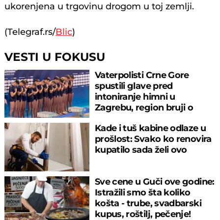
ukorenjena u trgovinu drogom u toj zemlji.
(Telegraf.rs/
Blic
)
VESTI U FOKUSU
Vaterpolisti Crne Gore
spustili glave pred
intoniranje himni u
Zagrebu, region bruji o
velikom propustu
Kade i tuš kabine odlaze u
prošlost: Svako ko renovira
kupatilo sada želi ovo
Sve cene u Guči ove godine:
Istražili smo šta koliko
košta - trube, svadbarski
kupus, roštilj, pečenje!