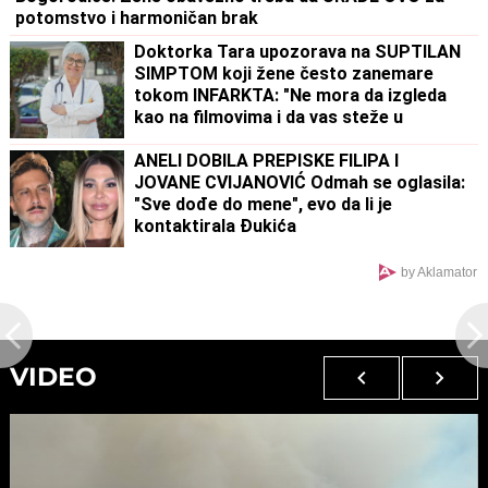
potomstvo i harmoničan brak
Doktorka Tara upozorava na SUPTILAN
SIMPTOM koji žene često zanemare
tokom INFARKTA: "Ne mora da izgleda
kao na filmovima i da vas steže u
grudima"
ANELI DOBILA PREPISKE FILIPA I
JOVANE CVIJANOVIĆ Odmah se oglasila:
"Sve dođe do mene", evo da li je
kontaktirala Đukića
by Aklamator
VIDEO