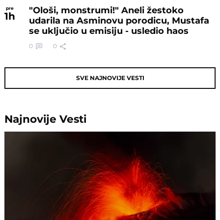
"Ološi, monstrumi!" Aneli žestoko
pre
1
h
udarila na Asminovu porodicu, Mustafa
se uključio u emisiju - usledio haos
0
0
SVE NAJNOVIJE VESTI
Najnovije
Vesti