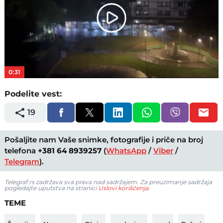
Play
Video
0:31
Podelite vest:
19
Pošaljite nam Vaše snimke, fotografije i priče na broj
telefona
+381 64 8939257
(
WhatsApp
/
Viber
/
Telegram
).
Telegraf.rs zadržava sva prava nad sadržajem. Za preuzimanje sadržaja
pogledajte uputstva na stranici
Uslovi korišćenja
.
TEME