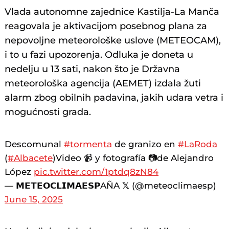
Vlada autonomne zajednice Kastilja-La Manča
reagovala je aktivacijom posebnog plana za
nepovoljne meteorološke uslove (METEOCAM),
i to u fazi upozorenja. Odluka je doneta u
nedelju u 13 sati, nakon što je Državna
meteorološka agencija (AEMET) izdala žuti
alarm zbog obilnih padavina, jakih udara vetra i
mogućnosti grada.
Descomunal
#tormenta
de granizo en
#LaRoda
(
#Albacete
)Video 📹 y fotografía 📷de Alejandro
López
pic.twitter.com/1ptdq8zN84
— 𝗠𝗘𝗧𝗘𝗢𝗖𝗟𝗜𝗠𝗔𝗘𝗦𝗣AÑA 𝕏 (@meteoclimaesp)
June 15, 2025