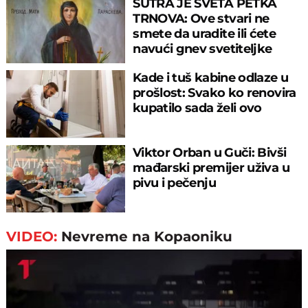
SUTRA JE SVETA PETKA
TRNOVA: Ove stvari ne
smete da uradite ili ćete
navući gnev svetiteljke
Kade i tuš kabine odlaze u
prošlost: Svako ko renovira
kupatilo sada želi ovo
Viktor Orban u Guči: Bivši
mađarski premijer uživa u
pivu i pečenju
VIDEO:
Nevreme na Kopaoniku