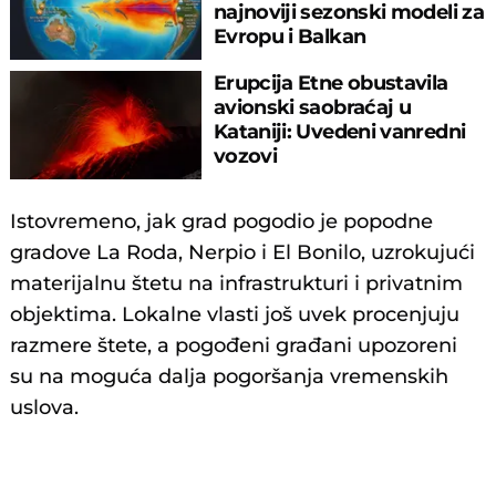
najnoviji sezonski modeli za
Evropu i Balkan
Erupcija Etne obustavila
avionski saobraćaj u
Kataniji: Uvedeni vanredni
vozovi
Istovremeno, jak grad pogodio je popodne
gradove La Roda, Nerpio i El Bonilo, uzrokujući
materijalnu štetu na infrastrukturi i privatnim
objektima. Lokalne vlasti još uvek procenjuju
razmere štete, a pogođeni građani upozoreni
su na moguća dalja pogoršanja vremenskih
uslova.