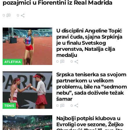
pozajmici u Fiorentini iz Real Madrida
0
0
U disciplini Angeline Topić
pravi čuda, sjajna Srpkinja
je u finalu Svetskog
prvenstva, Natalija cilja
medalju
0
0
ATLETIKA
Srpska teniserka sa svojom
partnerkom u velikom
problemu, bile na “sedmom
nebu”, sada doživele težak
šamar
0
0
TENIS
Najbolji potpisi klubova u
Evroligi ove sezone, Željko