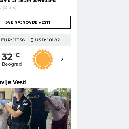
samo sa lakšim povredama
0
1
SVE NAJNOVIJE VESTI
EUR:
117.36
USD:
101.82
33
32
o
C
o
C
Beograd
Novi Sad
ovije
Vesti