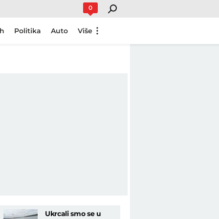
0
ch
Politika
Auto
Više
Ukrcali smo se u