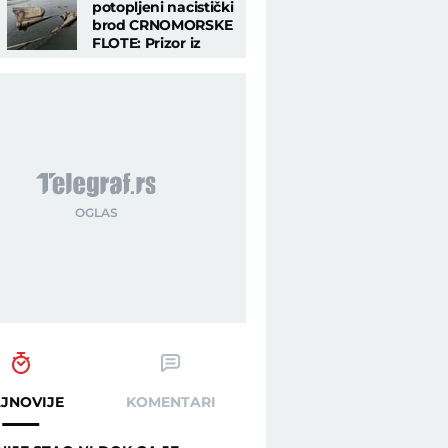
potopljeni nacistički
brod CRNOMORSKE
FLOTE: Prizor iz
o
UTROBE Dunava
ostavlja bez daha
JNOVIJE
KOMENTARI