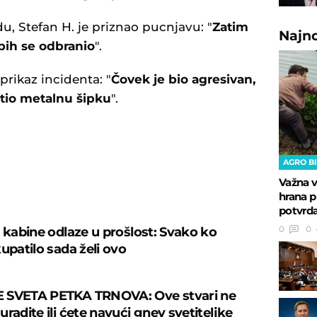
du, Stefan H. je priznao pucnjavu: "
Zatim
Najn
ih se odbranio
".
rikaz incidenta: "
Čovek je bio agresivan,
atio metalnu šipku
".
AGRO B
Važna v
U
hrana p
potvrda
0
0
š kabine odlaze u prošlost: Svako ko
upatilo sada želi ovo
 SVETA PETKA TRNOVA: Ove stvari ne
radite ili ćete navući gnev svetiteljke