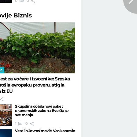
0
0
ovije
Biznis
IZ
est za voćare i izvoznike: Srpska
rošla evropsku proveru, stigla
 iz EU
Skupština dobila novi paket
ekonomskih zakona: Evo šta se
sve menja
1
0
Veselin Jevrosimović: Van kontrole