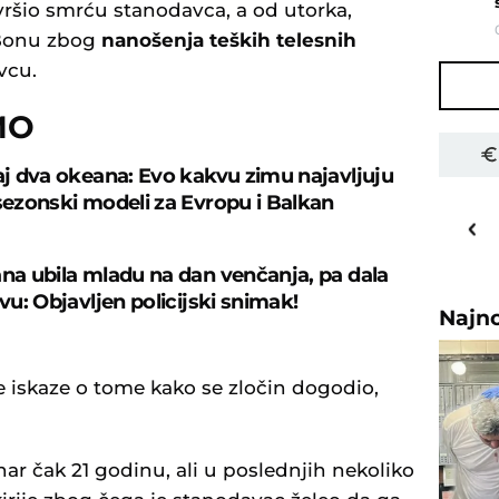
ršio smrću stanodavca, a od utorka,
 Bonu zbog
nanošenja teških telesnih
vcu.
MO
caj dva okeana: Evo kakvu zimu najavljuju
 sezonski modeli za Evropu i Balkan
31
o
C
Priština
ana ubila mladu na dan venčanja, pa dala
avu: Objavljen policijski snimak!
Najn
ite iskaze o tome kako se zločin dogodio,
ar čak 21 godinu, ali u poslednjih nekoliko