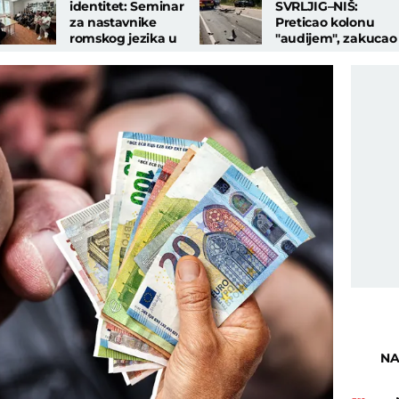
identitet: Seminar
SVRLJIG–NIŠ:
za nastavnike
Preticao kolonu
romskog jezika u
"audijem", zakucao
Nišu
se u kamion i proša
samo sa lakšim
povredama
NA