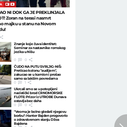
A
TAO NI DOK GA JE PREKLINJALA
T! Zoran na terasi nasmrt
ao majku u stanu na Novom
du!
Znanje koje čuva identitet:
Seminar za nastavnike romskog
jezika u Nišu
0
0
ČUDO NA PUTU SVRLJIG–NIŠ:
Preticao kolonu "audijem",
zakucao se u kamion i prošao
samo sa lakšim povredama
0
1
Ukrcali smo se u potopljeni
nacistički brod CRNOMORSKE
FLOTE: Prizor iz UTROBE Dunava
ostavlja bez daha
0
0
"Veoma je bolno gledati njegovu
borbu": Hanter Bajden progovorio
o zdravstvenom stanju Džoa
Bajdena