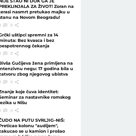
NIJE STAO NI DOK GA JE
PREKLINJALA ZA ŽIVOT! Zoran na
terasi nasmrt pretukao majku u
stanu na Novom Beogradu!
- Telegraf.rs
0
0
Grčki uštipci spremni za 14
minuta: Bez kvasca i bez
bespotrennog čekanja
0
0
Bivša Gučijeva žena primljena na
intenzivnu negu: 17 godina bila u
zatvoru zbog njegovog ubistva
0
0
Znanje koje čuva identitet:
Seminar za nastavnike romskog
jezika u Nišu
0
0
ČUDO NA PUTU SVRLJIG–NIŠ:
Preticao kolonu "audijem",
zakucao se u kamion i prošao