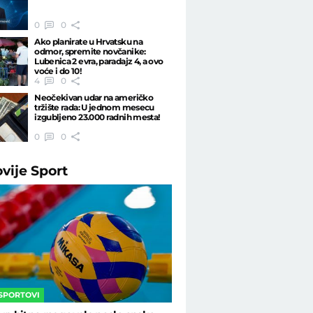
0
0
Ako planirate u Hrvatsku na
odmor, spremite novčanike:
Lubenica 2 evra, paradajz 4, a ovo
voće i do 10!
4
0
Neočekivan udar na američko
tržište rada: U jednom mesecu
izgubljeno 23.000 radnih mesta!
0
0
ovije
Sport
 SPORTOVI