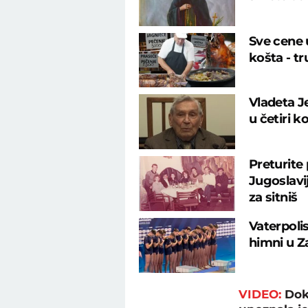
Sve cene u
košta - tr
Vladeta J
u četiri k
Preturite
Jugoslavij
za sitniš
Vaterpolis
himni u Z
VIDEO:
Dok