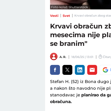
Foto-kolaž: Shutterstock
Vesti
Svet
Krvavi obračun zbog stan
Krvavi obračun zb
mesecima nije pla
se branim"
A. R.
18/06/25 | 13:01
Čitanj
Stefan H. (52) iz Bona dugo
a nakon što navodno nije pl
stanodavac je
planirao da g
obračuna.