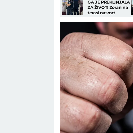
GA JE PREKLINJALA
ZA ŽIVOT! Zoran na
terasi nasmrt
pretukao majku u
stanu na Novom
Beogradu!