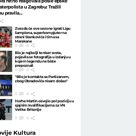
ra hitno reagovala posle epske
aterpolista u Zagrebu: Tražili
 pravila...
Zvezda će ove sezone igrati Ligu
šampiona, superkompjuter na
strani Stankovića i tima sa
Marakane
0
0
Bio je najbolji teniser sveta,
pojavila se fotografija u izdanju u
kojem legendu ne biste
prepoznali
0
0
"Bilo je kontakta sa Partizanom,
zbog Obradovića nisam došao"
0
0
Horhe Martin osvojio pol poziciju u
sjajnim kvalifikacijama za VN
Velike Britanije
0
0
ovije
Kultura