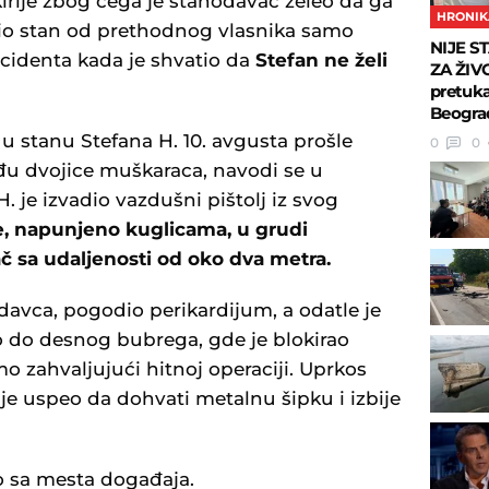
kirije zbog čega je stanodavac želeo da ga
HRONIK
upio stan od prethodnog vlasnika samo
NIJE S
cidenta kada je shvatio da
Stefan ne želi
ZA ŽIVO
pretuk
Beogra
u stanu Stefana H. 10. avgusta prošle
0
0
eđu dvojice muškaraca, navodi se u
. je izvadio vazdušni pištolj iz svog
je, napunjeno kuglicama, u grudi
č sa udaljenosti od oko dva metra.
davca, pogodio perikardijum, a odatle je
o do desnog bubrega, gde je blokirao
o zahvaljujući hitnoj operaciji. Uprkos
je uspeo da dohvati metalnu šipku i izbije
 sa mesta događaja.