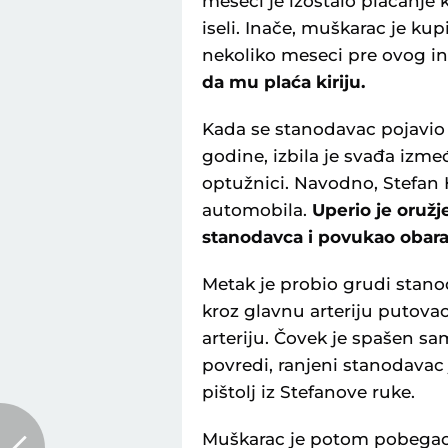
meseci je izostalo plaćanje 
iseli. Inače, muškarac je k
nekoliko meseci pre ovog in
da mu plaća kiriju.
Kada se stanodavac pojavio 
godine, izbila je svađa izm
optužnici. Navodno, Stefan H
automobila.
Uperio je oruž
stanodavca i povukao obara
Metak je probio grudi stano
kroz glavnu arteriju putova
arteriju. Čovek je spašen sam
povredi, ranjeni stanodavac 
pištolj iz Stefanove ruke.
Muškarac je potom pobegao