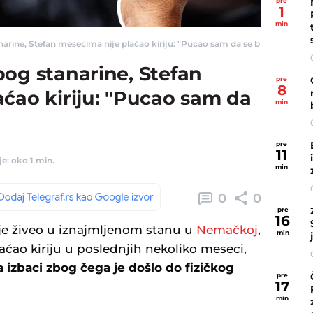
pre
1
min
arine, Stefan mesecima nije plaćao kiriju: "Pucao sam da se branim" - Vesti 
og stanarine, Stefan
pre
8
ćao kiriju: "Pucao sam da
min
pre
11
e: oko 1 min.
min
0
0
pre
16
 je živeo u iznajmljenom stanu u
Nemačkoj
,
min
aćao kiriju u poslednjih nekoliko meseci,
a izbaci zbog čega je došlo do fizičkog
pre
17
min