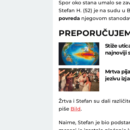
Spor oko stana umalo se zav
Stefan H. (52) je na sudu u
povreda
njegovom stanoda
PREPORUČUJE
Stiže uti
najnoviji
Mrtva pij
jezivu izj
Žrtva i Stefan su dali različ
piše
Bild
.
Naime, Stefan je bio podstan