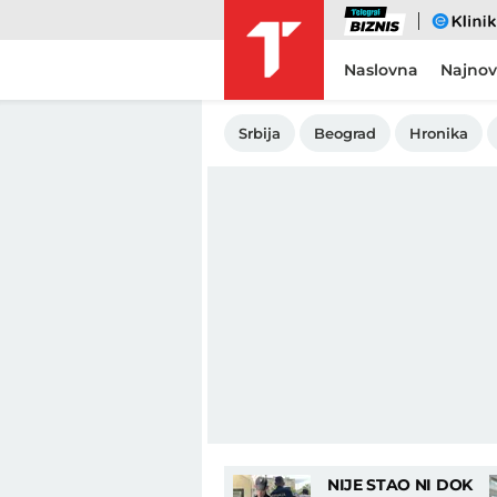
Biznis
eKlinika
Naslovna
Najnov
Srbija
Beograd
Hronika
NIJE STAO NI DOK