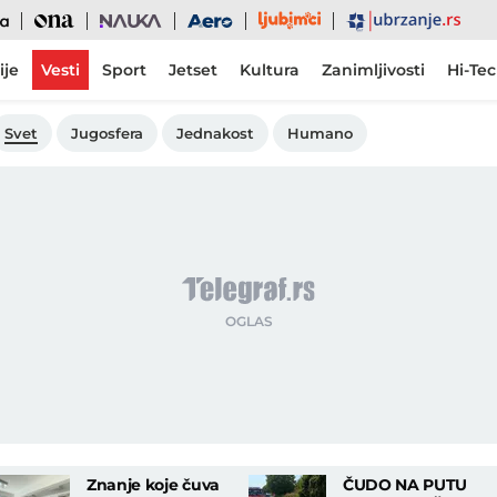
Ljubimci
Ona
Nauka
Aero
Ubrzanje
ije
Vesti
Sport
Jetset
Kultura
Zanimljivosti
Hi-Te
Svet
Jugosfera
Jednakost
Humano
Znanje koje čuva
ČUDO NA PUTU