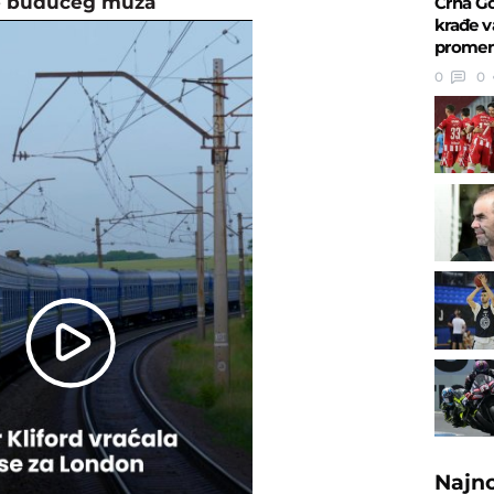
e budućeg muža
Crna Go
krađe v
promenu
0
0
Play
Video
Najn