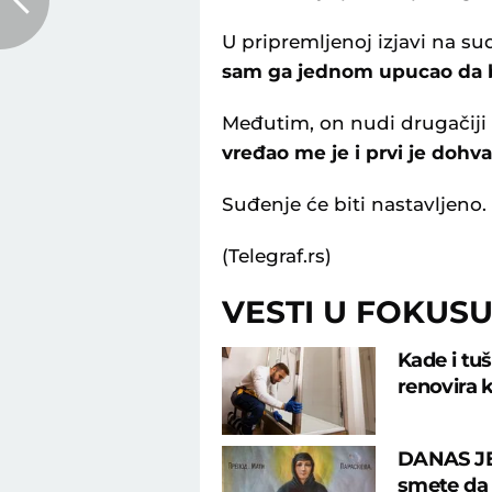
U pripremljenoj izjavi na su
sam ga jednom upucao da b
Međutim, on nudi drugačiji p
vređao me je i prvi je dohv
Suđenje će biti nastavljeno.
(Telegraf.rs)
VESTI U FOKUS
Kade i tu
renovira k
DANAS JE
smete da u