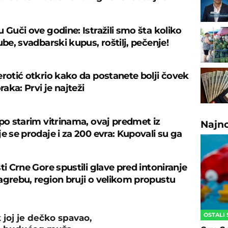
 Guči ove godine: Istražili smo šta koliko
ube, svadbarski kupus, roštilj, pečenje!
erotić otkrio kako da postanete bolji čovek
oraka: Prvi je najteži
 po starim vitrinama, ovaj predmet iz
Najn
e se prodaje i za 200 evra: Kupovali su ga
ti Crne Gore spustili glave pred intoniranje
agrebu, region bruji o velikom propustu
OSTALI
 joj je dečko spavao,