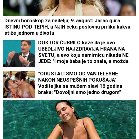
Dnevni horoskop za nedelju, 9. avgust: Jarac gura
ISTINU POD TEPIH, a NJIH čeka poslovna prilika kakva
stiže jednom u životu
DOKTOR ČUBRILO kaže da je ovo
UBEDLJIVO NAJZDRAVIJA HRANA NA
SVETU, a evo koju namirnicu nikada NE
JEDE: "I moja baba je to znala, a možda
vam zvuči suludo"
"ODUSTALI SMO OD VANTELESNE
NAKON NEUSPEŠNIH POKUŠAJA"
Voditeljka sa mužem slavi 16 godina
braka: "Dovoljni smo jedno drugom"