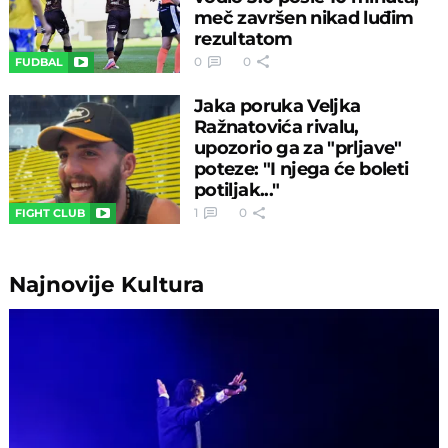
meč završen nikad luđim
rezultatom
0
0
FUDBAL
Jaka poruka Veljka
Ražnatovića rivalu,
upozorio ga za "prljave"
poteze: "I njega će boleti
potiljak..."
1
0
FIGHT CLUB
Najnovije
Kultura