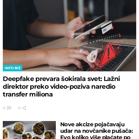
INFO BIZ
Deepfake prevara šokirala svet: Lažni
direktor preko video-poziva naredio
transfer miliona
0
0
Nove akcize pojačavaju
udar na novčanike pušača:
Evo koliko više plaćate po