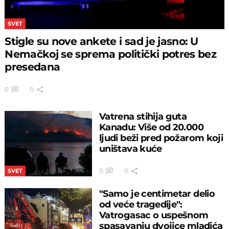
SVET
Stigle su nove ankete i sad je jasno: U
Nemačkoj se sprema politički potres bez
presedana
0
0
Vatrena stihija guta
Kanadu: Više od 20.000
ljudi beži pred požarom koji
uništava kuće
0
0
SVET
"Samo je centimetar delio
od veće tragedije":
Vatrogasac o uspešnom
spasavanju dvojice mladića