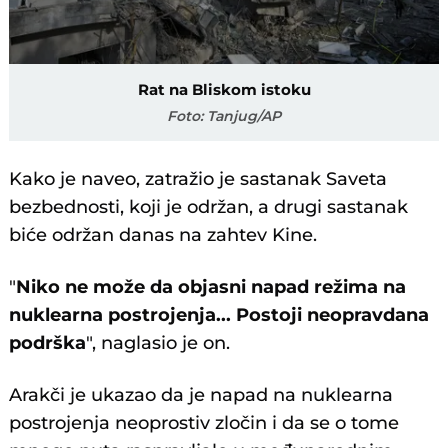
Rat na Bliskom istoku
Foto: Tanjug/AP
Kako je naveo, zatražio je sastanak Saveta
bezbednosti, koji je održan, a drugi sastanak
biće održan danas na zahtev Kine.
"
Niko ne može da objasni napad režima na
nuklearna postrojenja... Postoji neopravdana
podrška
", naglasio je on.
Arakči je ukazao da je napad na nuklearna
postrojenja neoprostiv zločin i da se o tome