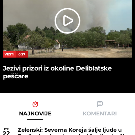
VESTI
0:27
Jezivi prizori iz okoline Deliblatske
peščare
NAJNOVIJE
KOMENTARI
Zelenski: Severna Koreja šalje ljude u
pre
22