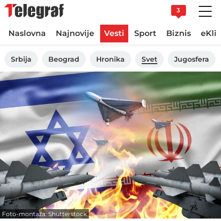
3
Naslovna
Najnovije
Vesti
Sport
Biznis
eKli
Srbija
Beograd
Hronika
Svet
Jugosfera
Foto-montaža: Shutterstock