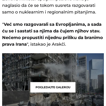
naglasio da će se tokom susreta razgovarati
samo o nuklearnim i regionalnim pitanjima.
"
Već smo razgovarali sa Evropljanima, a sada
ću se i sastati sa njima da čujem njihov stav.
Nećemo propustiti nijednu priliku da branimo
prava Irana
", istakao je Arakči.
POGLEDAJTE GALERIJU