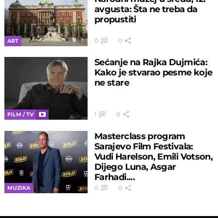
avgusta: Šta ne treba da
propustiti
0
0
ART
Sećanje na Rajka Dujmića:
Kako je stvarao pesme koje
ne stare
1
0
FILM / TV
Masterclass program
Sarajevo Film Festivala:
Vudi Harelson, Emili Votson,
Dijego Luna, Asgar
Farhadi....
0
0
MUZIKA