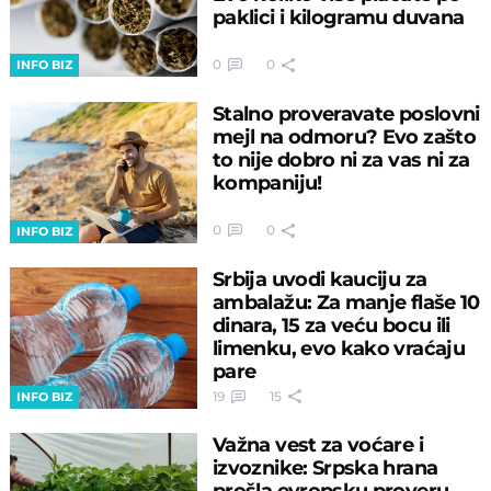
paklici i kilogramu duvana
0
0
INFO BIZ
Stalno proveravate poslovni
mejl na odmoru? Evo zašto
to nije dobro ni za vas ni za
kompaniju!
0
0
INFO BIZ
Srbija uvodi kauciju za
ambalažu: Za manje flaše 10
dinara, 15 za veću bocu ili
limenku, evo kako vraćaju
pare
19
15
INFO BIZ
Važna vest za voćare i
izvoznike: Srpska hrana
prošla evropsku proveru,