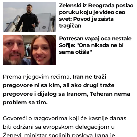
Zelenski iz Beograda poslao
poruku koju je video ceo
svet: Povod je zaista
tragičan
Potresan vapaj oca nestale
Sofije: "Ona nikada ne bi
sama otišla"
Prema njegovim rečima,
Iran ne traži
pregovore ni sa kim, ali ako drugi traže
pregovore i dijalog sa Iranom, Teheran nema
problem sa tim.
Govoreći o razgovorima koji će kasnije danas
biti održani sa evropskom delegacijom u
Ženevi, ministar spoljnih poslova Irana je