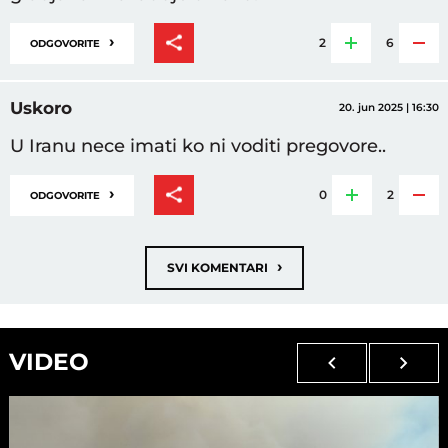
›
2
6
ODGOVORITE
Uskoro
20. jun 2025 | 16:30
U Iranu nece imati ko ni voditi pregovore..
›
0
2
ODGOVORITE
›
SVI KOMENTARI
VIDEO