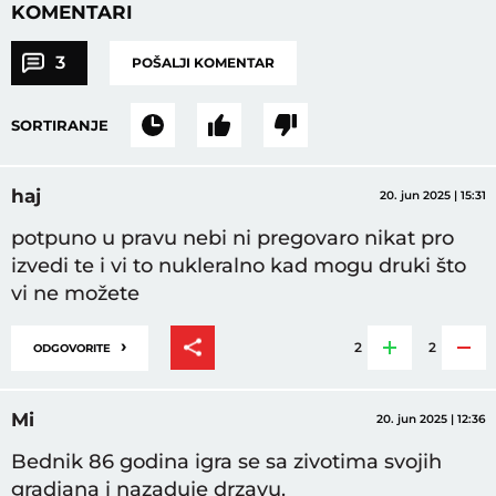
KOMENTARI
3
POŠALJI KOMENTAR
SORTIRANJE
haj
20. jun 2025 | 15:31
potpuno u pravu nebi ni pregovaro nikat pro
izvedi te i vi to nukleralno kad mogu druki što
vi ne možete
›
2
2
ODGOVORITE
Mi
20. jun 2025 | 12:36
Bednik 86 godina igra se sa zivotima svojih
gradjana i nazaduje drzavu.