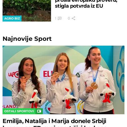
stigla potvrda iz EU
1
0
AGRO BIZ
Najnovije
Sport
OSTALI SPORTOVI
Emilija, Natalija i Marija donele Srbiji