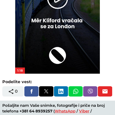
Play
Video
1:18
Podelite vest:
0
Pošaljite nam Vaše snimke, fotografije i priče na broj
telefona
+381 64 8939257
(
WhatsApp
/
Viber
/