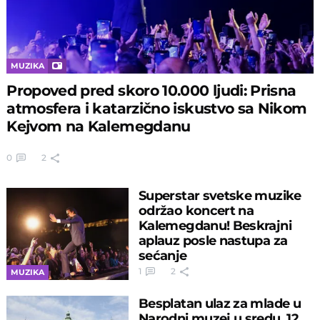
MUZIKA
Propoved pred skoro 10.000 ljudi: Prisna
atmosfera i katarzično iskustvo sa Nikom
Kejvom na Kalemegdanu
0
2
Superstar svetske muzike
održao koncert na
Kalemegdanu! Beskrajni
aplauz posle nastupa za
sećanje
1
2
MUZIKA
Besplatan ulaz za mlade u
Narodni muzej u sredu, 12.