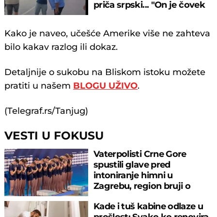
priča srpski... "On je čovek
legenda"
Kako je naveo, učešće Amerike više ne zahteva
bilo kakav razlog ili dokaz.
Detaljnije o sukobu na Bliskom istoku možete
pratiti u našem
BLOGU UŽIVO
.
(Telegraf.rs/Tanjug)
VESTI U FOKUSU
Vaterpolisti Crne Gore
spustili glave pred
intoniranje himni u
Zagrebu, region bruji o
velikom propustu
Kade i tuš kabine odlaze u
prošlost: Svako ko renovira