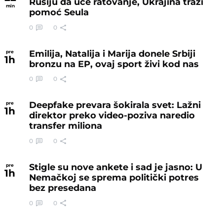
Rusiju da uče ratovanje, Ukrajina traži
min
pomoć Seula
0
0
Emilija, Natalija i Marija donele Srbiji
pre
1
h
bronzu na EP, ovaj sport živi kod nas
0
0
Deepfake prevara šokirala svet: Lažni
pre
1
h
direktor preko video-poziva naredio
transfer miliona
0
0
Stigle su nove ankete i sad je jasno: U
pre
1
h
Nemačkoj se sprema politički potres
bez presedana
0
0