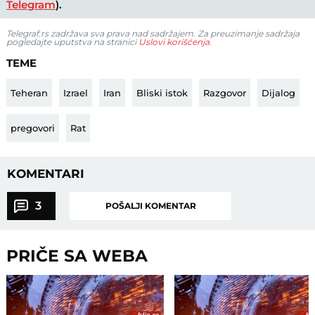
Telegram
).
Telegraf.rs zadržava sva prava nad sadržajem. Za preuzimanje sadržaja
pogledajte uputstva na stranici
Uslovi korišćenja
.
TEME
Teheran
Izrael
Iran
Bliski istok
Razgovor
Dijalog
pregovori
Rat
KOMENTARI
3
POŠALJI KOMENTAR
PRIČE SA WEBA