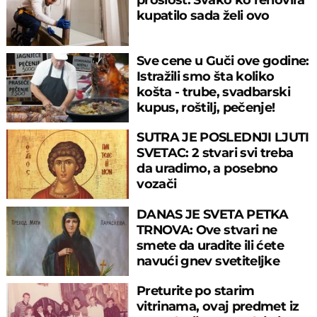
kupatilo sada želi ovo
Sve cene u Guči ove godine:
Istražili smo šta koliko
košta - trube, svadbarski
kupus, roštilj, pečenje!
SUTRA JE POSLEDNJI LJUTI
SVETAC: 2 stvari svi treba
da uradimo, a posebno
vozači
DANAS JE SVETA PETKA
TRNOVA: Ove stvari ne
smete da uradite ili ćete
navući gnev svetiteljke
Preturite po starim
vitrinama, ovaj predmet iz