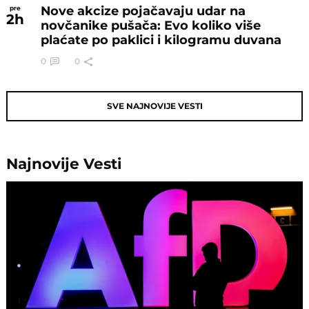
Nove akcize pojačavaju udar na
pre
2
h
novčanike pušača: Evo koliko više
plaćate po paklici i kilogramu duvana
0
0
SVE NAJNOVIJE VESTI
Najnovije
Vesti