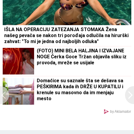
IŠLA NA OPERACIJU ZATEZANJA STOMAKA Žena
našeg pevača se nakon tri porođaja odlučila na hirurški
zahvat: "To mi je jedna od najboljih odluka"
(FOTO) MINI BELA HALJINA I IZVAJANE
NOGE Ćerka Goce Tržan objavila sliku iz
provoda, mreže se usijale
Domaćice su saznale šta se dešava sa
PEŠKIRIMA kada ih DRŽE U KUPATILU i
krenule su masovno da im menjaju
mesto
by Aklamator