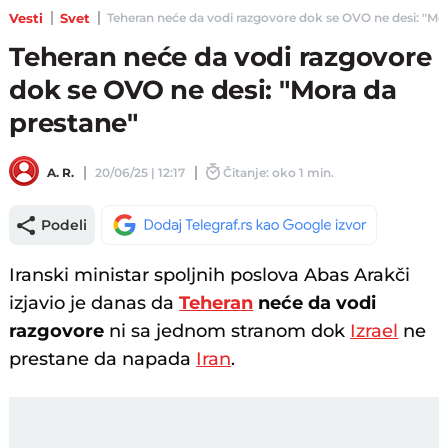
Vesti
Svet
Teheran neće da vodi razgovore dok se OVO ne desi: "Mora 
Teheran neće da vodi razgovore
dok se OVO ne desi: "Mora da
prestane"
A. R.
20/06/25 | 12:17
Čitanje: oko 1 min.
Podeli
Iranski ministar spoljnih poslova Abas Arakči
izjavio je danas da
Teheran
neće da vodi
razgovore
ni sa jednom stranom dok
Izrael
ne
prestane da napada
Iran
.