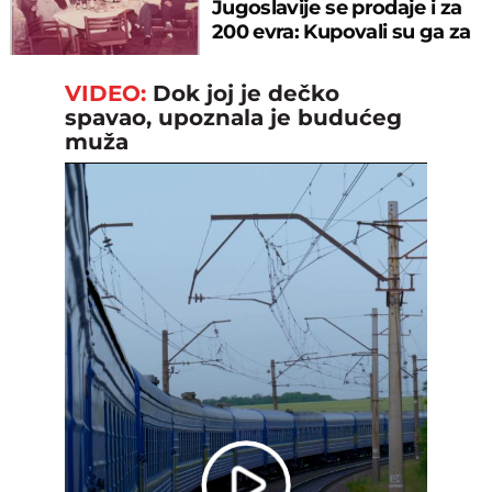
Jugoslavije se prodaje i za
200 evra: Kupovali su ga za
sitniš
VIDEO:
Dok joj je dečko
spavao, upoznala je budućeg
muža