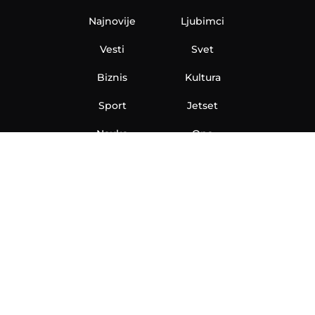
Najnovije
Ljubimci
Vesti
Svet
Biznis
Kultura
Sport
Jetset
Nauka
Ona
Aero
Zanimljivosti
eKlinika
Hi-Tech
Auto
Plantbased
Ubrzanje
Telegraf TV