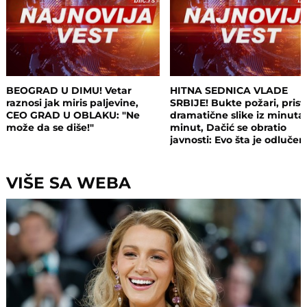
BEOGRAD U DIMU! Vetar
HITNA SEDNICA VLADE
raznosi jak miris paljevine,
SRBIJE! Bukte požari, prist
CEO GRAD U OBLAKU: "Ne
dramatične slike iz minuta
može da se diše!"
minut, Dačić se obratio
javnosti: Evo šta je odluče
VIŠE SA WEBA