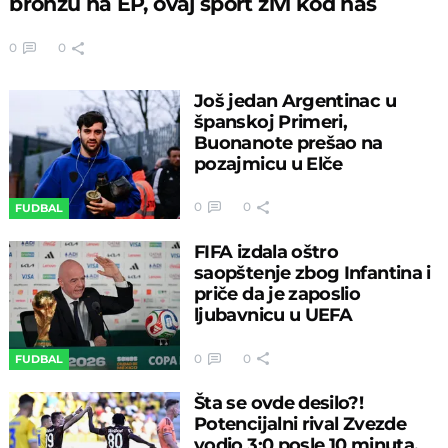
bronzu na EP, ovaj sport živi kod nas
0
0
Još jedan Argentinac u
španskoj Primeri,
Buonanote prešao na
pozajmicu u Elče
0
0
FUDBAL
FIFA izdala oštro
saopštenje zbog Infantina i
priče da je zaposlio
ljubavnicu u UEFA
0
0
FUDBAL
Šta se ovde desilo?!
Potencijalni rival Zvezde
vodio 3:0 posle 10 minuta,