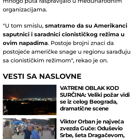
mnogo puta raspravljalo u međunarodnim
organizacijama.
"U tom smislu,
smatramo da su Amerikanci
saputnici i saradnici cionističkog režima u
ovim napadima
. Postoje brojni znaci da
postojeće američke snage u regionu sarađuju
sa cionističkim režimom", rekao je on.
VESTI SA NASLOVNE
VATRENI OBLAK KOD
SURČINA: Veliki požar vidi
se iz celog Beograda,
dramatične scene
uznemirile prestonicu
Viktor Orban je najveća
zvezda Guče: Oduševio
Srbe, šeta Dragačevom,