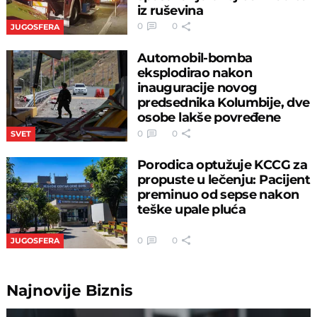
iz ruševina
0
0
JUGOSFERA
Automobil-bomba
eksplodirao nakon
inauguracije novog
predsednika Kolumbije, dve
osobe lakše povređene
0
0
SVET
Porodica optužuje KCCG za
propuste u lečenju: Pacijent
preminuo od sepse nakon
teške upale pluća
0
0
JUGOSFERA
Najnovije
Biznis