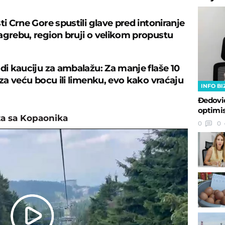
ti Crne Gore spustili glave pred intoniranje
agrebu, region bruji o velikom propustu
odi kauciju za ambalažu: Za manje flaše 10
 za veću bocu ili limenku, evo kako vraćaju
INFO BI
Đedovi
optimis
a sa Kopaonika
0
0