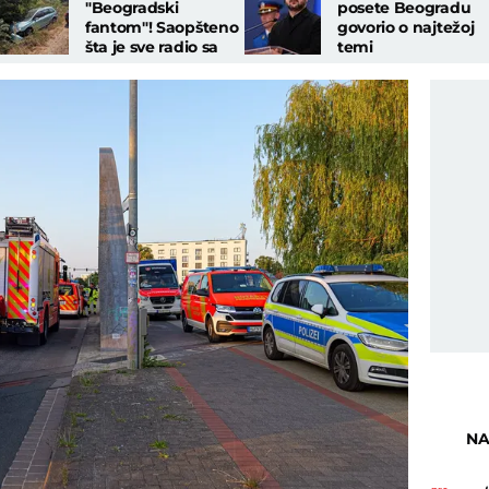
"Beogradski
posete Beogradu
fantom"! Saopšteno
govorio o najtežoj
šta je sve radio sa
temi
automobilima, ovo
je nečuveno
NA