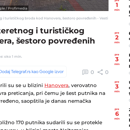
pre
1
le / Profimedia
min
 i turističkog broda kod Hanovera, šestoro povređenih - Vesti - Telegraf.rs
teretnog i turističkog
pre
2
ra, šestoro povređenih
min
pre
e: oko 1 min.
3
min
0
0
pre
rili su se u blizini
Hanovera
, verovatno
3
min
 preticanja, pri čemu je šest putnika na
vređeno, saopštila je danas nemačka
pre
6
min
ibližno 170 putnika sudarili su se protekle