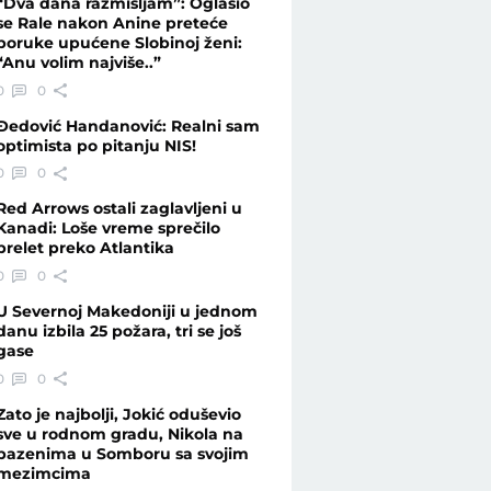
“Dva dana razmišljam”: Oglasio
se Rale nakon Anine preteće
poruke upućene Slobinoj ženi:
“Anu volim najviše..”
0
0
Đedović Handanović: Realni sam
optimista po pitanju NIS!
0
0
Red Arrows ostali zaglavljeni u
Kanadi: Loše vreme sprečilo
prelet preko Atlantika
0
0
U Severnoj Makedoniji u jednom
danu izbila 25 požara, tri se još
gase
0
0
Zato je najbolji, Jokić oduševio
sve u rodnom gradu, Nikola na
bazenima u Somboru sa svojim
mezimcima