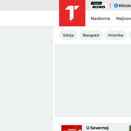
Biznis
eKlinika
Naslovna
Najnov
Srbija
Beograd
Hronika
U Severnoj