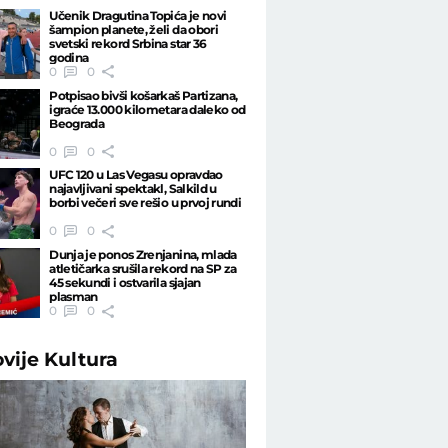
Učenik Dragutina Topića je novi
šampion planete, želi da obori
svetski rekord Srbina star 36
godina
0
0
Potpisao bivši košarkaš Partizana,
igraće 13.000 kilometara daleko od
Beograda
0
0
UFC 120 u Las Vegasu opravdao
najavljivani spektakl, Salkild u
borbi večeri sve rešio u prvoj rundi
0
0
Dunja je ponos Zrenjanina, mlada
atletičarka srušila rekord na SP za
45 sekundi i ostvarila sjajan
plasman
0
0
ovije
Kultura