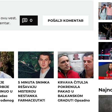
 ovu vest.
0
POŠALJI KOMENTAR
entar.
 JE
5 MINUTA SNIMKA
KRVAVA ČITULJA
RBIJE
REŠAVAJU
POKRENULA
Najn
GINUO U
MISTERIJU
PAKAO U
adao
NESTANKA
BALKANSKOM
rođenog
FARMACEUTA?!
GRADU?! Opsadno
jičeni
Milan popio kafu sa
stanje na ulicama,
RAN i
majkom, otišao na
MECI LETE NA SVE