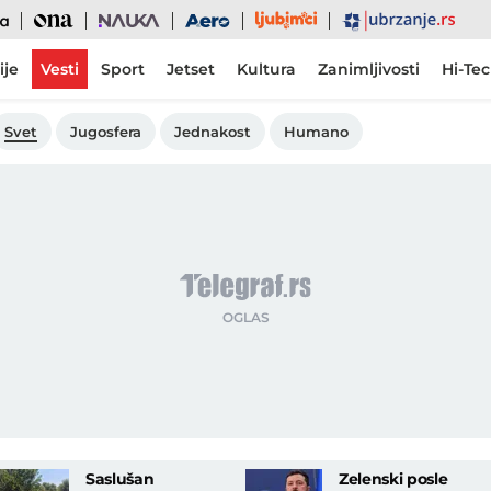
Ljubimci
Ona
Nauka
Aero
Ubrzanje
ije
Vesti
Sport
Jetset
Kultura
Zanimljivosti
Hi-Te
Svet
Jugosfera
Jednakost
Humano
Saslušan
Zelenski posle