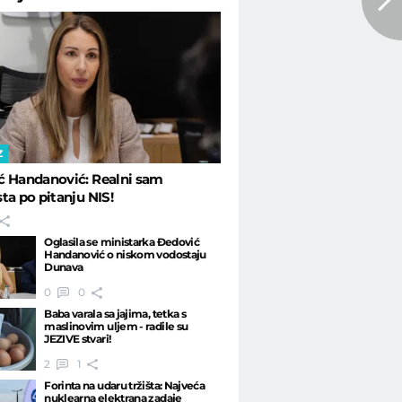
Z
ć Handanović: Realni sam
ta po pitanju NIS!
Oglasila se ministarka Đedović
Handanović o niskom vodostaju
Dunava
0
0
Baba varala sa jajima, tetka s
maslinovim uljem - radile su
JEZIVE stvari!
2
1
Forinta na udaru tržišta: Najveća
nuklearna elektrana zadaje