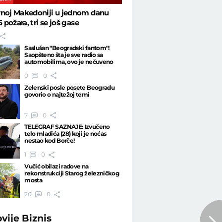
rnoj Makedoniji u jednom danu
5 požara, tri se još gase
Saslušan "Beogradski fantom"!
Saopšteno šta je sve radio sa
automobilima, ovo je nečuveno
0
0
Zelenski posle posete Beogradu
govorio o najtežoj temi
7
0
TELEGRAF SAZNAJE: Izvučeno
telo mladića (28) koji je noćas
nestao kod Borče!
1
0
Vučić obilazi radove na
rekonstrukciji Starog železničkog
mosta
20
0
ovije
Biznis