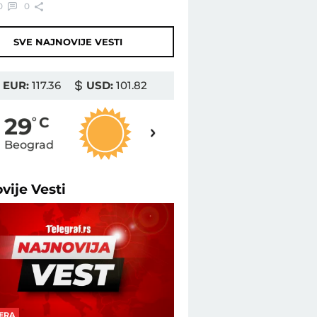
0
0
SVE NAJNOVIJE VESTI
EUR:
117.36
USD:
101.82
30
29
o
C
o
C
Beograd
Novi Sad
ovije
Vesti
ERA