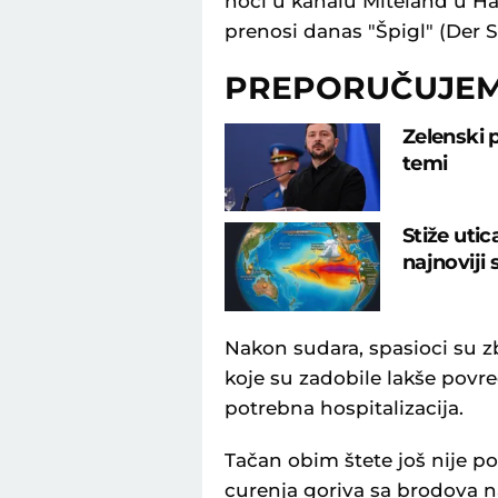
noći u kanalu Miteland u Ha
prenosi danas "Špigl" (Der S
PREPORUČUJE
Zelenski 
temi
Stiže uti
najnoviji
Nakon sudara, spasioci su z
koje su zadobile lakše povr
potrebna hospitalizacija.
Tačan obim štete još nije po
curenja goriva sa brodova 