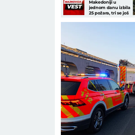
Makedoniji u
jednom danu izbila
25 požara, tri se još
gase