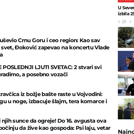
U Seve
izbila 2
0
0
U
ševio Crnu Goru i ceo region: Kao sav
svet, Đoković zapevao na koncertu Vlade
va
POSLEDNJI LJUTI SVETAC: 2 stvari svi
uradimo, a posebno vozači
avčica iz božje bašte raste u Vojvodini:
gu u noge, izbacuje šlajm, tera komarce i
 njih sunce da ogreje! Do 16. avgusta ova
počinju da žive kao gospoda: Psi laju, vetar
Najn