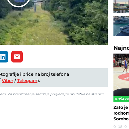
Play
Video
Najn
ografije i priče na broj telefona
/
Viber
/
Telegram
).
jem. Za preuzimanje sadržaja pogledajte uputstva na stranici
KOŠAR
Zato je
rodnom
Sombor
0
0