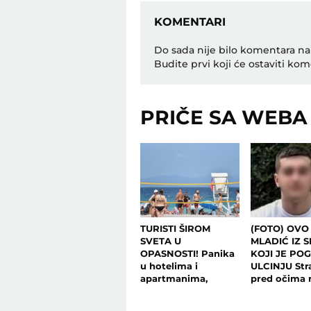
KOMENTARI
Do sada nije bilo komentara na
Budite prvi koji će ostaviti kom
PRIČE SA WEBA
TURISTI ŠIROM
(FOTO) OVO
SVETA U
MLADIĆ IZ S
OPASNOSTI! Panika
KOJI JE PO
u hotelima i
ULCINJU Str
apartmanima,
pred očima 
izdato hitno
brata: Osumn
globalno
vozio DROGI