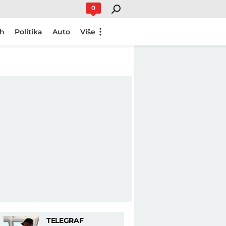
0
ch
Politika
Auto
Više
TELEGRAF