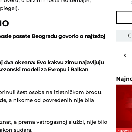
noveru, u blizini mosta Noltemajer,
piegel).
MO
posle posete Beogradu govorio o najtežoj
29
o
C
Priština
caj dva okeana: Evo kakvu zimu najavljuju
 sezonski modeli za Evropu i Balkan
Najn
brinuli šest osoba na izletničkom brodu,
ede, a nikome od povređenih nije bila
znat, a prema vatrogasnoj službi, nije bilo
nakon sudara.
JUGOSF