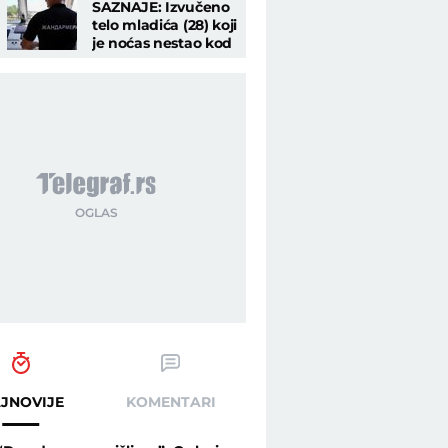
SAZNAJE: Izvučeno
telo mladića (28) koji
je noćas nestao kod
Borče!
JNOVIJE
KOMENTARI