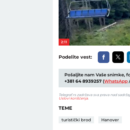
2:11
Podelite vest:
Pošaljite nam Vaše snimke, fot
+381 64 8939257
(
WhatsApp
Telegraf.rs zadržava sva prava nad sadrža
Uslovi korišćenja
.
TEME
turistički brod
Hanover