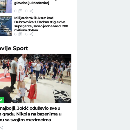
glavobolju Mađarskoj
0
0
Milijarderski luksuz kod
Dubrovnika: U Jadran stigle dve
superjahte, samo jedna vredi 200
miliona dolara
0
0
ovije
Sport
KA
 najbolji, Jokić oduševio sve u
 gradu, Nikola na bazenima u
u sa svojim mezimcima