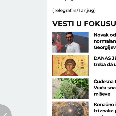
(Telegraf.rs/Tanjug)
VESTI U FOKUS
Novak odu
normalan 
Georgije
DANAS JE 
treba da 
Čudesna tr
Vraća sna
miševe
Konačno i
tri znaka 