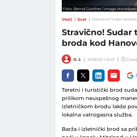
Foto: Bernd Günther / imago stock&peop
Vesti
Svet
Stravično! Sudar teretnog
Stravično! Sudar 
broda kod Hanove
D. J.
21/06/25 | 15:47
Čitanj
Teretni i turistički brod suda
prilikom neuspešnog manevra
izletničkom brodu lakše po
lokalna vatrogasna služba.
Barža i izletnički brod sa pr