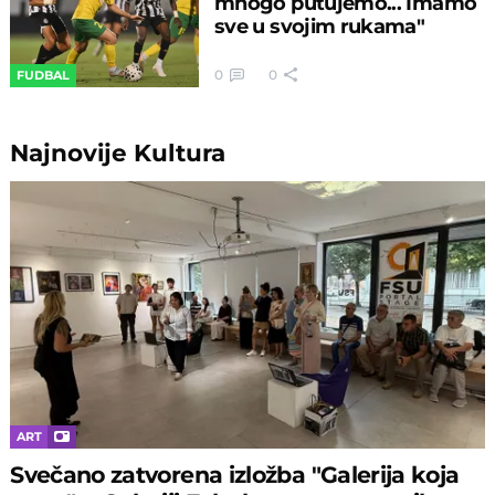
mnogo putujemo... Imamo
sve u svojim rukama"
0
0
FUDBAL
Najnovije
Kultura
ART
Svečano zatvorena izložba "Galerija koja