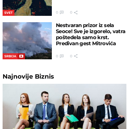
0
0
SVET
Nestvaran prizor iz sela
Seoce! Sve je izgorelo, vatra
poštedela samo krst.
Predivan gest Mitrovića
0
0
SRBIJA
Najnovije
Biznis