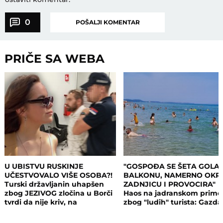
0
POŠALJI KOMENTAR
PRIČE SA WEBA
U UBISTVU RUSKINJE
"GOSPOĐA SE ŠETA GOLA
UČESTVOVALO VIŠE OSOBA?!
BALKONU, NAMERNO OKR
Turski državljanin uhapšen
ZADNJICU I PROVOCIRA"
zbog JEZIVOG zločina u Borči
Haos na jadranskom primo
tvrdi da nije kriv, na
zbog "ludih" turista: Gazda
saslušanju izneo ŠOK
isključio struju i promenio
DETALJE: Otkrio u kakvom su
brave, a potom su i UHAPŠ