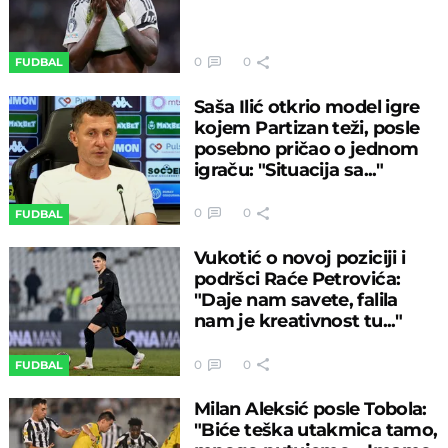
0
0
FUDBAL
Saša Ilić otkrio model igre
kojem Partizan teži, posle
posebno pričao o jednom
igraču: "Situacija sa..."
0
0
FUDBAL
Vukotić o novoj poziciji i
podršci Raće Petrovića:
"Daje nam savete, falila
nam je kreativnost tu..."
0
0
FUDBAL
Milan Aleksić posle Tobola:
"Biće teška utakmica tamo,