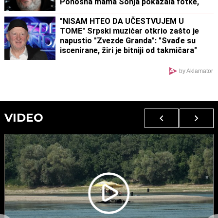
Ponosna mama Sonja pokazala fotke,
puno joj srce
"NISAM HTEO DA UČESTVUJEM U
TOME" Srpski muzičar otkrio zašto je
napustio "Zvezde Granda": "Svađe su
iscenirane, žiri je bitniji od takmičara"
by Aklamator
VIDEO