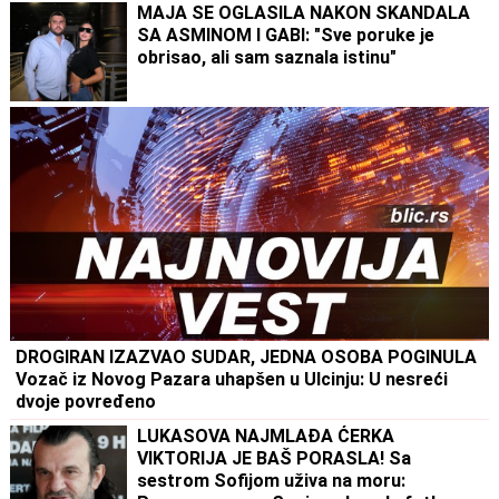
MAJA SE OGLASILA NAKON SKANDALA
SA ASMINOM I GABI: "Sve poruke je
obrisao, ali sam saznala istinu"
DROGIRAN IZAZVAO SUDAR, JEDNA OSOBA POGINULA
Vozač iz Novog Pazara uhapšen u Ulcinju: U nesreći
dvoje povređeno
LUKASOVA NAJMLAĐA ĆERKA
VIKTORIJA JE BAŠ PORASLA! Sa
sestrom Sofijom uživa na moru: