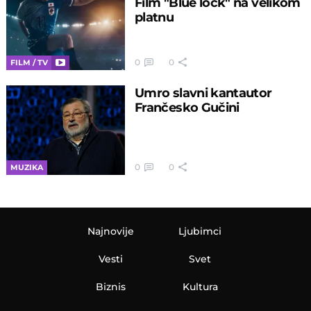
Film "Blue lock" na velikom
platnu
0
0
FILM / TV
Umro slavni kantautor
Frančesko Gučini
0
0
MUZIKA
Najnovije
Ljubimci
Vesti
Svet
Biznis
Kultura