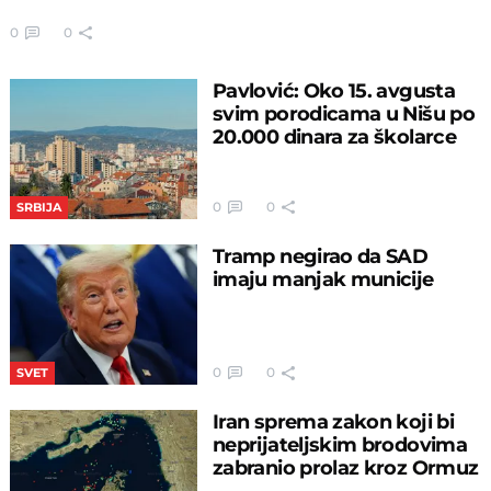
0
0
Pavlović: Oko 15. avgusta
svim porodicama u Nišu po
20.000 dinara za školarce
0
0
SRBIJA
Tramp negirao da SAD
imaju manjak municije
0
0
SVET
Iran sprema zakon koji bi
neprijateljskim brodovima
zabranio prolaz kroz Ormuz