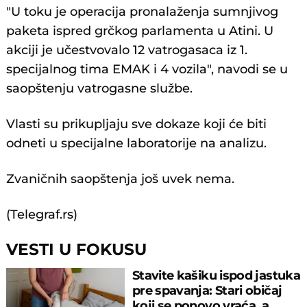
"U toku јe operaciјa pronalaženja sumnjivog
paketa ispred grčkog parlamenta u Atini. U
akciјi јe učestvovalo 12 vatrogasaca iz 1.
speciјalnog tima EMAK i 4 vozila", navodi se u
saopštenju vatrogasne službe.
Vlasti su prikupljaju sve dokaze koji će biti
odneti u specijalne laboratorije na analizu.
Zvaničnih saopštenja još uvek nema.
(Telegraf.rs)
VESTI U FOKUSU
Stavite kašiku ispod jastuka
pre spavanja: Stari običaj
koji se ponovo vraća, a