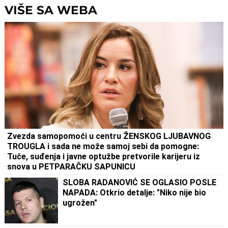
odnosu bili
VIŠE SA WEBA
Zvezda samopomoći u centru ŽENSKOG LJUBAVNOG
TROUGLA i sada ne može samoj sebi da pomogne:
Tuče, suđenja i javne optužbe pretvorile karijeru iz
snova u PETPARAČKU SAPUNICU
SLOBA RADANOVIĆ SE OGLASIO POSLE
NAPADA: Otkrio detalje: "Niko nije bio
ugrožen"