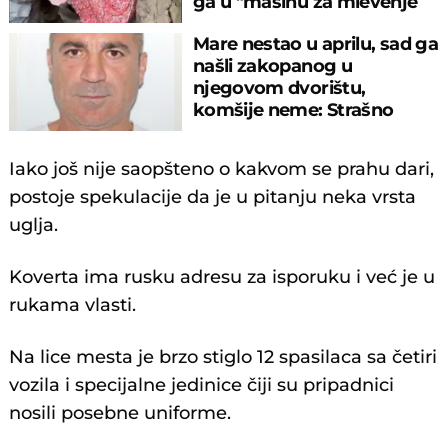
ga u "mašinu za mlevenje
mesa"
Mare nestao u aprilu, sad ga
našli zakopanog u
njegovom dvorištu,
komšije neme: Strašno
otkriće u Botošanima
Iako još nije saopšteno o kakvom se prahu dari,
postoje spekulacije da je u pitanju neka vrsta
uglja.
Koverta ima rusku adresu za isporuku i već јe u
rukama vlasti.
Na lice mesta јe brzo stiglo 12 spasilaca sa četiri
vozila i specijalne jedinice čiji su pripadnici
nosili posebne uniforme.