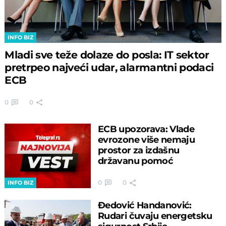
INFO BIZ
Mladi sve teže dolaze do posla: IT sektor
pretrpeo najveći udar, alarmantni podaci
ECB
0
0
ECB upozorava: Vlade
evrozone više nemaju
prostor za izdašnu
državanu pomoć
0
0
INFO BIZ
Đedović Handanović:
Rudari čuvaju energetsku