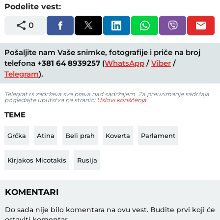
Podelite vest:
0
Pošaljite nam Vaše snimke, fotografije i priče na broj
telefona
+381 64 8939257
(
WhatsApp
/
Viber
/
Telegram
).
Telegraf.rs zadržava sva prava nad sadržajem. Za preuzimanje sadržaja
pogledajte uputstva na stranici
Uslovi korišćenja
.
TEME
Grčka
Atina
Beli prah
Koverta
Parlament
Kirjakos Micotakis
Rusija
KOMENTARI
Do sada nije bilo komentara na ovu vest.
Budite prvi koji će
ostaviti komentar.