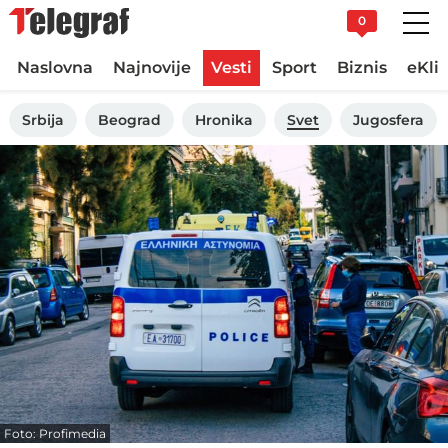
0
Naslovna
Najnovije
Vesti
Sport
Biznis
eKli
Srbija
Beograd
Hronika
Svet
Jugosfera
Foto: Profimedia