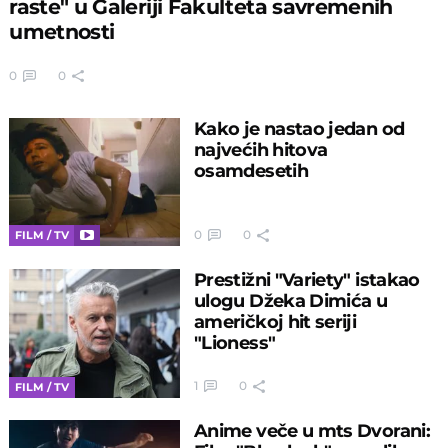
raste" u Galeriji Fakulteta savremenih
umetnosti
0
0
Kako je nastao jedan od
najvećih hitova
osamdesetih
0
0
FILM / TV
Prestižni "Variety" istakao
ulogu Džeka Dimića u
američkoj hit seriji
"Lioness"
1
0
FILM / TV
Anime veče u mts Dvorani: