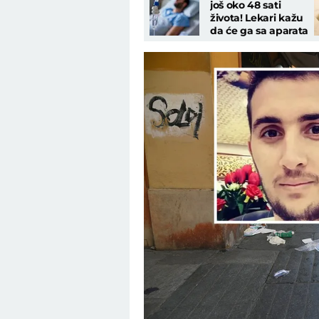
još oko 48 sati
života! Lekari kažu
da će ga sa aparata
isključiti bez dozvole
porodice