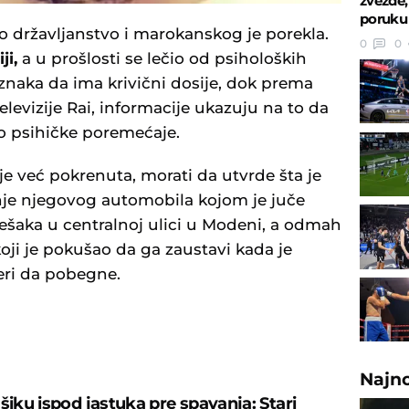
zvezde,
poruku 
ko državljanstvo i marokanskog je porekla.
0
0
ji,
a u prošlosti se lečio od psiholoških
naka da ima krivični dosije, dok prema
elevizije Rai, informacije ukazuju na to da
o psihičke poremećaje.
 je već pokrenuta, morati da utvrde šta je
nje njegovog automobila kojom je juče
aka u centralnoj ulici u Modeni, a odmah
oji je pokušao da ga zaustavi kada je
eri da pobegne.
U
Najn
šiku ispod jastuka pre spavanja: Stari