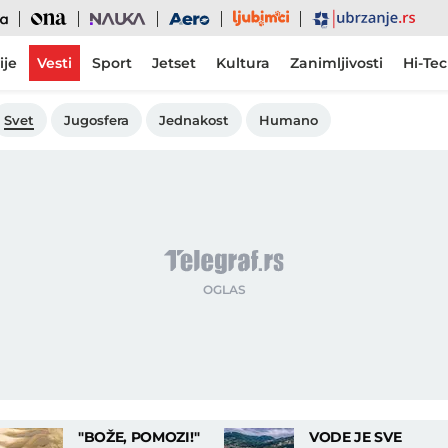
Ljubimci
Ona
Nauka
Aero
Ubrzanje
ije
Vesti
Sport
Jetset
Kultura
Zanimljivosti
Hi-Te
Svet
Jugosfera
Jednakost
Humano
"BOŽE, POMOZI!"
VODE JE SVE