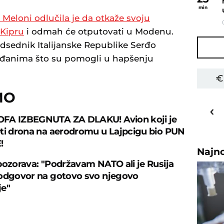
min
Meloni odlučila je da otkaže svoju
 Kipru
i odmah će otputovati u Modenu.
edsednik Italijanske Republike Serđo
građanima što su pomogli u hapšenju
MO
27
o
C
FA IZBEGNUTA ZA DLAKU! Avion koji je
Priština
ti drona na aerodromu u Lajpcigu bio PUN
!
Najn
pozorava: "Podržavam NATO ali je Rusija
odgovor na gotovo svo njegovo
je"