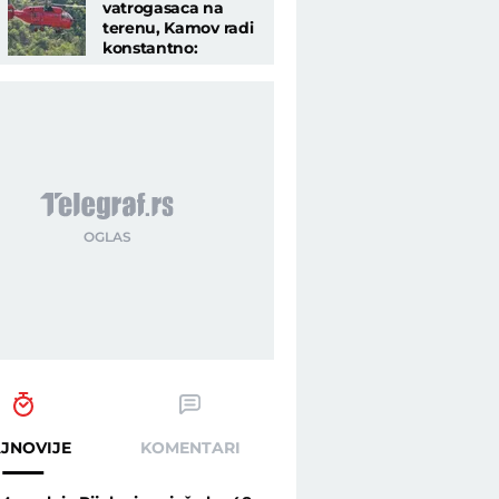
vatrogasaca na
terenu, Kamov radi
konstantno:
Dramatične slike iz
doline Ibra, vatra
progutala sve
JNOVIJE
KOMENTARI