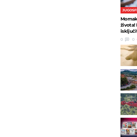
JUGOSF
Momak i
života!
isključ
0
0