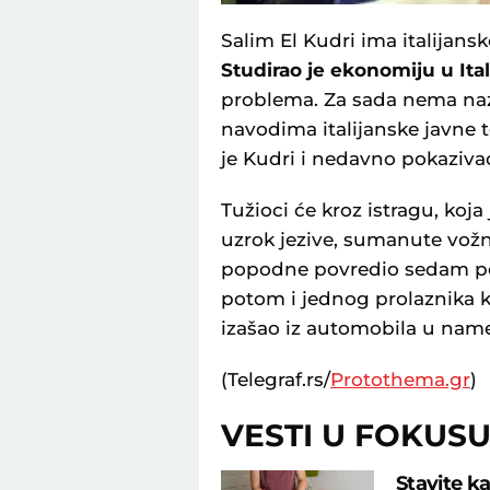
Salim El Kudri ima italijans
Studirao je ekonomiju u Itali
problema. Za sada nema naz
navodima italijanske javne t
je Kudri i nedavno pokaziva
Tužioci će kroz istragu, koja
uzrok jezive, sumanute vož
popodne povredio sedam peš
potom i jednog prolaznika k
izašao iz automobila u nam
(Telegraf.rs/
Protothema.gr
)
VESTI U FOKUS
Stavite ka