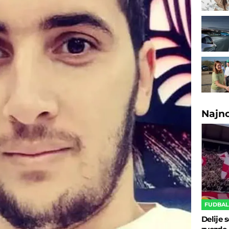
Najn
FUDBA
Delije 