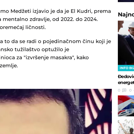
 Medžeti izjavio je da je El Kudri, prema
Najn
 mentalno zdravlje, od 2022. do 2024.
oremećaj ličnosti.
a to da se radi o pojedinačnom činu koji je
ansko tužilaštvo optužilo je
nioca za "izvršenje masakra", kako
zemlje.
INFO BI
Đedovi
energet
0
0