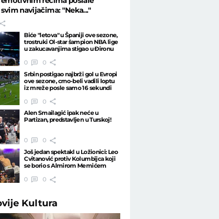
 emotivnim rečima poslale
svim navijačima: "Neka..."
Biće "letova" u Španiji ove sezone,
trostruki Ol-star šampion NBA lige
u zakucavanjima stigao u Đironu
0
0
Srbin postigao najbrži gol u Evropi
ove sezone, crno-beli vadili loptu
iz mreže posle samo 16 sekundi
0
0
Alen Smailagić ipak neće u
Partizan, predstavljen u Turskoj!
0
0
Još jedan spektakl u Ložionici: Leo
Cvitanović protiv Kolumbijca koji
se borio s Almirom Memićem
0
0
ovije
Kultura