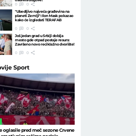
0
0
"Ubedljivo najveća građevina na
planeti Zemlji": Ilon Mask pokazao
kako će izgledati TERAFAB
0
0
Još jedan grad u Srbiji dobija
mesto gde otpad postaje resurs:
Završeno novo reciklažno dvorište!
0
0
ovije
Sport
L
se oglasile pred meč sezone Crvene