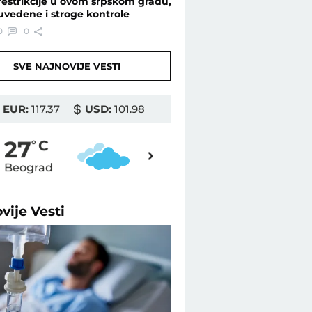
restrikcije u ovom srpskom gradu,
uvedene i stroge kontrole
0
0
SVE NAJNOVIJE VESTI
EUR:
117.37
USD:
101.98
31
27
o
C
o
C
Beograd
Novi Sad
ovije
Vesti