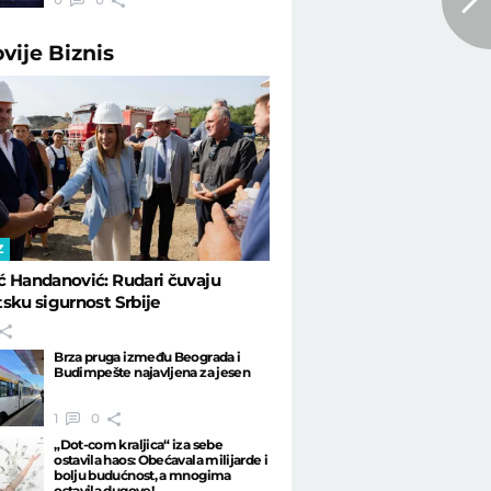
ovije
Biznis
Z
ć Handanović: Rudari čuvaju
sku sigurnost Srbije
Brza pruga između Beograda i
Budimpešte najavljena za jesen
1
0
„Dot-com kraljica“ iza sebe
ostavila haos: Obećavala milijarde i
bolju budućnost, a mnogima
ostavila dugove!