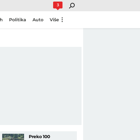
3
ch
Politika
Auto
Više
Preko 100