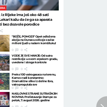
ERA
z Rijeke ima još oko 48 sati
 Lekari kažu da će ga sa aparata
iti bez dozvole porodice
"BOŽE, POMOZI!" Opet odložena
akcija na Dunavu od koje zavise
milioni ljudi u našem komšiluku!
0
0
VODE JE SVE MANJE: Od sutra
restrikcije u ovom srpskom gradu,
uvedene i stroge kontrole
0
0
Preko 100 vatrogasaca na terenu,
Kamov radi konstantno:
Dramatične slike iz doline Ibra,
vatra progutala sve
0
0
NASLOVNE STRANE SUTRAŠNJIH
NOVINA: Prelistavanje štampe za
petak, 7. avgust 2026. godine
0
0