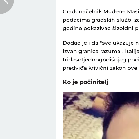
Gradonačelnik Modene Masimo
podacima gradskih službi za
godine pokazivao šizoidni p
Dodao je i da "sve ukazuje n
izvan granica razuma". Italij
tridesetjednogodišnjeg poči
predviđa krivični zakon ove 
Ko je počinitelj