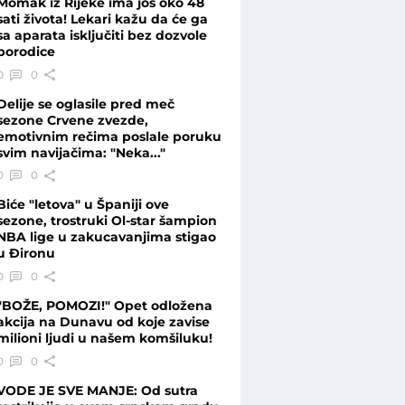
Momak iz Rijeke ima još oko 48
sati života! Lekari kažu da će ga
sa aparata isključiti bez dozvole
porodice
kom stanju - Vesti - Telegraf.rs
0
0
Delije se oglasile pred meč
sezone Crvene zvezde,
emotivnim rečima poslale poruku
svim navijačima: "Neka..."
0
0
Biće "letova" u Španiji ove
sezone, trostruki Ol-star šampion
NBA lige u zakucavanjima stigao
u Đironu
0
0
"BOŽE, POMOZI!" Opet odložena
akcija na Dunavu od koje zavise
milioni ljudi u našem komšiluku!
0
0
VODE JE SVE MANJE: Od sutra