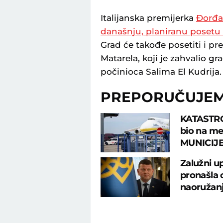
Italijanska premijerka
Đorđa 
današnju, planiranu posetu
Grad će takođe posetiti i pr
Matarela, koji je zahvalio 
počinioca Salima El Kudrija.
PREPORUČUJE
KATASTRO
bio na me
MUNICIJE
Zalužni u
pronašla 
naoružan