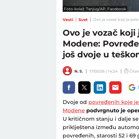
Foto-kolaž: Tanjug/AP, Facebook
Vesti
Svet
Ovo je vozač koji je pok
Ovo je vozač koji
Modene: Povređe
još dvoje u teško
N. S.
17/05/26 | 14:24
Čitan
Dvoje od
povređenih koje je
Modene
podvrgnuto je opera
U kritičnom stanju i dalje se
priklještena između automob
povređenih, starosti 52 i 69