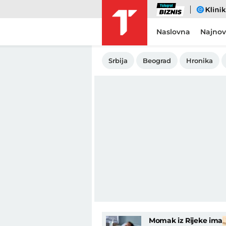
Biznis
eKlinika
Naslovna
Najnov
Srbija
Beograd
Hronika
Momak iz Rijeke ima