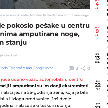
pre
4
min
osio pešake u centru Modene: Povređenima amputirane noge, još dvoje u teš
 je pokosio pešake u centru
pre
9
nima amputirane noge,
min
m stanju
pre
je: oko 1 min.
13
min
3
0
 juče udario vozač automobila u centru
pre
22
ciji i amputirani su im donji ekstremiteti
.
min
 nalazi jedna 55-godišnja žena, koja je bila
ila i izloga prodavnice. Još dvoje
pre
 godina, nalaze se u teškom stanju.
23