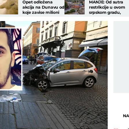
Opet odložena
MANJE: Od sutra
akcija na Dunavu od
restrikcije u ovom
koje zavise milioni
srpskom gradu,
ljudi u našem
uvedene i stroge
komšiluku!
kontrole
NA