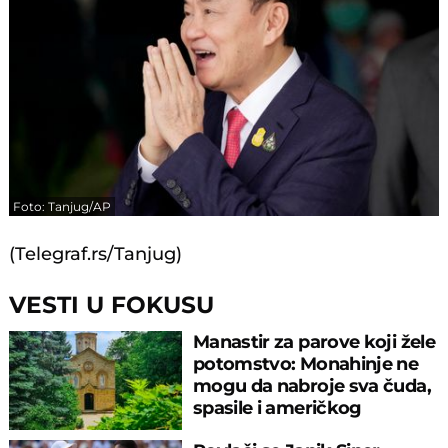
Foto: Tanjug/AP
(Telegraf.rs/Tanjug)
VESTI U FOKUSU
Manastir za parove koji žele
potomstvo: Monahinje ne
mogu da nabroje sva čuda,
spasile i američkog
ambasadora