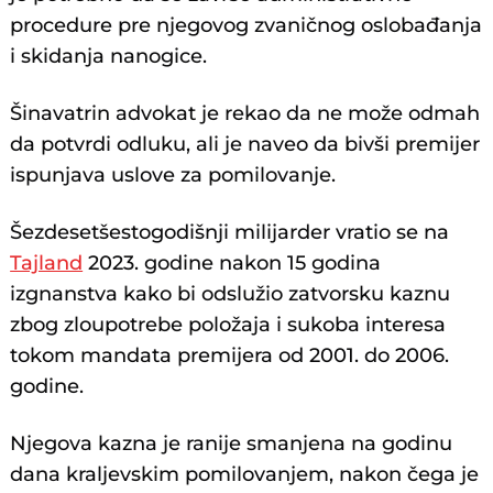
procedure pre njegovog zvaničnog oslobađanja
i skidanja nanogice.
Šinavatrin advokat je rekao da ne može odmah
da potvrdi odluku, ali je naveo da bivši premijer
ispunjava uslove za pomilovanje.
Šezdesetšestogodišnji milijarder vratio se na
Tajland
2023. godine nakon 15 godina
izgnanstva kako bi odslužio zatvorsku kaznu
zbog zloupotrebe položaja i sukoba interesa
tokom mandata premijera od 2001. do 2006.
godine.
Njegova kazna je ranije smanjena na godinu
dana kraljevskim pomilovanjem, nakon čega je