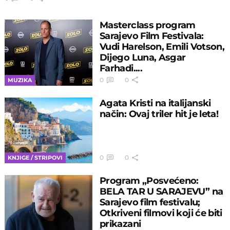
Masterclass program
Sarajevo Film Festivala:
Vudi Harelson, Emili Votson,
Dijego Luna, Asgar
Farhadi....
0
0
MUZIKA
Agata Kristi na italijanski
način: Ovaj triler hit je leta!
0
0
KNJIGE / STRIPOVI
Program „Posvećeno:
BELA TAR U SARAJEVU” na
Sarajevo film festivalu;
Otkriveni filmovi koji će biti
prikazani