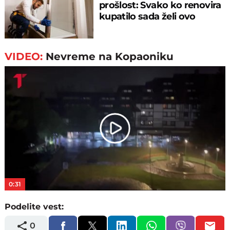
prošlost: Svako ko renovira
kupatilo sada želi ovo
VIDEO:
Nevreme na Kopaoniku
Play
Video
0:31
Podelite vest:
0