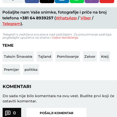
Pošaljite nam Vaše snimke, fotografije i priče na broj
telefona
+381 64 8939257
(
WhatsApp
/
Viber
/
Telegram
).
Telegraf.rs zadržava sva prava nad sadržajem. Za preuzimanje sadržaja
pogledajte uputstva na stranici
Uslovi korišćenja
.
TEME
Taksin Šinavatra
Tajland
Pomilovanje
Zatvor
Kralj
Premijer
politika
KOMENTARI
Do sada nije bilo komentara na ovu vest.
Budite prvi koji će
ostaviti komentar.
0
POŠALJI KOMENTAR