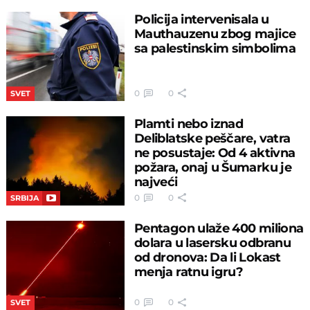
Policija intervenisala u
Mauthauzenu zbog majice
sa palestinskim simbolima
0
0
SVET
Plamti nebo iznad
Deliblatske peščare, vatra
ne posustaje: Od 4 aktivna
požara, onaj u Šumarku je
najveći
0
0
SRBIJA
Pentagon ulaže 400 miliona
dolara u lasersku odbranu
od dronova: Da li Lokast
menja ratnu igru?
0
0
SVET