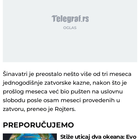
Šinavatri je preostalo nešto više od tri meseca
jednogodišnje zatvorske kazne, nakon što je
prošlog meseca već bio pušten na uslovnu
slobodu posle osam meseci provedenih u
zatvoru, preneo je Rojters.
PREPORUČUJEMO
Stiže uticaj dva okeana: Evo