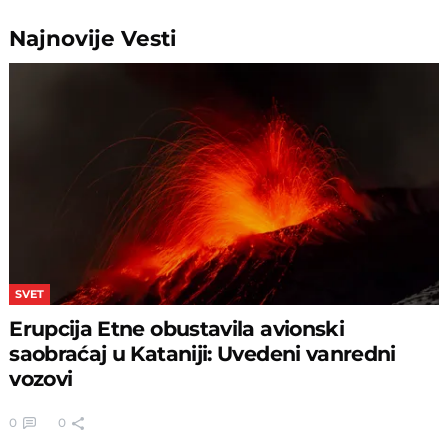
Najnovije
Vesti
SVET
Erupcija Etne obustavila avionski
saobraćaj u Kataniji: Uvedeni vanredni
vozovi
0
0