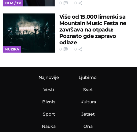
0
0
FILM / TV
Više od 15.000 limenki sa
Mountain Music Festa ne
završava na otpadu:
Poznato gde zapravo
odlaze
0
0
MUZIKA
Najnovije
Ljubimci
Vesti
Svet
Biznis
Kultura
Sport
Jetset
Nauka
Ona