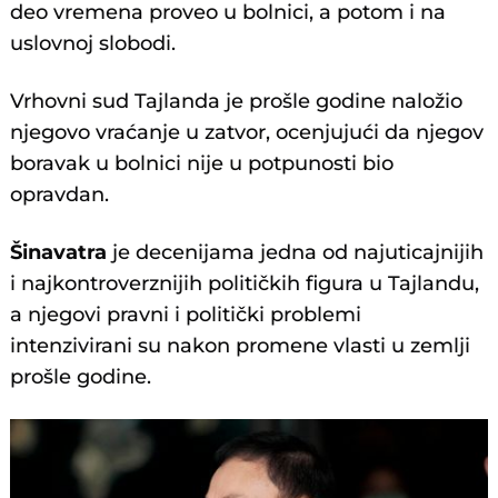
deo vremena proveo u bolnici, a potom i na
uslovnoj slobodi.
Vrhovni sud Tajlanda je prošle godine naložio
njegovo vraćanje u zatvor, ocenjujući da njegov
boravak u bolnici nije u potpunosti bio
opravdan.
Šinavatra
je decenijama jedna od najuticajnijih
i najkontroverznijih političkih figura u Tajlandu,
a njegovi pravni i politički problemi
intenzivirani su nakon promene vlasti u zemlji
prošle godine.