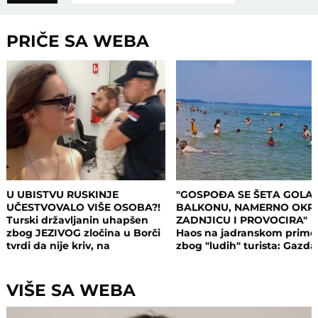
PRIČE SA WEBA
U UBISTVU RUSKINJE
"GOSPOĐA SE ŠETA GOLA
UČESTVOVALO VIŠE OSOBA?!
BALKONU, NAMERNO OKR
Turski državljanin uhapšen
ZADNJICU I PROVOCIRA"
zbog JEZIVOG zločina u Borči
Haos na jadranskom primo
tvrdi da nije kriv, na
zbog "ludih" turista: Gazda
saslušanju izneo ŠOK
isključio struju i promenio
DETALJE: Otkrio u kakvom su
brave, a potom su i UHAPŠ
odnosu bili
VIŠE SA WEBA