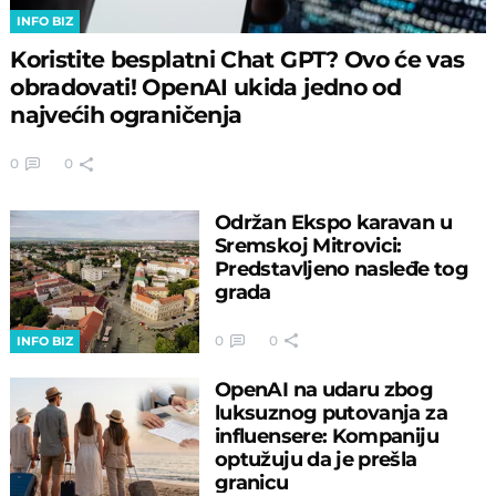
INFO BIZ
Koristite besplatni Chat GPT? Ovo će vas
obradovati! OpenAI ukida jedno od
najvećih ograničenja
0
0
Održan Ekspo karavan u
Sremskoj Mitrovici:
Predstavljeno nasleđe tog
grada
0
0
INFO BIZ
OpenAI na udaru zbog
luksuznog putovanja za
influensere: Kompaniju
optužuju da je prešla
granicu