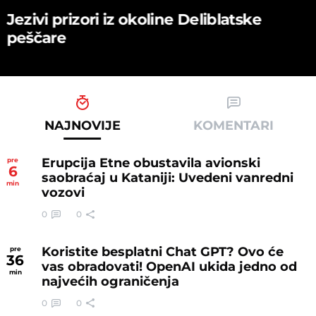
Jezivi prizori iz okoline Deliblatske
peščare
NAJNOVIJE
KOMENTARI
Erupcija Etne obustavila avionski
pre
6
saobraćaj u Kataniji: Uvedeni vanredni
min
vozovi
0
0
Koristite besplatni Chat GPT? Ovo će
pre
36
vas obradovati! OpenAI ukida jedno od
min
najvećih ograničenja
0
0