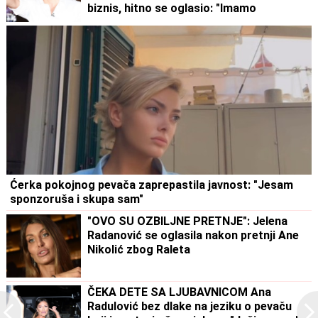
biznis, hitno se oglasio: "Imamo
zabranu"
Ćerka pokojnog pevača zaprepastila javnost: "Jesam
sponzoruša i skupa sam"
"OVO SU OZBILJNE PRETNJE": Jelena
Radanović se oglasila nakon pretnji Ane
Nikolić zbog Raleta
ČEKA DETE SA LJUBAVNICOM Ana
Radulović bez dlake na jeziku o pevaču