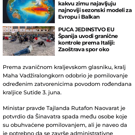
kakvu zimu najavljuju
najnoviji sezonski modeli za
Evropu i Balkan
PUCA JEDINSTVO EU
Španija uvodi granične
kontrole prema Italiji:
Zaoštrava spor oko
migrantske krize
Prema zvaničnom kraljevskom glasniku, kralj
Maha Vadžiralongkorn odobrio je pomilovanje
određenim zatvorenicima povodom rođendana
kraljice Sutide 3. juna.
Ministar pravde Tajlanda Rutafon Naovarat je
potvrdio da Šinavatra spada među osobe koje
su obuhvaćene pomilovanjem, ali je naveo da
je potrebno da se završe administrativne