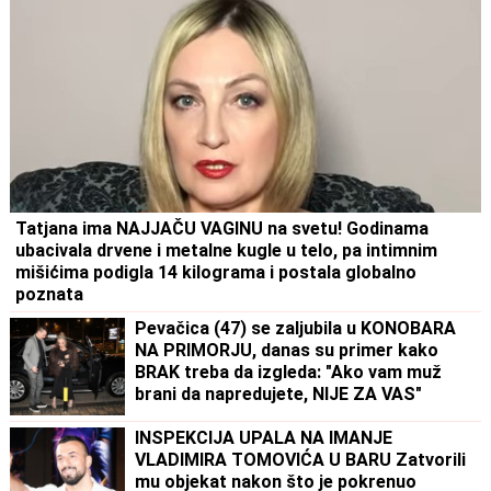
Tatjana ima NAJJAČU VAGINU na svetu! Godinama
ubacivala drvene i metalne kugle u telo, pa intimnim
mišićima podigla 14 kilograma i postala globalno
poznata
Pevačica (47) se zaljubila u KONOBARA
NA PRIMORJU, danas su primer kako
BRAK treba da izgleda: "Ako vam muž
brani da napredujete, NIJE ZA VAS"
INSPEKCIJA UPALA NA IMANJE
VLADIMIRA TOMOVIĆA U BARU Zatvorili
mu objekat nakon što je pokrenuo