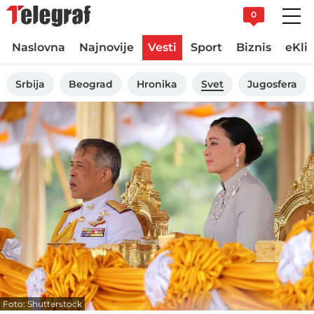
0
Naslovna
Najnovije
Vesti
Sport
Biznis
eKli
Srbija
Beograd
Hronika
Svet
Jugosfera
Foto: Shutterstock