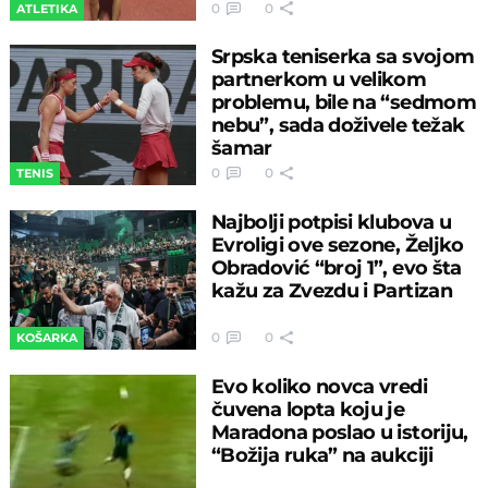
0
0
ATLETIKA
Srpska teniserka sa svojom
partnerkom u velikom
problemu, bile na “sedmom
nebu”, sada doživele težak
šamar
0
0
TENIS
Najbolji potpisi klubova u
Evroligi ove sezone, Željko
Obradović “broj 1”, evo šta
kažu za Zvezdu i Partizan
0
0
KOŠARKA
Evo koliko novca vredi
čuvena lopta koju je
Maradona poslao u istoriju,
“Božija ruka” na aukciji