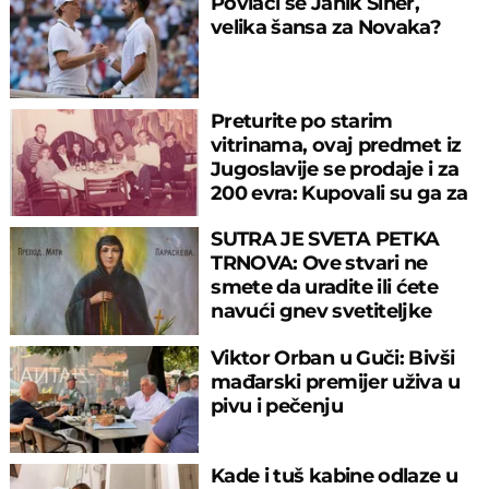
Povlači se Janik Siner,
velika šansa za Novaka?
Preturite po starim
vitrinama, ovaj predmet iz
Jugoslavije se prodaje i za
200 evra: Kupovali su ga za
sitniš
SUTRA JE SVETA PETKA
TRNOVA: Ove stvari ne
smete da uradite ili ćete
navući gnev svetiteljke
Viktor Orban u Guči: Bivši
mađarski premijer uživa u
pivu i pečenju
Kade i tuš kabine odlaze u