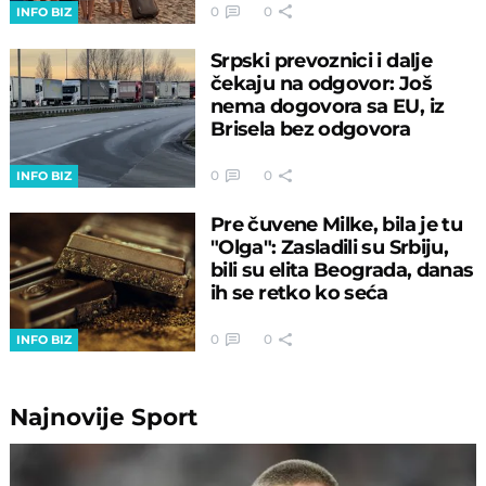
0
0
INFO BIZ
Srpski prevoznici i dalje
čekaju na odgovor: Još
nema dogovora sa EU, iz
Brisela bez odgovora
0
0
INFO BIZ
Pre čuvene Milke, bila je tu
"Olga": Zasladili su Srbiju,
bili su elita Beograda, danas
ih se retko ko seća
0
0
INFO BIZ
Najnovije
Sport