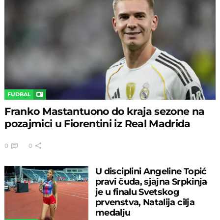
FUDBAL
Franko Mastantuono do kraja sezone na
pozajmici u Fiorentini iz Real Madrida
0
0
U disciplini Angeline Topić
pravi čuda, sjajna Srpkinja
je u finalu Svetskog
prvenstva, Natalija cilja
medalju