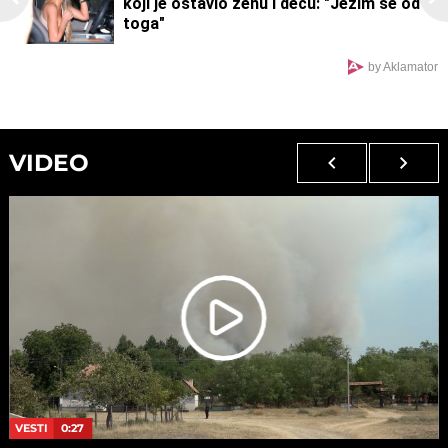
koji je ostavio ženu i decu: "Ježim se od
toga"
by Aklamator
VIDEO
VESTI
0:27