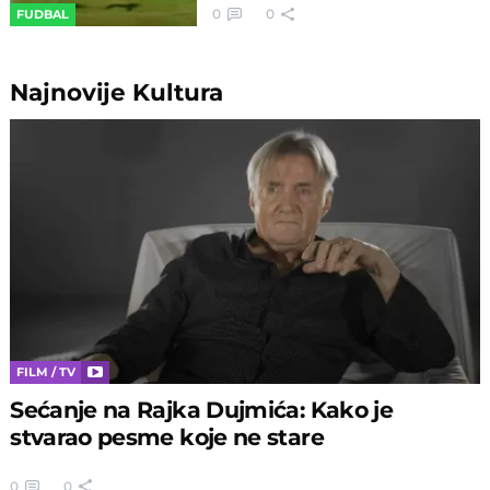
0
0
FUDBAL
Najnovije
Kultura
FILM / TV
Sećanje na Rajka Dujmića: Kako je
stvarao pesme koje ne stare
0
0