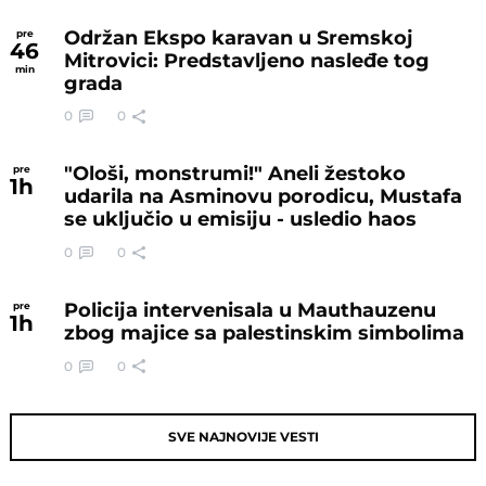
Održan Ekspo karavan u Sremskoj
pre
46
Mitrovici: Predstavljeno nasleđe tog
min
grada
0
0
"Ološi, monstrumi!" Aneli žestoko
pre
1
h
udarila na Asminovu porodicu, Mustafa
se uključio u emisiju - usledio haos
0
0
Policija intervenisala u Mauthauzenu
pre
1
h
zbog majice sa palestinskim simbolima
0
0
SVE NAJNOVIJE VESTI