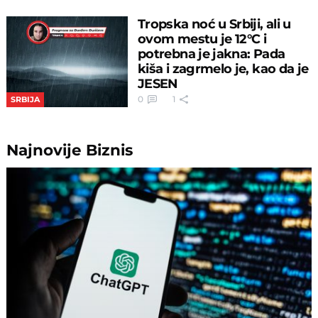
Tropska noć u Srbiji, ali u
ovom mestu je 12°C i
potrebna je jakna: Pada
kiša i zagrmelo je, kao da je
JESEN
0
1
SRBIJA
Najnovije
Biznis