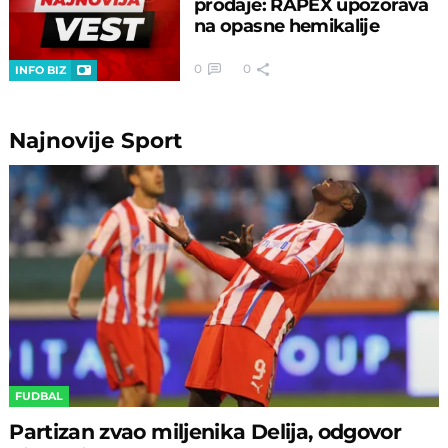
prodaje: RAPEX upozorava
na opasne hemikalije
0
0
INFO BIZ
Najnovije
Sport
FUDBAL
Partizan zvao miljenika Delija, odgovor