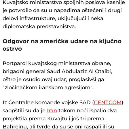
Kuvajtsko ministarstvo spoljnih poslova kasnije
je potvrdilo da su u napadima oštećeni i drugi
delovi infrastrukture, uključujući i neka
diplomatska predstavništva.
Odgovor na američke udare na ključno
ostrvo
Portparol kuvajtskog ministarstva obrane,
brigadni general Saud Abdulaziz Al Otaibi,
oštro je osudio ovaj udar, proglasivši ga
"zločinačkom iranskom agresijom".
Iz Centralne komande vojske SAD (
CENTCOM
)
saopštili su da je
Iran
tokom noći ispalio dva
projektila prema Kuvajtu i još tri prema
Bahreinu, ali tvrde da su se oni raspali ili su