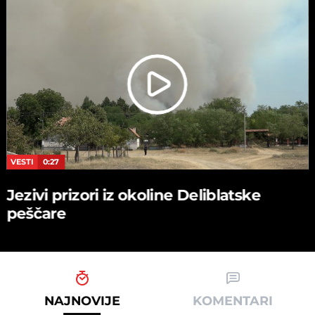
VESTI
0:27
Jezivi prizori iz okoline Deliblatske
peščare
NAJNOVIJE
KOMENTARI