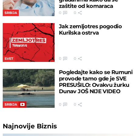
zaštite od komaraca
0
0
SRBIJA
Jak zemljotres pogodio
Kurilska ostrva
0
0
SVET
Pogledajte kako se Rumuni
provode tamo gde je SVE
PRESUŠILO: Ovakvu žurku
Dunav JOŠ NIJE VIDEO
0
0
SRBIJA
Najnovije
Biznis