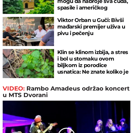
mogu da nabroje sva čuda,
spasile i američkog
ambasadora
Viktor Orban u Guči: Bivši
mađarski premijer uživa u
pivu i pečenju
Klin se klinom izbija, a stres
i bol u stomaku ovom
biljkom iz porodice
usnatica: Ne znate koliko je
čaj super
VIDEO:
Rambo Amadeus održao koncert
u MTS Dvorani