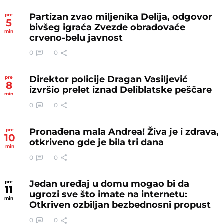
Partizan zvao miljenika Delija, odgovor
pre
5
bivšeg igraća Zvezde obradovaće
min
crveno-belu javnost
0
0
Direktor policije Dragan Vasiljević
pre
8
izvršio prelet iznad Deliblatske peščare
min
0
0
Pronađena mala Andrea! Živa je i zdrava,
pre
10
otkriveno gde je bila tri dana
min
0
0
Jedan uređaj u domu mogao bi da
pre
11
ugrozi sve što imate na internetu:
min
Otkriven ozbiljan bezbednosni propust
0
0