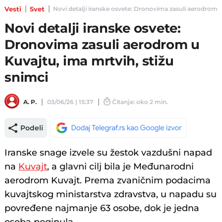
Vesti
Svet
Novi detalji iranske osvete: Dronovima zasuli aerodrom u K
Novi detalji iranske osvete:
Dronovima zasuli aerodrom u
Kuvajtu, ima mrtvih, stižu
snimci
A. P.
03/06/26 | 15:37
Čitanje: oko 2 min.
Podeli
Iranske snage izvele su žestok vazdušni napad
na
Kuvajt
, a glavni cilj bila je Međunarodni
aerodrom Kuvajt. Prema zvaničnim podacima
kuvajtskog ministarstva zdravstva, u napadu su
povređene najmanje 63 osobe, dok je jedna