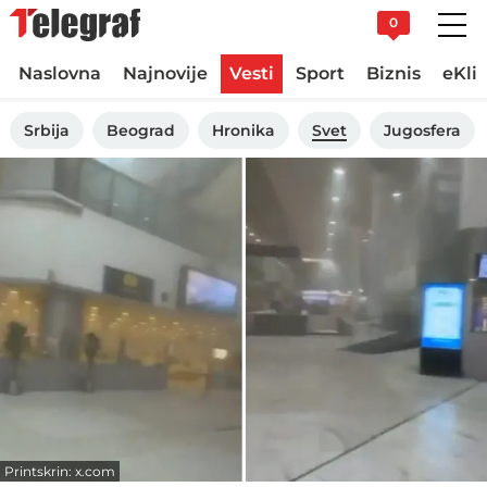
0
Naslovna
Najnovije
Vesti
Sport
Biznis
eKli
Srbija
Beograd
Hronika
Svet
Jugosfera
Printskrin: x.com