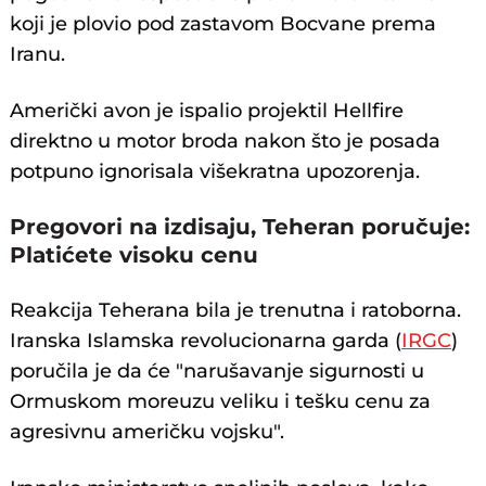
koji je plovio pod zastavom Bocvane prema
Iranu.
Američki avon je ispalio projektil Hellfire
direktno u motor broda nakon što je posada
potpuno ignorisala višekratna upozorenja.
Pregovori na izdisaju, Teheran poručuje:
Platićete visoku cenu
Reakcija Teherana bila je trenutna i ratoborna.
Iranska Islamska revolucionarna garda (
IRGC
)
poručila je da će "narušavanje sigurnosti u
Ormuskom moreuzu veliku i tešku cenu za
agresivnu američku vojsku".