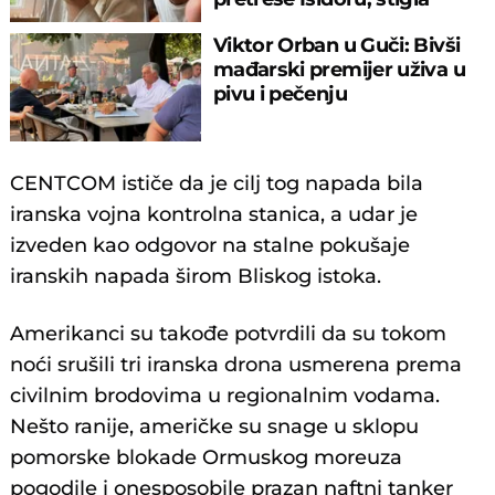
policija
Viktor Orban u Guči: Bivši
mađarski premijer uživa u
pivu i pečenju
CENTCOM ističe da je cilj tog napada bila
iranska vojna kontrolna stanica, a udar je
izveden kao odgovor na stalne pokušaje
iranskih napada širom Bliskog istoka.
Amerikanci su takođe potvrdili da su tokom
noći srušili tri iranska drona usmerena prema
civilnim brodovima u regionalnim vodama.
Nešto ranije, američke su snage u sklopu
pomorske blokade Ormuskog moreuza
pogodile i onesposobile prazan naftni tanker