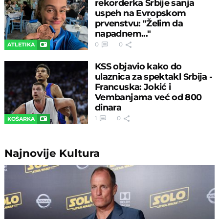
rekorderka Srbije sanja
uspeh na Evropskom
prvenstvu: "Želim da
napadnem..."
0
0
ATLETIKA
KSS objavio kako do
ulaznica za spektakl Srbija -
Francuska: Jokić i
Vembanjama već od 800
dinara
1
0
KOŠARKA
Najnovije
Kultura