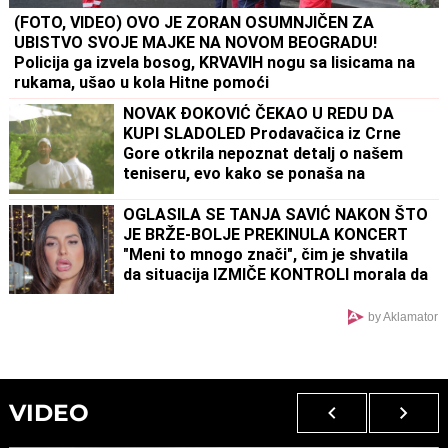
(FOTO, VIDEO) OVO JE ZORAN OSUMNJIČEN ZA
UBISTVO SVOJE MAJKE NA NOVOM BEOGRADU!
Policija ga izvela bosog, KRVAVIH nogu sa lisicama na
rukama, ušao u kola Hitne pomoći
NOVAK ĐOKOVIĆ ČEKAO U REDU DA
KUPI SLADOLED Prodavačica iz Crne
Gore otkrila nepoznat detalj o našem
teniseru, evo kako se ponaša na
letovanju
OGLASILA SE TANJA SAVIĆ NAKON ŠTO
JE BRŽE-BOLJE PREKINULA KONCERT
"Meni to mnogo znači", čim je shvatila
da situacija IZMIČE KONTROLI morala da
reaguje
by Aklamator
VIDEO