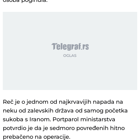
osoba poginula.
Reč je o jednom od najkrvavijih napada na
neku od zalevskih država od samog početka
sukoba s Iranom. Portparol ministarstva
potvrdio je da je sedmoro povređenih hitno
prebačeno na operacije.