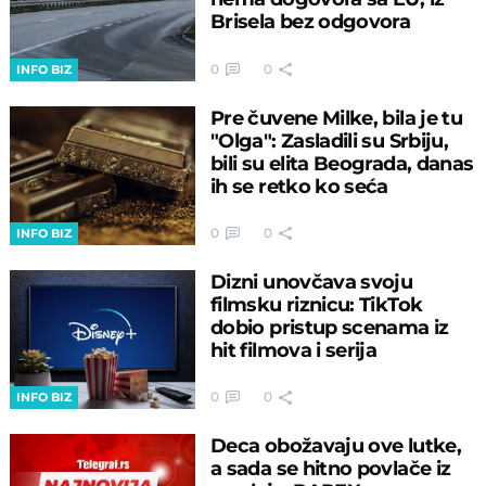
Brisela bez odgovora
0
0
INFO BIZ
Pre čuvene Milke, bila je tu
"Olga": Zasladili su Srbiju,
bili su elita Beograda, danas
ih se retko ko seća
0
0
INFO BIZ
Dizni unovčava svoju
filmsku riznicu: TikTok
dobio pristup scenama iz
hit filmova i serija
0
0
INFO BIZ
Deca obožavaju ove lutke,
a sada se hitno povlače iz