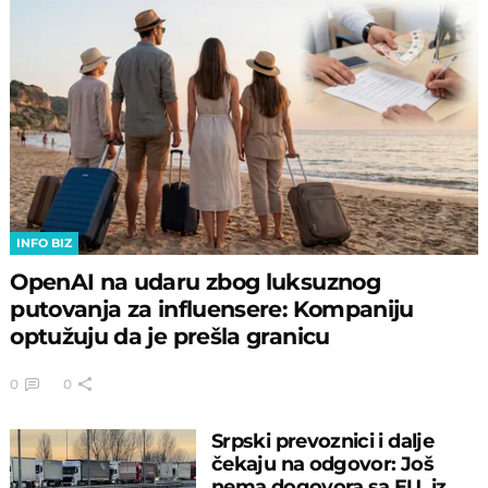
INFO BIZ
OpenAI na udaru zbog luksuznog
putovanja za influensere: Kompaniju
optužuju da je prešla granicu
0
0
Srpski prevoznici i dalje
čekaju na odgovor: Još
nema dogovora sa EU, iz