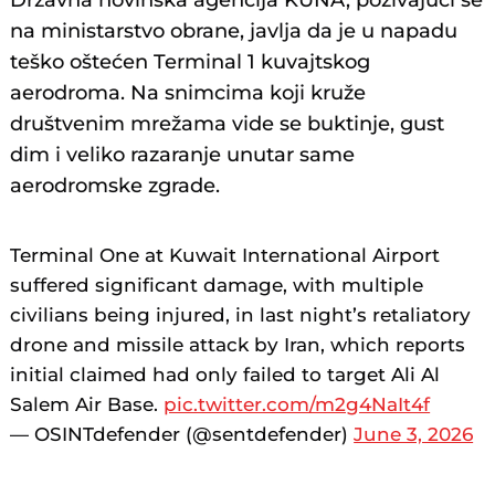
Državna novinska agencija KUNA, pozivajući se
na ministarstvo obrane, javlja da je u napadu
teško oštećen Terminal 1 kuvajtskog
aerodroma. Na snimcima koji kruže
društvenim mrežama vide se buktinje, gust
dim i veliko razaranje unutar same
aerodromske zgrade.
Terminal One at Kuwait International Airport
suffered significant damage, with multiple
civilians being injured, in last night’s retaliatory
drone and missile attack by Iran, which reports
initial claimed had only failed to target Ali Al
Salem Air Base.
pic.twitter.com/m2g4NaIt4f
— OSINTdefender (@sentdefender)
June 3, 2026