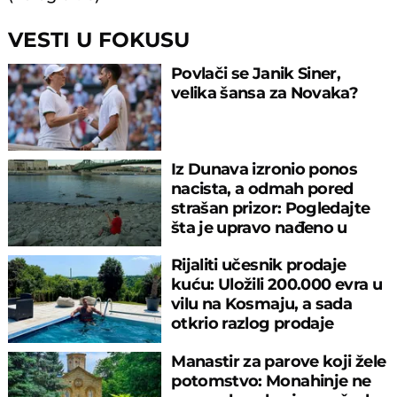
VESTI U FOKUSU
Povlači se Janik Siner,
velika šansa za Novaka?
Iz Dunava izronio ponos
nacista, a odmah pored
strašan prizor: Pogledajte
šta je upravo nađeno u
rečnom blatu
Rijaliti učesnik prodaje
kuću: Uložili 200.000 evra u
vilu na Kosmaju, a sada
otkrio razlog prodaje
Manastir za parove koji žele
potomstvo: Monahinje ne