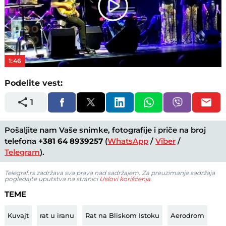
Play
Video
1:46
Podelite vest:
1
Pošaljite nam Vaše snimke, fotografije i priče na broj
telefona
+381 64 8939257
(
WhatsApp
/
Viber
/
Telegram
).
Telegraf.rs zadržava sva prava nad sadržajem. Za preuzimanje sadržaja
pogledajte uputstva na stranici
Uslovi korišćenja
.
TEME
Kuvajt
rat u iranu
Rat na Bliskom Istoku
Aerodrom