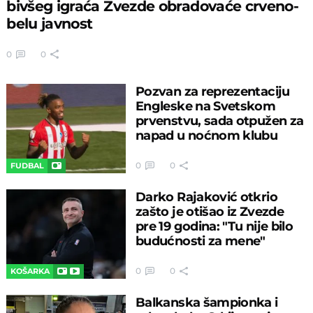
bivšeg igraća Zvezde obradovaće crveno-
belu javnost
0
0
Pozvan za reprezentaciju
Engleske na Svetskom
prvenstvu, sada otpužen za
napad u noćnom klubu
0
0
FUDBAL
Darko Rajaković otkrio
zašto je otišao iz Zvezde
pre 19 godina: "Tu nije bilo
budućnosti za mene"
0
0
KOŠARKA
Balkanska šampionka i