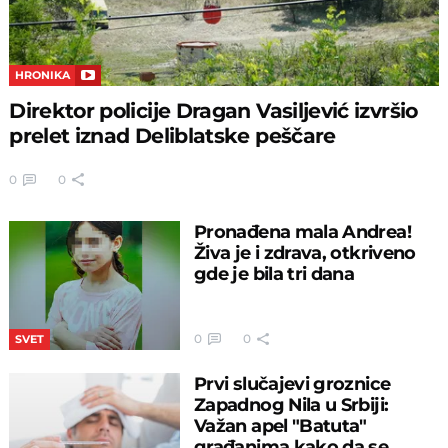
HRONIKA
Direktor policije Dragan Vasiljević izvršio
prelet iznad Deliblatske peščare
0
0
Pronađena mala Andrea!
Živa je i zdrava, otkriveno
gde je bila tri dana
0
0
SVET
Prvi slučajevi groznice
Zapadnog Nila u Srbiji:
Važan apel "Batuta"
građanima kako da se