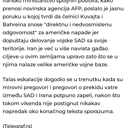
Iransko ministarstvo spoljnih poslova, kako
prenosi novinska agencija AFP, poslalo je jasnu
poruku u kojoj tvrdi da čelnici Kuvajta i
Bahreina snose "direktnu i nedvosmislenu
odgovornost" za američke napade jer
dopuštaju delovanje vojske SAD sa svoje
teritorije. Iran je već u više navrata gađao
ciljeve u ovim zemljama upravo zato što se u
njima nalaze velike američke vojne baze.
Talas eskalacije dogodio se u trenutku kada su
mirovni pregovori i pregovori o prekidu vatre
između SAD i Irana potpuno zapeli, nakon što
tokom vikenda nije postignut nikakav
napredak oko konačnog teksta sporazuma.
(Telegraf.rs)