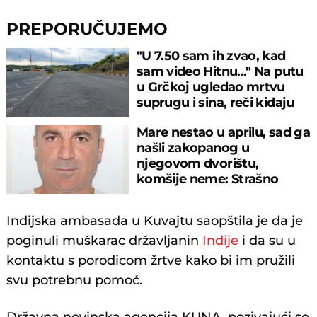
PREPORUČUJEMO
"U 7.50 sam ih zvao, kad
sam video Hitnu..." Na putu
u Grčkoj ugledao mrtvu
suprugu i sina, reči kidaju
dušu
Mare nestao u aprilu, sad ga
našli zakopanog u
njegovom dvorištu,
komšije neme: Strašno
otkriće u Botošanima
Indijska ambasada u Kuvajtu saopštila je da je
poginuli muškarac državljanin
Indije
i da su u
kontaktu s porodicom žrtve kako bi im pružili
svu potrebnu pomoć.