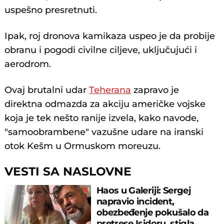
uspešno presretnuti.
Ipak, roj dronova kamikaza uspeo je da probije
obranu i pogodi civilne ciljeve, uključujući i
aerodrom.
Ovaj brutalni udar
Teherana
zapravo je
direktna odmazda za akciju američke vojske
koja je tek nešto ranije izvela, kako navode,
"samoobrambene" vazušne udare na iranski
otok Kešm u Ormuskom moreuzu.
VESTI SA NASLOVNE
Haos u Galeriji: Sergej
napravio incident,
obezbeđenje pokušalo da
pretrese Isidoru, stigla