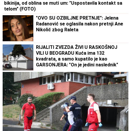
bikinija, od oblina se muti um: "Uspostavila kontakt sa
telom" (FOTO)
"OVO SU OZBILJNE PRETNJE": Jelena
Radanović se oglasila nakon pretnji Ane
Nikolić zbog Raleta
RIJALITI ZVEZDA ŽIVI U RASKOŠNOJ
VILI U BEOGRADU Kuća ima 132
kvadrata, a samo kupatilo je kao
GARSONJERA: "On je jedini naslednik"