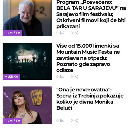
Program „Posvećeno:
BELA TAR U SARAJEVU” na
Sarajevo film festivalu;
Otkriveni filmovi koji će biti
prikazani
0
0
FILM / TV
Više od 15.000 limenki sa
Mountain Music Festa ne
završava na otpadu:
Poznato gde zapravo
odlaze
0
0
MUZIKA
"Ona je neverovatna":
Scena iz Trebinja pokazuje
koliko je divna Monika
Beluči
0
0
FILM / TV