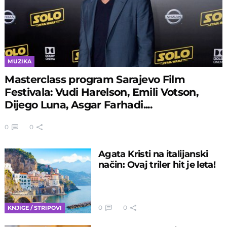
MUZIKA
Masterclass program Sarajevo Film
Festivala: Vudi Harelson, Emili Votson,
Dijego Luna, Asgar Farhadi....
0
0
Agata Kristi na italijanski
način: Ovaj triler hit je leta!
0
0
KNJIGE / STRIPOVI