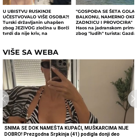
U UBISTVU RUSKINJE
"GOSPOĐA SE ŠETA GOLA
UČESTVOVALO VIŠE OSOBA?!
BALKONU, NAMERNO OKR
Turski državljanin uhapšen
ZADNJICU I PROVOCIRA"
zbog JEZIVOG zločina u Borči
Haos na jadranskom primo
tvrdi da nije kriv, na
zbog "ludih" turista: Gazda
saslušanju izneo ŠOK
isključio struju i promenio
DETALJE: Otkrio u kakvom su
brave, a potom su i UHAPŠ
odnosu bili
VIŠE SA WEBA
SNIMA SE DOK NAMEŠTA KUPAĆI, MUŠKARCIMA NIJE
DOBRO! Prezgodna Srpkinja (41) podigla donji deo