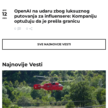
OpenAI na udaru zbog luksuznog
pre
12
putovanja za influensere: Kompaniju
min
optužuju da je prešla granicu
0
0
SVE NAJNOVIJE VESTI
Najnovije
Vesti