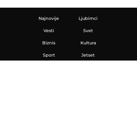
Najnovije
Ljubimci
Vesti
Svet
Biznis
Kultura
Sport
Jetset
Nauka
Ona
Aero
Zanimljivosti
eKlinika
Hi-Tech
Auto
Plantbased
Ubrzanje
Telegraf TV