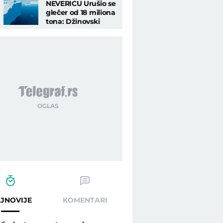
NEVERICU Urušio se
glečer od 18 miliona
tona: Džinovski
talasi se obrušili na
istraživački brod
JNOVIJE
KOMENTARI