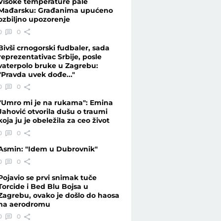
Visoke temperature pale
Mađarsku: Građanima upućeno
ozbiljno upozorenje
u bolnicu - Telegraf.rs
0
0
Bivši crnogorski fudbaler, sada
reprezentativac Srbije, posle
vaterpolo bruke u Zagrebu:
"Pravda uvek dođe..."
0
0
"Umro mi je na rukama": Emina
Jahović otvorila dušu o traumi
koja ju je obeležila za ceo život
0
0
Asmin: "Idem u Dubrovnik"
0
0
Pojavio se prvi snimak tuče
Torcide i Bed Blu Bojsa u
Zagrebu, ovako je došlo do haosa
na aerodromu
0
0