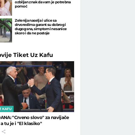
ozbiljan znak da vam je potrebna
pomoć
Zelenija naselja i ulice sa
drvoredima garant su dobrog i
dugog sna, simptomi nesanice
skoro i da ne postoje
ovije
Tiket Uz Kafu
Z KAFU
ANA: "Crveno slovo" za navijače
 a tu je i "El klasiko"