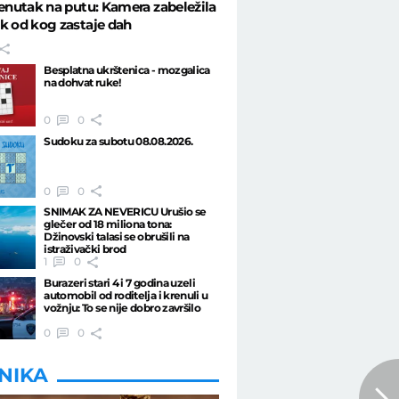
renutak na putu: Kamera zabeležila
k od kog zastaje dah
Besplatna ukrštenica - mozgalica
na dohvat ruke!
0
0
Sudoku za subotu 08.08.2026.
0
0
SNIMAK ZA NEVERICU Urušio se
glečer od 18 miliona tona:
Džinovski talasi se obrušili na
istraživački brod
1
0
Burazeri stari 4 i 7 godina uzeli
automobil od roditelja i krenuli u
vožnju: To se nije dobro završilo
0
0
INIKA