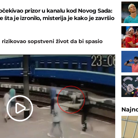
 očekivao prizor u kanalu kod Novog Sada:
 šta je izronilo, misterija je kako je završio
n rizikovao sopstveni život da bi spasio
Najn
Play
Video