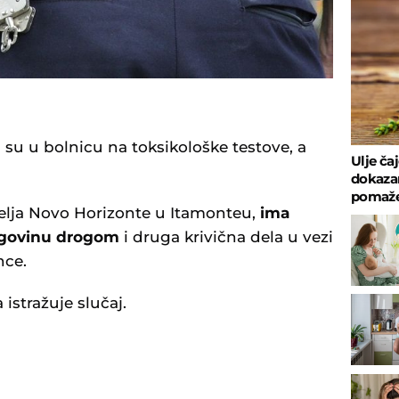
i su u bolnicu na toksikološke testove, a
Ulje ča
dokazan
pomaže 
elja Novo Horizonte u Itamonteu,
ima
 trgovinu drogom
i druga krivična dela u vezi
nce.
 istražuje slučaj.
U