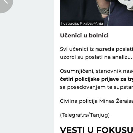
Ilustracija: Pixabay/Anja
Učenici u bolnici
Svi učenici iz razreda poslat
uzorci su poslati na analizu.
Osumnjičeni, stanovnik nas
četiri policijske prijave za
sa posedovanjem te supsta
Civilna policija Minas Žeraisa
(Telegraf.rs/Tanjug)
VESTI U FOKUS