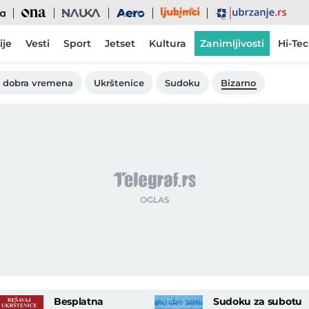
Ljubimci
Ona
Nauka
Aero
Ubrzanje
ije
Vesti
Sport
Jetset
Kultura
Zanimljivosti
Hi-Te
 dobra vremena
Ukrštenice
Sudoku
Bizarno
Besplatna
Sudoku za subotu