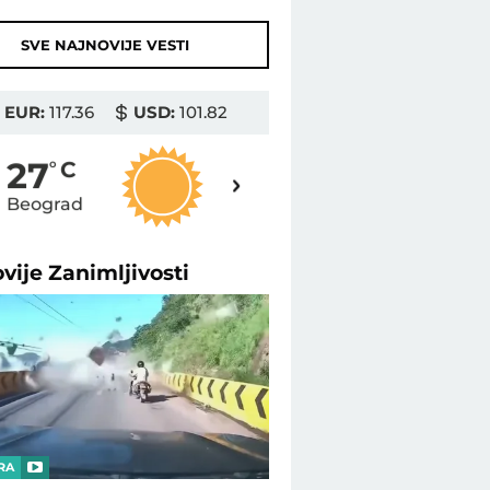
SVE NAJNOVIJE VESTI
EUR:
117.36
USD:
101.82
28
27
o
C
o
C
Beograd
Novi Sad
ovije
Zanimljivosti
RA