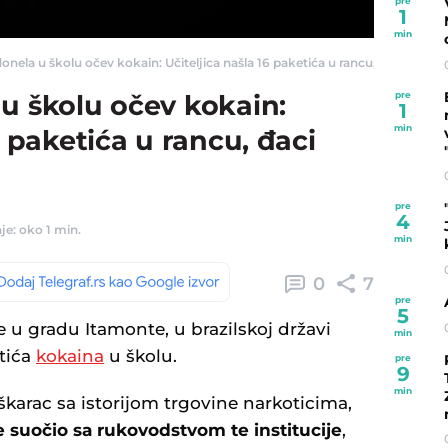
pre
1
min
onela u školu očev kokain: Učiteljica našla 16 paketića u rancu, đaci poslati 
pre
u školu očev kokain:
1
min
6 paketića u rancu, đaci
pre
4
je: oko 1 min.
min
0
7
pre
5
 u gradu Itamonte, u brazilskoj državi
min
etića
kokaina
u školu.
pre
9
min
škarac sa istorijom trgovine narkoticima,
e suočio sa rukovodstvom te institucije
,