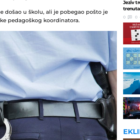
Jeziv t
trenuta
e došao u školu, ali je pobegao pošto je
0
0
uke pedagoškog koordinatora.
EKL