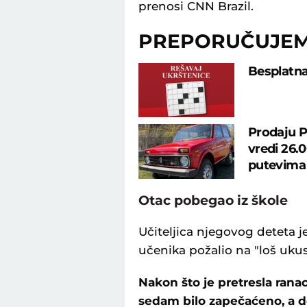
prenosi CNN Brazil.
PREPORUČUJE
Besplatna
Prodaju P
vredi 26.
putevima
Otac pobegao iz škole
Učiteljica njegovog deteta 
učenika požalio na "loš ukus
Nakon što je pretresla ranac
sedam bilo zapečaćeno, a de