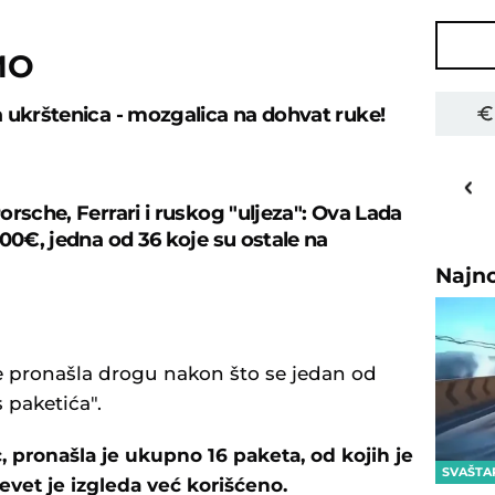
MO
 ukrštenica - mozgalica na dohvat ruke!
28
o
C
Priština
orsche, Ferrari i ruskog "uljeza": Ova Lada
000€, jedna od 36 koje su ostale na
Najn
je pronašla drogu nakon što se jedan od
 paketića".
, pronašla je ukupno 16 paketa, od kojih je
SVAŠTA
vet je izgleda već korišćeno.