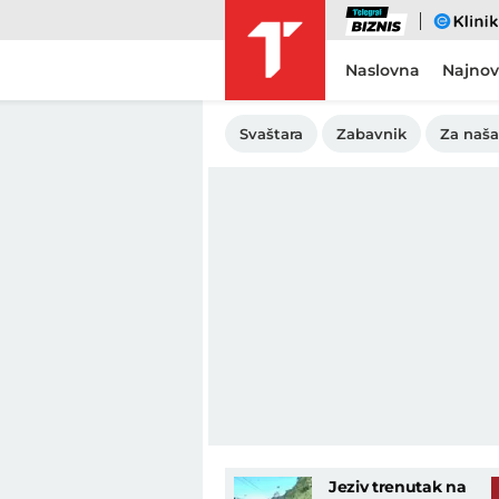
Biznis
eKlinika
Naslovna
Najnov
Svaštara
Zabavnik
Za naša
Jeziv trenutak na