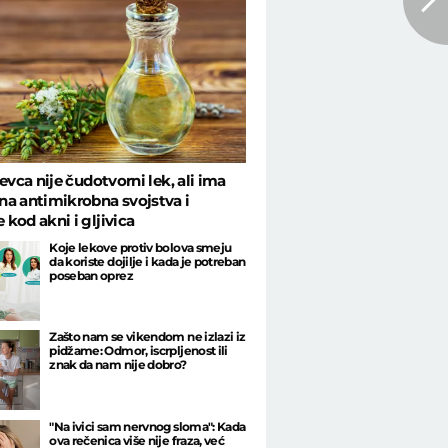
jevca nije čudotvorni lek, ali ima
a antimikrobna svojstva i
kod akni i gljivica
Koje lekove protiv bolova smeju
da koriste dojilje i kada je potreban
poseban oprez
Zašto nam se vikendom ne izlazi iz
pidžame: Odmor, iscrpljenost ili
znak da nam nije dobro?
"Na ivici sam nervnog sloma": Kada
ova rečenica više nije fraza, već