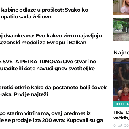
š kabine odlaze u prošlost: Svako ko
upatilo sada želi ovo
caj dva okeana: Evo kakvu zimu najavljuju
 sezonski modeli za Evropu i Balkan
Najn
 SVETA PETKA TRNOVA: Ove stvari ne
radite ili ćete navući gnev svetiteljke
erotić otkrio kako da postanete bolji čovek
oraka: Prvi je najteži
TIKET U
TIKET D
 po starim vitrinama, ovaj predmet iz
večitih,
e se prodaje i za 200 evra: Kupovali su ga
0
20