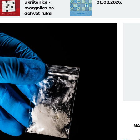
ukrštenica -
08.08.2026.
mozgalica na
dohvat ruke!
NA