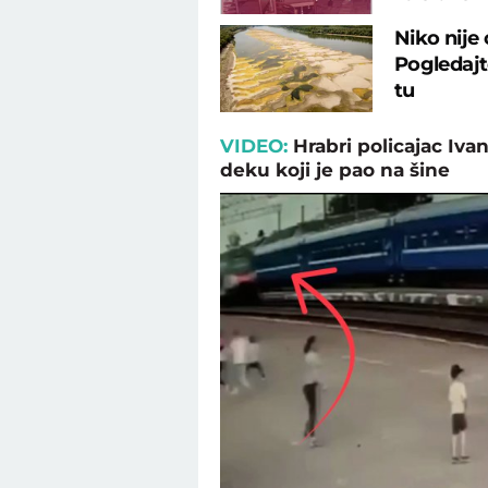
Niko nije
Pogledajte
tu
VIDEO:
Hrabri policajac Iva
deku koji je pao na šine