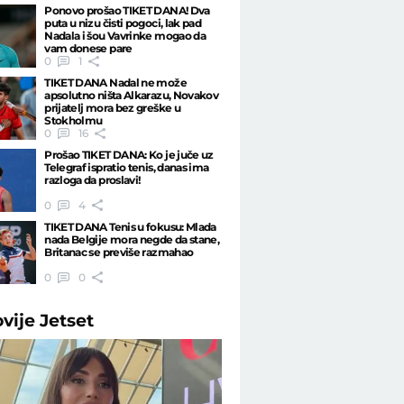
Ponovo prošao TIKET DANA! Dva
puta u nizu čisti pogoci, lak pad
Nadala i šou Vavrinke mogao da
vam donese pare
0
1
TIKET DANA Nadal ne može
apsolutno ništa Alkarazu, Novakov
prijatelj mora bez greške u
Stokholmu
0
16
Prošao TIKET DANA: Ko je juče uz
Telegraf ispratio tenis, danas ima
razloga da proslavi!
0
4
TIKET DANA Tenis u fokusu: Mlada
nada Belgije mora negde da stane,
Britanac se previše razmahao
0
0
ovije
Jetset