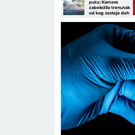
putu: Kamera
zabeležila trenutak
od kog zastaje dah