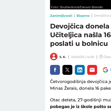
Foto: Shutterstock/Darwin Brandis
Zanimljivosti
Bizarno
Devojčica d
Devojčica donela 
Učiteljica našla 1
poslati u bolnicu
S. K.
24/03/25 | 14:30
Čitan
Četvorogodišnja devojčica je
Minas Žerais, donela 16 pak
Otac deteta, 27-godišnji mu
pobegao je iz škole pošto s