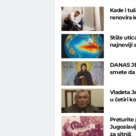
Kade i tu
renovira k
Stiže uti
najnoviji
DANAS JE
smete da u
Vladeta J
u četiri k
Preturite
Jugoslavij
za sitniš