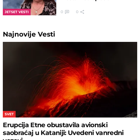
0
0
JETSET VESTI
Najnovije
Vesti
SVET
Erupcija Etne obustavila avionski
saobraćaj u Kataniji: Uvedeni vanredni