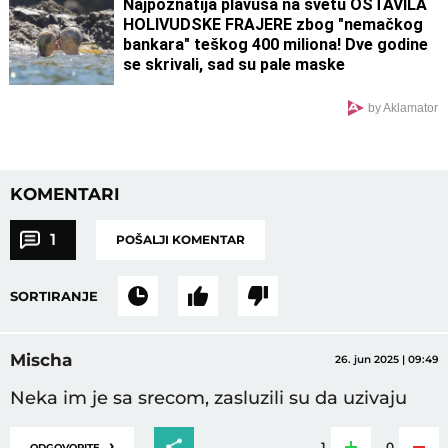
Najpoznatija plavuša na svetu OSTAVILA
HOLIVUDSKE FRAJERE zbog "nemačkog
bankara" teškog 400 miliona! Dve godine
se skrivali, sad su pale maske
by Aklamator
KOMENTARI
1
POŠALJI KOMENTAR
SORTIRANJE
Mischa
26. jun 2025 | 09:49
Neka im je sa srecom, zasluzili su da uzivaju
›
1
0
ODGOVORITE