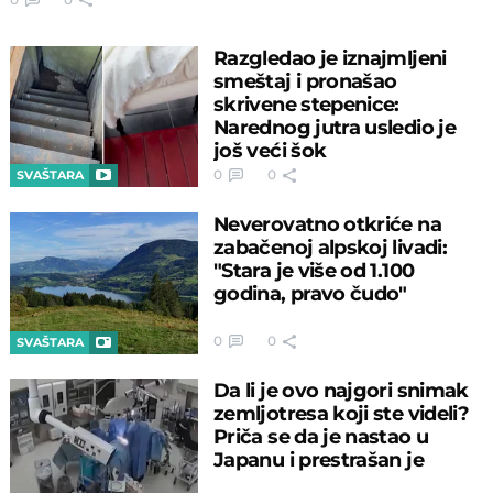
Razgledao je iznajmljeni
smeštaj i pronašao
skrivene stepenice:
Narednog jutra usledio je
još veći šok
0
0
SVAŠTARA
Neverovatno otkriće na
zabačenoj alpskoj livadi:
"Stara je više od 1.100
godina, pravo čudo"
0
0
SVAŠTARA
Da li je ovo najgori snimak
zemljotresa koji ste videli?
Priča se da je nastao u
Japanu i prestrašan je