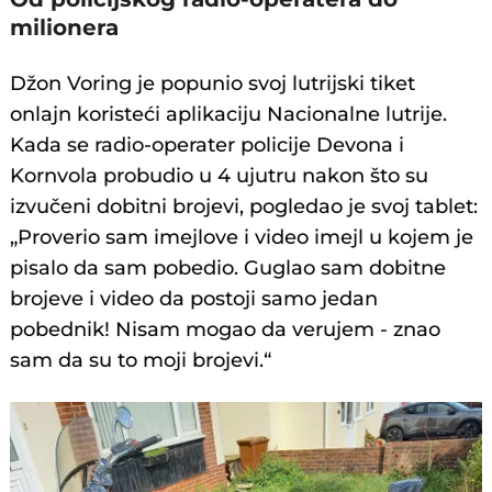
milionera
Džon Voring je popunio svoj lutrijski tiket
onlajn koristeći aplikaciju Nacionalne lutrije.
Kada se radio-operater policije Devona i
Kornvola probudio u 4 ujutru nakon što su
izvučeni dobitni brojevi, pogledao je svoj tablet:
„Proverio sam imejlove i video imejl u kojem je
pisalo da sam pobedio. Guglao sam dobitne
brojeve i video da postoji samo jedan
pobednik! Nisam mogao da verujem - znao
sam da su to moji brojevi.“