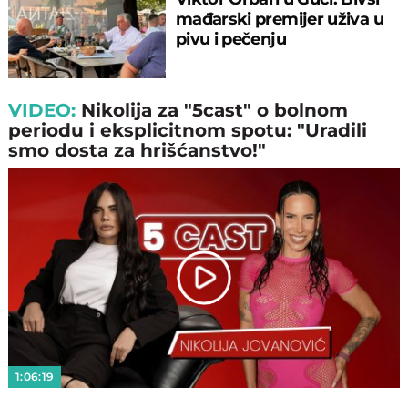
mađarski premijer uživa u
pivu i pečenju
VIDEO:
Nikolija za "5cast" o bolnom
periodu i eksplicitnom spotu: "Uradili
smo dosta za hrišćanstvo!"
Play
Video
1:06:19