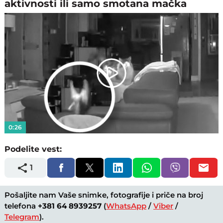
aktivnosti ili samo smotana mačka
Play
Video
0:26
Podelite vest:
1
Pošaljite nam Vaše snimke, fotografije i priče na broj
telefona
+381 64 8939257
(
WhatsApp
/
Viber
/
Telegram
).