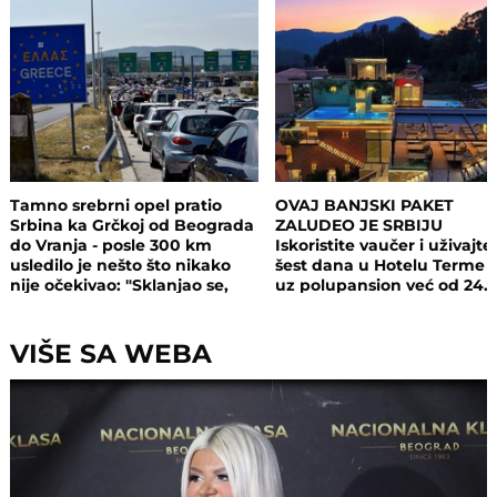
Tamno srebrni opel pratio
OVAJ BANJSKI PAKET
Srbina ka Grčkoj od Beograda
ZALUDEO JE SRBIJU
do Vranja - posle 300 km
Iskoristite vaučer i uživajte
usledilo je nešto što nikako
šest dana u Hotelu Terme 
nije očekivao: "Sklanjao se,
uz polupansion već od 24.
ubrzavao, kočio, a onda..."
dinara
VIŠE SA WEBA