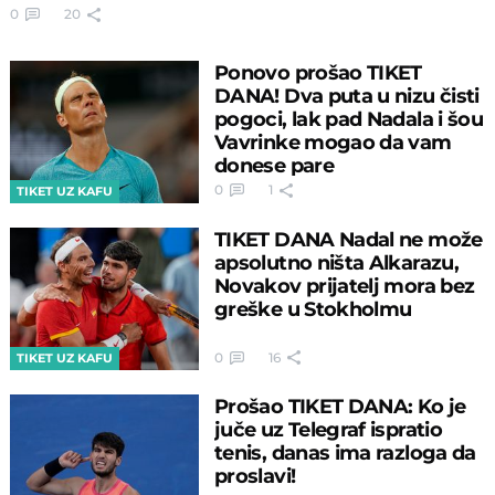
0
20
Ponovo prošao TIKET
DANA! Dva puta u nizu čisti
pogoci, lak pad Nadala i šou
Vavrinke mogao da vam
donese pare
0
1
TIKET UZ KAFU
TIKET DANA Nadal ne može
apsolutno ništa Alkarazu,
Novakov prijatelj mora bez
greške u Stokholmu
0
16
TIKET UZ KAFU
Prošao TIKET DANA: Ko je
juče uz Telegraf ispratio
tenis, danas ima razloga da
proslavi!