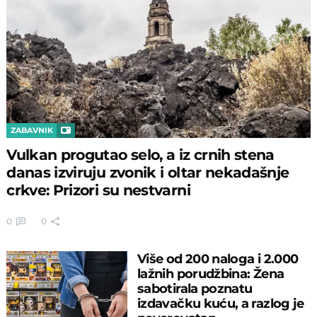
ZABAVNIK
Vulkan progutao selo, a iz crnih stena
danas izviruju zvonik i oltar nekadašnje
crkve: Prizori su nestvarni
0
0
Više od 200 naloga i 2.000
lažnih porudžbina: Žena
sabotirala poznatu
izdavačku kuću, a razlog je