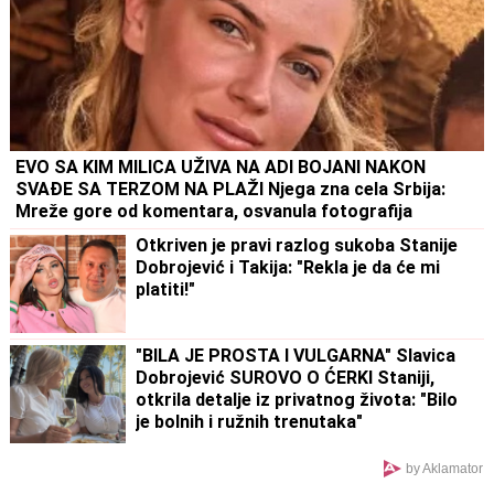
EVO SA KIM MILICA UŽIVA NA ADI BOJANI NAKON
SVAĐE SA TERZOM NA PLAŽI Njega zna cela Srbija:
Mreže gore od komentara, osvanula fotografija
Otkriven je pravi razlog sukoba Stanije
Dobrojević i Takija: "Rekla je da će mi
platiti!"
"BILA JE PROSTA I VULGARNA" Slavica
Dobrojević SUROVO O ĆERKI Staniji,
otkrila detalje iz privatnog života: "Bilo
je bolnih i ružnih trenutaka"
by Aklamator