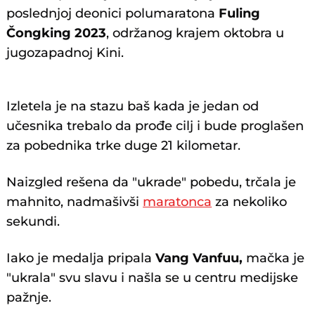
poslednjoj deonici polumaratona
Fuling
Čongking 2023
, održanog krajem oktobra u
jugozapadnoj Kini.
Izletela je na stazu baš kada je jedan od
učesnika trebalo da prođe cilj i bude proglašen
za pobednika trke duge 21 kilometar.
Naizgled rešena da "ukrade" pobedu, trčala je
mahnito, nadmašivši
maratonca
za nekoliko
sekundi.
Iako je medalja pripala
Vang Vanfuu,
mačka je
"ukrala" svu slavu i našla se u centru medijske
pažnje.