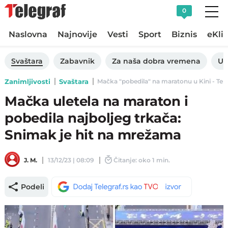
0
Naslovna
Najnovije
Vesti
Sport
Biznis
eKli
Svaštara
Zabavnik
Za naša dobra vremena
Uk
Zanimljivosti
Svaštara
Mačka "pobedila" na maratonu u Kini - Tele
Mačka uletela na maraton i
pobedila najboljeg trkača:
Snimak je hit na mrežama
J. M.
13/12/23 | 08:09
Čitanje: oko 1 min.
Podeli