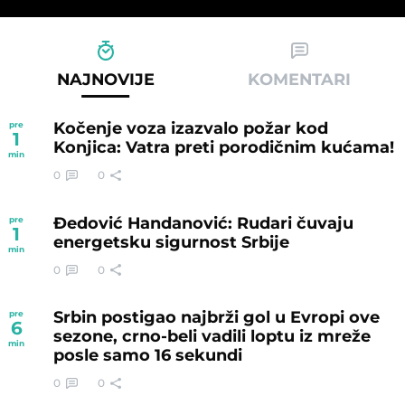
NAJNOVIJE
KOMENTARI
Kočenje voza izazvalo požar kod
pre
1
Konjica: Vatra preti porodičnim kućama!
min
0
0
Đedović Handanović: Rudari čuvaju
pre
1
energetsku sigurnost Srbije
min
0
0
Srbin postigao najbrži gol u Evropi ove
pre
6
sezone, crno-beli vadili loptu iz mreže
min
posle samo 16 sekundi
0
0