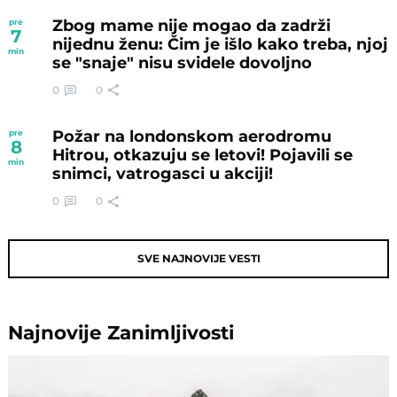
Zbog mame nije mogao da zadrži
pre
7
nijednu ženu: Čim je išlo kako treba, njoj
min
se "snaje" nisu svidele dovoljno
0
0
Požar na londonskom aerodromu
pre
8
Hitrou, otkazuju se letovi! Pojavili se
min
snimci, vatrogasci u akciji!
0
0
SVE NAJNOVIJE VESTI
Najnovije
Zanimljivosti