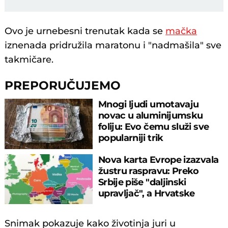
Ovo je urnebesni trenutak kada se
mačka
iznenada pridružila maratonu i "nadmašila" sve
takmičare.
PREPORUČUJEMO
Mnogi ljudi umotavaju
novac u aluminijumsku
foliju: Evo čemu služi sve
popularniji trik
Nova karta Evrope izazvala
žustru raspravu: Preko
Srbije piše "daljinski
upravljač", a Hrvatske
"ništa"
Snimak pokazuje kako životinja juri u