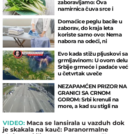
zaboravljamo: Ova
namirnica čuva srce i
reguliše šećer
Domaćice peglu bacile u
zaborav, do kraja leta
koriste samo ovo: Nema
nabora na odeći, ni
preznojavanja
Evo kada stižu pljuskovi sa
grmljavinom: U ovom delu
Srbije grmeće i padaće već
u četvrtak uveče
NEZAPAMĆEN PRIZOR NA
GRANICI SA CRNOM
GOROM: Srbi krenuli na
more, a kad su stigli na
prelaz, ostali u šoku!
VIDEO:
Maca se lansirala u vazduh dok
je skakala na kauč: Paranormalne