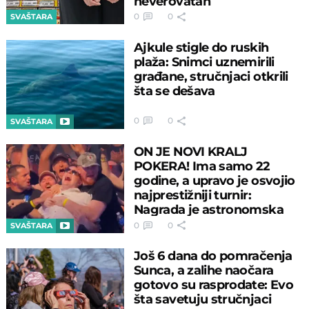
neverovatan
0
0
SVAŠTARA
Ajkule stigle do ruskih
plaža: Snimci uznemirili
građane, stručnjaci otkrili
šta se dešava
0
0
SVAŠTARA
ON JE NOVI KRALJ
POKERA! Ima samo 22
godine, a upravo je osvojio
najprestižniji turnir:
Nagrada je astronomska
0
0
SVAŠTARA
Još 6 dana do pomračenja
Sunca, a zalihe naočara
gotovo su rasprodate: Evo
šta savetuju stručnjaci