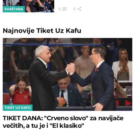
0
0
SVAŠTARA
Najnovije
Tiket Uz Kafu
TIKET UZ KAFU
TIKET DANA: "Crveno slovo" za navijače
večitih, a tu je i "El klasiko"