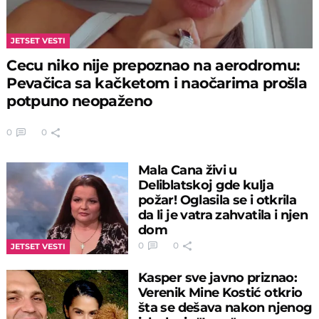
JETSET VESTI
Cecu niko nije prepoznao na aerodromu:
Pevačica sa kačketom i naočarima prošla
potpuno neopaženo
0
0
Mala Cana živi u
Deliblatskoj gde kulja
požar! Oglasila se i otkrila
da li je vatra zahvatila i njen
dom
0
0
JETSET VESTI
Kasper sve javno priznao:
Verenik Mine Kostić otkrio
šta se dešava nakon njenog