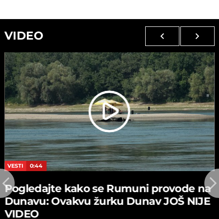
VIDEO
VESTI
0:44
Pogledajte kako se Rumuni provode na
Dunavu: Ovakvu žurku Dunav JOŠ NIJE
VIDEO