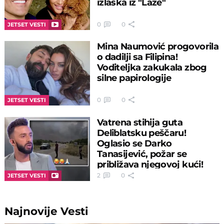
izlaska iz "Laze"
0
0
JETSET VESTI
Mina Naumović progovorila
o dadilji sa Filipina!
Voditeljka zakukala zbog
silne papirologije
0
0
JETSET VESTI
Vatrena stihija guta
Deliblatsku peščaru!
Oglasio se Darko
Tanasijević, požar se
približava njegovoj kući!
2
0
JETSET VESTI
Najnovije
Vesti