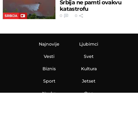
Srbija ne pamti ovakvu
katastrofu
0
0
SRBIJA
Najnovije
Ljubimci
Vesti
Svet
Biznis
Kultura
Sport
Jetset
Nauka
Ona
Aero
Zanimljivosti
eKlinika
Hi-Tech
Auto
Plantbased