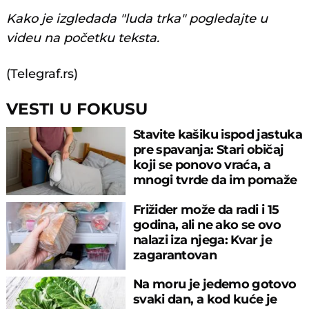
Kako je izgledada "luda trka" pogledajte u
videu na početku teksta.
(Telegraf.rs)
VESTI U FOKUSU
Stavite kašiku ispod jastuka
pre spavanja: Stari običaj
koji se ponovo vraća, a
mnogi tvrde da im pomaže
Frižider može da radi i 15
godina, ali ne ako se ovo
nalazi iza njega: Kvar je
zagarantovan
Na moru je jedemo gotovo
svaki dan, a kod kuće je