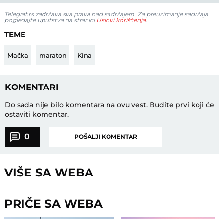
Telegraf.rs zadržava sva prava nad sadržajem. Za preuzimanje sadržaja
pogledajte uputstva na stranici
Uslovi korišćenja
.
TEME
Mačka
maraton
Kina
KOMENTARI
Do sada nije bilo komentara na ovu vest.
Budite prvi koji će
ostaviti komentar.
0
POŠALJI KOMENTAR
VIŠE SA WEBA
PRIČE SA WEBA