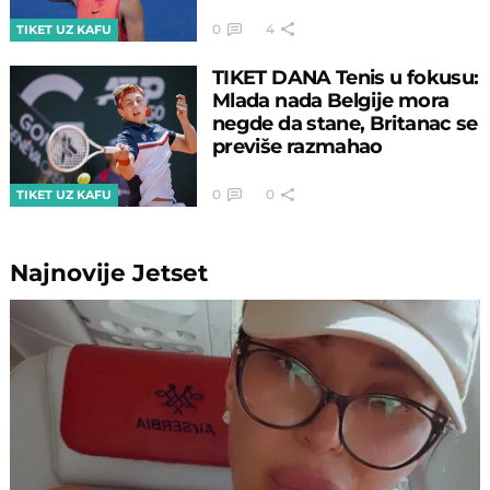
0
4
TIKET UZ KAFU
TIKET DANA Tenis u fokusu:
Mlada nada Belgije mora
negde da stane, Britanac se
previše razmahao
0
0
TIKET UZ KAFU
Najnovije
Jetset