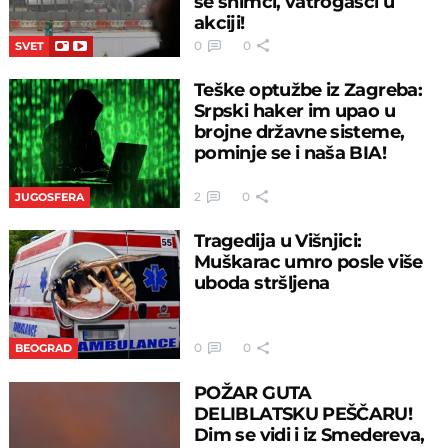
se snimci, vatrogasci u
akciji!
0
0
SVET
Teške optužbe iz Zagreba:
Srpski haker im upao u
brojne državne sisteme,
pominje se i naša BIA!
2
0
JUGOSFERA
Tragedija u Višnjici:
Muškarac umro posle više
uboda stršljena
0
0
BEOGRAD
POŽAR GUTA
DELIBLATSKU PEŠČARU!
Dim se vidi i iz Smedereva,