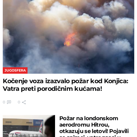
JUGOSFERA
Kočenje voza izazvalo požar kod Konjica:
Vatra preti porodičnim kućama!
0
0
Požar na londonskom
aerodromu Hitrou,
otkazuju se letovi! Pojavili