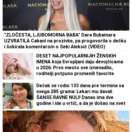
"ZLOČESTA, LJUBOMORNA BABA" Dara Bubamara
UZVRATILA Cakani na prozivke, pa progovorila o dečku
i šokirala komentarom o Seki Aleksić (VIDEO)
DESET NAJPOPULARNIJIH ŽENSKIH
IMENA koja Evropljani daju devojčicama
u 2026: Prvo mesto sve iznenadilo,
roditelji potpuno promenili favorite
Dečak se rodio 133 dana pre termina sa
svega 285 grama: Lekari mu davali
ŠANSE RAVNE NULI! Danas ima dve
godine i ide u vrtić, a da je došao na svet
DAN RANIJE, sudbina bi imala mnogo
lošiji scenario