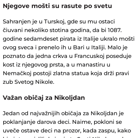
Njegove mošti su rasute po svetu
Sahranjen je u Turskoj, gde su mu ostaci
čiuvani nekoliko stotina godina, da bi 1087.
godine sedamdeset pirata iz Italije ukralo mošti
ovog sveca i prenelo ih u Bari u Italiji. Malo je
poznato da jedna crkva u Francuskoj poseduje
kost iz njegovog prsta, a u manastiru u
Nemačkoj postoji zlatna statua koja drži pravi
zub Svetog Nikole.
Važan običaj za Nikoljdan
Jedan od najvažnijih običaja za Nikoljdan je
poklanjanje darova deci. Naime, pokloni se
uveče ostave deci na prozor, kada zaspu, kako