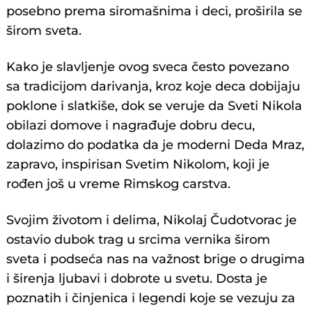
posebno prema siromašnima i deci, proširila se
širom sveta.
Kako je slavljenje ovog sveca često povezano
sa tradicijom darivanja, kroz koje deca dobijaju
poklone i slatkiše, dok se veruje da Sveti Nikola
obilazi domove i nagrađuje dobru decu,
dolazimo do podatka da je moderni Deda Mraz,
zapravo, inspirisan Svetim Nikolom, koji je
rođen još u vreme Rimskog carstva.
Svojim životom i delima, Nikolaj Čudotvorac je
ostavio dubok trag u srcima vernika širom
sveta i podseća nas na važnost brige o drugima
i širenja ljubavi i dobrote u svetu. Dosta je
poznatih i činjenica i legendi koje se vezuju za