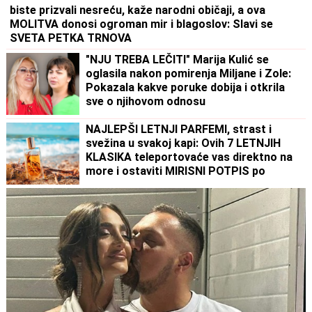
biste prizvali nesreću, kaže narodni običaji, a ova
MOLITVA donosi ogroman mir i blagoslov: Slavi se
SVETA PETKA TRNOVA
"NJU TREBA LEČITI" Marija Kulić se
oglasila nakon pomirenja Miljane i Zole:
Pokazala kakve poruke dobija i otkrila
sve o njihovom odnosu
NAJLEPŠI LETNJI PARFEMI, strast i
svežina u svakoj kapi: Ovih 7 LETNJIH
KLASIKA teleportovaće vas direktno na
more i ostaviti MIRISNI POTPIS po
kojem će vas svi pamtiti