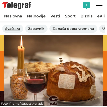
1
Naslovna
Najnovije
Vesti
Sport
Biznis
eKli
Svaštara
Zabavnik
Za naša dobra vremena
Uk
Foto: Promo/ Strauss Adriatic