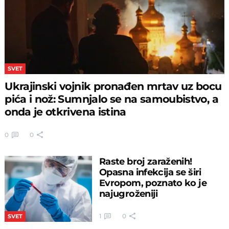
SVET
Ukrajinski vojnik pronađen mrtav uz bocu
pića i nož: Sumnjalo se na samoubistvo, a
onda je otkrivena istina
0
0
Raste broj zaraženih!
Opasna infekcija se širi
Evropom, poznato ko je
najugroženiji
1
0
SVET