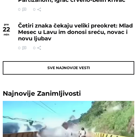
0
0
Četiri znaka čekaju veliki preokret: Mlad
pre
22
Mesec u Lavu im donosi sreću, novac i
min
novu ljubav
0
0
SVE NAJNOVIJE VESTI
Najnovije
Zanimljivosti