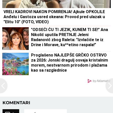
VRELI KADROVI NAKON POMIRENJA! Ajkule OPKOLILE
Anđelu i Gastoza usred okeana: Provod pred ulazak u
"Elitu 10" (FOTO, VIDEO)
"ODSEĆI ĆU TI JEZIK, KUNEM TI SE!" Ana
Nikolić uputila PRETNJE Jeleni
Radanović zbog Raleta: "Izvlačiće te iz
Drine i Morave, ku**etino raspala!"
(VIDEO)
Proglašeno NAJLEPŠE GRČKO OSTRVO
za 2026: Jonski dragulj osvaja kristalnim
morem, nestvarnom prirodom i plažama
kao sa razglednice
by Aklamator
KOMENTARI