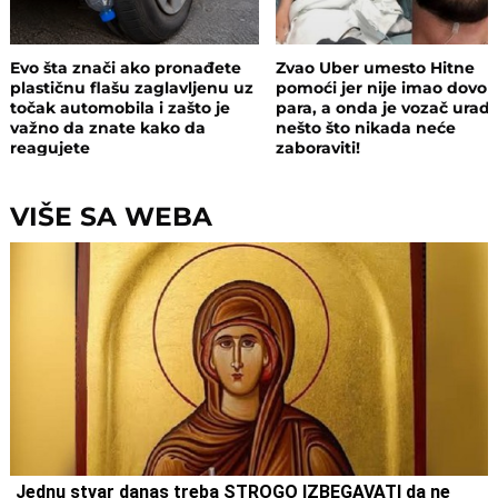
Evo šta znači ako pronađete
Zvao Uber umesto Hitne
plastičnu flašu zaglavljenu uz
pomoći jer nije imao dovol
točak automobila i zašto je
para, a onda je vozač uradi
važno da znate kako da
nešto što nikada neće
reagujete
zaboraviti!
VIŠE SA WEBA
Jednu stvar danas treba STROGO IZBEGAVATI da ne