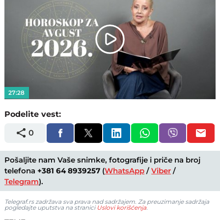
Play
Video
27:28
Podelite vest:
0
Pošaljite nam Vaše snimke, fotografije i priče na broj
telefona
+381 64 8939257
(
WhatsApp
/
Viber
/
Telegram
).
Telegraf.rs zadržava sva prava nad sadržajem. Za preuzimanje sadržaja
pogledajte uputstva na stranici
Uslovi korišćenja
.