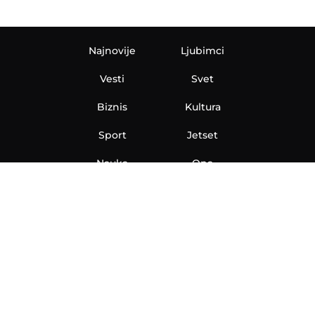
Najnovije
Ljubimci
Vesti
Svet
Biznis
Kultura
Sport
Jetset
Nauka
Ona
Aero
Zanimljivosti
eKlinika
Hi-Tech
Auto
Plantbased
Ubrzanje
Telegraf TV