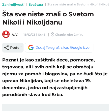
Zanimljivosti
Svaštara
Šta sve niste znali o Svetom Nikoli i Nikoljd
Šta sve niste znali o Svetom
Nikoli i Nikoljdanu
A. V.
18/12/23 | 10:46
Čitanje: oko 2 min.
Podeli
Poznat je kao zaštitnik dece, pomoraca,
trgovaca, ali i svih onih koji se obraćaju
njemu za pomoć i blagoslov, pa ne čudi što je
upravo Nikoljdan, koji se obeležava 19.
decembra, jedna od najzastupljenijih
porodičnih slava kod Srba.