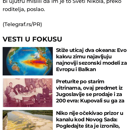
bi ujutru mislili da im je to Sveti Nikola, preko
roditelja, poslao.
(Telegraf.rs/PR)
VESTI U FOKUSU
Stiže uticaj dva okeana: Evo
kakvu zimu najavljuju
najnoviji sezonski modeli za
Evropu i Balkan
Preturite po starim
vitrinama, ovaj predmet iz
Jugoslavije se prodaje i za
200 evra: Kupovali su ga za
sitniš
Niko nije očekivao prizor u
kanalu kod Novog Sada:
Pogledajte šta je izronilo,