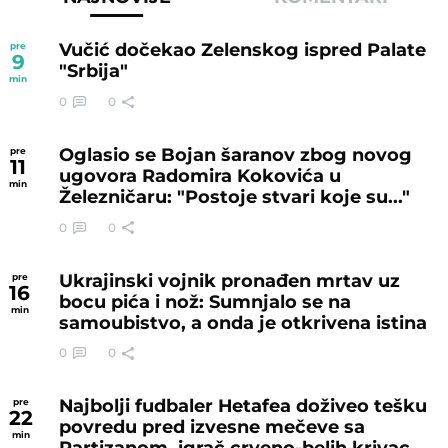
Vučić dočekao Zelenskog ispred Palate
pre
9
"Srbija"
min
0
0
Oglasio se Bojan šaranov zbog novog
pre
11
ugovora Radomira Kokovića u
min
Železničaru: "Postoje stvari koje su..."
0
0
Ukrajinski vojnik pronađen mrtav uz
pre
16
bocu pića i nož: Sumnjalo se na
min
samoubistvo, a onda je otkrivena istina
0
0
Najbolji fudbaler Hetafea doživeo tešku
pre
22
povredu pred izvesne mečeve sa
min
Partizanom, igrač crveno-belih krivac