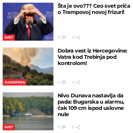
Šta je ovo??? Ceo svet priča
o Trampovoj novoj frizuri!
0
0
SVET
Dobra vest iz Hercegovine:
Vatra kod Trebinja pod
kontrolom!
0
0
JUGOSFERA
Nivo Dunava nastavlja da
pada: Bugarska u alarmu,
čak 109 cm ispod uslovne
nule
0
0
SVET