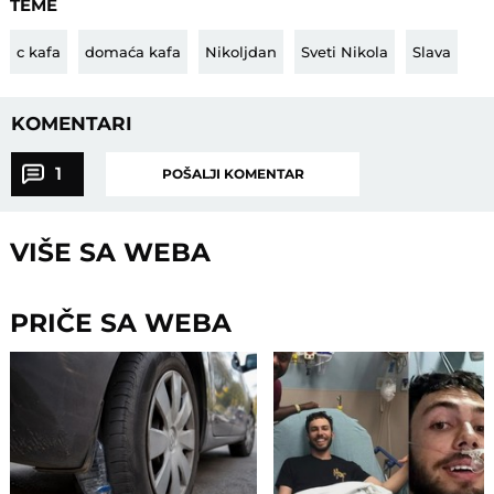
TEME
c kafa
domaća kafa
Nikoljdan
Sveti Nikola
Slava
KOMENTARI
1
POŠALJI KOMENTAR
VIŠE SA WEBA
PRIČE SA WEBA