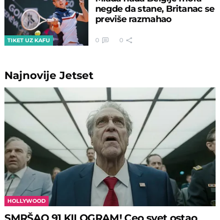
negde da stane, Britanac se
previše razmahao
0
0
TIKET UZ KAFU
Najnovije
Jetset
HOLLYWOOD
SMRŠAO 91 KILOGRAM! Ceo svet ostao