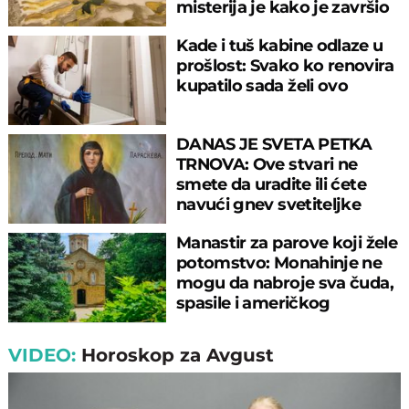
misterija je kako je završio
tu
Kade i tuš kabine odlaze u
prošlost: Svako ko renovira
kupatilo sada želi ovo
DANAS JE SVETA PETKA
TRNOVA: Ove stvari ne
smete da uradite ili ćete
navući gnev svetiteljke
Manastir za parove koji žele
potomstvo: Monahinje ne
mogu da nabroje sva čuda,
spasile i američkog
ambasadora
VIDEO:
Horoskop za Avgust