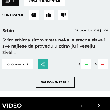
1
POŠALJI KOMENTAR
SORTIRANJE
Srbin
18. decembar 2023 | 11:04
Svim srbima sirom sveta neka je srecna slava i
sve najlese da provedu u zdravlju i veselju
ziveli...
›
5
0
ODGOVORITE
›
SVI KOMENTARI
VIDEO