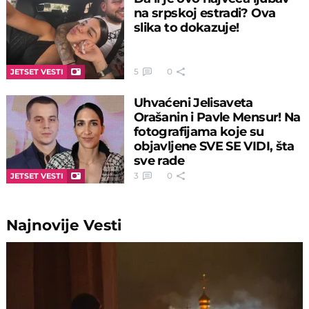
na srpskoj estradi? Ova
slika to dokazuje!
5
0
JETSET VESTI
Uhvaćeni Jelisaveta
Orašanin i Pavle Mensur! Na
fotografijama koje su
objavljene SVE SE VIDI, šta
sve rade
3
0
JETSET VESTI
Najnovije
Vesti