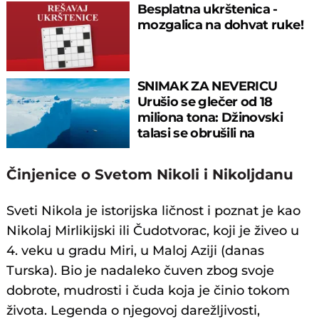
Besplatna ukrštenica -
mozgalica na dohvat ruke!
SNIMAK ZA NEVERICU
Urušio se glečer od 18
miliona tona: Džinovski
talasi se obrušili na
istraživački brod
Činjenice o Svetom Nikoli i Nikoljdanu
Sveti Nikola je istorijska ličnost i poznat je kao
Nikolaj Mirlikijski ili Čudotvorac, koji je živeo u
4. veku u gradu Miri, u Maloj Aziji (danas
Turska). Bio je nadaleko čuven zbog svoje
dobrote, mudrosti i čuda koja je činio tokom
života. Legenda o njegovoj darežljivosti,