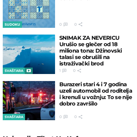
0
0
SUDOKU
SNIMAK ZA NEVERICU
Urušio se glečer od 18
miliona tona: Džinovski
talasi se obrušili na
istraživački brod
1
0
SVAŠTARA
Burazeri stari 4 i 7 godina
uzeli automobil od roditelja
i krenuli u vožnju: To se nije
dobro završilo
0
0
SVAŠTARA