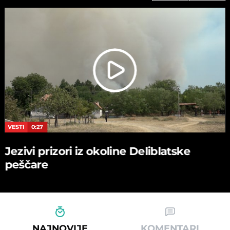
VESTI
0:27
Jezivi prizori iz okoline Deliblatske
peščare
NAJNOVIJE
KOMENTARI