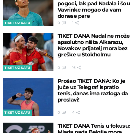
pogoci, lak pad Nadala i šou
Vavrinke mogao da vam
donese pare
0
1
TIKET UZ KAFU
TIKET DANA Nadal ne može
apsolutno ništa Alkarazu,
Novakov prijatelj mora bez
greške u Stokholmu
0
16
TIKET UZ KAFU
Prošao TIKET DANA: Ko je
juče uz Telegraf ispratio
tenis, danas ima razloga da
proslavi!
0
4
TIKET UZ KAFU
TIKET DANA Tenis u fokusu:
Mlada nada Belgije mora