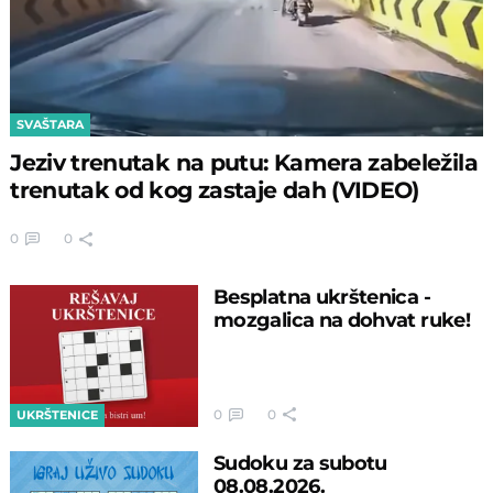
SVAŠTARA
Jeziv trenutak na putu: Kamera zabeležila
trenutak od kog zastaje dah (VIDEO)
0
0
Besplatna ukrštenica -
mozgalica na dohvat ruke!
0
0
UKRŠTENICE
Sudoku za subotu
08.08.2026.