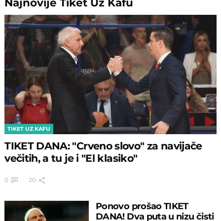
Najnovije
Tiket Uz Kafu
TIKET UZ KAFU
TIKET DANA: "Crveno slovo" za navijače
večitih, a tu je i "El klasiko"
0
20
Ponovo prošao TIKET
DANA! Dva puta u nizu čisti