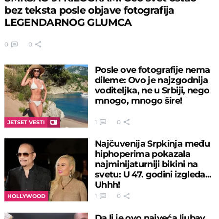
bez teksta posle objave fotografija
LEGENDARNOG GLUMCA
0
0
Posle ove fotografije nema
dileme: Ovo je najzgodnija
voditeljka, ne u Srbiji, nego
mnogo, mnogo šire!
1
0
JETSET VESTI
Najčuvenija Srpkinja među
hiphoperima pokazala
najminijaturniji bikini na
svetu: U 47. godini izgleda...
Uhhh!
1
0
HOLLYWOOD
Da li je ovo najveća ljubav