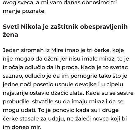
ovog sveca, a mi vam danas donosimo tri
manje poznate:
Sveti Nikola je zaštitnik obespravljenih
žena
Jedan siromah iz Mire imao je tri ćerke, koje
nije mogao da oženi jer nisu imale miraz, te je
iz očaja odlučio da ih proda. Kada je to svetac
saznao, odlučio je da im pomogne tako što je
jedne noći posetio usnule devojke i u cipelu
najstarije ostavio džačić zlata. Kada su se sestre
probudile, shvatile su da imaju miraz i da se
mogu udati. To je ponovio kada su i druge
ćerke stasale za udaju, ne žaleći novca koji bi
im doneo mir.