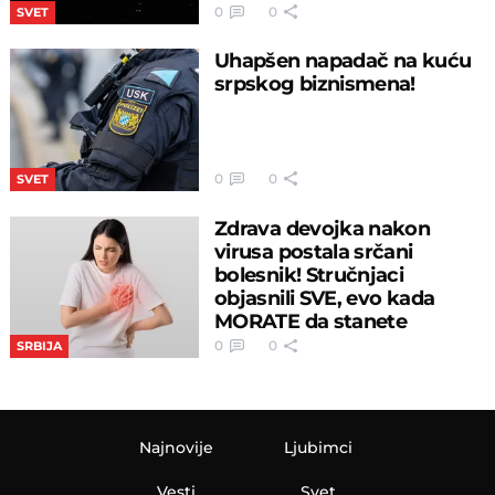
0
0
SVET
Uhapšen napadač na kuću
srpskog biznismena!
0
0
SVET
Zdrava devojka nakon
virusa postala srčani
bolesnik! Stručnjaci
objasnili SVE, evo kada
MORATE da stanete
0
0
SRBIJA
Najnovije
Ljubimci
Vesti
Svet