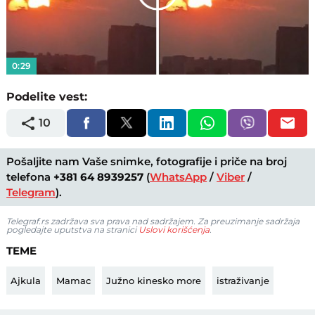
Play
Video
0:29
Podelite vest:
10
Pošaljite nam Vaše snimke, fotografije i priče na broj
telefona
+381 64 8939257
(
WhatsApp
/
Viber
/
Telegram
).
Telegraf.rs zadržava sva prava nad sadržajem. Za preuzimanje sadržaja
pogledajte uputstva na stranici
Uslovi korišćenja
.
TEME
Ajkula
Mamac
Južno kinesko more
istraživanje