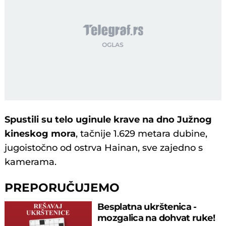
Spustili su telo uginule krave na dno Južnog
kineskog mora
, tačnije 1.629 metara dubine,
jugoistočno od ostrva Hainan, sve zajedno s
kamerama.
PREPORUČUJEMO
Besplatna ukrštenica -
mozgalica na dohvat ruke!