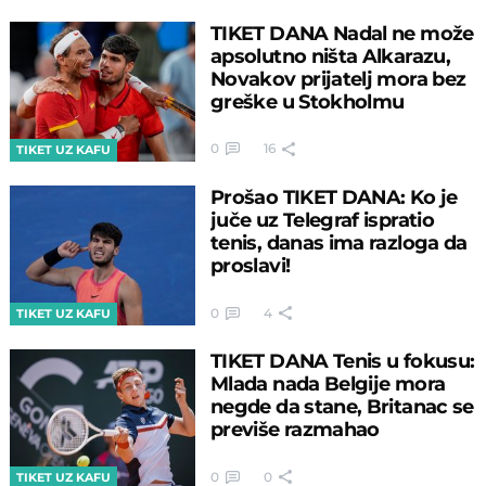
TIKET DANA Nadal ne može
apsolutno ništa Alkarazu,
Novakov prijatelj mora bez
greške u Stokholmu
0
16
TIKET UZ KAFU
Prošao TIKET DANA: Ko je
juče uz Telegraf ispratio
tenis, danas ima razloga da
proslavi!
0
4
TIKET UZ KAFU
TIKET DANA Tenis u fokusu:
Mlada nada Belgije mora
negde da stane, Britanac se
previše razmahao
0
0
TIKET UZ KAFU