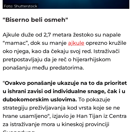
Foto: Shutterstock
"Biserno beli osmeh"
Ajkule duže od 2,7 metara žestoko su napale
“mamac”, dok su manje
ajkule
oprezno kružile
oko njega, kao da čekaju svoj red. Istraživači
pretpostavljaju da je reč o hijerarhijskom
ponašanju među predatorima.
“
Ovakvo ponašanje ukazuje na to da prioritet
u ishrani zavisi od individualne snage, čak i u
dubokomorskim uslovima.
To pokazuje
strategiju preživljavanja kod vrsta koje se ne
hrane usamljeno“, izjavio je Han Tijan iz Centra
za istraživanje mora u kineskoj provinciji