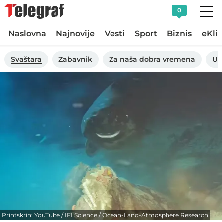
0
Naslovna
Najnovije
Vesti
Sport
Biznis
eKli
Svaštara
Zabavnik
Za naša dobra vremena
Uk
Printskrin: YouTube / IFLScience / Ocean-Land-Atmosphere Research