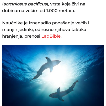
(
somniosus pacificus
), vrsta koja živi na
dubinama većim od 1.000 metara.
Naučnike je iznenadilo ponašanje većih i
manjih jedinki, odnosno njihova taktika
hranjenja, prenosi
LadBible
.