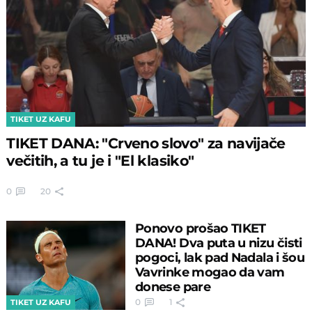
TIKET UZ KAFU
TIKET DANA: "Crveno slovo" za navijače
večitih, a tu je i "El klasiko"
0
20
Ponovo prošao TIKET
DANA! Dva puta u nizu čisti
pogoci, lak pad Nadala i šou
Vavrinke mogao da vam
donese pare
0
1
TIKET UZ KAFU