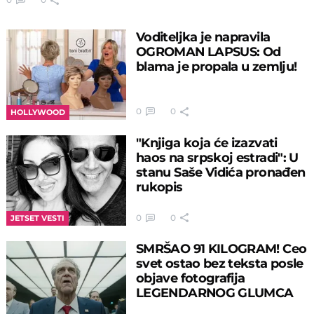
Voditeljka je napravila
OGROMAN LAPSUS: Od
blama je propala u zemlju!
0
0
HOLLYWOOD
"Knjiga koja će izazvati
haos na srpskoj estradi": U
stanu Saše Vidića pronađen
rukopis
0
0
JETSET VESTI
SMRŠAO 91 KILOGRAM! Ceo
svet ostao bez teksta posle
objave fotografija
LEGENDARNOG GLUMCA