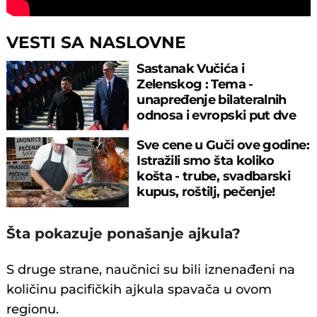
VESTI SA NASLOVNE
Sastanak Vučića i
Zelenskog : Tema -
unapređenje bilateralnih
odnosa i evropski put dve
zemlje
Sve cene u Guči ove godine:
Istražili smo šta koliko
košta - trube, svadbarski
kupus, roštilj, pečenje!
Šta pokazuje ponašanje ajkula?
S druge strane, naučnici su bili iznenađeni na
količinu pacifičkih ajkula spavača u ovom
regionu.