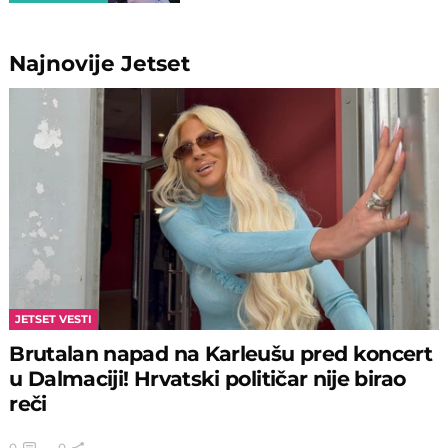
Najnovije
Jetset
JETSET VESTI
Brutalan napad na Karleušu pred koncert
u Dalmaciji! Hrvatski političar nije birao
reči
0
0