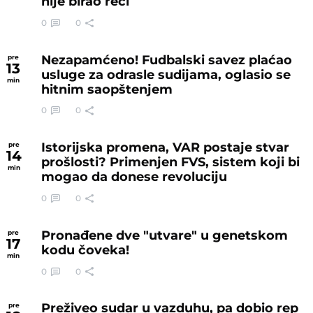
nije birao reči
0
0
Nezapamćeno! Fudbalski savez plaćao
pre
13
usluge za odrasle sudijama, oglasio se
min
hitnim saopštenjem
0
0
Istorijska promena, VAR postaje stvar
pre
14
prošlosti? Primenjen FVS, sistem koji bi
min
mogao da donese revoluciju
0
0
Pronađene dve "utvare" u genetskom
pre
17
kodu čoveka!
min
0
0
Preživeo sudar u vazduhu, pa dobio rep
pre