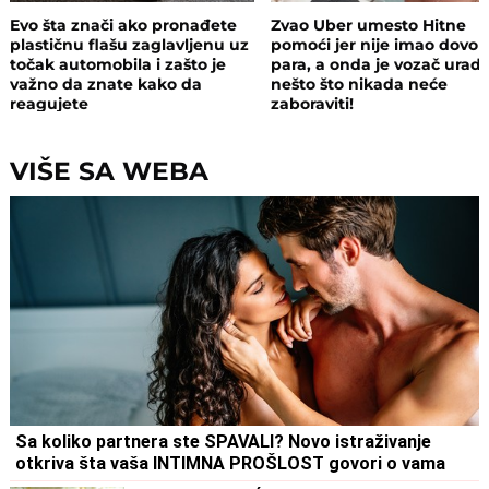
Evo šta znači ako pronađete
Zvao Uber umesto Hitne
plastičnu flašu zaglavljenu uz
pomoći jer nije imao dovol
točak automobila i zašto je
para, a onda je vozač uradi
važno da znate kako da
nešto što nikada neće
reagujete
zaboraviti!
VIŠE SA WEBA
Sa koliko partnera ste SPAVALI? Novo istraživanje
otkriva šta vaša INTIMNA PROŠLOST govori o vama