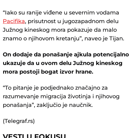
“Iako su ranije viđene u severnim vodama
Pacifika
, prisutnost u jugozapadnom delu
Južnog kineskog mora pokazuje da malo
znamo o njihovom kretanju”, naveo je Tijan.
On dodaje da ponašanje ajkula potencijalno
ukazuje da u ovom delu Južnog kineskog
mora postoji bogat izvor hrane.
“To pitanje je podjednako značajno za
razumevanje migracija životinja i njihovog
ponašanja”, zaključio je naučnik.
(Telegraf.rs)
VESTI U FOKUSU