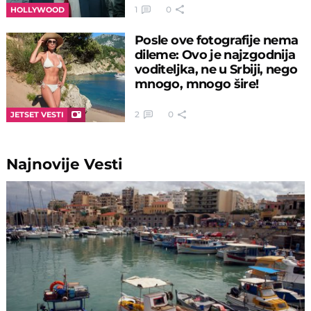
1
0
HOLLYWOOD
Posle ove fotografije nema
dileme: Ovo je najzgodnija
voditeljka, ne u Srbiji, nego
mnogo, mnogo šire!
2
0
JETSET VESTI
Najnovije
Vesti