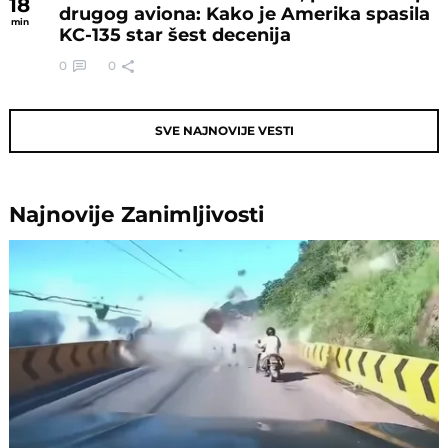
18
drugog aviona: Kako je Amerika spasila
min
KC-135 star šest decenija
0
0
SVE NAJNOVIJE VESTI
Najnovije
Zanimljivosti