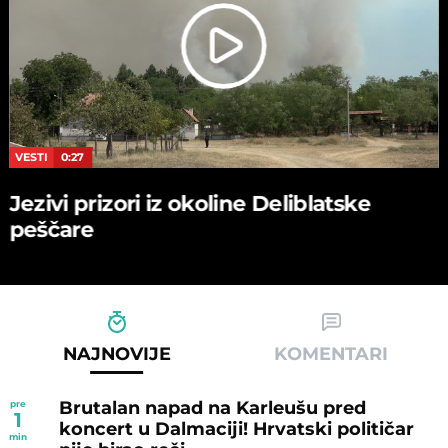
VESTI
0:27
Jezivi prizori iz okoline Deliblatske
peščare
NAJNOVIJE
KOMENTARI
Brutalan napad na Karleušu pred
pre
1
koncert u Dalmaciji! Hrvatski političar
min