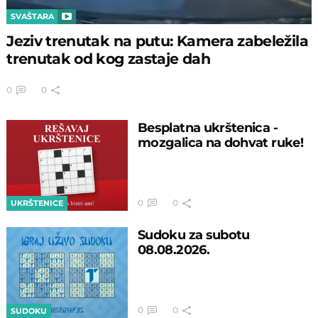
SVAŠTARA
Jeziv trenutak na putu: Kamera zabeležila
trenutak od kog zastaje dah
0
0
Besplatna ukrštenica -
mozgalica na dohvat ruke!
0
0
UKRŠTENICE
Sudoku za subotu
08.08.2026.
0
0
SUDOKU