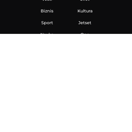
Biznis
Kultura
Sport
Jetset
Nauka
Ona
Aero
Zanimljivosti
eKlinika
Hi-Tech
Auto
Plantbased
Ubrzanje
Telegraf TV