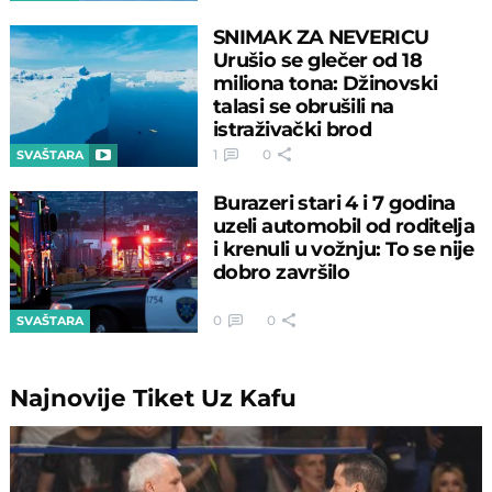
SNIMAK ZA NEVERICU
Urušio se glečer od 18
miliona tona: Džinovski
talasi se obrušili na
istraživački brod
1
0
SVAŠTARA
Burazeri stari 4 i 7 godina
uzeli automobil od roditelja
i krenuli u vožnju: To se nije
dobro završilo
0
0
SVAŠTARA
Najnovije
Tiket Uz Kafu