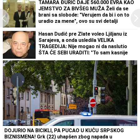
TAMARA ĐURIĆ DAJE 560.000 EVRA KAO
JEMSTVO ZA BIVŠEG MUŽA Želi da se
brani sa slobode: "Verujem da bi i on to
uradio za mene", ovo su svi detalji
Hasan Dudić pre Zlate voleo Ljiljanu iz
Sarajeva, a onda usledila VELIKA
TRAGEDIJA: Nije mogao ni da naslutio
ŠTA ĆE SEBI URADITI: "To sam kasnije
saznao"
DOJURIO NA BICIKLI, PA PUCAO U KUĆU SRPSKOG
BIZNISMENA! Grk (22) uhapšen zbog napada u