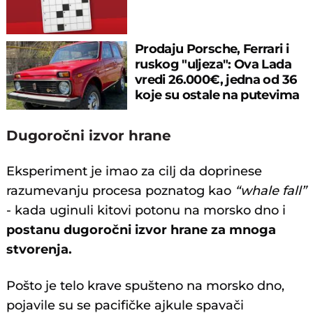
Prodaju Porsche, Ferrari i
ruskog "uljeza": Ova Lada
vredi 26.000€, jedna od 36
koje su ostale na putevima
Dugoročni izvor hrane
Eksperiment je imao za cilj da doprinese
razumevanju procesa poznatog kao
“whale fall”
- kada uginuli kitovi potonu na morsko dno i
postanu dugoročni izvor hrane za mnoga
stvorenja.
Pošto je telo krave spušteno na morsko dno,
pojavile su se pacifičke ajkule spavači