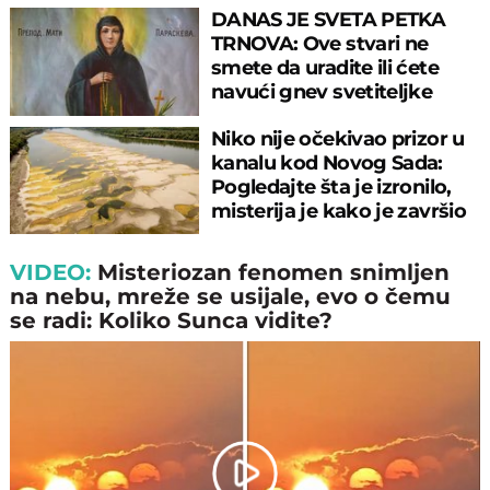
DANAS JE SVETA PETKA
TRNOVA: Ove stvari ne
smete da uradite ili ćete
navući gnev svetiteljke
Niko nije očekivao prizor u
kanalu kod Novog Sada:
Pogledajte šta je izronilo,
misterija je kako je završio
tu
VIDEO:
Misteriozan fenomen snimljen
na nebu, mreže se usijale, evo o čemu
se radi: Koliko Sunca vidite?