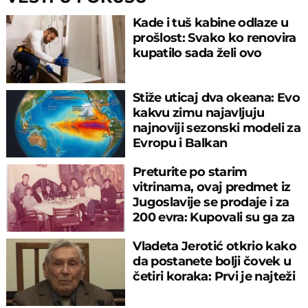
Kade i tuš kabine odlaze u
prošlost: Svako ko renovira
kupatilo sada želi ovo
Stiže uticaj dva okeana: Evo
kakvu zimu najavljuju
najnoviji sezonski modeli za
Evropu i Balkan
Preturite po starim
vitrinama, ovaj predmet iz
Jugoslavije se prodaje i za
200 evra: Kupovali su ga za
sitniš
Vladeta Jerotić otkrio kako
da postanete bolji čovek u
četiri koraka: Prvi je najteži