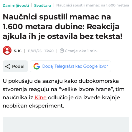
Zanimljivosti
Svaštara
Naučnici spustili mamac na 1.600 metara dubi
Naučnici spustili mamac na
1.600 metara dubine: Reakcija
ajkula ih je ostavila bez teksta!
S. K.
11/07/25 | 13:40
Čitanje: oko 1 min.
Podeli
U pokušaju da saznaju kako dubokomorska
stvorenja reaguju na “velike izvore hrane”, tim
naučnika iz
Kine
odlučio je da izvede krajnje
neobičan eksperiment.