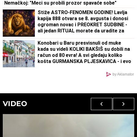
Nemačkoj: "Meci su probili prozor spavaće sobe"
Stiže ASTRO-FENOMEN GODINE! Lavlja
kapija 888 otvara se 8. avgusta i donosi
ogroman novac i PREOKRET SUDBINE -
ali jedan RITUAL morate da uradite za
uspeh
Konobari u Baru presvisnuli od muke
kada su videli KOLIKI BAKŠIŠ su dobili na
račun od 80 evra! A svi gledaju koliko
košta GURMANSKA PLJESKAVICA - i evo
kako komentarišu NAPOJNICU
by Aklamator
VIDEO