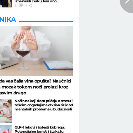
iznenadili ćerku, kad ono...
2
1
INIKA
 da vas čaša vina opušta? Naučnici
 mozak tokom noći prolazi kroz
sasvim drugo
Način na koji deca pričaju o stresu i
teškim događajima otkriva rizik od
mentalnih problema u budućnosti
GLP-1 lekovi i bolesti bubrega:
Potencijalne koristi i šta kažu