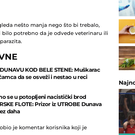
gleda nešto manja nego što bi trebalo,
i bilo potrebno da je odvede veterinaru ili
parazita.
OVNE
DUNAVU KOD BELE STENE: Muškarac
čamca da se osveži i nestao u reci
Najn
mo se u potopljeni nacistički brod
KE FLOTE: Prizor iz UTROBE Dunava
bez daha
obio je komentar korisnika koji je