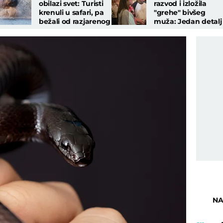
obilazi svet: Turisti
razvod i izložila
krenuli u safari, pa
"grehe" bivšeg
bežali od razjarenog
muža: Jedan detalj
nilskog konja
je sve ostavio bez
teksta
NA