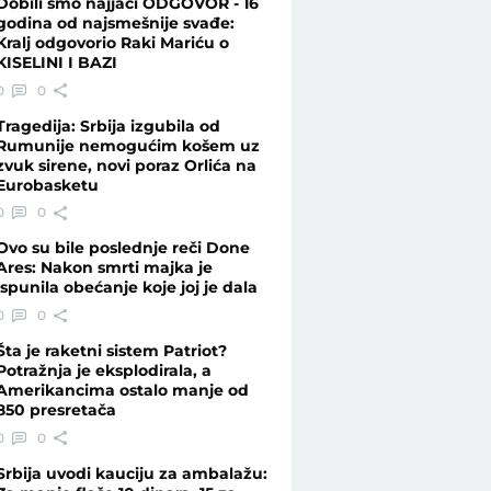
Dobili smo najjači ODGOVOR - 16
godina od najsmešnije svađe:
Kralj odgovorio Raki Mariću o
KISELINI I BAZI
s
0
0
Tragedija: Srbija izgubila od
Rumunije nemogućim košem uz
zvuk sirene, novi poraz Orlića na
Eurobasketu
0
0
Ovo su bile poslednje reči Done
Ares: Nakon smrti majka je
ispunila obećanje koje joj je dala
0
0
Šta je raketni sistem Patriot?
Potražnja je eksplodirala, a
Amerikancima ostalo manje od
850 presretača
0
0
Srbija uvodi kauciju za ambalažu: