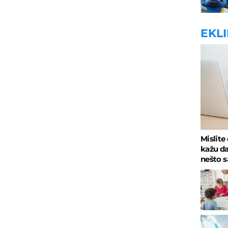
EKL
Mislite
kažu da
nešto 