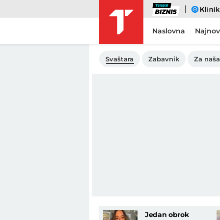
Biznis
eKlinika
Naslovna
Najnov
Svaštara
Zabavnik
Za naša
Jedan obrok