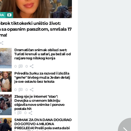
RA
brok tiktokerki uništio život:
a sa opasnim parazitom, smršala 17
ama!
Dramatičan snimak obilazi svet:
Turisti krenuli u safari, pa bežali od
razjarenog nilskog konja
0
0
Priredila žurku za razvod i izložila
"grehe" bivšeg muža: Jedan detalj
je sve ostavio bez teksta
0
0
Zbog nje je internet "stao":
Devojka u crvenom bikiniju
objavila nove snimke i ponovo
postala hit
1
0
SNIMAK ZA DVA DANA DOGURAO
DO GOTOVO 4 MILIONA
PREGLEDA! Prešli pola sveta da bi