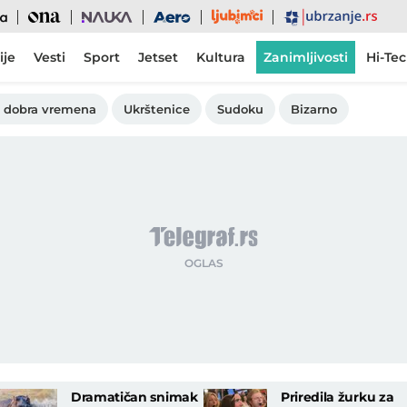
Ljubimci
Ona
Nauka
Aero
Ubrzanje
ije
Vesti
Sport
Jetset
Kultura
Zanimljivosti
Hi-Te
 dobra vremena
Ukrštenice
Sudoku
Bizarno
Dramatičan snimak
Priredila žurku za