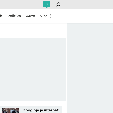
0
ch
Politika
Auto
Više
Zbog nje je internet