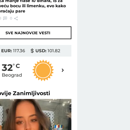
Za manje flaše 10 dinara, 15 za
veću bocu ili limenku, evo kako
vraćaju pare
0
0
SVE NAJNOVIJE VESTI
EUR:
117.36
USD:
101.82
32
32
o
C
o
C
Beograd
Novi Sad
ovije
Zanimljivosti