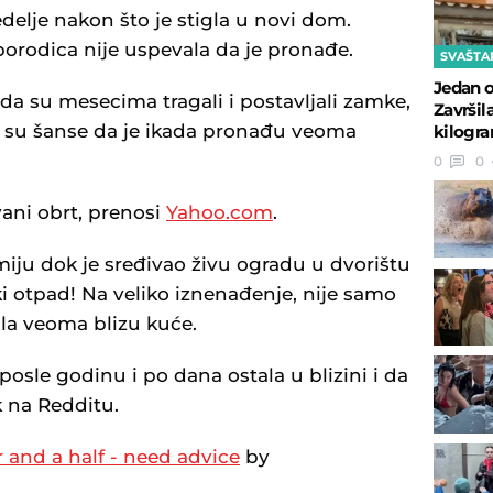
delje nakon što je stigla u novi dom.
porodica nije uspevala da je pronađe.
SVAŠTA
Jedan o
 da su mesecima tragali i postavljali zamke,
Završil
da su šanse da je ikada pronađu veoma
kilogr
0
0
ani obrt, prenosi
Yahoo.com
.
miju dok je sređivao živu ogradu u dvorištu
ki otpad! Na veliko iznenađenje, nije samo
ila veoma blizu kuće.
osle godinu i po dana ostala u blizini i da
k na Redditu.
 and a half - need advice
by