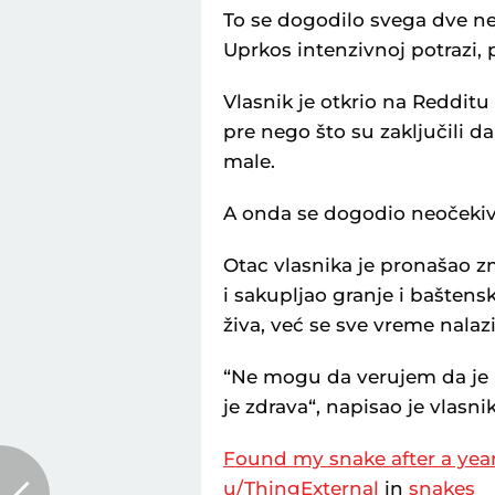
To se dogodilo svega dve ne
Uprkos intenzivnoj potrazi, 
Vlasnik je otkrio na Redditu
pre nego što su zaključili 
male.
A onda se dogodio neočekiv
Otac vlasnika je pronašao z
i sakupljao granje i baštens
živa, već se sve vreme nalaz
“Ne mogu da verujem da je p
je zdrava“, napisao je vlasni
Found my snake after a year
u/ThingExternal
in
snakes