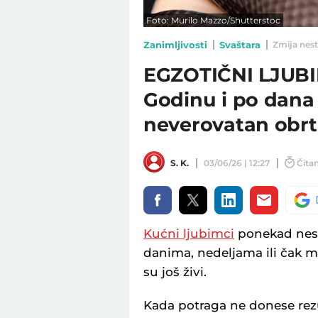
Foto: Murilo Mazzo/Shutterstoc
Zanimljivosti
Svaštara
Zmija nest
EGZOTIČNI LJUB
Godinu i po dana 
neverovatan obrt,
S. K.
03/06/26 | 12:27
Čitan
Kućni ljubimci
ponekad nesta
danima, nedeljama ili čak 
su još živi.
Kada potraga ne donese rezu