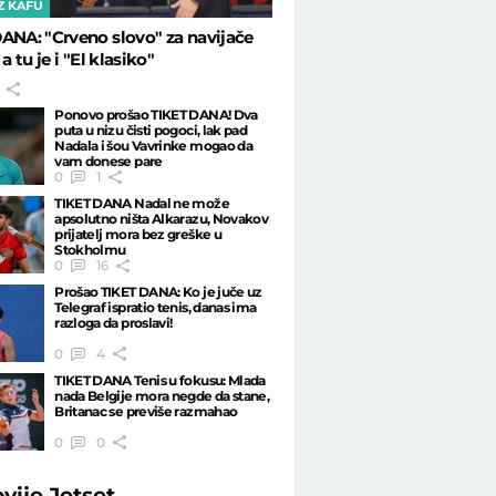
Z KAFU
ANA: "Crveno slovo" za navijače
 a tu je i "El klasiko"
Ponovo prošao TIKET DANA! Dva
puta u nizu čisti pogoci, lak pad
Nadala i šou Vavrinke mogao da
vam donese pare
0
1
TIKET DANA Nadal ne može
apsolutno ništa Alkarazu, Novakov
prijatelj mora bez greške u
Stokholmu
0
16
Prošao TIKET DANA: Ko je juče uz
Telegraf ispratio tenis, danas ima
razloga da proslavi!
0
4
TIKET DANA Tenis u fokusu: Mlada
nada Belgije mora negde da stane,
Britanac se previše razmahao
0
0
ovije
Jetset