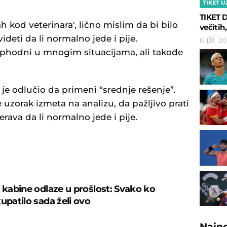
TIKET U
TIKET D
h kod veterinara', lično mislim da bi bilo
večitih,
ideti da li normalno jede i pije.
0
20
ophodni u mnogim situacijama, ali takođe
 je odlučio da primeni “srednje rešenje”.
 uzorak izmeta na analizu, da pažljivo prati
rava da li normalno jede i pije.
U
š kabine odlaze u prošlost: Svako ko
upatilo sada želi ovo
Najn