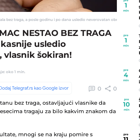
pre
1
min
ala bez traga, a posle godinu i po dana usledio neverovatan obrt - Telegraf.r
IMAC NESTAO BEZ TRAGA
pre
1
kasnije usledio
min
 vlasnik šokiran!
pre
je: oko 1 min.
4
min
0
0
pre
nu bez traga, ostavljajući vlasnike da
10
min
mesecima tragaju za bilo kakvim znakom da
ltate, mnogi se na kraju pomire s
pre
11