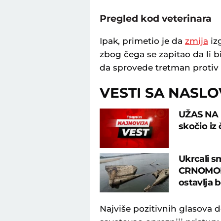
Pregled kod veterinara
Ipak, primetio je da
zmija
iz
zbog čega se zapitao da li b
da sprovede tretman protiv 
VESTI SA NASL
UŽAS NA 
skočio iz 
Ukrcali s
CRNOMORS
ostavlja 
Najviše pozitivnih glasova d