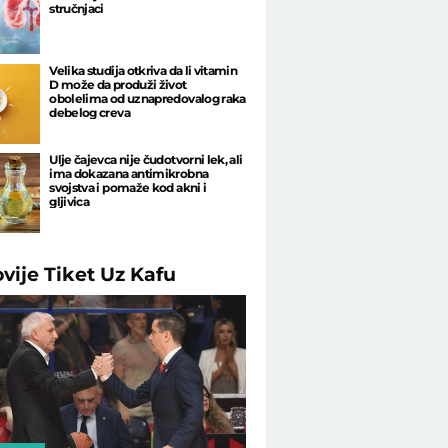
stručnjaci
Velika studija otkriva da li vitamin
D može da produži život
obolelima od uznapredovalog raka
debelog creva
Ulje čajevca nije čudotvorni lek, ali
ima dokazana antimikrobna
svojstva i pomaže kod akni i
gljivica
ovije
Tiket Uz Kafu