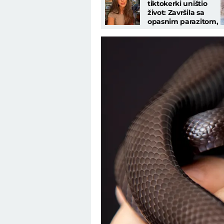
tiktokerki uništio
život: Završila sa
opasnim parazitom,
smršala 17
kilograma!