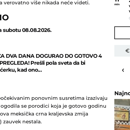
 verovatno više nikada neće videti.
min
MO
 subotu 08.08.2026.
ZA DVA DANA DOGURAO DO GOTOVO 4
REGLEDA! Prešli pola sveta da bi
30
o
C
 ćerku, kad ono...
Priština
Najn
eočekivanim ponovnim susretima izazivaju
dogodila se porodici koja je gotovo godinu
hova meksička crna kraljevska zmija
) zauvek nestala.