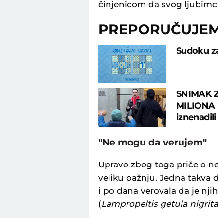
činjenicom da svog ljubimca
PREPORUČUJE
Sudoku za
SNIMAK 
MILIONA P
iznenadili
"Ne mogu da verujem"
Upravo zbog toga priče o n
veliku pažnju. Jedna takva 
i po dana verovala da je nji
(
Lampropeltis getula nigrita