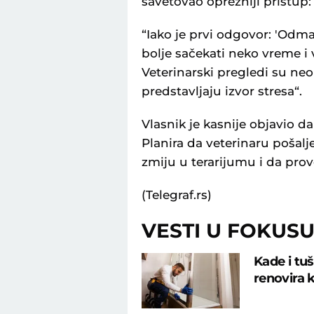
savetovao oprezniji pristup:
“Iako je prvi odgovor: 'Odma
bolje sačekati neko vreme i v
Veterinarski pregledi su ne
predstavljaju izvor stresa“.
Vlasnik je kasnije objavio da
Planira da veterinaru pošalje
zmiju u terarijumu i da prove
(Telegraf.rs)
VESTI U FOKUS
Kade i tu
renovira k