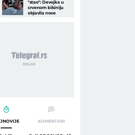
"stao": Devojka u
crvenom bikiniju
objavila nove
snimke i ponovo
postala hit
JNOVIJE
KOMENTARI