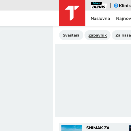
Biznis
eKlinika
Naslovna
Najnov
Svaštara
Zabavnik
Za naša
SNIMAK ZA