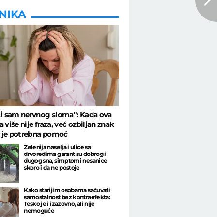
INIKA
ci sam nervnog sloma": Kada ova
 više nije fraza, već ozbiljan znak
 je potrebna pomoć
Zelenija naselja i ulice sa
drvoredima garant su dobrog i
dugog sna, simptomi nesanice
skoro i da ne postoje
Kako starijim osobama sačuvati
samostalnost bez kontraefekta:
Teško je i izazovno, ali nije
nemoguće