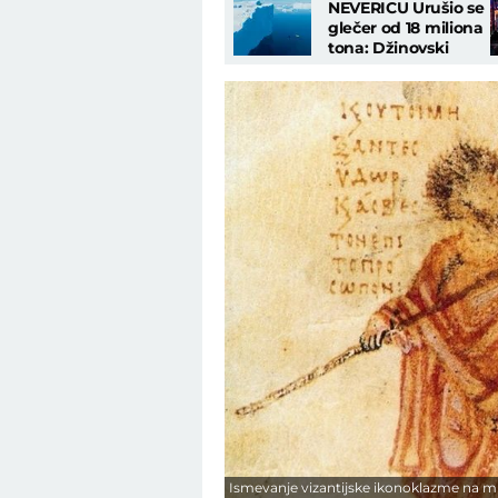
NEVERICU Urušio se
glečer od 18 miliona
tona: Džinovski
talasi se obrušili na
istraživački brod
Ismevanje vizantijske ikonoklazme na min