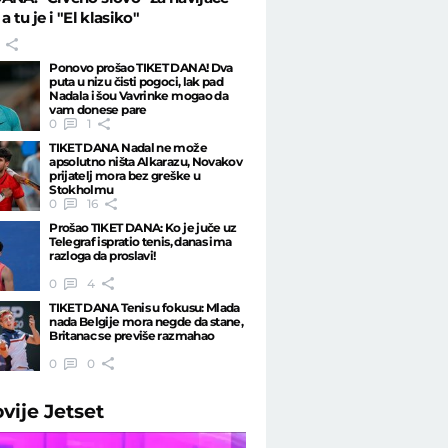
 a tu je i "El klasiko"
Ponovo prošao TIKET DANA! Dva
puta u nizu čisti pogoci, lak pad
Nadala i šou Vavrinke mogao da
vam donese pare
0
1
TIKET DANA Nadal ne može
apsolutno ništa Alkarazu, Novakov
prijatelj mora bez greške u
Stokholmu
0
16
Prošao TIKET DANA: Ko je juče uz
Telegraf ispratio tenis, danas ima
razloga da proslavi!
0
4
TIKET DANA Tenis u fokusu: Mlada
nada Belgije mora negde da stane,
Britanac se previše razmahao
0
0
ovije
Jetset