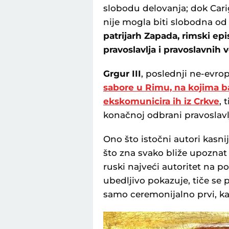
slobodu delovanja; dok Cari
nije mogla biti slobodna od 
patrijarh Zapada, rimski epi
pravoslavlja i pravoslavnih v
Grgur III
, poslednji ne-evrop
sabore u Rimu, na kojima b
ekskomunicira ih iz Crkve
, 
konačnoj odbrani pravoslavlj
Ono što istočni autori kasn
što zna svako bliže upoznat 
ruski najveći autoritet na p
ubedljivo pokazuje, tiče se 
samo ceremonijalno prvi, ka