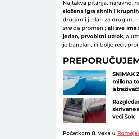
Na takva pitanja, naravno, n
složena igra sitnih i krupni
drugim i jedan za drugim, i 
sve
da promeni;
ali sve ima
jedan, prvobitni uzrok
, a u
je banalan, ili bolje reći, pr
PREPORUČUJE
SNIMAK Z
miliona to
istraživač
Razgledao
skrivene 
veći šok
Početkom 8. veka u
Romejs