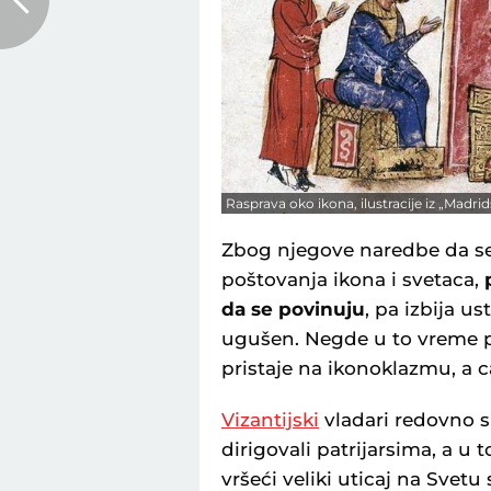
Rasprava oko ikona, ilustracije iz „Madr
Zbog njegove naredbe da se
poštovanja ikona i svetaca,
p
da se povinuju
, pa izbija us
ugušen. Negde u to vreme pat
pristaje na ikonoklazmu, a 
Vizantijski
vladari redovno su
dirigovali patrijarsima, a u t
vršeći veliki uticaj na Svetu