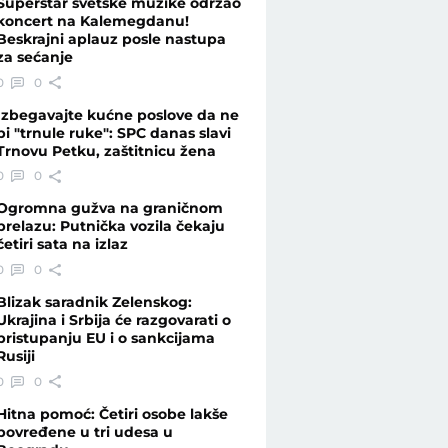
Superstar svetske muzike održao
koncert na Kalemegdanu!
Beskrajni aplauz posle nastupa
za sećanje
0
0
Izbegavajte kućne poslove da ne
bi "trnule ruke": SPC danas slavi
Trnovu Petku, zaštitnicu žena
0
0
Ogromna gužva na graničnom
prelazu: Putnička vozila čekaju
četiri sata na izlaz
0
0
Blizak saradnik Zelenskog:
Ukrajina i Srbija će razgovarati o
pristupanju EU i o sankcijama
Rusiji
0
0
Hitna pomoć: Četiri osobe lakše
povređene u tri udesa u