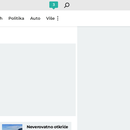
3
ch
Politika
Auto
Više
Neverovatno otkriće