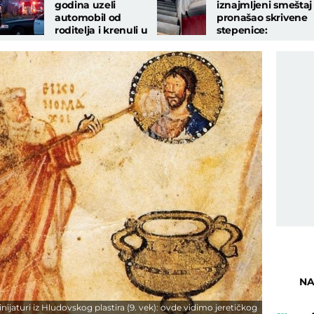
godina uzeli
iznajmljeni smeštaj 
automobil od
pronašao skrivene
roditelja i krenuli u
stepenice:
vožnju: To se nije
Narednog jutra
dobro završilo
usledio je još veći
šok
NA
ijaturi iz Hludovskog plastira (9. vek): ovde vidimo jeretičkog