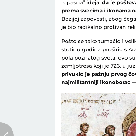
„opasna” ideja:
da je poštov
prema svecima i ikonama od
Božijoj zapovesti, zbog čega
je bio radikalno protivan rel
Pošto se tako tumačio i velik
stotinu godina proširio s A
pola poznatog sveta, ovo su
zemljotresa koji je 726. u 
privuklo je pažnju prvog čov
najmilitantniji ikonoborac 