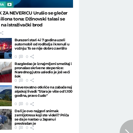
RA
 ZA NEVERICU Urušio se glečer
iliona tona: Džinovski talasi se
i na istraživački brod
Burazeri stari 4 i 7 godina uzeli
automobil od roditelja i krenuli u
vožnju: To se nije dobro završilo
0
0
Razgledao je iznajmljeni smeštaj i
pronašao skrivene stepenice:
Narednog jutra usledio je još veći
šok
0
0
Neverovatno otkriće na zabačenoj
alpskoj livadi: "Stara je više od 1.100
godina, pravo čudo"
0
0
Da li je ovo najgori snimak
zemljotresa koji ste videli? Priča
se da je nastao u Japanu i
prestrašan je
0
0