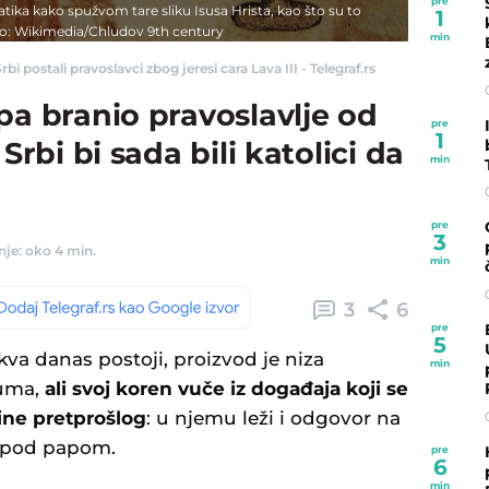
pre
tika kako spužvom tare sliku Isusa Hrista, kao što su to
1
oto: Wikimedia/Chludov 9th century
min
bi postali pravoslavci zbog jeresi cara Lava III - Telegraf.rs
pa branio pravoslavlje od
pre
1
Srbi bi sada bili katolici da
min
pre
3
nje: oko 4 min.
min
3
6
pre
5
akva danas postoji, proizvod je niza
min
juma,
ali svoj koren vuče iz događaja koji se
ine pretprošlog
: u njemu leži i odgovor na
u pod papom.
pre
6
min