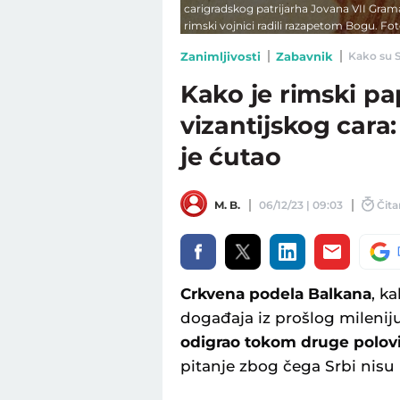
carigradskog patrijarha Jovana VII Grama
rimski vojnici radili razapetom Bogu. F
Zanimljivosti
Zabavnik
Kako su Sr
Kako je rimski pa
vizantijskog cara: 
je ćutao
M. B.
06/12/23 | 09:03
Čita
Crkvena podela Balkana
, k
događaja iz prošlog mileni
odigrao tokom druge polov
pitanje zbog čega Srbi nis