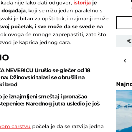
ikada nije lako dati odgovor,
istorija
je
h događaja
, koji se nižu jedan paralelno s
svaki je bitan za opšti tok, i najmanji može
 svoj početak, i sve može da se svede na
zrok ovoga će mnoge zaprepastiti, zato što
oizvod je kaprica jednog cara.
16
MO
o
C
Priština
A NEVERICU Urušio se glečer od 18
na: Džinovski talasi se obrušili na
Najn
ki brod
 je iznajmljeni smeštaj i pronašao
stepenice: Narednog jutra usledio je još
kom carstvu
počela je da se razvija jedna