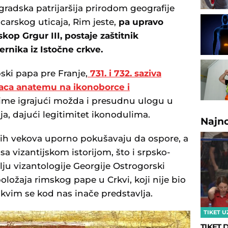
gradska patrijaršija prirodom geografije
carskog uticaja, Rim jeste,
pa upravo
skop Grgur III, postaje zaštitnik
ernika iz Istočne crkve.
ski papa pre Franje,
731. i 732. saziva
aca anatemu na ikonoborce i
time igrajući možda i presudnu ulogu u
a, dajući legitimitet ikonodulima.
Najn
ijih vekova uporno pokušavaju da ospore, a
sa vizantijskom istorijom, što i srpsko-
olju vizantologije Georgije Ostrogorski
položaja rimskog pape u Crkvi, koji nije bio
kvim se kod nas inače predstavlja.
TIKET U
TIKET D