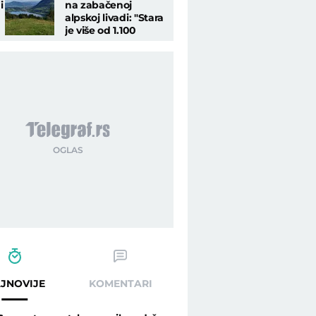
i
na zabačenoj
alpskoj livadi: "Stara
je više od 1.100
godina, pravo čudo"
JNOVIJE
KOMENTARI