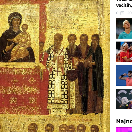
večitih,
0
20
Najn