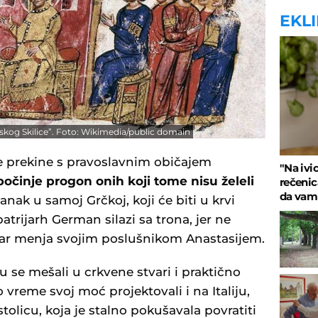
EKL
idskog Skilice”. Foto: Wikimedia/public domain
 prekine s pravoslavnim običajem
"Na ivi
očinje progon onih koji tome nisu želeli
rečenica
da vam
tanak u samoj Grčkoj, koji će biti u krvi
rijarh German silazi sa trona, jer ne
car menja svojim poslušnikom Anastasijem.
 se mešali u crkvene stvari i praktično
o vreme svoj moć projektovali i na Italiju,
 stolicu, koja je stalno pokušavala povratiti