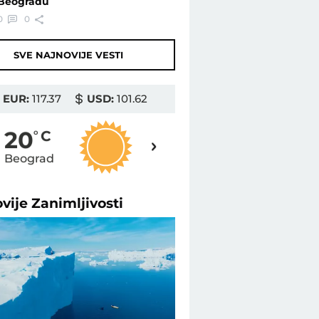
Beogradu
0
0
SVE NAJNOVIJE VESTI
EUR:
117.37
USD:
101.62
19
20
o
C
o
C
Beograd
Novi Sad
ovije
Zanimljivosti