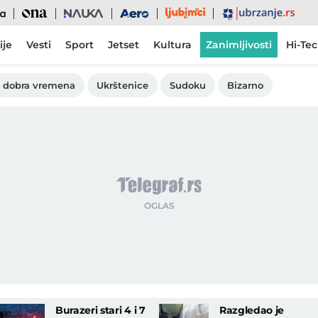
Ljubimci
Ona
Nauka
Aero
Ubrzanje
ije
Vesti
Sport
Jetset
Kultura
Zanimljivosti
Hi-Te
 dobra vremena
Ukrštenice
Sudoku
Bizarno
Burazeri stari 4 i 7
Razgledao je