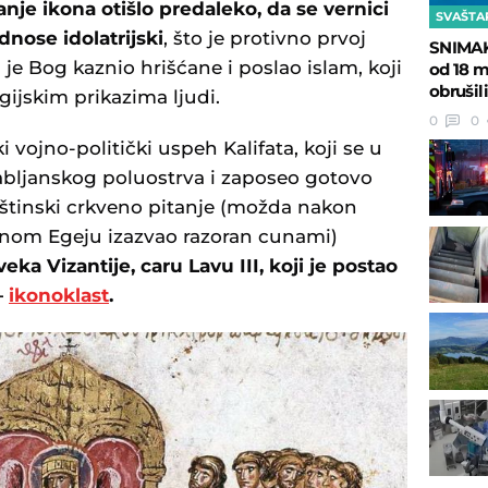
anje ikona otišlo predaleko, da se vernici
SVAŠTA
nose idolatrijski
, što je protivno prvoj
SNIMAK
 je Bog kaznio hrišćane i poslao islam, koji
od 18 m
obrušil
igijskim prikazima ljudi.
0
0
i vojno-politički uspeh Kalifata, koji se u
rabljanskog poluostrva i zaposeo gotovo
štinski crkveno pitanje (možda nakon
južnom Egeju izazvao razoran cunami)
eka Vizantije, caru Lavu III, koji je postao
—
ikonoklast
.