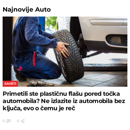
Najnovije
Auto
SAVETI
Primetili ste plastičnu flašu pored točka
automobila? Ne izlazite iz automobila bez
ključa, evo o čemu je reč
0
0