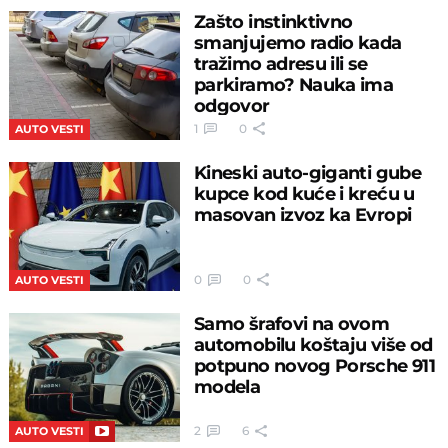
Zašto instinktivno
smanjujemo radio kada
tražimo adresu ili se
parkiramo? Nauka ima
odgovor
1
0
AUTO VESTI
Kineski auto-giganti gube
kupce kod kuće i kreću u
masovan izvoz ka Evropi
0
0
AUTO VESTI
Samo šrafovi na ovom
automobilu koštaju više od
potpuno novog Porsche 911
modela
2
6
AUTO VESTI