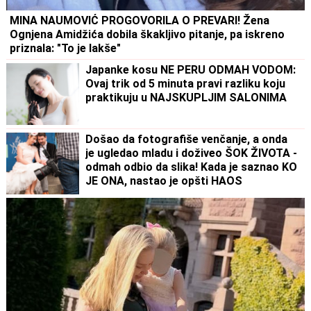
MINA NAUMOVIĆ PROGOVORILA O PREVARI! Žena
Ognjena Amidžića dobila škakljivo pitanje, pa iskreno
priznala: "To je lakše"
Japanke kosu NE PERU ODMAH VODOM:
Ovaj trik od 5 minuta pravi razliku koju
praktikuju u NAJSKUPLJIM SALONIMA
Došao da fotografiše venčanje, a onda
je ugledao mladu i doživeo ŠOK ŽIVOTA -
odmah odbio da slika! Kada je saznao KO
JE ONA, nastao je opšti HAOS