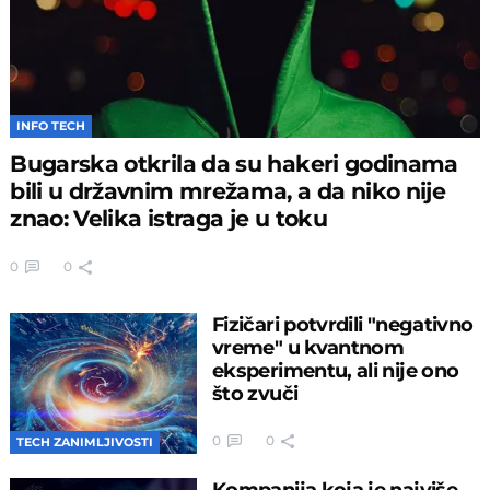
INFO TECH
Bugarska otkrila da su hakeri godinama
bili u državnim mrežama, a da niko nije
znao: Velika istraga je u toku
0
0
Fizičari potvrdili "negativno
vreme" u kvantnom
eksperimentu, ali nije ono
što zvuči
0
0
TECH ZANIMLJIVOSTI
Kompanija koja je najviše