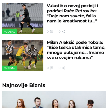
Vukotić o novoj poziciji i
podršci Raće Petrovića:
"Daje nam savete, falila
nam je kreativnost tu..."
0
0
FUDBAL
Milan Aleksić posle Tobola:
"Biće teška utakmica tamo,
mnogo putujemo... Imamo
sve u svojim rukama"
0
0
FUDBAL
Najnovije
Biznis