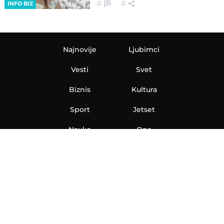
0
0
INFO BIZ
Najnovije
Ljubimci
Vesti
Svet
Biznis
Kultura
Sport
Jetset
Nauka
Ona
Aero
Zanimljivosti
eKlinika
Hi-Tech
Auto
Plantbased
Ubrzanje
Telegraf TV