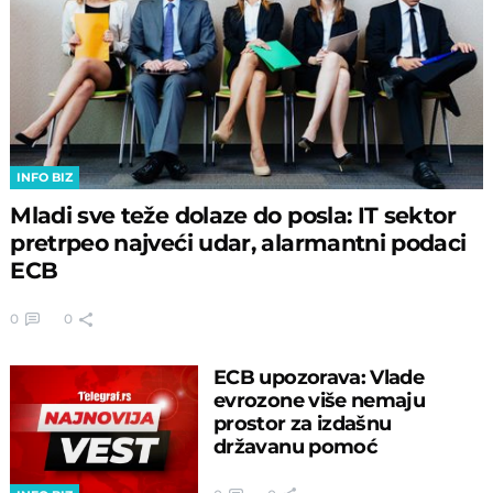
INFO BIZ
Mladi sve teže dolaze do posla: IT sektor
pretrpeo najveći udar, alarmantni podaci
ECB
0
0
ECB upozorava: Vlade
evrozone više nemaju
prostor za izdašnu
državanu pomoć