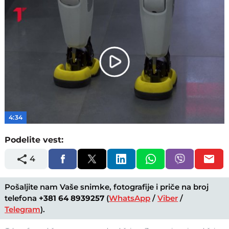
Play
Video
4:34
Podelite vest:
4
Pošaljite nam Vaše snimke, fotografije i priče na broj
telefona
+381 64 8939257
(
WhatsApp
/
Viber
/
Telegram
).