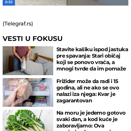
0:53
(Telegraf.rs)
VESTI U FOKUSU
Stavite kašiku ispod jastuka
pre spavanja: Stari običaj
koji se ponovo vraća, a
mnogi tvrde da im pomaže
Frižider može da radi i 15
godina, ali ne ako se ovo
nalazi iza njega: Kvar je
zagarantovan
Na moru je jedemo gotovo
svaki dan, a kod kuće je
zaboravljamo: Ova