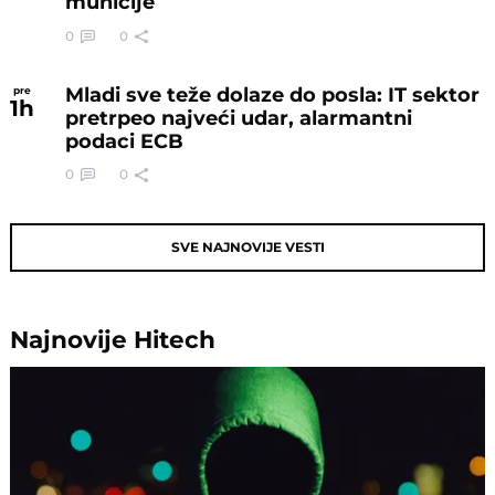
municije
0
0
Mladi sve teže dolaze do posla: IT sektor
pre
1
h
pretrpeo najveći udar, alarmantni
podaci ECB
0
0
SVE NAJNOVIJE VESTI
Najnovije
Hitech