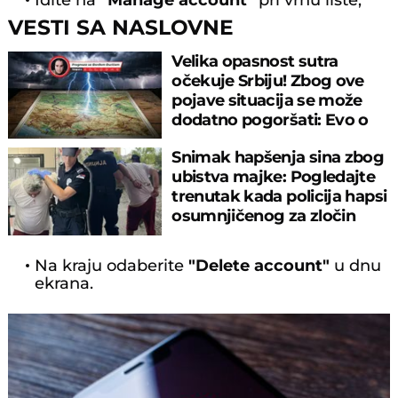
Idite na
"Manage account"
pri vrhu liste,
VESTI SA NASLOVNE
Velika opasnost sutra
očekuje Srbiju! Zbog ove
pojave situacija se može
dodatno pogoršati: Evo o
čemu je reč
Snimak hapšenja sina zbog
ubistva majke: Pogledajte
trenutak kada policija hapsi
osumnjičenog za zločin
Na kraju odaberite
"Delete account"
u dnu
ekrana.