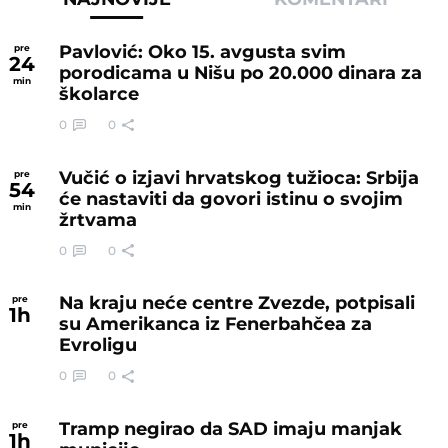
Pavlović: Oko 15. avgusta svim
pre
24
porodicama u Nišu po 20.000 dinara za
min
školarce
0
0
Vučić o izjavi hrvatskog tužioca: Srbija
pre
54
će nastaviti da govori istinu o svojim
min
žrtvama
0
0
Na kraju neće centre Zvezde, potpisali
pre
1
h
su Amerikanca iz Fenerbahčea za
Evroligu
0
0
Tramp negirao da SAD imaju manjak
pre
1
h