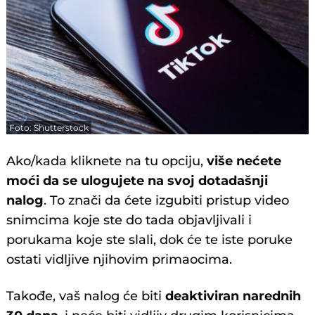
Foto: Shutterstock
Ako/kada kliknete na tu opciju,
više nećete
moći da se ulogujete na svoj dotadašnji
nalog
. To znači da ćete izgubiti pristup video
snimcima koje ste do tada objavljivali i
porukama koje ste slali, dok će te iste poruke
ostati vidljive njihovim primaocima.
Takođe, vaš nalog će biti
deaktiviran narednih