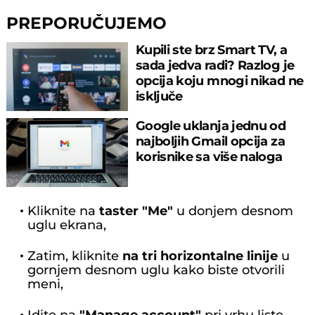
PREPORUČUJEMO
Kupili ste brz Smart TV, a
sada jedva radi? Razlog je
opcija koju mnogi nikad ne
isključe
Google uklanja jednu od
najboljih Gmail opcija za
korisnike sa više naloga
Kliknite na
taster "Me"
u donjem desnom
uglu ekrana,
Zatim, kliknite
na tri horizontalne linije
u
gornjem desnom uglu kako biste otvorili
meni,