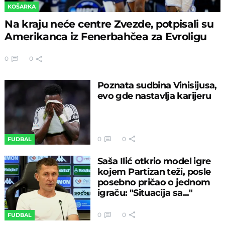
KOŠARKA
Na kraju neće centre Zvezde, potpisali su
Amerikanca iz Fenerbahčea za Evroligu
0
0
Poznata sudbina Vinisijusa,
evo gde nastavlja karijeru
0
0
FUDBAL
Saša Ilić otkrio model igre
kojem Partizan teži, posle
posebno pričao o jednom
igraču: "Situacija sa..."
0
0
FUDBAL