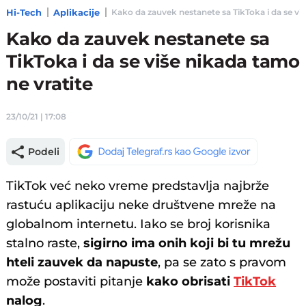
Hi-Tech
Aplikacije
Kako da zauvek nestanete sa TikToka i da se više
Kako da zauvek nestanete sa
TikToka i da se više nikada tamo
ne vratite
23/10/21 | 17:08
Podeli
TikTok već neko vreme predstavlja najbrže
rastuću aplikaciju neke društvene mreže na
globalnom internetu. Iako se broj korisnika
stalno raste,
sigirno ima onih koji bi tu mrežu
hteli zauvek da napuste
, pa se zato s pravom
može postaviti pitanje
kako obrisati
TikTok
nalog
.