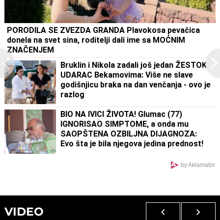
PORODILA SE ZVEZDA GRANDA Plavokosa pevačica
donela na svet sina, roditelji dali ime sa MOĆNIM
ZNAČENJEM
Bruklin i Nikola zadali još jedan ŽESTOK
UDARAC Bekamovima: Više ne slave
godišnjicu braka na dan venčanja - ovo je
razlog
BIO NA IVICI ŽIVOTA! Glumac (77)
IGNORISAO SIMPTOME, a onda mu
SAOPŠTENA OZBILJNA DIJAGNOZA:
Evo šta je bila njegova jedina prednost!
by Aklamator
VIDEO