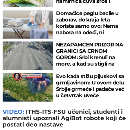
namirnica čuva srce i
reguliše šećer
Domaćice peglu bacile u
zaborav, do kraja leta
koriste samo ovo: Nema
nabora na odeći, ni
preznojavanja
NEZAPAMĆEN PRIZOR NA
GRANICI SA CRNOM
GOROM: Srbi krenuli na
more, a kad su stigli na
prelaz, ostali u šoku!
Evo kada stižu pljuskovi sa
grmljavinom: U ovom delu
Srbije grmeće i padaće već
u četvrtak uveče
VIDEO:
ITHS-ITS-FSU učenici, studenti i
alumnisti upoznali AgiBot robote koji će
postati deo nastave