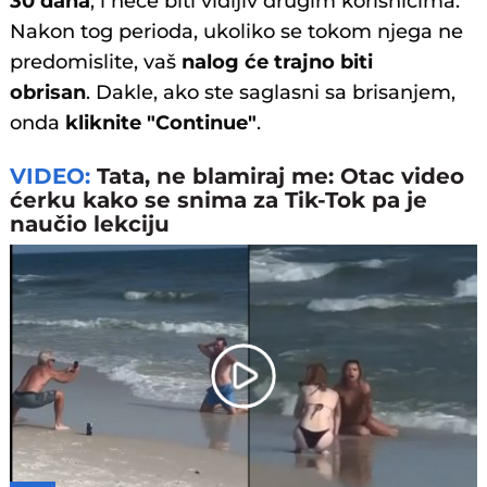
30 dana
, i neće biti vidljiv drugim korisnicima.
Nakon tog perioda, ukoliko se tokom njega ne
predomislite, vaš
nalog će trajno biti
obrisan
. Dakle, ako ste saglasni sa brisanjem,
onda
kliknite "Continue"
.
VIDEO:
Tata, ne blamiraj me: Otac video
ćerku kako se snima za Tik-Tok pa je
naučio lekciju
Play
Video