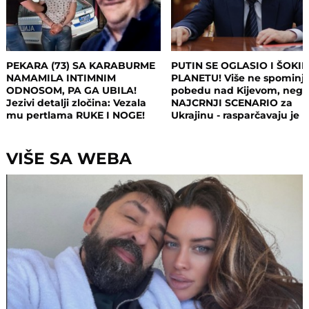
PEKARA (73) SA KARABURME
PUTIN SE OGLASIO I ŠOKI
NAMAMILA INTIMNIM
PLANETU! Više ne spominj
ODNOSOM, PA GA UBILA!
pobedu nad Kijevom, neg
Jezivi detalji zločina: Vezala
NAJCRNJI SCENARIO za
mu pertlama RUKE I NOGE!
Ukrajinu - rasparčavaju je 
tri dela?!
VIŠE SA WEBA