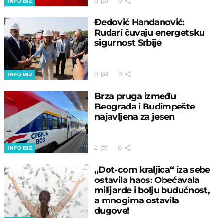
0
0
INFO BIZ
Đedović Handanović:
Rudari čuvaju energetsku
sigurnost Srbije
0
0
INFO BIZ
Brza pruga između
Beograda i Budimpešte
najavljena za jesen
2
0
INFO BIZ
„Dot-com kraljica“ iza sebe
ostavila haos: Obećavala
milijarde i bolju budućnost,
a mnogima ostavila
dugove!