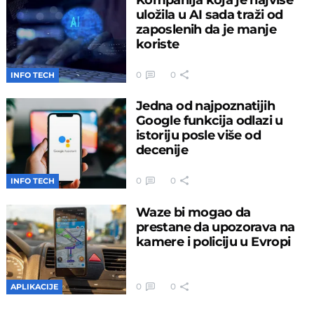
uložila u AI sada traži od
zaposlenih da je manje
koriste
0
0
INFO TECH
Jedna od najpoznatijih
Google funkcija odlazi u
istoriju posle više od
decenije
0
0
INFO TECH
Waze bi mogao da
prestane da upozorava na
kamere i policiju u Evropi
0
0
APLIKACIJE