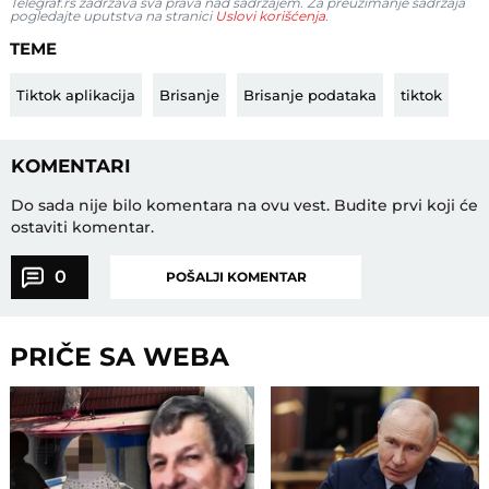
Telegraf.rs zadržava sva prava nad sadržajem. Za preuzimanje sadržaja
pogledajte uputstva na stranici
Uslovi korišćenja
.
TEME
Tiktok aplikacija
Brisanje
Brisanje podataka
tiktok
KOMENTARI
Do sada nije bilo komentara na ovu vest.
Budite prvi koji će
ostaviti komentar.
0
POŠALJI KOMENTAR
PRIČE SA WEBA