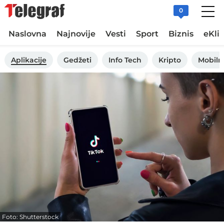
0
Naslovna
Najnovije
Vesti
Sport
Biznis
eKli
Aplikacije
Gedžeti
Info Tech
Kripto
Mobiln
Foto: Shutterstock