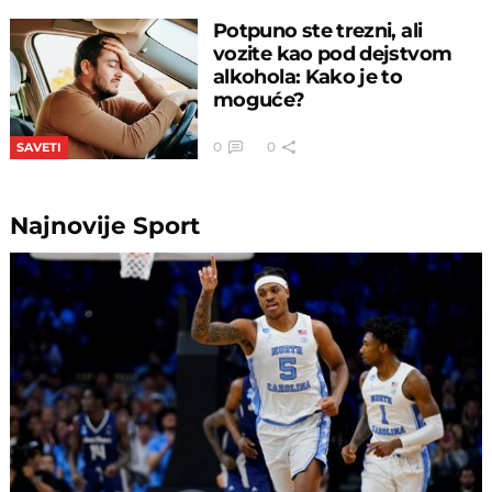
Potpuno ste trezni, ali
vozite kao pod dejstvom
alkohola: Kako je to
moguće?
0
0
SAVETI
Najnovije
Sport