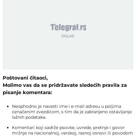
Poštovani čitaoci,
Molimo vas da se pridržavate sledećih pravila za
pisanje komentara:
Neophodno je navesti ime i e-mail adresu u poljima
označenim zvezdicom, s tim da je zabranjeno ostavljanje
lažnih podataka.
Komentari koji sadrže psovke, uvrede, pretnje i govor
mržnje na nacionalnoj, verskoj, rasnoj osnovi ili povodom