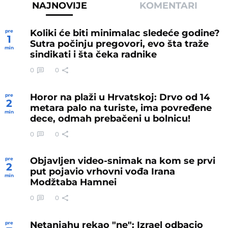
NAJNOVIJE
KOMENTARI
Koliki će biti minimalac sledeće godine?
pre
1
Sutra počinju pregovori, evo šta traže
min
sindikati i šta čeka radnike
0
0
Horor na plaži u Hrvatskoj: Drvo od 14
pre
2
metara palo na turiste, ima povređene
min
dece, odmah prebačeni u bolnicu!
0
0
Objavljen video-snimak na kom se prvi
pre
2
put pojavio vrhovni vođa Irana
min
Modžtaba Hamnei
0
0
Netanjahu rekao "ne": Izrael odbacio
pre