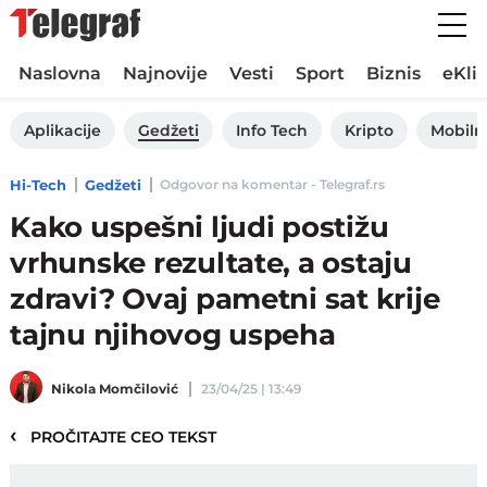
Naslovna
Najnovije
Vesti
Sport
Biznis
eKli
Aplikacije
Gedžeti
Info Tech
Kripto
Mobiln
Hi-Tech
Gedžeti
Odgovor na komentar - Telegraf.rs
Kako uspešni ljudi postižu
vrhunske rezultate, a ostaju
zdravi? Ovaj pametni sat krije
tajnu njihovog uspeha
Nikola Momčilović
23/04/25 | 13:49
‹
PROČITAJTE CEO TEKST