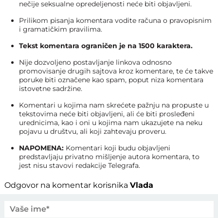
nečije seksualne opredeljenosti neće biti objavljeni.
Prilikom pisanja komentara vodite računa o pravopisnim
i gramatičkim pravilima.
Tekst komentara ograničen je na 1500 karaktera.
Nije dozvoljeno postavljanje linkova odnosno
promovisanje drugih sajtova kroz komentare, te će takve
poruke biti označene kao spam, poput niza komentara
istovetne sadržine.
Komentari u kojima nam skrećete pažnju na propuste u
tekstovima neće biti objavljeni, ali će biti prosleđeni
urednicima, kao i oni u kojima nam ukazujete na neku
pojavu u društvu, ali koji zahtevaju proveru.
NAPOMENA:
Komentari koji budu objavljeni
predstavljaju privatno mišljenje autora komentara, to
jest nisu stavovi redakcije Telegrafa.
Odgovor na komentar korisnika
Vlada