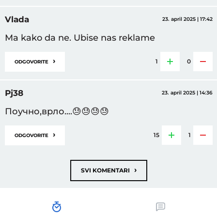
Vlada
23. april 2025 | 17:42
Ma kako da ne. Ubise nas reklame
›
1
0
ODGOVORITE
Рј38
23. april 2025 | 14:36
Поучно,врло....😓😓😓😓
›
15
1
ODGOVORITE
›
SVI KOMENTARI