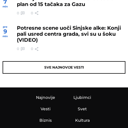
7
plan od 15 tačaka za Gazu
min
0
0
Potresne scene uoči Sinjske alke: Konji
pre
9
pali usred centra grada, svi su u šoku
min
(VIDEO)
0
0
SVE NAJNOVIJE VESTI
Najnovije
Ljubimci
Vesti
Svet
Biznis
Kultura