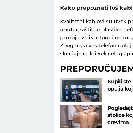
Kako prepoznati loš kab
Kvalitetni kablovi su uvek
p
unutar zaštitne plastike. Jef
pružaju veliki otpor i ne mo
Zbog toga vaš telefon dobij
skraćuje radni vek celog apa
PREPORUČUJE
Kupili ste
opcija ko
Pogledajt
stolice k
crevima