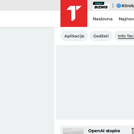
Biznis
eKlinika
Naslovna
Najnov
Aplikacije
Gedžeti
Info Te
OpenAI stopira