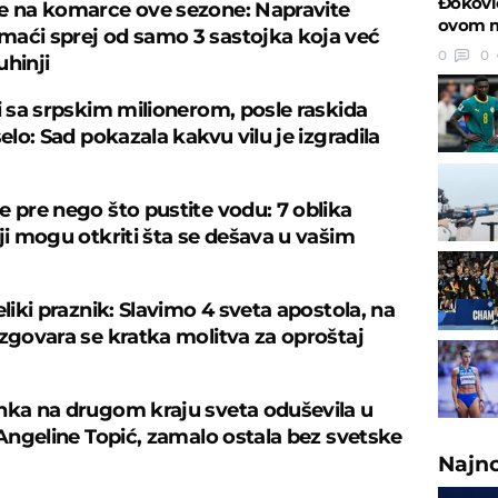
Đoković
e na komarce ove sezone: Napravite
ovom 
aći sprej od samo 3 sastojka koja već
0
0
uhinji
zi sa srpskim milionerom, posle raskida
selo: Sad pokazala kakvu vilu je izgradila
e pre nego što pustite vodu: 7 oblika
oji mogu otkriti šta se dešava u vašim
eliki praznik: Slavimo 4 sveta apostola, na
izgovara se kratka molitva za oproštaj
nka na drugom kraju sveta oduševila u
i Angeline Topić, zamalo ostala bez svetske
Najn