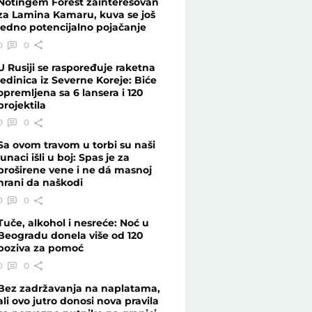
Notingem Forest zainteresovan
za Lamina Kamaru, kuva se još
jedno potencijalno pojačanje
0
0
U Rusiji se raspoređuje raketna
jedinica iz Severne Koreje: Biće
opremljena sa 6 lansera i 120
projektila
0
0
Sa ovom travom u torbi su naši
junaci išli u boj: Spas je za
proširene vene i ne dá masnoj
hrani da naškodi
0
0
Tuče, alkohol i nesreće: Noć u
Beogradu donela više od 120
poziva za pomoć
0
0
Bez zadržavanja na naplatama,
ali ovo jutro donosi nova pravila