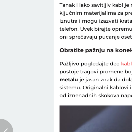
Tanak i lako savitljiv kabl 
ključnim materijalima za pr
iznutra i mogu izazvati krata
telefon. Uvek birajte opremu
oni sprečavaju pucanje osetl
Obratite pažnju na kone
Pažljivo pogledajte deo
kab
postoje tragovi promene boje
metalu
je jasan znak da dol
sistemu. Originalni kablovi i
od iznenadnih skokova napon