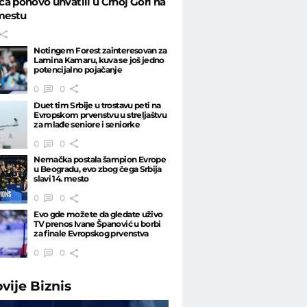
a ponovo uhvatili u Crnoj Gori na
mestu
Notingem Forest zainteresovan za
Lamina Kamaru, kuva se još jedno
potencijalno pojačanje
0
0
Duet tim Srbije u trostavu peti na
Evropskom prvenstvu u streljaštvu
za mlađe seniore i seniorke
0
0
Nemačka postala šampion Evrope
u Beogradu, evo zbog čega Srbija
slavi 14. mesto
0
0
Evo gde možete da gledate uživo
TV prenos Ivane Španović u borbi
za finale Evropskog prvenstva
0
0
ovije
Biznis