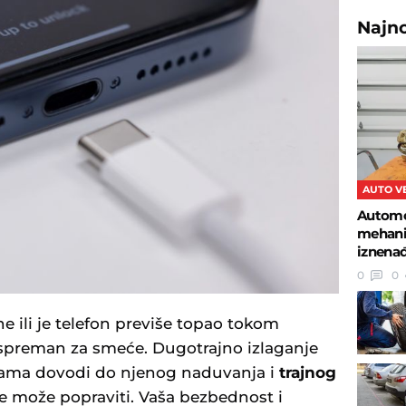
Najn
AUTO V
Automob
mehanič
iznena
0
0
ne ili je telefon previše topao tokom
 spreman za smeće. Dugotrajno izlaganje
rama dovodi do njenog naduvanja i
trajnog
ne može popraviti. Vaša bezbednost i