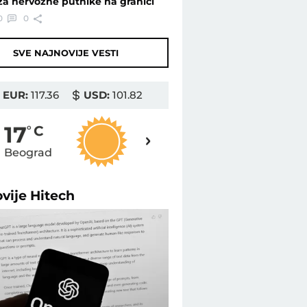
za nervozne putnike na granici
0
0
SVE NAJNOVIJE VESTI
EUR:
117.36
USD:
101.82
19
17
o
C
o
C
Beograd
Novi Sad
ovije
Hitech