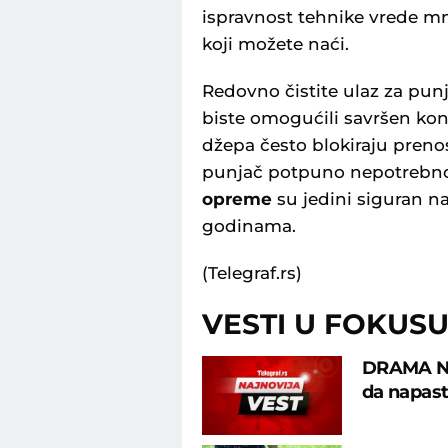
ispravnost tehnike vrede mn
koji možete naći.
Redovno čistite ulaz za pu
biste omogućili savršen kont
džepa često blokiraju prenos
punjač potpuno nepotrebno.
opreme
su jedini siguran n
godinama.
(Telegraf.rs)
VESTI U FOKUS
DRAMA NA
da napast