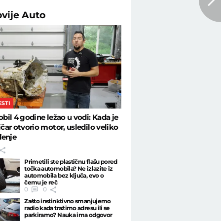
ovije
Auto
ESTI
il 4 godine ležao u vodi: Kada je
ar otvorio motor, usledilo veliko
đenje
Primetili ste plastičnu flašu pored
točka automobila? Ne izlazite iz
automobila bez ključa, evo o
čemu je reč
0
0
Zašto instinktivno smanjujemo
radio kada tražimo adresu ili se
parkiramo? Nauka ima odgovor