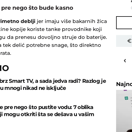
l pre nego što bude kasno
rimetno deblji
jer imaju više bakarnih žica
tine kopije koriste tanke provodnike koji
gu da prenesu dovoljno struje do baterije.
a tek delić potrebne snage, što direktno
rata.
16
o
C
Priština
MO
 brz Smart TV, a sada jedva radi? Razlog je
Najn
ju mnogi nikad ne isključe
e pre nego što pustite vodu: 7 oblika
oji mogu otkriti šta se dešava u vašim