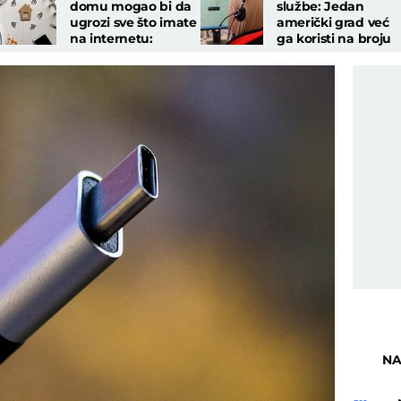
domu mogao bi da
službe: Jedan
ugrozi sve što imate
američki grad već
na internetu:
ga koristi na broju
Otkriven ozbiljan
911
bezbednosni
propust
NA