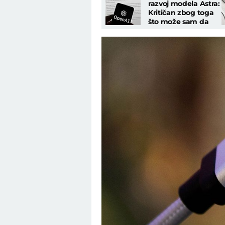
razvoj modela Astra:
Kritičan zbog toga
što može sam da
izvodi složene
hakerske napade