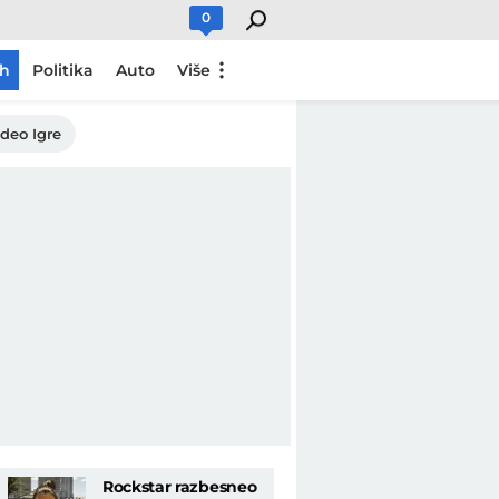
0
ch
Politika
Auto
Više
ideo Igre
Rockstar razbesneo