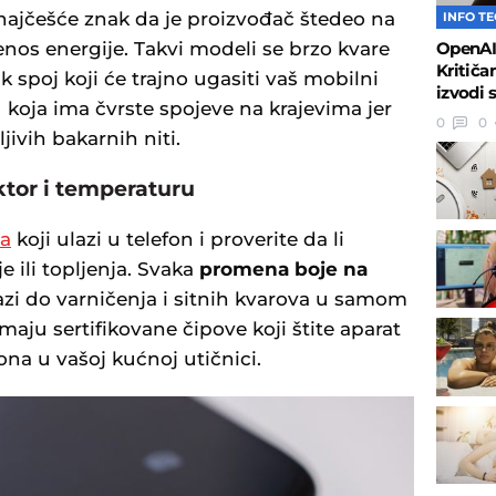
je najčešće znak da je proizvođač štedeo na
INFO T
enos energije. Takvi modeli se brzo kvare
OpenAI 
Kritiča
k spoj koji će trajno ugasiti vaš mobilni
izvodi 
 koja ima čvrste spojeve na krajevima jer
0
0
jivih bakarnih niti.
ktor i temperaturu
la
koji ulazi u telefon i proverite da li
 ili topljenja. Svaka
promena boje na
azi do varničenja i sitnih kvarova u samom
maju sertifikovane čipove koji štite aparat
a u vašoj kućnoj utičnici.