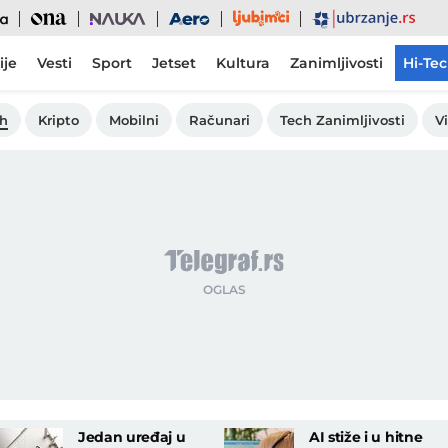
Ljubimci
Ona
Nauka
Aero
Ubrzanje
ije
Vesti
Sport
Jetset
Kultura
Zanimljivosti
Hi-Te
ch
Kripto
Mobilni
Računari
Tech Zanimljivosti
V
Jedan uređaj u
AI stiže i u hitne