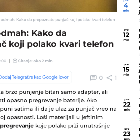
pre
4
min
 odmah: Kako da prepoznate punjač koji polako kvari telefon - Telegraf.rs
pre
 odmah: Kako da
12
min
 koji polako kvari telefon
1:00
Čitanje: oko 2 min.
pre
15
min
0
1
za brzo punjenje bitan samo adapter, ali
ti opasno pregrevanje baterije. Ako
pre
22
puni satima ili da je ulaz za punjač vreo na
min
noj opasnosti. Loši materijali u jeftinim
pregrevanje
koje polako prži unutrašnje
pre
23
min