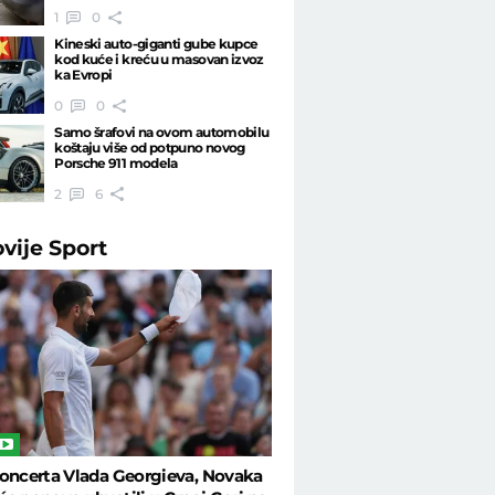
1
0
Kineski auto-giganti gube kupce
kod kuće i kreću u masovan izvoz
ka Evropi
0
0
Samo šrafovi na ovom automobilu
koštaju više od potpuno novog
Porsche 911 modela
2
6
ovije
Sport
oncerta Vlada Georgieva, Novaka