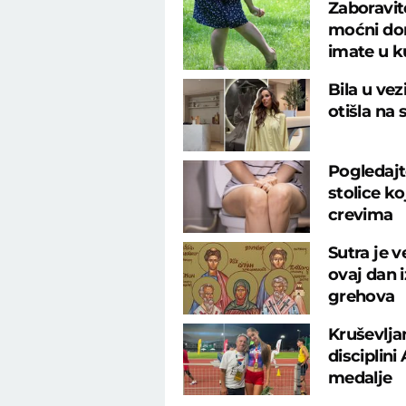
Zaboravit
moćni dom
imate u k
Bila u ve
otišla na 
Pogledajt
stolice k
crevima
Sutra je v
ovaj dan 
grehova
Kruševlja
disciplin
medalje