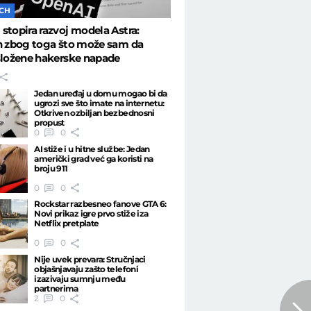
ECH
stopira razvoj modela Astra:
n zbog toga što može sam da
složene hakerske napade
Jedan uređaj u domu mogao bi da
ugrozi sve što imate na internetu:
Otkriven ozbiljan bezbednosni
propust
0
0
AI stiže i u hitne službe: Jedan
američki grad već ga koristi na
broju 911
0
0
Rockstar razbesneo fanove GTA 6:
Novi prikaz igre prvo stiže iza
Netflix pretplate
0
0
Nije uvek prevara: Stručnjaci
objašnjavaju zašto telefoni
izazivaju sumnju među
partnerima
2
0