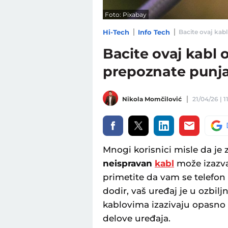
Foto: Pixabay
Hi-Tech
Info Tech
Bacite ovaj kabl
Bacite ovaj kabl
prepoznate punjač
Nikola Momčilović
21/04/26 | 1
Mnogi korisnici misle da je 
neispravan
kabl
može izazva
primetite da vam se telefon 
dodir, vaš uređaj je u ozbilj
kablovima izazivaju opasno
delove uređaja.