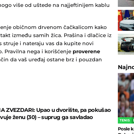
ogo više od uštede na najjeftinijem kablu
njenje običnom drvenom čačkalicom kako
akt između samih žica. Prašina i dlačice iz
 struje i nateraju vas da kupite novi
 Pravilna nega i korišćenje
proverene
ačin da vaš uređaj ostane brz i pouzdan
Najn
U
 ZVEZDARI: Upao u dvorište, pa pokušao
vuje ženu (30) – suprug ga savladao
TENIS
Posle k