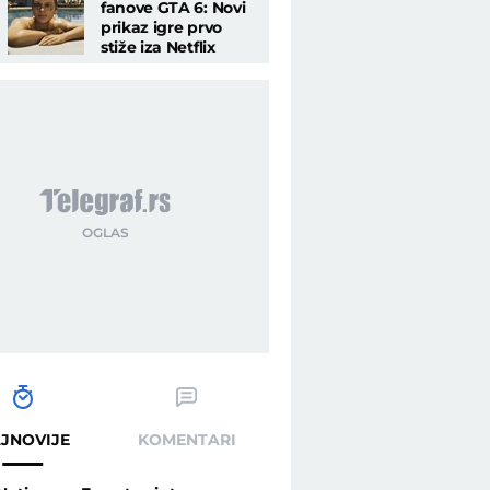
fanove GTA 6: Novi
prikaz igre prvo
stiže iza Netflix
pretplate
JNOVIJE
KOMENTARI