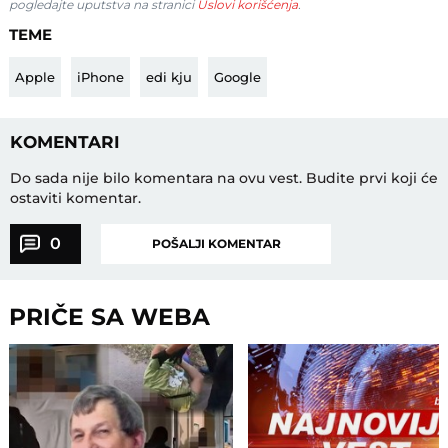
pogledajte uputstva na stranici
Uslovi korišćenja
.
TEME
Apple
iPhone
edi kju
Google
KOMENTARI
Do sada nije bilo komentara na ovu vest.
Budite prvi koji će
ostaviti komentar.
0
POŠALJI KOMENTAR
PRIČE SA WEBA