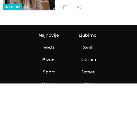
6
1
INFO BIZ
Najnovije
Ljubimci
Vesti
Svet
Biznis
Kultura
Sport
Jetset
Nauka
Ona
Aero
Zanimljivosti
eKlinika
Hi-Tech
Auto
Plantbased
Ubrzanje
Telegraf TV