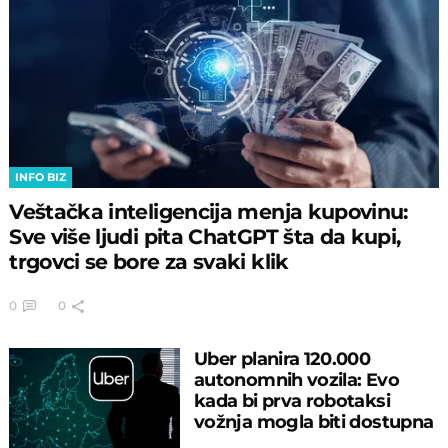
INFO BIZ
Veštačka inteligencija menja kupovinu:
Sve više ljudi pita ChatGPT šta da kupi,
trgovci se bore za svaki klik
0
0
Uber planira 120.000
autonomnih vozila: Evo
kada bi prva robotaksi
vožnja mogla biti dostupna