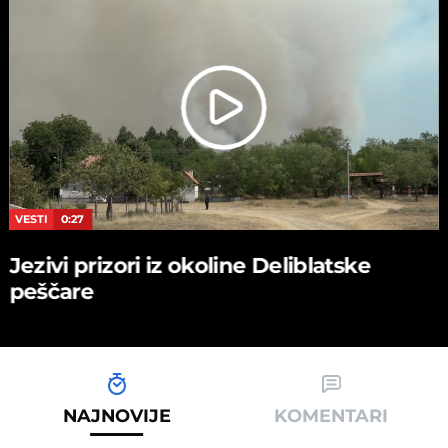
VESTI
0:27
Jezivi prizori iz okoline Deliblatske
peščare
NAJNOVIJE
KOMENTARI