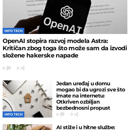
INFO TECH
OpenAI stopira razvoj modela Astra:
Kritičan zbog toga što može sam da izvodi
složene hakerske napade
0
0
Jedan uređaj u domu
mogao bi da ugrozi sve što
imate na internetu:
Otkriven ozbiljan
bezbednosni propust
0
0
INFO TECH
AI stiže i u hitne službe: