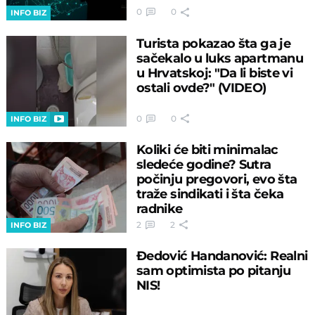
0
0
INFO BIZ
Turista pokazao šta ga je
sačekalo u luks apartmanu
u Hrvatskoj: "Da li biste vi
ostali ovde?" (VIDEO)
0
0
INFO BIZ
Koliki će biti minimalac
sledeće godine? Sutra
počinju pregovori, evo šta
traže sindikati i šta čeka
radnike
2
2
INFO BIZ
Đedović Handanović: Realni
sam optimista po pitanju
NIS!