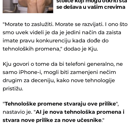
stolice koji mogu otkriti šta
se dešava u vašim crevima
"Morate to zaslužiti. Morate se razvijati. I ono što
smo uvek videli je da je jedini način da zaista
imate pravu konkurenciju kada dođe do
tehnoloških promena," dodao je Kju.
Kju govori o tome da bi telefoni generalno, ne
samo iPhone-i, mogli biti zamenjeni nečim
drugim za deceniju, kako nove tehnologije
pristižu.
"
Tehnološke promene stvaraju ove prilike
",
nastavio je. "
AI je nova tehnološka promena i
stvara nove prilike za nove učesnike
."