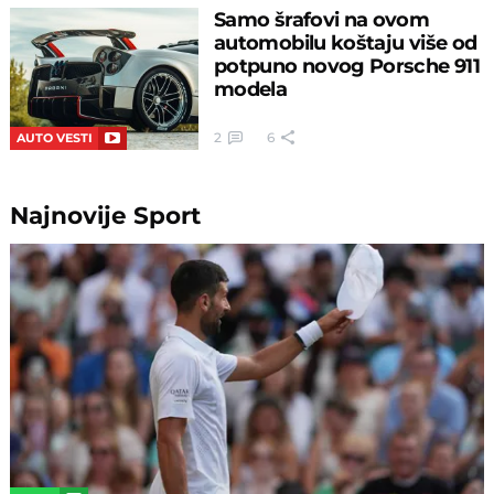
Samo šrafovi na ovom
automobilu koštaju više od
potpuno novog Porsche 911
modela
2
6
AUTO VESTI
Najnovije
Sport