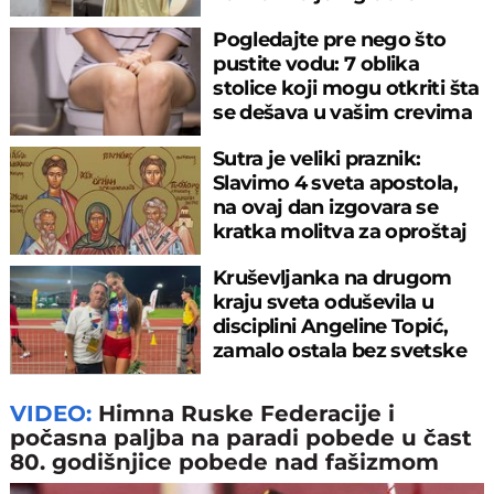
Pogledajte pre nego što
pustite vodu: 7 oblika
stolice koji mogu otkriti šta
se dešava u vašim crevima
Sutra je veliki praznik:
Slavimo 4 sveta apostola,
na ovaj dan izgovara se
kratka molitva za oproštaj
grehova
Kruševljanka na drugom
kraju sveta oduševila u
disciplini Angeline Topić,
zamalo ostala bez svetske
medalje
VIDEO:
Himna Ruske Federacije i
počasna paljba na paradi pobede u čast
80. godišnjice pobede nad fašizmom