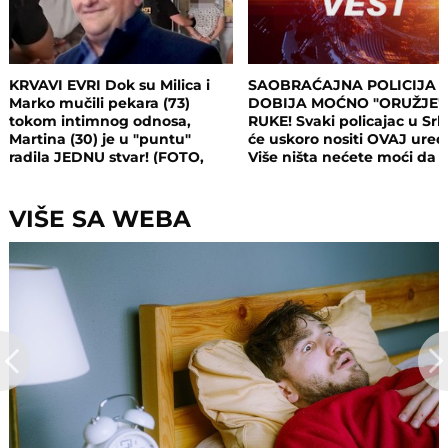
KRVAVI EVRI Dok su Milica i
SAOBRAĆAJNA POLICIJA
Marko mučili pekara (73)
DOBIJA MOĆNO "ORUŽJE"
tokom intimnog odnosa,
RUKE! Svaki policajac u Srbi
Martina (30) je u "puntu"
će uskoro nositi OVAJ uređ
radila JEDNU stvar! (FOTO,
Više ništa nećete moći da
VIDEO)
sakrijete
VIŠE SA WEBA