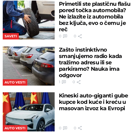
Primetili ste plastičnu flašu
pored točka automobila?
Ne izlazite iz automobila
bez ključa, evo o čemu je
reč
0
0
SAVETI
Zašto instinktivno
smanjujemo radio kada
tražimo adresu ili se
parkiramo? Nauka ima
odgovor
1
0
AUTO VESTI
Kineski auto-giganti gube
kupce kod kuće i kreću u
masovan izvoz ka Evropi
0
0
AUTO VESTI