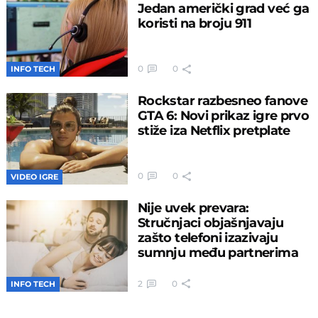
Jedan američki grad već ga
koristi na broju 911
0
0
INFO TECH
Rockstar razbesneo fanove
GTA 6: Novi prikaz igre prvo
stiže iza Netflix pretplate
0
0
VIDEO IGRE
Nije uvek prevara:
Stručnjaci objašnjavaju
zašto telefoni izazivaju
sumnju među partnerima
2
0
INFO TECH