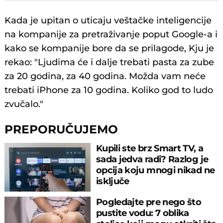
Kada je upitan o uticaju veštačke inteligencije
na kompanije za pretraživanje poput Google-a i
kako se kompanije bore da se prilagode, Kju je
rekao: "Ljudima će i dalje trebati pasta za zube
za 20 godina, za 40 godina. Možda vam neće
trebati iPhone za 10 godina. Koliko god to ludo
zvučalo."
PREPORUČUJEMO
Kupili ste brz Smart TV, a
sada jedva radi? Razlog je
opcija koju mnogi nikad ne
isključe
Pogledajte pre nego što
pustite vodu: 7 oblika