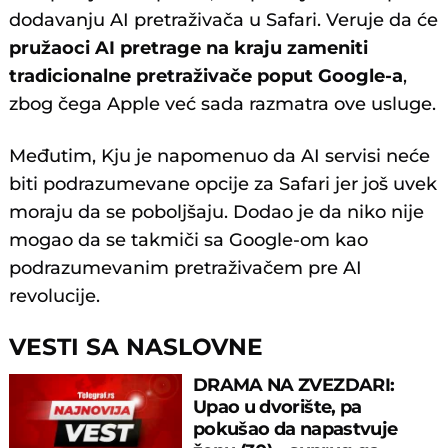
dodavanju AI pretraživača u Safari. Veruje da će
pružaoci AI pretrage na kraju zameniti
tradicionalne pretraživače poput Google-a
,
zbog čega Apple već sada razmatra ove usluge.
Međutim, Kju je napomenuo da AI servisi neće
biti podrazumevane opcije za Safari jer još uvek
moraju da se poboljšaju. Dodao je da niko nije
mogao da se takmiči sa Google-om kao
podrazumevanim pretraživačem pre AI
revolucije.
VESTI SA NASLOVNE
DRAMA NA ZVEZDARI:
Upao u dvorište, pa
pokušao da napastvuje