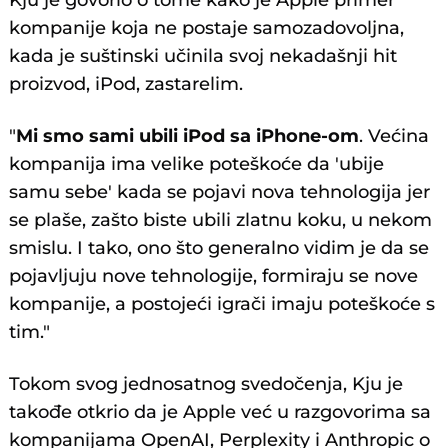
Kju je govorio o tome kako je Apple primer
kompanije koja ne postaje samozadovoljna,
kada je suštinski učinila svoj nekadašnji hit
proizvod, iPod, zastarelim.
"
Mi smo sami ubili iPod sa iPhone-om
. Većina
kompanija ima velike poteškoće da 'ubije
samu sebe' kada se pojavi nova tehnologija jer
se plaše, zašto biste ubili zlatnu koku, u nekom
smislu. I tako, ono što generalno vidim je da se
pojavljuju nove tehnologije, formiraju se nove
kompanije, a postojeći igrači imaju poteškoće s
tim."
Tokom svog jednosatnog svedočenja, Kju je
takođe otkrio da je Apple već u razgovorima sa
kompanijama OpenAI, Perplexity i Anthropic o