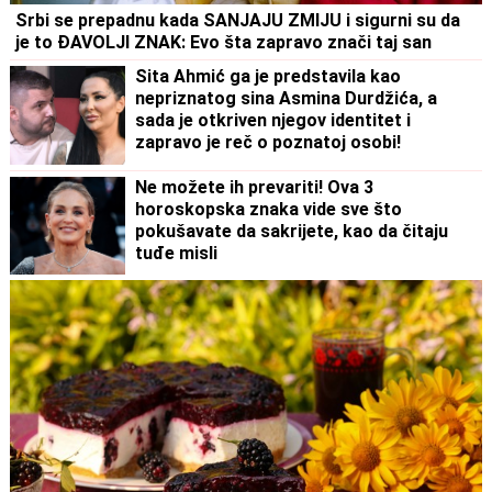
Srbi se prepadnu kada SANJAJU ZMIJU i sigurni su da
je to ĐAVOLJI ZNAK: Evo šta zapravo znači taj san
Sita Ahmić ga je predstavila kao
nepriznatog sina Asmina Durdžića, a
sada je otkriven njegov identitet i
zapravo je reč o poznatoj osobi!
Ne možete ih prevariti! Ova 3
horoskopska znaka vide sve što
pokušavate da sakrijete, kao da čitaju
tuđe misli