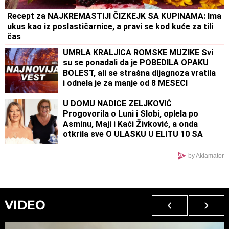
Recept za NAJKREMASTIJI ČIZKEJK SA KUPINAMA: Ima
ukus kao iz poslastičarnice, a pravi se kod kuće za tili
čas
UMRLA KRALJICA ROMSKE MUZIKE Svi
su se ponadali da je POBEDILA OPAKU
BOLEST, ali se strašna dijagnoza vratila
i odnela je za manje od 8 MESECI
U DOMU NADICE ZELJKOVIĆ
Progovorila o Luni i Slobi, oplela po
Asminu, Maji i Kaći Živković, a onda
otkrila sve O ULASKU U ELITU 10 SA
KIJOM: "Dečko joj je sportista" (VIDEO)
by Aklamator
VIDEO