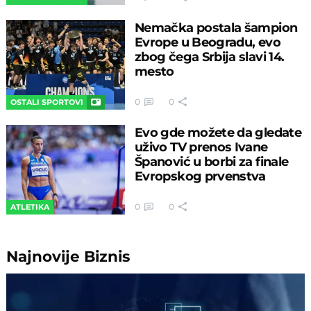
Nemačka postala šampion
Evrope u Beogradu, evo
zbog čega Srbija slavi 14.
mesto
0
0
OSTALI SPORTOVI
Evo gde možete da gledate
uživo TV prenos Ivane
Španović u borbi za finale
Evropskog prvenstva
0
0
ATLETIKA
Najnovije
Biznis