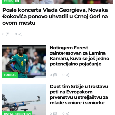
TENIS
Posle koncerta Vlada Georgieva, Novaka
Đokovića ponovo uhvatili u Crnoj Gori na
ovom mestu
0
0
Notingem Forest
zainteresovan za Lamina
Kamaru, kuva se još jedno
potencijalno pojačanje
0
0
FUDBAL
Duet tim Srbije u trostavu
peti na Evropskom
prvenstvu u streljaštvu za
mlađe seniore i seniorke
0
0
OSTALI SPORTOVI