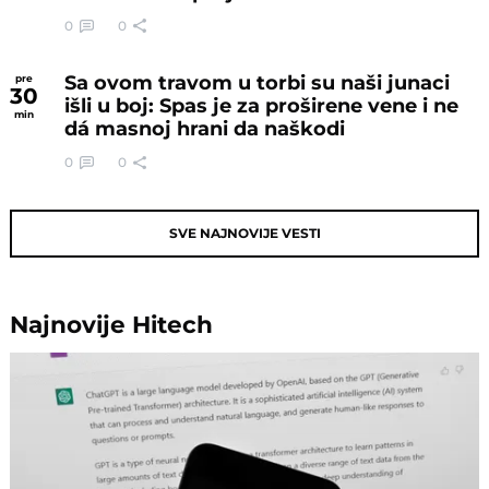
0
0
Sa ovom travom u torbi su naši junaci
pre
30
išli u boj: Spas je za proširene vene i ne
min
dá masnoj hrani da naškodi
0
0
SVE NAJNOVIJE VESTI
Najnovije
Hitech