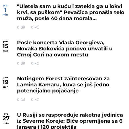
"Uletela sam u kuću i zatekla ga u lokvi
pre
1
krvi, sa puškom" Pevačica pronašla telo
min
muža, posle 40 dana morala...
0
0
Posle koncerta Vlada Georgieva,
pre
15
Novaka Đokovića ponovo uhvatili u
min
Crnoj Gori na ovom mestu
0
0
Notingem Forest zainteresovan za
pre
19
Lamina Kamaru, kuva se još jedno
min
potencijalno pojačanje
0
0
U Rusiji se raspoređuje raketna jedinica
pre
27
iz Severne Koreje: Biće opremljena sa 6
min
lansera i 120 projektila