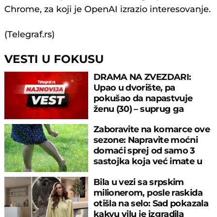
Chrome, za koji je OpenAI izrazio interesovanje.
(Telegraf.rs)
VESTI U FOKUSU
DRAMA NA ZVEZDARI:
Upao u dvorište, pa
pokušao da napastvuje
ženu (30) – suprug ga
savladao
Zaboravite na komarce ove
sezone: Napravite moćni
domaći sprej od samo 3
sastojka koja već imate u
kuhinji
Bila u vezi sa srpskim
milionerom, posle raskida
otišla na selo: Sad pokazala
kakvu vilu je izgradila