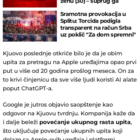
ženu (30) – suprug ga
savladao
Sramotna provokacija u
Splitu: Torcida podigla
transparent na račun Srba
uz poklič "Za dom spremni"
Kjuovo poslednje otkriće bilo je da je obim
upita za pretragu na Apple uređajima opao prvi
put u više od 20 godina prošlog meseca. On za
to krivi činjenicu da sve više ljudi koristi AI alate
poput ChatGPT-a.
Google je jutros objavio saopštenje kao
odgovor na Kjuovu tvrdnju. Kompanija kaže da
i dalje beleži
povećanje ukupnog rasta upita
,
što uključuje povećanje ukupnih upita koji
dolaze sa Apple-ovih uređaja i platformi.