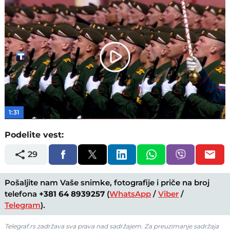
Play
Video
1:31
Podelite vest:
29
Pošaljite nam Vaše snimke, fotografije i priče na broj
telefona
+381 64 8939257
(
WhatsApp
/
Viber
/
Telegram
).
Telegraf.rs zadržava sva prava nad sadržajem. Za preuzimanje sadržaja