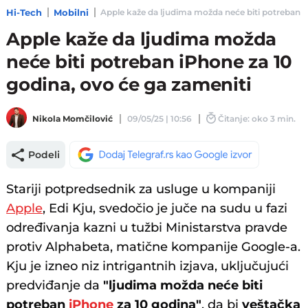
Hi-Tech
Mobilni
Apple kaže da ljudima možda neće biti potreban iP
Apple kaže da ljudima možda
neće biti potreban iPhone za 10
godina, ovo će ga zameniti
Nikola Momčilović
09/05/25 | 10:56
Čitanje: oko 3 min.
Podeli
Stariji potpredsednik za usluge u kompaniji
Apple
, Edi Kju, svedočio je juče na sudu u fazi
određivanja kazni u tužbi Ministarstva pravde
protiv Alphabeta, matične kompanije Google-a.
Kju je izneo niz intrigantnih izjava, uključujući
predviđanje da
"ljudima možda neće biti
potreban
iPhone
za 10 godina"
, da bi
veštačka