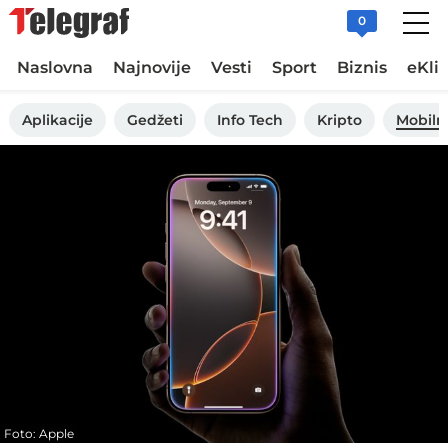
0
Naslovna
Najnovije
Vesti
Sport
Biznis
eKli
Aplikacije
Gedžeti
Info Tech
Kripto
Mobiln
Foto: Apple