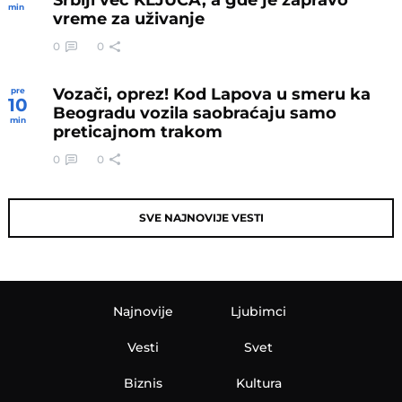
min
vreme za uživanje
0
0
Vozači, oprez! Kod Lapova u smeru ka
pre
10
Beogradu vozila saobraćaju samo
min
preticajnom trakom
0
0
SVE NAJNOVIJE VESTI
Najnovije
Ljubimci
Vesti
Svet
Biznis
Kultura