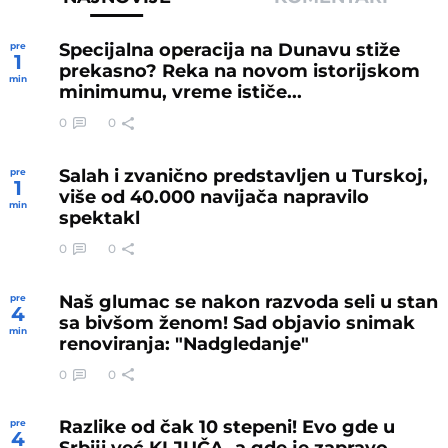
Specijalna operacija na Dunavu stiže
pre
1
prekasno? Reka na novom istorijskom
min
minimumu, vreme ističe...
0
0
Salah i zvanično predstavljen u Turskoj,
pre
1
više od 40.000 navijača napravilo
min
spektakl
0
0
Naš glumac se nakon razvoda seli u stan
pre
4
sa bivšom ženom! Sad objavio snimak
min
renoviranja: "Nadgledanje"
0
0
Razlike od čak 10 stepeni! Evo gde u
pre
4
Srbiji već KLJUČA, a gde je zapravo