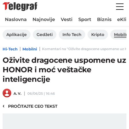
Naslovna
Najnovije
Vesti
Sport
Biznis
eKli
Aplikacije
Gedžeti
Info Tech
Kripto
Mobiln
Hi-Tech
Mobilni
Komentari na "Oživite dragocene uspomene uz HONO
Oživite dragocene uspomene uz
HONOR i moć veštačke
inteligencije
A. V.
06/06/25 | 16:46
‹
PROČITAJTE CEO TEKST