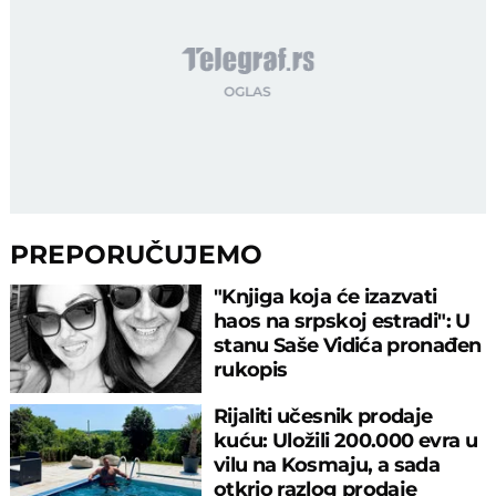
PREPORUČUJEMO
"Knjiga koja će izazvati
haos na srpskoj estradi": U
stanu Saše Vidića pronađen
rukopis
Rijaliti učesnik prodaje
kuću: Uložili 200.000 evra u
vilu na Kosmaju, a sada
otkrio razlog prodaje