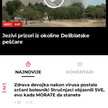
VESTI
0:27
Jezivi prizori iz okoline Deliblatske
peščare
NAJNOVIJE
KOMENTARI
Zdrava devojka nakon virusa postala
pre
2
srčani bolesnik! Stručnjaci objasnili SVE,
min
evo kada MORATE da stanete
0
0