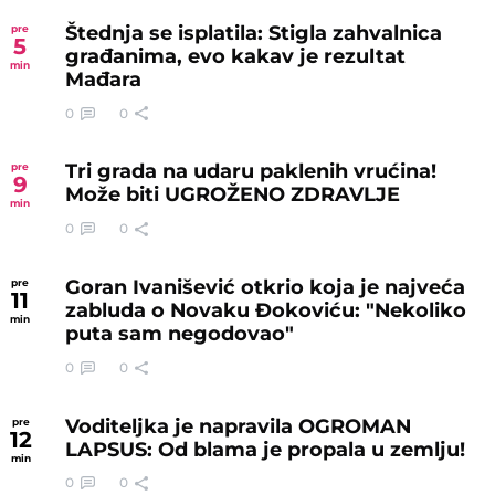
Štednja se isplatila: Stigla zahvalnica
pre
5
građanima, evo kakav je rezultat
min
Mađara
0
0
Tri grada na udaru paklenih vrućina!
pre
9
Može biti UGROŽENO ZDRAVLJE
min
0
0
Goran Ivanišević otkrio koja je najveća
pre
11
zabluda o Novaku Đokoviću: "Nekoliko
min
puta sam negodovao"
0
0
Voditeljka je napravila OGROMAN
pre
12
LAPSUS: Od blama je propala u zemlju!
min
0
0