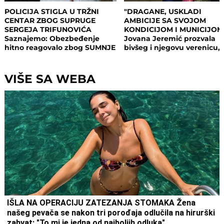
POLICIJA STIGLA U TRŽNI
"DRAGANE, USKLADI
CENTAR ZBOG SUPRUGE
AMBICIJE SA SVOJOM
SERGEJA TRIFUNOVIĆA
KONDICIJOM I MUNICIJOM
Saznajemo: Obezbeđenje
Jovana Jeremić prozvala
hitno reagovalo zbog SUMNJE
bivšeg i njegovu verenicu, 
NA KRAĐU, pa joj pisali
on poručuje šta mu je JED
krivičnu prijavu
VAŽNO: "U tome je istina"
VIŠE SA WEBA
IŠLA NA OPERACIJU ZATEZANJA STOMAKA Žena
našeg pevača se nakon tri porođaja odlučila na hirurški
zahvat: "To mi je jedna od najboljih odluka"