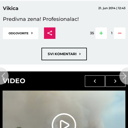
Vikica
21. jun 2014 | 12:43
Predivna zena! Profesionalac!
›
35
1
ODGOVORITE
›
SVI KOMENTARI
VIDEO