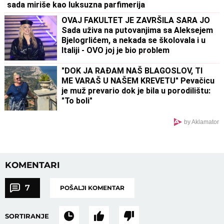
sada miriše kao luksuzna parfimerija
OVAJ FAKULTET JE ZAVRŠILA SARA JO
Sada uživa na putovanjima sa Aleksejem
Bjelogrlićem, a nekada se školovala i u
Italiji - OVO joj je bio problem
"DOK JA RAĐAM NAŠ BLAGOSLOV, TI
ME VARAŠ U NAŠEM KREVETU" Pevačicu
je muž prevario dok je bila u porodilištu:
"To boli"
by Aklamator
KOMENTARI
7
POŠALJI KOMENTAR
SORTIRANJE