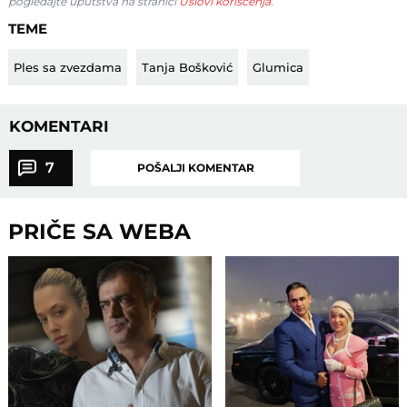
pogledajte uputstva na stranici
Uslovi korišćenja
.
TEME
Ples sa zvezdama
Tanja Bošković
Glumica
KOMENTARI
7
POŠALJI KOMENTAR
PRIČE SA WEBA