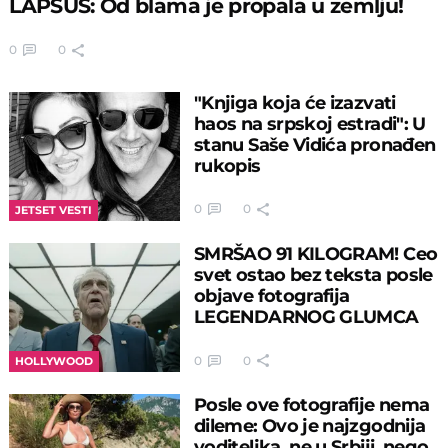
LAPSUS: Od blama je propala u zemlju!
0
0
"Knjiga koja će izazvati
haos na srpskoj estradi": U
stanu Saše Vidića pronađen
rukopis
0
0
JETSET VESTI
SMRŠAO 91 KILOGRAM! Ceo
svet ostao bez teksta posle
objave fotografija
LEGENDARNOG GLUMCA
0
0
HOLLYWOOD
Posle ove fotografije nema
dileme: Ovo je najzgodnija
voditeljka, ne u Srbiji, nego