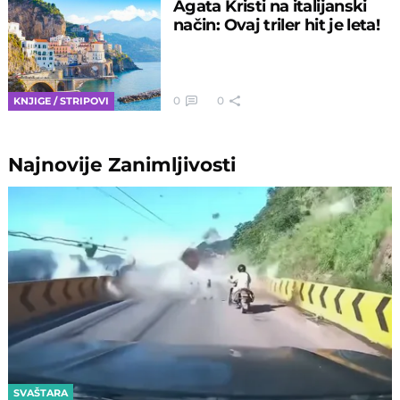
Agata Kristi na italijanski
način: Ovaj triler hit je leta!
0
0
KNJIGE / STRIPOVI
Najnovije
Zanimljivosti
SVAŠTARA