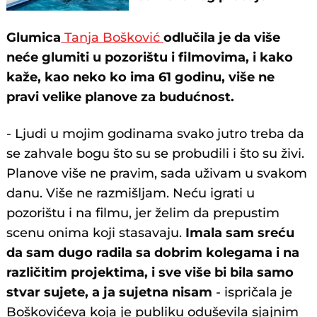
Glumica
Tanja Bošković
odlučila je da više
neće glumiti u pozorištu i filmovima, i kako
kaže, kao neko ko ima 61 godinu, više ne
pravi velike planove za budućnost.
- Ljudi u mojim godinama svako jutro treba da
se zahvale bogu što su se probudili i što su živi.
Planove više ne pravim, sada uživam u svakom
danu. Više ne razmišljam. Neću igrati u
pozorištu i na filmu, jer želim da prepustim
scenu onima koji stasavaju.
Imala sam sreću
da sam dugo radila sa dobrim kolegama i na
različitim projektima, i sve više bi bila samo
stvar sujete, a ja sujetna nisam
- ispričala je
Boškovićeva koja je publiku oduševila sjajnim