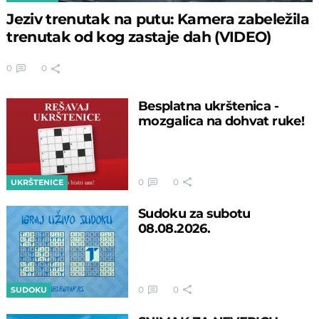
Jeziv trenutak na putu: Kamera zabeležila
trenutak od kog zastaje dah (VIDEO)
0
0
Besplatna ukrštenica -
mozgalica na dohvat ruke!
0
0
UKRŠTENICE
Sudoku za subotu
08.08.2026.
0
0
SUDOKU