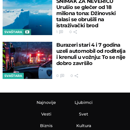
SNIMAK ZA NEVERICU
Urušio se glečer od 18
miliona tona: Džinovski
talasi se obrušili na
istraživački brod
1
0
SVAŠTARA
Burazeri stari 4 i 7 godina
uzeli automobil od roditelja
i krenuli u vožnju: To se nije
dobro završilo
0
0
SVAŠTARA
Najnovije
Ljubimci
Vesti
Svet
Biznis
Kultura