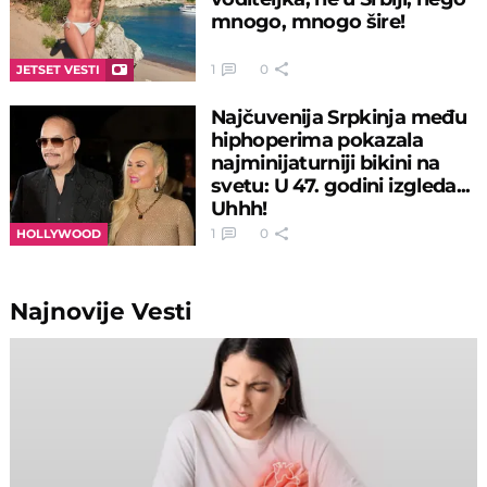
mnogo, mnogo šire!
1
0
JETSET VESTI
Najčuvenija Srpkinja među
hiphoperima pokazala
najminijaturniji bikini na
svetu: U 47. godini izgleda...
Uhhh!
1
0
HOLLYWOOD
Najnovije
Vesti