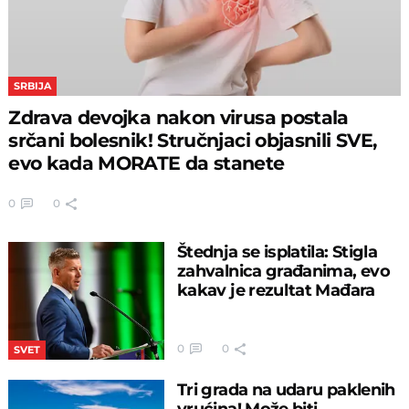
SRBIJA
Zdrava devojka nakon virusa postala
srčani bolesnik! Stručnjaci objasnili SVE,
evo kada MORATE da stanete
0
0
Štednja se isplatila: Stigla
zahvalnica građanima, evo
kakav je rezultat Mađara
0
0
SVET
Tri grada na udaru paklenih
vrućina! Može biti