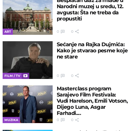
Besplatan ulaz za mlade u
Narodni muzej u sredu, 12.
avgusta: Šta ne treba da
propustiti
0
0
ART
Sećanje na Rajka Dujmića:
Kako je stvarao pesme koje
ne stare
0
0
FILM / TV
Masterclass program
Sarajevo Film Festivala:
Vudi Harelson, Emili Votson,
Dijego Luna, Asgar
Farhadi....
0
0
MUZIKA