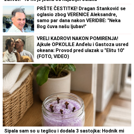
PRŠTE ČESTITKE! Dragan Stanković se
oglasio zbog VERENICE Aleksandre,
samo par dana nakon VERIDBE: "Neka
Bog čuva našu ljubav!"
VRELI KADROVI NAKON POMIRENJA!
Ajkule OPKOLILE Anđelu i Gastoza usred
okeana: Provod pred ulazak u "Elitu 10"
(FOTO, VIDEO)
Sipala sam so u teglicu i dodala 3 sastojka: Hodnik mi