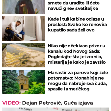
smete da uradite ili ćete
navući gnev svetiteljke
Kade i tuš kabine odlaze u
prošlost: Svako ko renovira
kupatilo sada želi ovo
Niko nije očekivao prizor u
kanalu kod Novog Sada:
Pogledajte šta je izronilo,
misterija je kako je završio
tu
Manastir za parove koji žele
potomstvo: Monahinje ne
mogu da nabroje sva čuda,
spasile i američkog
ambasadora
VIDEO:
Dejan Petrović, Guča izjava