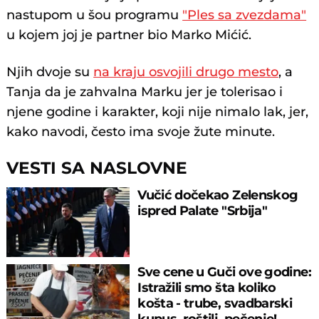
nastupom u šou programu
"Ples sa zvezdama"
u kojem joj je partner bio Marko Mićić.
Njih dvoje su
na kraju osvojili drugo mesto
, a
Tanja da je zahvalna Marku jer je tolerisao i
njene godine i karakter, koji nije nimalo lak, jer,
kako navodi, često ima svoje žute minute.
VESTI SA NASLOVNE
Vučić dočekao Zelenskog
ispred Palate "Srbija"
Sve cene u Guči ove godine:
Istražili smo šta koliko
košta - trube, svadbarski
kupus, roštilj, pečenje!