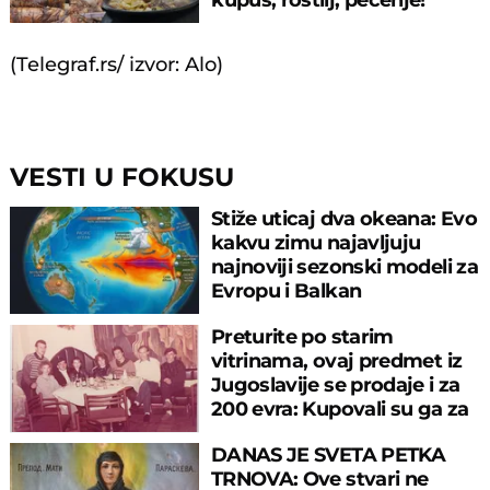
(Telegraf.rs/ izvor: Alo)
VESTI U FOKUSU
Stiže uticaj dva okeana: Evo
kakvu zimu najavljuju
najnoviji sezonski modeli za
Evropu i Balkan
Preturite po starim
vitrinama, ovaj predmet iz
Jugoslavije se prodaje i za
200 evra: Kupovali su ga za
sitniš
DANAS JE SVETA PETKA
TRNOVA: Ove stvari ne