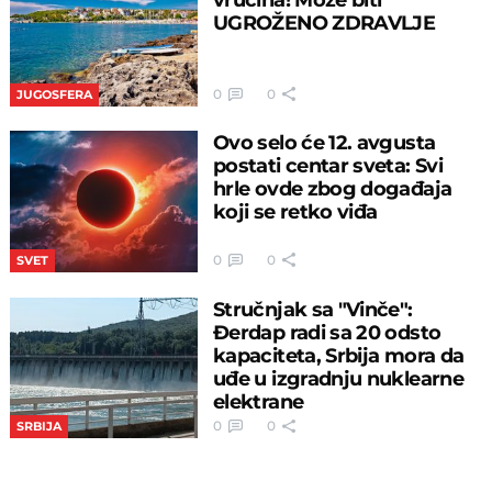
UGROŽENO ZDRAVLJE
0
0
JUGOSFERA
Ovo selo će 12. avgusta
postati centar sveta: Svi
hrle ovde zbog događaja
koji se retko viđa
0
0
SVET
Stručnjak sa "Vinče":
Đerdap radi sa 20 odsto
kapaciteta, Srbija mora da
uđe u izgradnju nuklearne
elektrane
0
0
SRBIJA