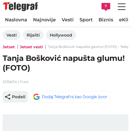
7
Naslovna
Najnovije
Vesti
Sport
Biznis
eKli
Vesti
Rijaliti
Hollywood
Jetset
Jetset vesti
Tanja Bošković napušta glumu! (FOTO) - Telegra
Tanja Bošković napušta glumu!
(FOTO)
21/06/14 | 11:44
Podeli