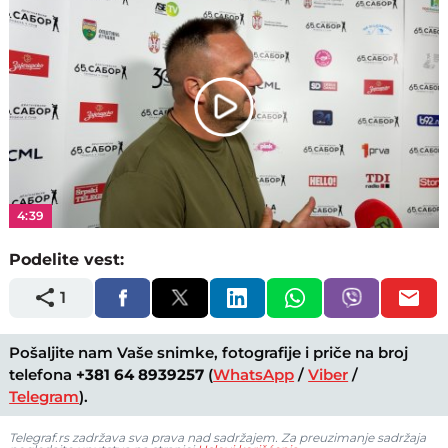
Play
Video
4:39
Podelite vest:
1
Pošaljite nam Vaše snimke, fotografije i priče na broj
telefona
+381 64 8939257
(
WhatsApp
/
Viber
/
Telegram
).
Telegraf.rs zadržava sva prava nad sadržajem. Za preuzimanje sadržaja