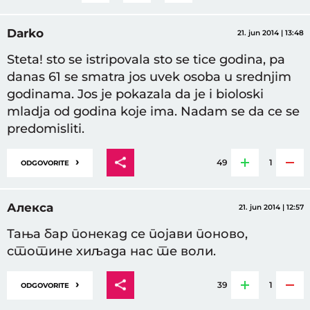
Darko
21. jun 2014 | 13:48
Steta! sto se istripovala sto se tice godina, pa
danas 61 se smatra jos uvek osoba u srednjim
godinama. Jos je pokazala da je i bioloski
mladja od godina koje ima. Nadam se da ce se
predomisliti.
›
49
1
ODGOVORITE
Алекса
21. jun 2014 | 12:57
Тања бар понекад се појави поново,
стотине хиљада нас те воли.
›
39
1
ODGOVORITE