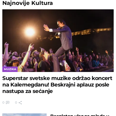
Najnovije
Kultura
MUZIKA
Superstar svetske muzike održao koncert
na Kalemegdanu! Beskrajni aplauz posle
nastupa za sećanje
0
0