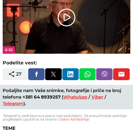
Play
Video
6:52
Podelite vest:
27
Pošaljite nam Vaše snimke, fotografije i priče na broj
telefona
+381 64 8939257
(
WhatsApp
/
Viber
/
Telegram
).
Telegraf.rs zadržava sva prava nad sadržajem. Za preuzimanje sadržaja
pogledajte uputstva na stranici
Uslovi korišćenja
.
TEME