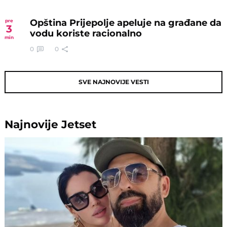
Opština Prijepolje apeluje na građane da
pre
3
vodu koriste racionalno
min
0
0
SVE NAJNOVIJE VESTI
Najnovije
Jetset