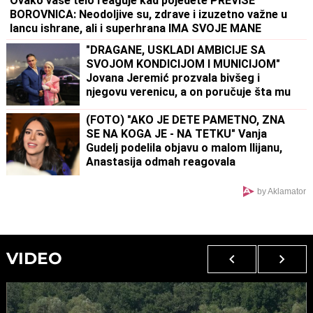
Ovako vaše telo reaguje kad pojedete PREVIŠE
BOROVNICA: Neodoljive su, zdrave i izuzetno važne u
lancu ishrane, ali i superhrana IMA SVOJE MANE
"DRAGANE, USKLADI AMBICIJE SA
SVOJOM KONDICIJOM I MUNICIJOM"
Jovana Jeremić prozvala bivšeg i
njegovu verenicu, a on poručuje šta mu
je JEDINO VAŽNO: "U tome je istina"
(FOTO) "AKO JE DETE PAMETNO, ZNA
SE NA KOGA JE - NA TETKU" Vanja
Gudelj podelila objavu o malom Ilijanu,
Anastasija odmah reagovala
by Aklamator
VIDEO