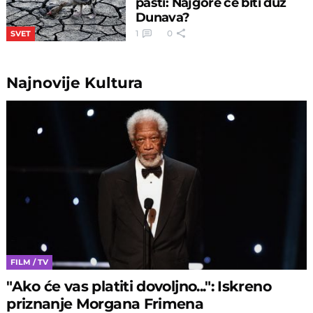
pasti: Najgore će biti duž
Dunava?
1
0
SVET
Najnovije
Kultura
FILM / TV
"Ako će vas platiti dovoljno...": Iskreno
priznanje Morgana Frimena