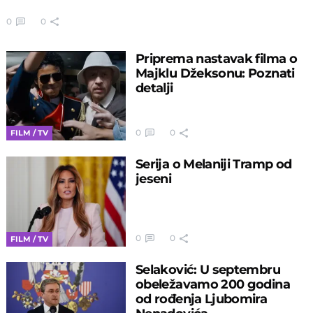
0
0
Priprema nastavak filma o
Majklu Džeksonu: Poznati
detalji
0
0
FILM / TV
Serija o Melaniji Tramp od
jeseni
0
0
FILM / TV
Selaković: U septembru
obeležavamo 200 godina
od rođenja Ljubomira