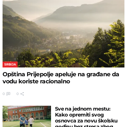
SRBIJA
Opština Prijepolje apeluje na građane da
vodu koriste racionalno
0
0
Sve na jednom mestu:
Kako opremiti svog
osnovca za novu školsku
godinu bez stresa zbog