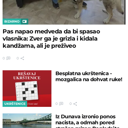
BIZARNO
Pas napao medveda da bi spasao
vlasnika: Zver ga je grizla i kidala
kandžama, ali je preživeo
0
0
Besplatna ukrštenica -
mozgalica na dohvat ruke!
0
0
UKRŠTENICE
Iz Dunava izronio ponos
nacista, a odmah pored