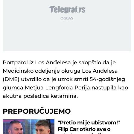
Portparol iz Los Anđelesa je saopštio da je
Medicinsko odeljenje okruga Los Anđelesa
(DME) utvrdilo da je uzrok smrti 54-godišnjeg
glumca Metjua Lengforda Perija nastupila kao
akutna posledica ketamina.
PREPORUČUJEMO
"Pretio mi je ubistvom!"
Filip Car otkrio sve o