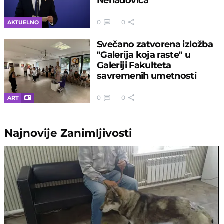
Nenadovića
0
0
AKTUELNO
Svečano zatvorena izložba
"Galerija koja raste" u
Galeriji Fakulteta
savremenih umetnosti
0
0
ART
Najnovije
Zanimljivosti