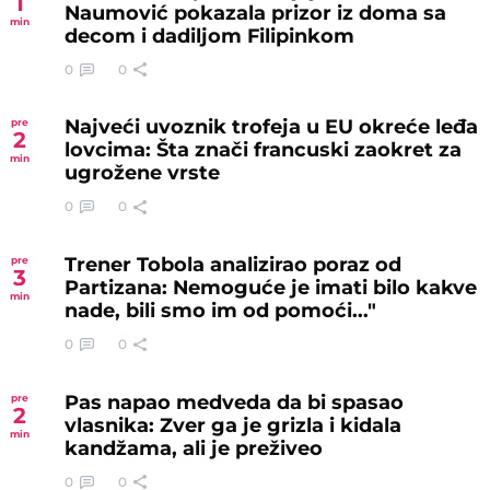
1
Naumović pokazala prizor iz doma sa
min
decom i dadiljom Filipinkom
0
0
Najveći uvoznik trofeja u EU okreće leđa
pre
2
lovcima: Šta znači francuski zaokret za
min
ugrožene vrste
0
0
Trener Tobola analizirao poraz od
pre
3
Partizana: Nemoguće je imati bilo kakve
min
nade, bili smo im od pomoći..."
0
0
Pas napao medveda da bi spasao
pre
2
vlasnika: Zver ga je grizla i kidala
min
kandžama, ali je preživeo
0
0