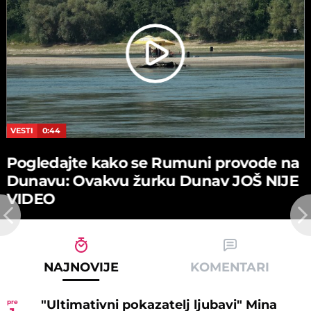
VESTI
0:44
Pogledajte kako se Rumuni provode na
Dunavu: Ovakvu žurku Dunav JOŠ NIJE
VIDEO
NAJNOVIJE
KOMENTARI
"Ultimativni pokazatelj ljubavi" Mina
pre