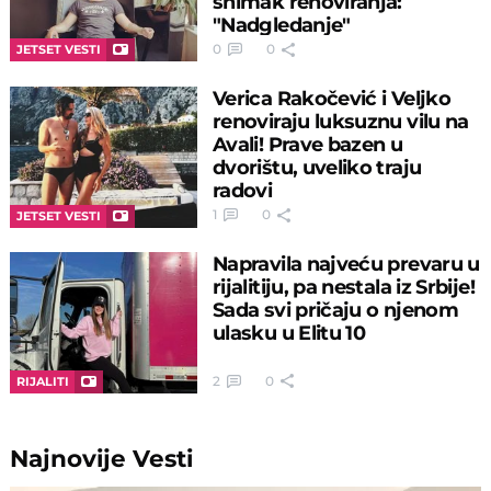
snimak renoviranja:
"Nadgledanje"
0
0
JETSET VESTI
Verica Rakočević i Veljko
renoviraju luksuznu vilu na
Avali! Prave bazen u
dvorištu, uveliko traju
radovi
1
0
JETSET VESTI
Napravila najveću prevaru u
rijalitiju, pa nestala iz Srbije!
Sada svi pričaju o njenom
ulasku u Elitu 10
2
0
RIJALITI
Najnovije
Vesti