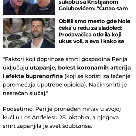
sukobu sa Kristijanom
Golubovićem: "Ćutao sam
pet godina"
Obišli smo mesto gde Nole
čeka u redu za sladoled:
Prodavačica otkrila koji
ukus voli, a evo i kako se
ponaša
"Faktori koji doprinose smrti gospodina Perija
uključuju
utapanje, bolest koronarnih arterija
i efekte buprenorfina
(koji se koristi za lečenje
poremećaja upotrebe opioida). Način smrti je
nesrećan slučaj."
Podsetimo, Peri je pronađen mrtav u svojoj
kući u Los Anđelesu 28. oktobra, a njegova
smrt zapanjila je svet šoubiznisa.