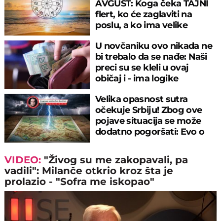
AVGUST: Koga čeka TAJNI
flert, ko će zaglaviti na
poslu, a ko ima velike
planove za veče
U novčaniku ovo nikada ne
bi trebalo da se nađe: Naši
preci su se kleli u ovaj
običaj i - ima logike
Velika opasnost sutra
očekuje Srbiju! Zbog ove
pojave situacija se može
dodatno pogoršati: Evo o
čemu je reč
VIDEO:
"Živog su me zakopavali, pa
vadili": Milanče otkrio kroz šta je
prolazio - "Sofra me iskopao"