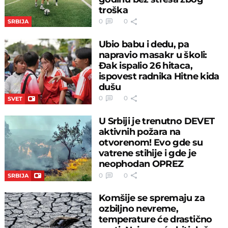
troška
0
0
SRBIJA
Ubio babu i dedu, pa
napravio masakr u školi:
Đak ispalio 26 hitaca,
ispovest radnika Hitne kida
dušu
0
0
SVET
U Srbiji je trenutno DEVET
aktivnih požara na
otvorenom! Evo gde su
vatrene stihije i gde je
neophodan OPREZ
0
0
SRBIJA
Komšije se spremaju za
ozbiljno nevreme,
temperature će drastično