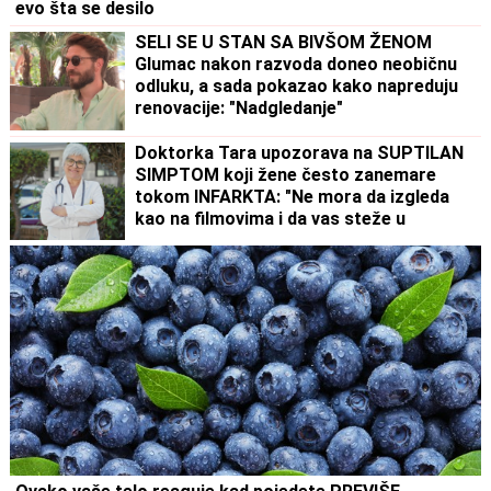
evo šta se desilo
SELI SE U STAN SA BIVŠOM ŽENOM
Glumac nakon razvoda doneo neobičnu
odluku, a sada pokazao kako napreduju
renovacije: "Nadgledanje"
Doktorka Tara upozorava na SUPTILAN
SIMPTOM koji žene često zanemare
tokom INFARKTA: "Ne mora da izgleda
kao na filmovima i da vas steže u
grudima"