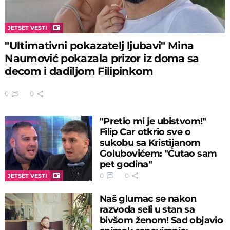
JETSET VESTI
"Ultimativni pokazatelj ljubavi" Mina
Naumović pokazala prizor iz doma sa
decom i dadiljom Filipinkom
0
0
"Pretio mi je ubistvom!"
Filip Car otkrio sve o
sukobu sa Kristijanom
Golubovićem: "Ćutao sam
pet godina"
0
0
JETSET VESTI
Naš glumac se nakon
razvoda seli u stan sa
bivšom ženom! Sad objavio