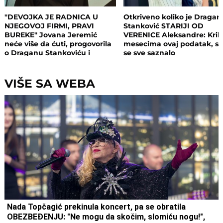
"DEVOJKA JE RADNICA U
Otkriveno koliko je Dragan
NJEGOVOJ FIRMI, PRAVI
Stanković STARIJI OD
BUREKE" Jovana Jeremić
VERENICE Aleksandre: Krili
neće više da ćuti, progovorila
mesecima ovaj podatak, s
o Draganu Stankoviću i
se sve saznalo
veridbi: "Poklanjam mu titulu
bivšeg dečka JJ"
VIŠE SA WEBA
Nada Topčagić prekinula koncert, pa se obratila
OBEZBEĐENJU: "Ne mogu da skočim, slomiću nogu!",