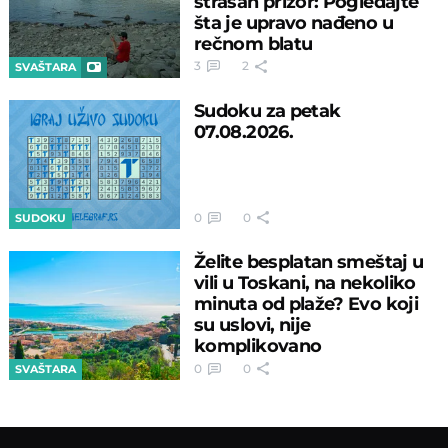
strašan prizor: Pogledajte
šta je upravo nađeno u
rečnom blatu
3
2
SVAŠTARA
Sudoku za petak
07.08.2026.
0
0
SUDOKU
Želite besplatan smeštaj u
vili u Toskani, na nekoliko
minuta od plaže? Evo koji
su uslovi, nije
komplikovano
0
0
SVAŠTARA