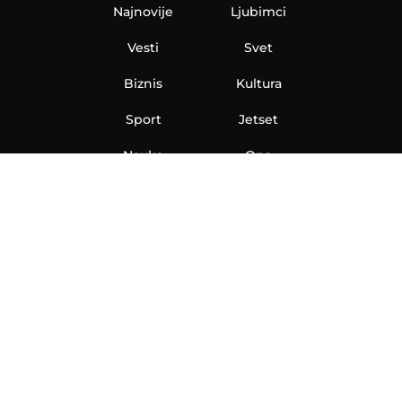
Najnovije
Ljubimci
Vesti
Svet
Biznis
Kultura
Sport
Jetset
Nauka
Ona
Aero
Zanimljivosti
eKlinika
Hi-Tech
Auto
Plantbased
Ubrzanje
Telegraf TV