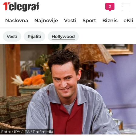
0
Naslovna
Najnovije
Vesti
Sport
Biznis
eKli
Vesti
Rijaliti
Hollywood
Foto: / IPA / IPA / Profimedia