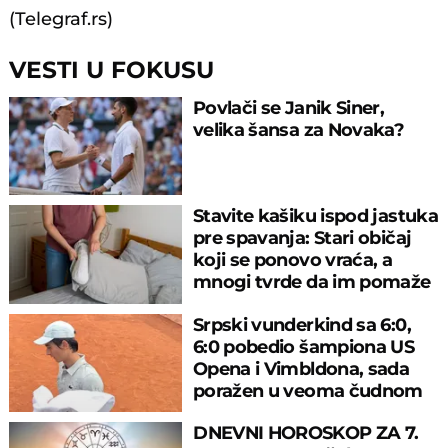
(Telegraf.rs)
VESTI U FOKUSU
Povlači se Janik Siner,
velika šansa za Novaka?
Stavite kašiku ispod jastuka
pre spavanja: Stari običaj
koji se ponovo vraća, a
mnogi tvrde da im pomaže
Srpski vunderkind sa 6:0,
6:0 pobedio šampiona US
Opena i Vimbldona, sada
poražen u veoma čudnom
meču
DNEVNI HOROSKOP ZA 7.