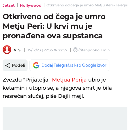
Jetset
Hollywood
Otkriveno od čega je umro Metju Peri - Telegraf.
Otkriveno od čega je umro
Metju Peri: U krvi mu je
pronađena ova supstanca
N. S.
15/12/23 | 22:35
≫
22:57
Čitanje: oko 1 min.
Podeli
Zvezdu "Prijatelja"
Metjua Perija
ubio je
ketamin i utopio se, a njegova smrt je bila
nesrećan slučaj, piše Dejli mejl.