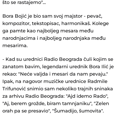
što se rastajemo"...
Bora Bojić je bio sam svoj majstor - pevač,
kompozitor, tekstopisac, harmonikaš. Kolege
ga pamte kao najboljeg mesara među
narodnjacima i najboljeg narodnjaka među
mesarima.
- Kad su urednici Radio Beograda čuli kojim se
zanatom bavim, legendarni urednik Bora Ilić je
rekao: "Neće valjda i mesari da nam pevaju."
Ipak, na nagovor muzičke urednice Radmile
Trifunović snimio sam nekoliko trajnih sninaka
za arhivu Radio Beograda: "Ajd idemo Rado",
"Aj, berem grožde, biram tamnjaniku", "Zelen
orah pa se presavio", "Šumadijo, šumovita".