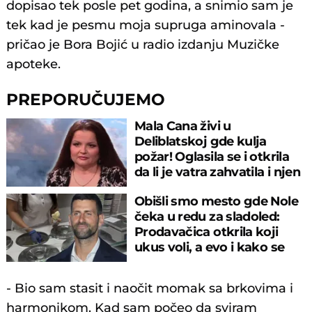
dopisao tek posle pet godina, a snimio sam je
tek kad je pesmu moja supruga aminovala -
pričao je Bora Bojić u radio izdanju Muzičke
apoteke.
PREPORUČUJEMO
Mala Cana živi u
Deliblatskoj gde kulja
požar! Oglasila se i otkrila
da li je vatra zahvatila i njen
dom
Obišli smo mesto gde Nole
čeka u redu za sladoled:
Prodavačica otkrila koji
ukus voli, a evo i kako se
ponaša
- Bio sam stasit i naočit momak sa brkovima i
harmonikom. Kad sam počeo da sviram