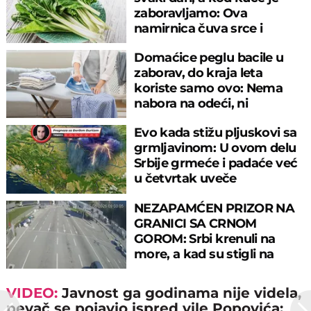
zaboravljamo: Ova
namirnica čuva srce i
reguliše šećer
Domaćice peglu bacile u
zaborav, do kraja leta
koriste samo ovo: Nema
nabora na odeći, ni
preznojavanja
Evo kada stižu pljuskovi sa
grmljavinom: U ovom delu
Srbije grmeće i padaće već
u četvrtak uveče
NEZAPAMĆEN PRIZOR NA
GRANICI SA CRNOM
GOROM: Srbi krenuli na
more, a kad su stigli na
prelaz, ostali u šoku!
VIDEO:
Javnost ga godinama nije videla,
pevač se pojavio ispred vile Popovića: