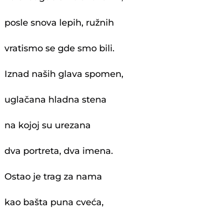
posle snova lepih, ružnih
vratismo se gde smo bili.
Iznad naših glava spomen,
uglačana hladna stena
na kojoj su urezana
dva portreta, dva imena.
Ostao je trag za nama
kao bašta puna cveća,