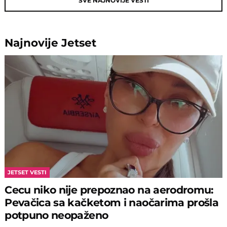
SVE NAJNOVIJE VESTI
Najnovije
Jetset
JETSET VESTI
Cecu niko nije prepoznao na aerodromu:
Pevačica sa kačketom i naočarima prošla
potpuno neopaženo