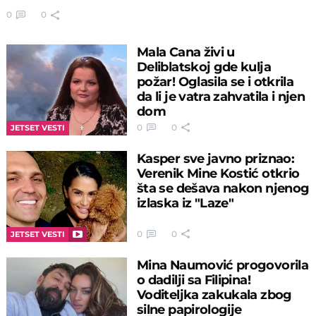
0
0
Mala Cana živi u
Deliblatskoj gde kulja
požar! Oglasila se i otkrila
da li je vatra zahvatila i njen
dom
0
0
JETSET VESTI
Kasper sve javno priznao:
Verenik Mine Kostić otkrio
šta se dešava nakon njenog
izlaska iz "Laze"
0
0
JETSET VESTI
Mina Naumović progovorila
o dadilji sa Filipina!
Voditeljka zakukala zbog
silne papirologije