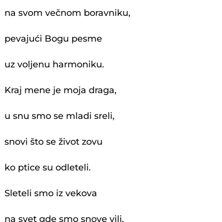
na svom večnom boravniku,
pevajući Bogu pesme
uz voljenu harmoniku.
Kraj mene je moja draga,
u snu smo se mladi sreli,
snovi što se život zovu
ko ptice su odleteli.
Sleteli smo iz vekova
na svet gde smo snove vili,