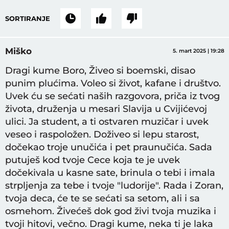
SORTIRANJE
Miško
5. mart 2025 | 19:28
Dragi kume Boro, Živeo si boemski, disao
punim plućima. Voleo si život, kafane i društvo.
Uvek ću se sećati naših razgovora, priča iz tvog
života, druženja u mesari Slavija u Cvijićevoj
ulici. Ja student, a ti ostvaren muzičar i uvek
veseo i raspoložen. Doživeo si lepu starost,
dočekao troje unučića i pet praunučića. Sada
putuješ kod tvoje Cece koja te je uvek
dočekivala u kasne sate, brinula o tebi i imala
strpljenja za tebe i tvoje "ludorije". Rada i Zoran,
tvoja deca, će te se sećati sa setom, ali i sa
osmehom. Živećeš dok god živi tvoja muzika i
tvoji hitovi, večno. Dragi kume, neka ti je laka