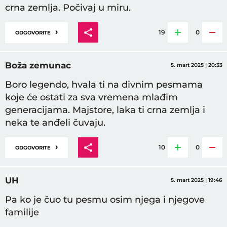
crna zemlja. Počivaj u miru.
›
19
0
ODGOVORITE
Boža zemunac
5. mart 2025 | 20:33
Boro legendo, hvala ti na divnim pesmama
koje će ostati za sva vremena mlađim
generacijama. Majstore, laka ti crna zemlja i
neka te anđeli čuvaju.
›
10
0
ODGOVORITE
UH
5. mart 2025 | 19:46
Pa ko je čuo tu pesmu osim njega i njegove
familije