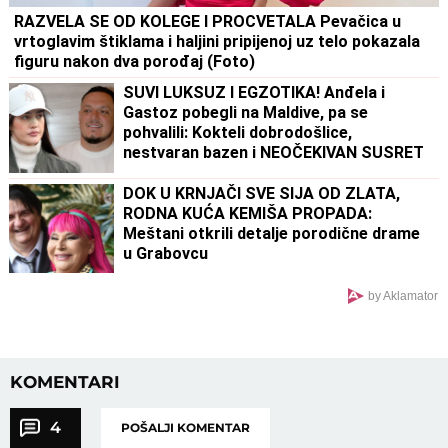
RAZVELA SE OD KOLEGE I PROCVETALA Pevačica u
vrtoglavim štiklama i haljini pripijenoj uz telo pokazala
figuru nakon dva porođaj (Foto)
SUVI LUKSUZ I EGZOTIKA! Anđela i
Gastoz pobegli na Maldive, pa se
pohvalili: Kokteli dobrodošlice,
nestvaran bazen i NEOČEKIVAN SUSRET
na ulici (FOTO)
DOK U KRNJAČI SVE SIJA OD ZLATA,
RODNA KUĆA KEMIŠA PROPADA:
Meštani otkrili detalje porodične drame
u Grabovcu
by Aklamator
KOMENTARI
4
POŠALJI KOMENTAR