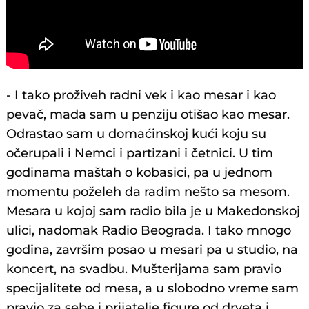
- I tako proživeh radni vek i kao mesar i kao
pevač, mada sam u penziju otišao kao mesar.
Odrastao sam u domaćinskoj kući koju su
očerupali i Nemci i partizani i četnici. U tim
godinama maštah o kobasici, pa u jednom
momentu poželeh da radim nešto sa mesom.
Mesara u kojoj sam radio bila je u Makedonskoj
ulici, nadomak Radio Beograda. I tako mnogo
godina, završim posao u mesari pa u studio, na
koncert, na svadbu. Mušterijama sam pravio
specijalitete od mesa, a u slobodno vreme sam
pravio za sebe i prijatelje figure od drveta i