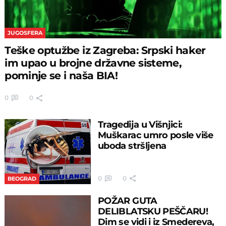
JUGOSFERA
Teške optužbe iz Zagreba: Srpski haker
im upao u brojne državne sisteme,
pominje se i naša BIA!
0
0
Tragedija u Višnjici:
Muškarac umro posle više
uboda stršljena
0
0
BEOGRAD
POŽAR GUTA
DELIBLATSKU PEŠČARU!
Dim se vidi i iz Smedereva,