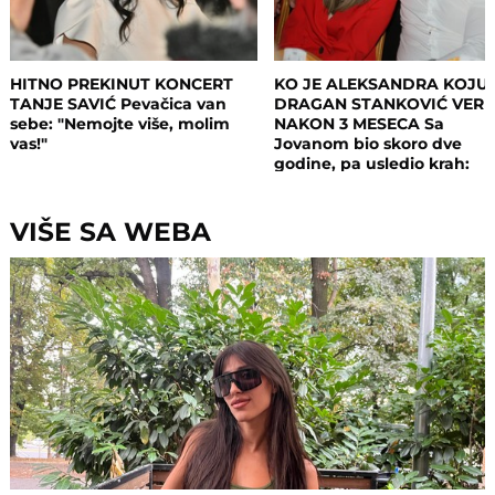
HITNO PREKINUT KONCERT
KO JE ALEKSANDRA KOJU 
TANJE SAVIĆ Pevačica van
DRAGAN STANKOVIĆ VERI
sebe: "Nemojte više, molim
NAKON 3 MESECA Sa
vas!"
Jovanom bio skoro dve
godine, pa usledio krah:
"Mnogo me je koštala ta ve
VIŠE SA WEBA