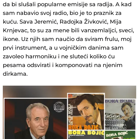
da bi slušali popularne emisije sa radija. A kad
sam nabavio svoj radio, bio je to praznik za
kuću. Sava Jeremić, Radojka Živković, Mija
Krnjevac, to su za mene bili vanzemlaljci, sveci,
ikone. Uz njih sam naučio da sviram frulu, moj
prvi instrument, a u vojničkim danima sam
zavoleo harmoniku i ne sluteći koliko ću
pesama odsvirati i komponovati na njenim
dirkama.