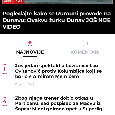
VESTI
0:44
Pogledajte kako se Rumuni provode na
Dunavu: Ovakvu žurku Dunav JOŠ NIJE
VIDEO
NAJNOVIJE
KOMENTARI
Još jedan spektakl u Ložionici: Leo
pre
1
Cvitanović protiv Kolumbijca koji se
min
borio s Almirom Memićem
0
0
Zbog njega trener dobio otkaz u
pre
4
Partizanu, sad potpisao za Mačvu iz
min
Šapca: Mladi golman opet u Superligi