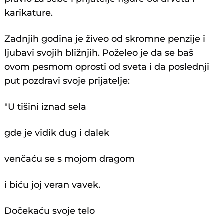
karikature.
Zadnjih godina je živeo od skromne penzije i
ljubavi svojih bližnjih. Poželeo je da se baš
ovom pesmom oprosti od sveta i da poslednji
put pozdravi svoje prijatelje:
"U tišini iznad sela
gde je vidik dug i dalek
venčaću se s mojom dragom
i biću joj veran vavek.
Dočekaću svoje telo