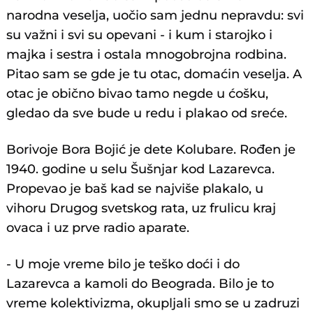
narodna veselja, uočio sam jednu nepravdu: svi
su važni i svi su opevani - i kum i starojko i
majka i sestra i ostala mnogobrojna rodbina.
Pitao sam se gde je tu otac, domaćin veselja. A
otac je obično bivao tamo negde u ćošku,
gledao da sve bude u redu i plakao od sreće.
Borivoje Bora Bojić je dete Kolubare. Rođen je
1940. godine u selu Šušnjar kod Lazarevca.
Propevao je baš kad se najviše plakalo, u
vihoru Drugog svetskog rata, uz frulicu kraj
ovaca i uz prve radio aparate.
- U moje vreme bilo je teško doći i do
Lazarevca a kamoli do Beograda. Bilo je to
vreme kolektivizma, okupljali smo se u zadruzi