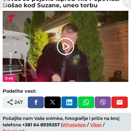
Došao kod Suzane, uneo torbu
Play
Video
0:40
Podelite vest:
247
Pošaljite nam Vaše snimke, fotografije i priče na broj
telefona
+381 64 8939257
(
WhatsApp
/
Viber
/