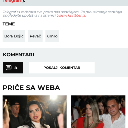
Telegram
).
Telegraf.rs zadržava sva prava nad sadržajem. Za preuzimanje sadržaja
pogledajte uputstva na stranici
Uslovi korišćenja
.
TEME
Bora Bojić
Pevač
umro
KOMENTARI
4
POŠALJI KOMENTAR
PRIČE SA WEBA