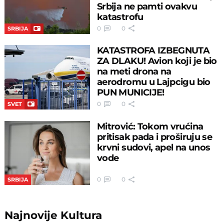
Srbija ne pamti ovakvu
katastrofu
0
0
SRBIJA
KATASTROFA IZBEGNUTA
ZA DLAKU! Avion koji je bio
na meti drona na
aerodromu u Lajpcigu bio
PUN MUNICIJE!
0
0
SVET
Mitrović: Tokom vrućina
pritisak pada i proširuju se
krvni sudovi, apel na unos
vode
0
0
SRBIJA
Najnovije
Kultura