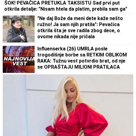
ŠOK! PEVAČICA PRETUKLA TAKSISTU Sad prvi put
otkrila detalje: "Nisam htela da platim, prebila sam ga"
"Ne daj Bože da meni dete kaže nešto
ružno! Ja sam njih pratila": Pevačica
otkrila šta je sve radila zbog dece, o
ovome nikada nije pričala
Influenserka (26) UMRLA posle
trogodišnje borbe sa RETKIM OBLIKOM
RAKA: Tužnu vest potvrdio brat, od nje
se OPRAŠTAJU MILIONI PRATILACA