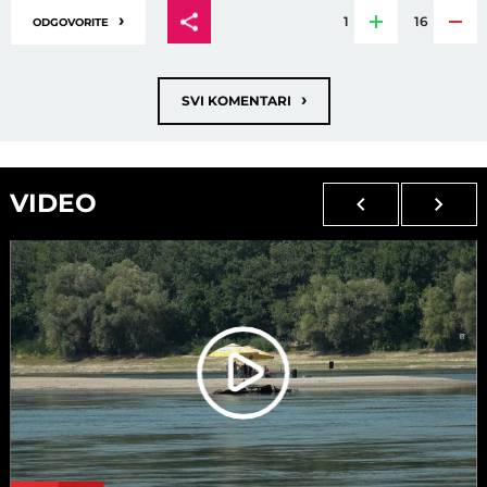
›
1
16
ODGOVORITE
›
SVI KOMENTARI
VIDEO