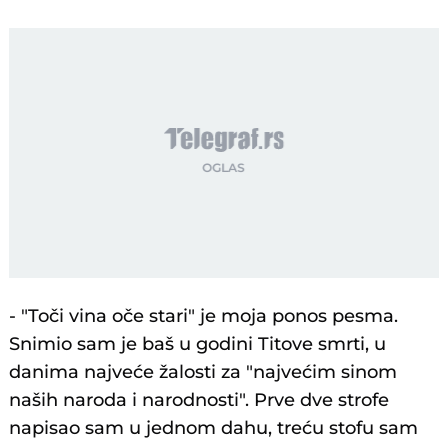
- "Toči vina oče stari" je moja ponos pesma.
Snimio sam je baš u godini Titove smrti, u
danima najveće žalosti za "najvećim sinom
naših naroda i narodnosti". Prve dve strofe
napisao sam u jednom dahu, treću stofu sam