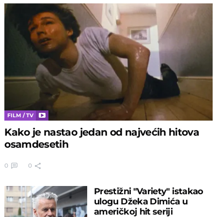
FILM / TV
Kako je nastao jedan od najvećih hitova
osamdesetih
0
0
Prestižni "Variety" istakao
ulogu Džeka Dimića u
američkoj hit seriji