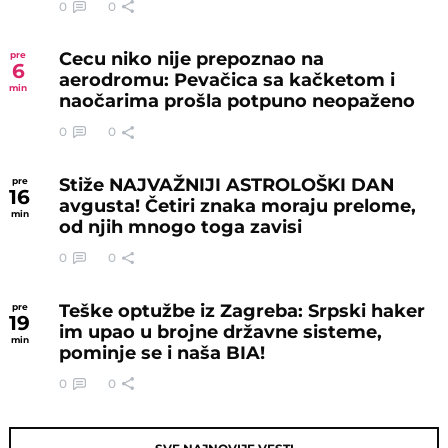
0
0
Cecu niko nije prepoznao na
pre
6
aerodromu: Pevačica sa kačketom i
min
naočarima prošla potpuno neopaženo
0
0
Stiže NAJVAŽNIJI ASTROLOŠKI DAN
pre
16
avgusta! Četiri znaka moraju prelome,
min
od njih mnogo toga zavisi
0
0
Teške optužbe iz Zagreba: Srpski haker
pre
19
im upao u brojne državne sisteme,
min
pominje se i naša BIA!
0
0