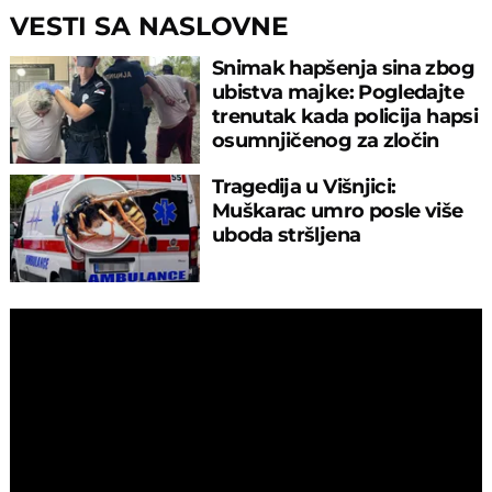
VESTI SA NASLOVNE
Snimak hapšenja sina zbog
ubistva majke: Pogledajte
trenutak kada policija hapsi
osumnjičenog za zločin
Tragedija u Višnjici:
Muškarac umro posle više
uboda stršljena