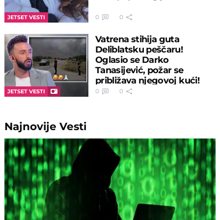
0
0
JETSET VESTI
Vatrena stihija guta
Deliblatsku peščaru!
Oglasio se Darko
Tanasijević, požar se
približava njegovoj kući!
0
0
JETSET VESTI
Najnovije
Vesti