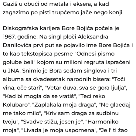
Gaziš u obući od metala i eksera, a kad
zagazimo po pisti trupćemo jače nego konji.
Diskografska karijera Bore Bojića počela je
1967. godine. Na singl ploči Aleksandra
Danilovića prvi put se pojavilo ime Bore Bojića i
to kao tekstopisca pesme "Odnesi pismo
golube beli" kojom su milioni regruta ispraćeni
u JNA. Snimio je Bora sedam singlova i tri
albuma sa dvadesetak narodnih bisera: "Toči
vina, oče stari", "Vetar duva, sva se gora ljulja",
"Kad bi mogla da se vratiš", "Teci reko
Kolubaro", "Zaplakala moja draga", "Ne glaedaj
me tako milo", "Kriv sam draga za sudbinu
tvoju", "Svadve stižu, jesen je", "Harmoniko
moja", "Livada je moja uspomena", "Je l' ti žao