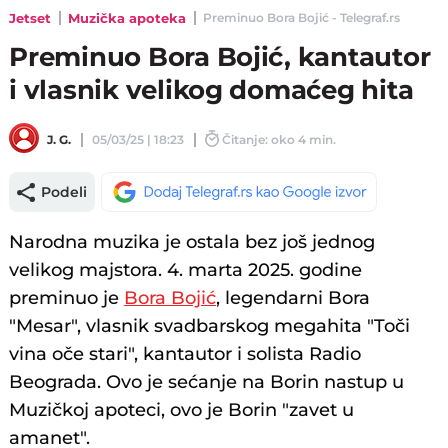
Jetset
Muzička apoteka
Preminuo Bora Bojić - Telegraf.rs
Preminuo Bora Bojić, kantautor
i vlasnik velikog domaćeg hita
J. G.
05/03/25 | 18:23
Čitanje: oko 4 min.
Podeli
Narodna muzika je ostala bez još jednog
velikog majstora. 4. marta 2025. godine
preminuo je
Bora Bojić
, legendarni Bora
"Mesar", vlasnik svadbarskog megahita "Toči
vina oče stari", kantautor i solista Radio
Beograda. Ovo je sećanje na Borin nastup u
Muzičkoj apoteci, ovo je Borin "zavet u
amanet".