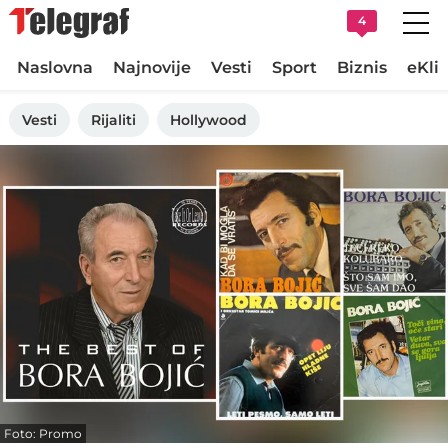
4
Naslovna
Najnovije
Vesti
Sport
Biznis
eKli
Vesti
Rijaliti
Hollywood
Foto: Promo