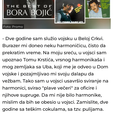
Foto: Promo
- Dve godine sam služio vojsku u Beloj Crkvi.
Burazer mi doneo neku harmoničicu, čisto da
prekratim vreme. Na moju sreću, u vojsci sam
upoznao Tomu Krstića, vrsnog harmonikaša i
mog zemljaka sa Uba, koji me je odveo u Dom
vojske i pozajmljivao mi svoju dalapu da
vežbam. Tako sam u vojsci usavršio sviranje na
harmonici, svirao "plave večeri" za oficire i
njihove supruge. Da mi nije bilo harmonike,
mislim da bih se obesio u vojsci. Zamislite, dve
godine sa teškim cokulama, sa tzv. pulijama.