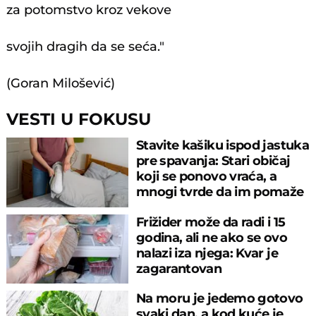
za potomstvo kroz vekove
svojih dragih da se seća."
(Goran Milošević)
VESTI U FOKUSU
Stavite kašiku ispod jastuka
pre spavanja: Stari običaj
koji se ponovo vraća, a
mnogi tvrde da im pomaže
Frižider može da radi i 15
godina, ali ne ako se ovo
nalazi iza njega: Kvar je
zagarantovan
Na moru je jedemo gotovo
svaki dan, a kod kuće je