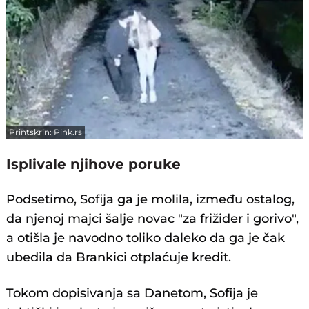
Printskrin: Pink.rs
Isplivale njihove poruke
Podsetimo, Sofija ga je molila, između ostalog,
da njenoj majci šalje novac "za frižider i gorivo",
a otišla je navodno toliko daleko da ga je čak
ubedila da Brankici otplaćuje kredit.
Tokom dopisivanja sa Danetom, Sofija je