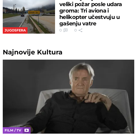
veliki požar posle udara
groma: Tri aviona i
helikopter učestvuju u
gašenju vatre
0
0
JUGOSFERA
Najnovije
Kultura
FILM / TV