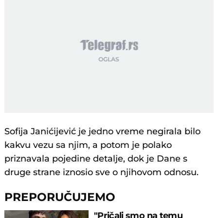
Sofija Janićijević je jedno vreme negirala bilo
kakvu vezu sa njim, a potom je polako
priznavala pojedine detalje, dok je Dane s
druge strane iznosio sve o njihovom odnosu.
PREPORUČUJEMO
"Pričali smo na temu