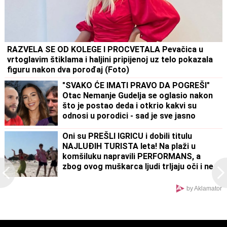
RAZVELA SE OD KOLEGE I PROCVETALA Pevačica u
vrtoglavim štiklama i haljini pripijenoj uz telo pokazala
figuru nakon dva porođaj (Foto)
"SVAKO ĆE IMATI PRAVO DA POGREŠI"
Otac Nemanje Gudelja se oglasio nakon
što je postao deda i otkrio kakvi su
odnosi u porodici - sad je sve jasno
Oni su PREŠLI IGRICU i dobili titulu
NAJLUĐIH TURISTA leta! Na plaži u
komšiluku napravili PERFORMANS, a
zbog ovog muškarca ljudi trljaju oči i ne
veruju šta vide
by Aklamator