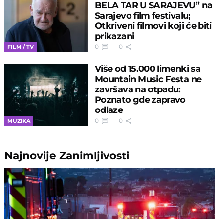
BELA TAR U SARAJEVU” na
Sarajevo film festivalu;
Otkriveni filmovi koji će biti
prikazani
0
0
FILM / TV
Više od 15.000 limenki sa
Mountain Music Festa ne
završava na otpadu:
Poznato gde zapravo
odlaze
0
0
MUZIKA
Najnovije
Zanimljivosti