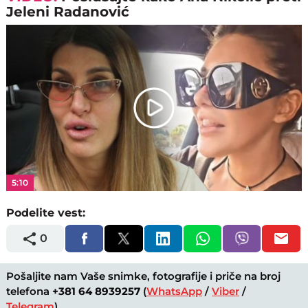
Jeleni Radanović
Play
Video
5:10
Podelite vest:
0
Pošaljite nam Vaše snimke, fotografije i priče na broj
telefona
+381 64 8939257
(
WhatsApp
/
Viber
/
Telegram
).