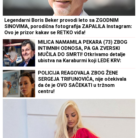
Legendarni Boris Beker provodi leto sa ZGODNIM
SINOVIMA, porodična fotografija ZAPALILA Instagram:
Ovo je prizor kakav se RETKO viđa!
MILICA NAMAMILA PEKARA (73) ZBOG
INTIMNIH ODNOSA, PA GA ZVERSKI
MUČILA DO SMRTI! Otkrivamo detalje
ubistva na Karaburmi koji LEDE KRV:
Izdahnuo u najgorim mukama dok su ga
osumnjičeni pljačkali
POLICIJA REAGOVALA ZBOG ŽENE
SERGEJA TRIFUNOVIĆA, nije očekivala
da će je OVO SAČEKATI u tržnom
centru!