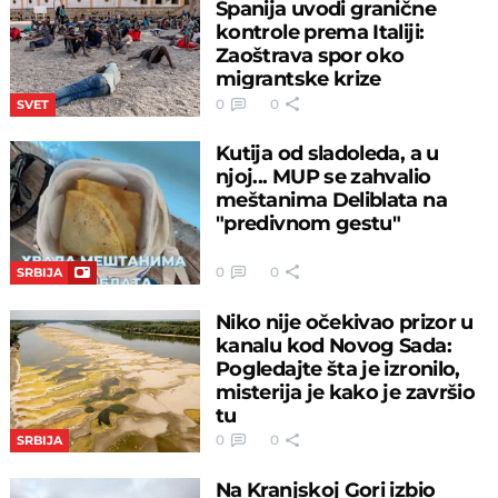
Španija uvodi granične
kontrole prema Italiji:
Zaoštrava spor oko
migrantske krize
0
0
SVET
Kutija od sladoleda, a u
njoj... MUP se zahvalio
meštanima Deliblata na
"predivnom gestu"
0
0
SRBIJA
Niko nije očekivao prizor u
kanalu kod Novog Sada:
Pogledajte šta je izronilo,
misterija je kako je završio
tu
0
0
SRBIJA
Na Kranjskoj Gori izbio