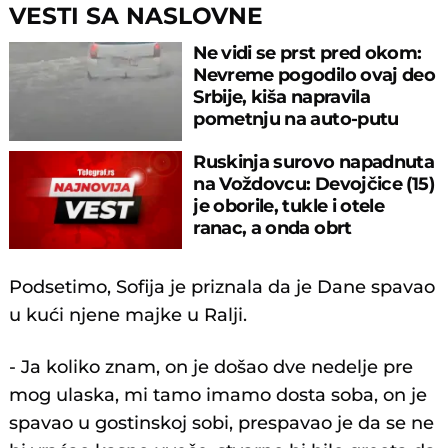
VESTI SA NASLOVNE
Ne vidi se prst pred okom:
Nevreme pogodilo ovaj deo
Srbije, kiša napravila
pometnju na auto-putu
Ruskinja surovo napadnuta
na Voždovcu: Devojčice (15)
je oborile, tukle i otele
ranac, a onda obrt
Podsetimo, Sofija je priznala da je Dane spavao
u kući njene majke u Ralji.
- Ja koliko znam, on je došao dve nedelje pre
mog ulaska, mi tamo imamo dosta soba, on je
spavao u gostinskoj sobi, prespavao je da se ne