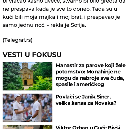
bi vraćao kasno uveče, stvarno bi bilo greota da
ne prespava kada je sve to doneo. Tada su u
kući bili moja majka i moj brat, i prespavao je
samo jednu noć. - rekla je Sofija.
(Telegraf.rs)
VESTI U FOKUSU
Manastir za parove koji žele
potomstvo: Monahinje ne
mogu da nabroje sva čuda,
spasile i američkog
ambasadora
Povlači se Janik Siner,
velika šansa za Novaka?
Viktor Orban u Guči: Bivši