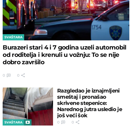
SVAŠTARA
Burazeri stari 4 i 7 godina uzeli automobil
od roditelja i krenuli u vožnju: To se nije
dobro završilo
0
0
Razgledao je iznajmljeni
smeštaj i pronašao
skrivene stepenice:
Narednog jutra usledio je
još veći šok
0
0
SVAŠTARA