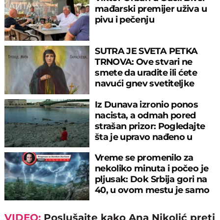
mađarski premijer uživa u
pivu i pečenju
SUTRA JE SVETA PETKA
TRNOVA: Ove stvari ne
smete da uradite ili ćete
navući gnev svetiteljke
Iz Dunava izronio ponos
nacista, a odmah pored
strašan prizor: Pogledajte
šta je upravo nađeno u
rečnom blatu
Vreme se promenilo za
nekoliko minuta i počeo je
pljusak: Dok Srbija gori na
40, u ovom mestu je samo
17°C
VIDEO:
Poslušajte kako Ana Nikolić preti