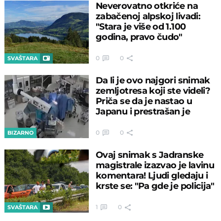
Neverovatno otkriće na
zabačenoj alpskoj livadi:
"Stara je više od 1.100
godina, pravo čudo"
0
0
SVAŠTARA
Da li je ovo najgori snimak
zemljotresa koji ste videli?
Priča se da je nastao u
Japanu i prestrašan je
0
0
BIZARNO
Ovaj snimak s Jadranske
magistrale izazvao je lavinu
komentara! Ljudi gledaju i
krste se: "Pa gde je policija"
1
0
SVAŠTARA