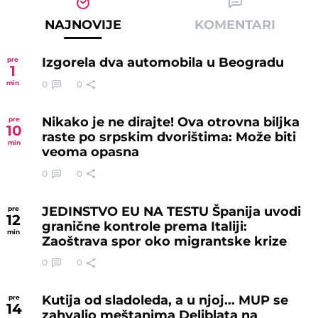
NAJNOVIJE
KOMENTARI
Izgorela dva automobila u Beogradu
pre
1
0
0
min
Nikako je ne dirajte! Ova otrovna biljka
pre
10
raste po srpskim dvorištima: Može biti
min
veoma opasna
0
0
JEDINSTVO EU NA TESTU Španija uvodi
pre
12
granične kontrole prema Italiji:
min
Zaoštrava spor oko migrantske krize
0
0
Kutija od sladoleda, a u njoj... MUP se
pre
14
zahvalio meštanima Deliblata na