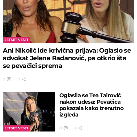
JETSET VESTI
Ani Nikolić ide krivična prijava: Oglasio se
advokat Jelene Radanović, pa otkrio šta
se pevačici sprema
0
0
Oglasila se Tea Tairović
nakon udesa: Pevačica
pokazala kako trenutno
izgleda
0
0
JETSET VESTI