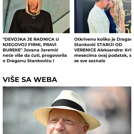
"DEVOJKA JE RADNICA U
Otkriveno koliko je Dragan
NJEGOVOJ FIRMI, PRAVI
Stanković STARIJI OD
BUREKE" Jovana Jeremić
VERENICE Aleksandre: Krili
neće više da ćuti, progovorila
mesecima ovaj podatak, s
o Draganu Stankoviću i
se sve saznalo
veridbi: "Poklanjam mu titulu
bivšeg dečka JJ"
VIŠE SA WEBA