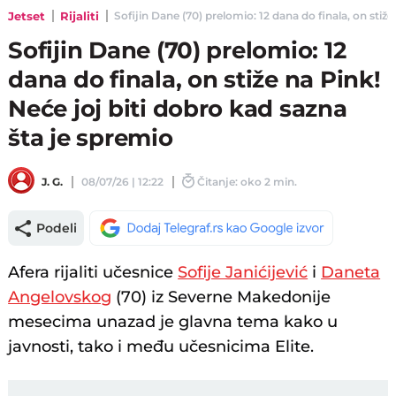
Jetset
Rijaliti
Sofijin Dane (70) prelomio: 12 dana do finala, on stiže
Sofijin Dane (70) prelomio: 12
dana do finala, on stiže na Pink!
Neće joj biti dobro kad sazna
šta je spremio
J. G.
08/07/26 | 12:22
Čitanje: oko 2 min.
Podeli
Afera rijaliti učesnice
Sofije Janićijević
i
Daneta
Angelovskog
(70) iz Severne Makedonije
mesecima unazad je glavna tema kako u
javnosti, tako i među učesnicima Elite.