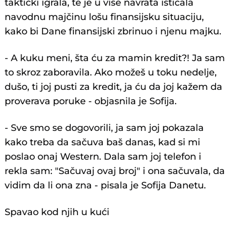
taktički igrala, te je u više navrata isticala
navodnu majčinu lošu finansijsku situaciju,
kako bi Dane finansijski zbrinuo i njenu majku.
- A kuku meni, šta ću za mamin kredit?! Ja sam
to skroz zaboravila. Ako možeš u toku nedelje,
dušo, ti joj pusti za kredit, ja ću da joj kažem da
proverava poruke - objasnila je Sofija.
- Sve smo se dogovorili, ja sam joj pokazala
kako treba da sačuva baš danas, kad si mi
poslao onaj Western. Dala sam joj telefon i
rekla sam: "Sačuvaj ovaj broj" i ona sačuvala, da
vidim da li ona zna - pisala je Sofija Danetu.
Spavao kod njih u kući