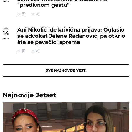
min
"predivnom gestu"
0
0
Ani Nikolić ide krivična prijava: Oglasio
pre
14
se advokat Jelene Radanović, pa otkrio
min
šta se pevačici sprema
0
0
SVE NAJNOVIJE VESTI
Najnovije
Jetset