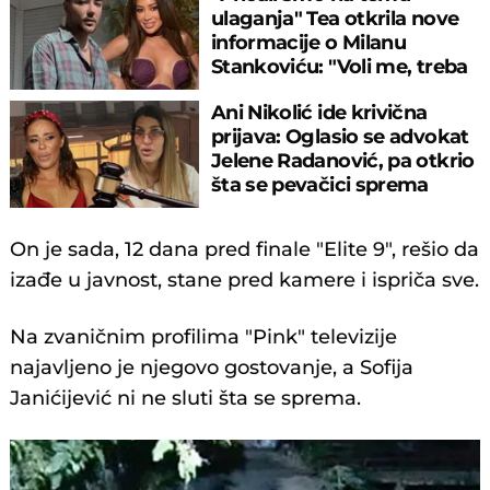
ulaganja" Tea otkrila nove
informacije o Milanu
Stankoviću: "Voli me, treba
svako..."
Ani Nikolić ide krivična
prijava: Oglasio se advokat
Jelene Radanović, pa otkrio
šta se pevačici sprema
On je sada, 12 dana pred finale "Elite 9", rešio da
izađe u javnost, stane pred kamere i ispriča sve.
Na zvaničnim profilima "Pink" televizije
najavljeno je njegovo gostovanje, a Sofija
Janićijević ni ne sluti šta se sprema.