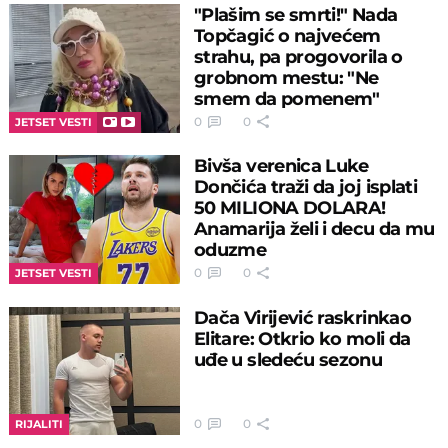
"Plašim se smrti!" Nada
Topčagić o najvećem
strahu, pa progovorila o
grobnom mestu: "Ne
smem da pomenem"
0
0
JETSET VESTI
Bivša verenica Luke
Dončića traži da joj isplati
50 MILIONA DOLARA!
Anamarija želi i decu da mu
oduzme
0
0
JETSET VESTI
Dača Virijević raskrinkao
Elitare: Otkrio ko moli da
uđe u sledeću sezonu
0
0
RIJALITI