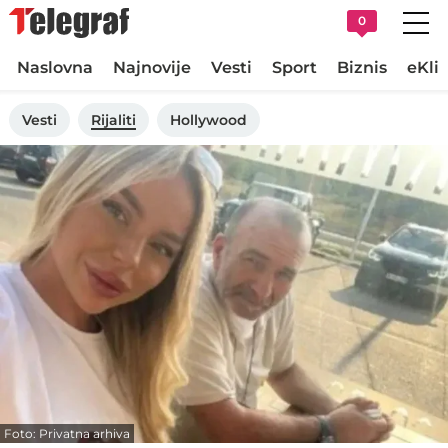
0
Naslovna
Najnovije
Vesti
Sport
Biznis
eKli
Vesti
Rijaliti
Hollywood
Foto: Privatna arhiva