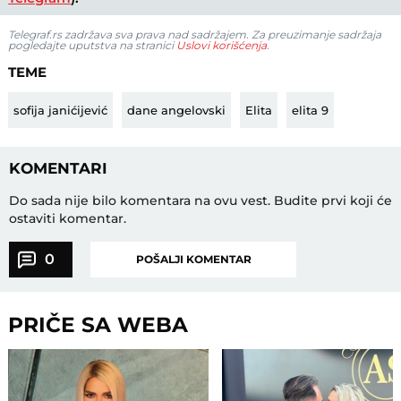
Telegraf.rs zadržava sva prava nad sadržajem. Za preuzimanje sadržaja
pogledajte uputstva na stranici
Uslovi korišćenja
.
TEME
sofija janićijević
dane angelovski
Elita
elita 9
KOMENTARI
Do sada nije bilo komentara na ovu vest.
Budite prvi koji će
ostaviti komentar.
0
POŠALJI KOMENTAR
PRIČE SA WEBA