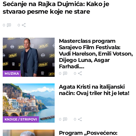
Sećanje na Rajka Dujmića: Kako je
stvarao pesme koje ne stare
0
0
Masterclass program
Sarajevo Film Festivala:
Vudi Harelson, Emili Votson,
Dijego Luna, Asgar
Farhadi....
0
0
MUZIKA
Agata Kristi na italijanski
način: Ovaj triler hit je leta!
0
0
KNJIGE / STRIPOVI
Program „Posvećeno: