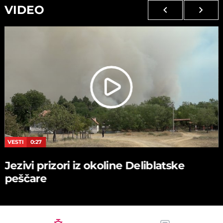
VIDEO
VESTI
0:27
Jezivi prizori iz okoline Deliblatske
peščare