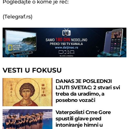
Pogledajte o kome je reč:
(Telegraf.rs)
VESTI U FOKUSU
DANAS JE POSLEDNJI
LJUTI SVETAC: 2 stvari svi
treba da uradimo, a
posebno vozači
Vaterpolisti Crne Gore
spustili glave pred
intoniranje himni u