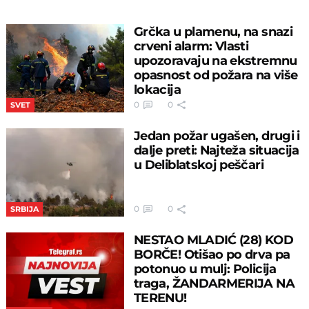
Grčka u plamenu, na snazi
crveni alarm: Vlasti
upozoravaju na ekstremnu
opasnost od požara na više
lokacija
0
0
SVET
Jedan požar ugašen, drugi i
dalje preti: Najteža situacija
u Deliblatskoj peščari
0
0
SRBIJA
NESTAO MLADIĆ (28) KOD
BORČE! Otišao po drva pa
potonuo u mulj: Policija
traga, ŽANDARMERIJA NA
TERENU!