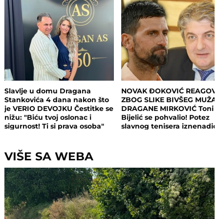
Slavlje u domu Dragana
NOVAK ĐOKOVIĆ REAGOV
Stankovića 4 dana nakon što
ZBOG SLIKE BIVŠEG MUŽA
je VERIO DEVOJKU Čestitke se
DRAGANE MIRKOVIĆ Toni
nižu: "Biću tvoj oslonac i
Bijelić se pohvalio! Potez
sigurnost! Ti si prava osoba"
slavnog tenisera iznenadio
sve - o ovome se i dalje pri
VIŠE SA WEBA