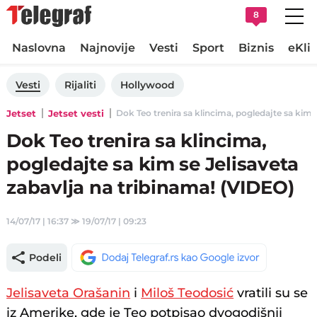
8
Naslovna
Najnovije
Vesti
Sport
Biznis
eKli
Vesti
Rijaliti
Hollywood
Jetset
Jetset vesti
Dok Teo trenira sa klincima, pogledajte sa kim s
Dok Teo trenira sa klincima,
pogledajte sa kim se Jelisaveta
zabavlja na tribinama! (VIDEO)
14/07/17 | 16:37
≫
19/07/17 | 09:23
Podeli
Jelisaveta Orašanin
i
Miloš Teodosić
vratili su se
iz Amerike, gde je Teo potpisao dvogodišnji