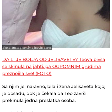
Foto: Instagram/mojicevic.bane
DA LI JE BOLJA OD JELISAVETE? Teova bivša
se skinula na jahti, pa OGROMNIM grudima
preznojila sve! (FOTO)
Sa njim je, naravno, bila i žena Jelisaveta kojoj
je dosadu, dok je čekala da Teo završi,
prekinula jedna preslatka osoba.