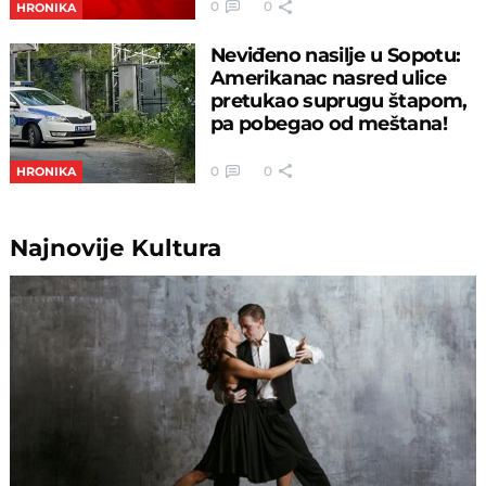
0
0
HRONIKA
Neviđeno nasilje u Sopotu:
Amerikanac nasred ulice
pretukao suprugu štapom,
pa pobegao od meštana!
0
0
HRONIKA
Najnovije
Kultura