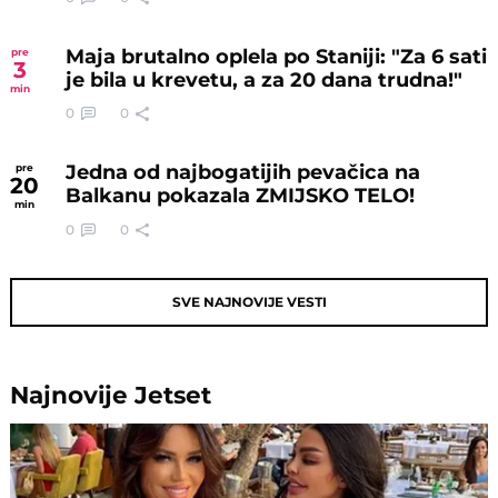
Maja brutalno oplela po Staniji: "Za 6 sati
pre
3
je bila u krevetu, a za 20 dana trudna!"
min
0
0
Jedna od najbogatijih pevačica na
pre
20
Balkanu pokazala ZMIJSKO TELO!
min
0
0
SVE NAJNOVIJE VESTI
Najnovije
Jetset