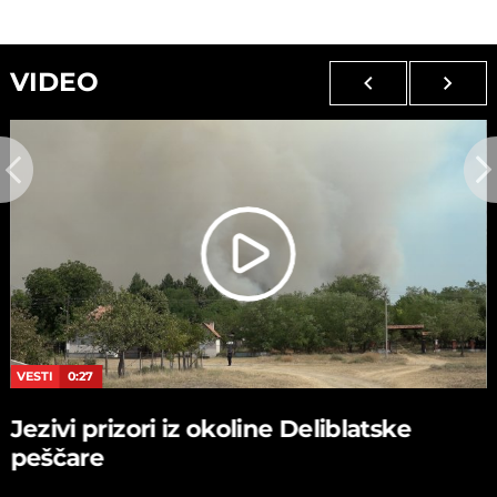
VIDEO
VESTI
0:27
Jezivi prizori iz okoline Deliblatske
peščare