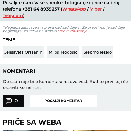
Pošaljite nam Vaše snimke, fotografije i priče na broj
telefona
+381 64 8939257
(
WhatsApp
/
Viber
/
Telegram
).
Telegraf.rs zadržava sva prava nad sadržajem. Za preuzimanje sadržaja
pogledajte uputstva na stranici
Uslovi korišćenja
.
TEME
Jelisaveta Orašanin
Miloš Teodosić
Srebrno jezero
KOMENTARI
Do sada nije bilo komentara na ovu vest.
Budite prvi koji će
ostaviti komentar.
0
POŠALJI KOMENTAR
PRIČE SA WEBA