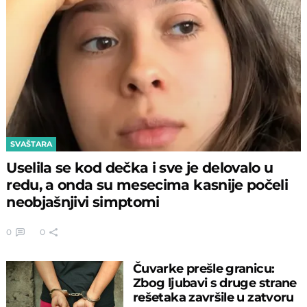
SVAŠTARA
Uselila se kod dečka i sve je delovalo u
redu, a onda su mesecima kasnije počeli
neobjašnjivi simptomi
0
0
Čuvarke prešle granicu:
Zbog ljubavi s druge strane
rešetaka završile u zatvoru