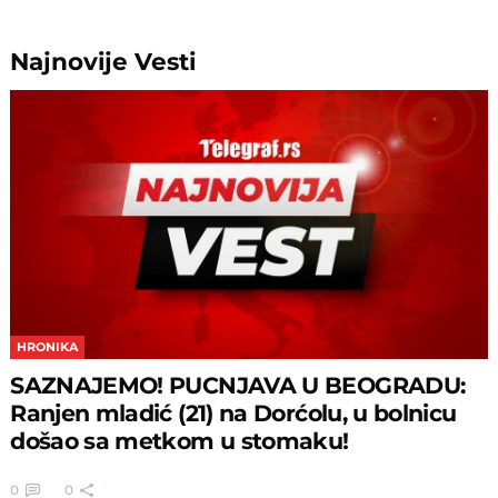
Najnovije
Vesti
HRONIKA
SAZNAJEMO! PUCNJAVA U BEOGRADU:
Ranjen mladić (21) na Dorćolu, u bolnicu
došao sa metkom u stomaku!
0
0