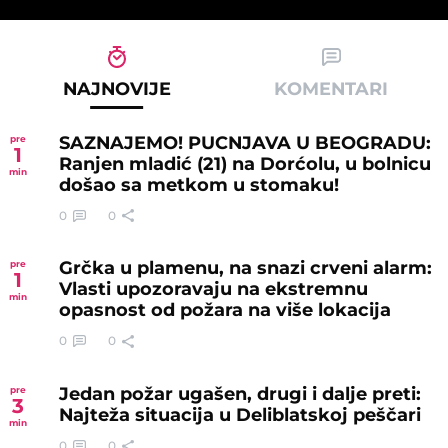
NAJNOVIJE
KOMENTARI
SAZNAJEMO! PUCNJAVA U BEOGRADU:
pre
1
Ranjen mladić (21) na Dorćolu, u bolnicu
min
došao sa metkom u stomaku!
0
0
Grčka u plamenu, na snazi crveni alarm:
pre
1
Vlasti upozoravaju na ekstremnu
min
opasnost od požara na više lokacija
0
0
Jedan požar ugašen, drugi i dalje preti:
pre
3
Najteža situacija u Deliblatskoj peščari
min
0
0