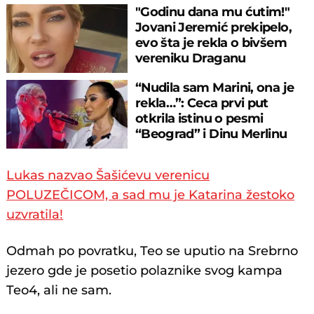
"Godinu dana mu ćutim!"
Jovani Jeremić prekipelo,
evo šta je rekla o bivšem
vereniku Draganu
Stankoviću
“Nudila sam Marini, ona je
rekla…”: Ceca prvi put
otkrila istinu o pesmi
“Beograd” i Dinu Merlinu
Lukas nazvao Šašićevu verenicu
POLUZEČICOM, a sad mu je Katarina žestoko
uzvratila!
Odmah po povratku, Teo se uputio na Srebrno
jezero gde je posetio polaznike svog kampa
Teo4, ali ne sam.