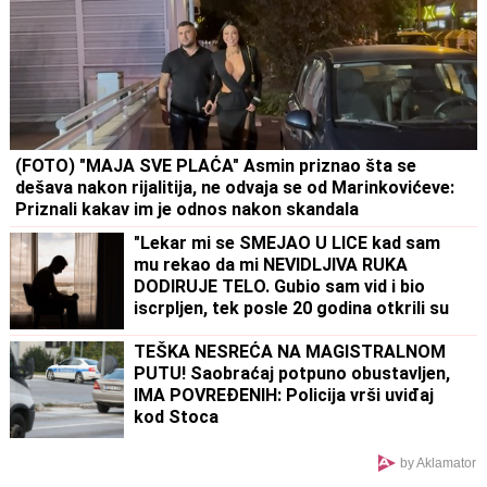
(FOTO) "MAJA SVE PLAĆA" Asmin priznao šta se
dešava nakon rijalitija, ne odvaja se od Marinkovićeve:
Priznali kakav im je odnos nakon skandala
"Lekar mi se SMEJAO U LICE kad sam
mu rekao da mi NEVIDLJIVA RUKA
DODIRUJE TELO. Gubio sam vid i bio
iscrpljen, tek posle 20 godina otkrili su
od ČEGA BOLUJEM"
TEŠKA NESREĆA NA MAGISTRALNOM
PUTU! Saobraćaj potpuno obustavljen,
IMA POVREĐENIH: Policija vrši uviđaj
kod Stoca
by Aklamator