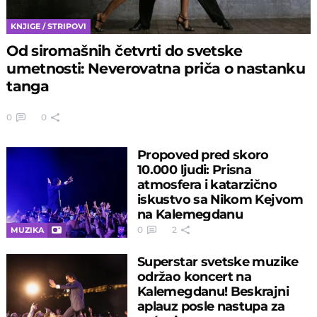
KNJIGE / STRIPOVI
Od siromašnih četvrti do svetske
umetnosti: Neverovatna priča o nastanku
tanga
0
0
Propoved pred skoro
10.000 ljudi: Prisna
atmosfera i katarzično
iskustvo sa Nikom Kejvom
na Kalemegdanu
0
2
MUZIKA
Superstar svetske muzike
održao koncert na
Kalemegdanu! Beskrajni
aplauz posle nastupa za