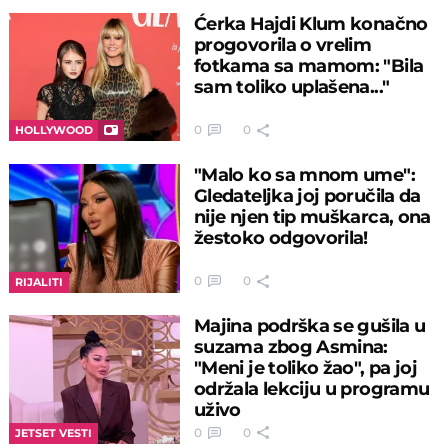
Ćerka Hajdi Klum konačno
progovorila o vrelim
fotkama sa mamom: "Bila
sam toliko uplašena..."
0
0
HOLLYWOOD
"Malo ko sa mnom ume":
Gledateljka joj poručila da
nije njen tip muškarca, ona
žestoko odgovorila!
0
0
RIJALITI
Majina podrška se gušila u
suzama zbog Asmina:
"Meni je toliko žao", pa joj
održala lekciju u programu
uživo
0
0
JETSET VESTI