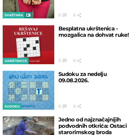
0
0
SVAŠTARA
Besplatna ukrštenica -
mozgalica na dohvat ruke!
0
0
UKRŠTENICE
Sudoku za nedelju
09.08.2026.
0
0
SUDOKU
Jedno od najznačajnijih
podvodnih otkrića: Ostaci
starorimskog broda