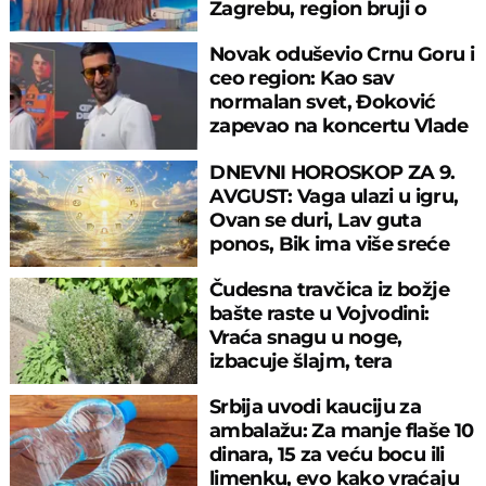
Zagrebu, region bruji o
velikom propustu
Novak oduševio Crnu Goru i
ceo region: Kao sav
normalan svet, Đoković
zapevao na koncertu Vlade
Georgijeva
DNEVNI HOROSKOP ZA 9.
AVGUST: Vaga ulazi u igru,
Ovan se duri, Lav guta
ponos, Bik ima više sreće
nego pameti
Čudesna travčica iz božje
bašte raste u Vojvodini:
Vraća snagu u noge,
izbacuje šlajm, tera
komarce i miševe
Srbija uvodi kauciju za
ambalažu: Za manje flaše 10
dinara, 15 za veću bocu ili
limenku, evo kako vraćaju