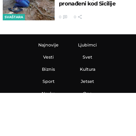
pronađeni kod Sicilije
0
0
SVAŠTARA
Najnovije
Ljubimci
Vesti
Svet
Biznis
Kultura
Sport
Jetset
Nauka
Ona
Aero
Zanimljivosti
eKlinika
Hi-Tech
Auto
Plantbased