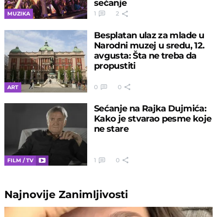
sećanje
1
2
MUZIKA
Besplatan ulaz za mlade u
Narodni muzej u sredu, 12.
avgusta: Šta ne treba da
propustiti
0
0
ART
Sećanje na Rajka Dujmića:
Kako je stvarao pesme koje
ne stare
1
0
FILM / TV
Najnovije
Zanimljivosti