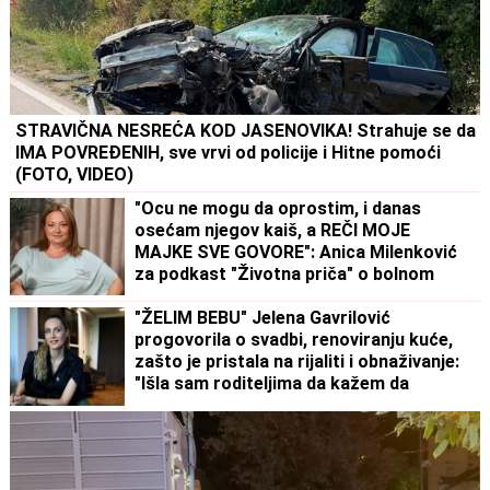
STRAVIČNA NESREĆA KOD JASENOVIKA! Strahuje se da
IMA POVREĐENIH, sve vrvi od policije i Hitne pomoći
(FOTO, VIDEO)
"Ocu ne mogu da oprostim, i danas
osećam njegov kaiš, a REČI MOJE
MAJKE SVE GOVORE": Anica Milenković
za podkast "Životna priča" o bolnom
odrastanju
"ŽELIM BEBU" Jelena Gavrilović
progovorila o svadbi, renoviranju kuće,
zašto je pristala na rijaliti i obnaživanje:
"Išla sam roditeljima da kažem da
odustajem"