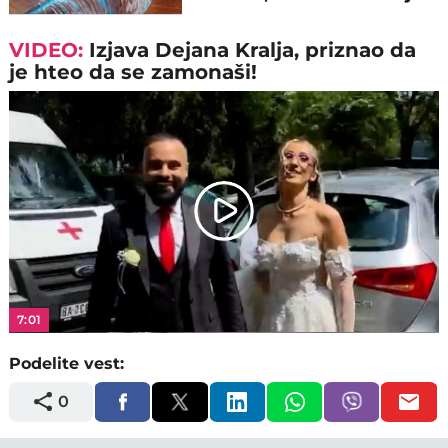
pare
VIDEO:
Izjava Dejana Kralja, priznao da
je hteo da se zamonaši!
Play
Video
7:01
Podelite vest:
0