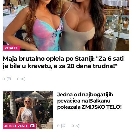
RIJALITI
Maja brutalno oplela po Staniji: "Za 6 sati
je bila u krevetu, a za 20 dana trudna!"
0
0
Jedna od najbogatijih
pevačica na Balkanu
pokazala ZMIJSKO TELO!
0
0
JETSET VESTI