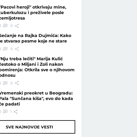
"Pacovi heroji" otkrivaju mine,
tuberkulozu i preživele posle
zemljotresa
0
0
Sećanje na Rajka Dujmića: Kako
je stvarao pesme koje ne stare
0
0
"Nju treba lečiti" Marija Kulić
žestoko o Miljani i Zoli nakon
pomirenja: Otkrila sve o njihovom
odnosu
0
0
Vremenski preokret u Beogradu:
Pala "Sunčana kiša", evo do kada
će padati
0
1
SVE NAJNOVIJE VESTI