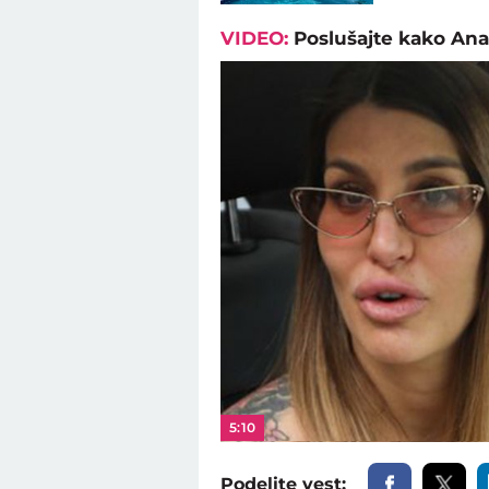
VIDEO:
Poslušajte kako Ana
5:10
Podelite vest: