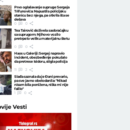
Prvo oglašavanje supruge Sergeja
Trifunovića: Napustila policijsku
stanicu bez njega, pa otkrila šta se
dešava
0
0
Tea Tairović doživela saobraćajku
sa suprugom: Njihovo vozilo
pretrpelo veliku materijalnu štetu
0
0
Haos u Galeriji: Sergej napravio
incident, obezbeđenje pokušalo
da pretrese Isidoru, stigla policija
11
2
Slađa saznala da je Đani prevario,
pa sve javno obelodanila: "Nikad
nisam bila ponižena, ništa mi nije
falilo"
1
0
ovije
Vesti