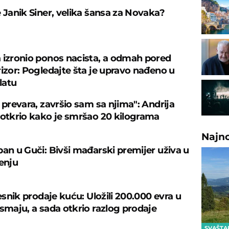
e Janik Siner, velika šansa za Novaka?
 izronio ponos nacista, a odmah pored
rizor: Pogledajte šta je upravo nađeno u
latu
 prevara, završio sam sa njima": Andrija
 otkrio kako je smršao 20 kilograma
Najn
ban u Guči: Bivši mađarski premijer uživa u
čenju
česnik prodaje kuću: Uložili 200.000 evra u
osmaju, a sada otkrio razlog prodaje
SVAŠTA