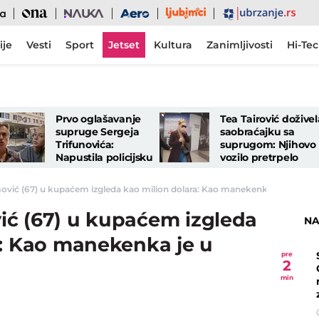
Ljubimci
Ona
Nauka
Aero
Ubrzanje
ije
Vesti
Sport
Jetset
Kultura
Zanimljivosti
Hi-Te
Prvo oglašavanje
Tea Tairović doživel
supruge Sergeja
saobraćajku sa
Trifunovića:
suprugom: Njihovo
Napustila policijsku
vozilo pretrpelo
stanicu bez njega,
veliku materijalnu
pa otkrila šta se
štetu
vić (67) u kupaćem izgleda kao milion dolara: Kao manekenka je u sedmoj d
dešava
ć (67) u kupaćem izgleda
NA
a: Kao manekenka je u
pre
2
min