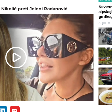
Neverov
 Nikolić preti Jeleni Radanović
alpskoj 
godina,
0
0
Play
Video