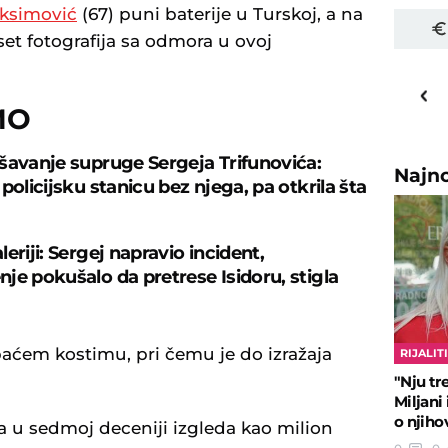
ksimović
(67) puni baterije u Turskoj, a na
set fotografija sa odmora u ovoj
30
o
C
MO
Priština
šavanje supruge Sergeja Trifunovića:
Najn
policijsku stanicu bez njega, pa otkrila šta
a
eriji: Sergej napravio incident,
je pokušalo da pretrese Isidoru, stigla
paćem kostimu, pri čemu je do izražaja
RIJALIT
"Nju tr
Miljani
o njih
a u sedmoj deceniji izgleda kao milion