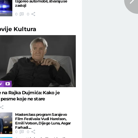
Izgoreo automobil, stvaraju se
zastoji
0
0
ovije
Kultura
TV
 na Rajka Dujmića: Kako je
 pesme koje ne stare
Masterclass program Sarajevo
Film Festivala: Vudi Harelson,
Emili Votson, Dijego Luna, Asgar
Farhadi....
0
0