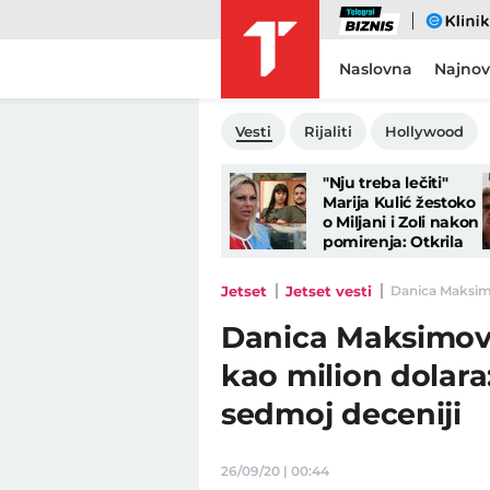
Biznis
eKlinika
Naslovna
Najnov
Vesti
Rijaliti
Hollywood
"Nju treba lečiti"
Marija Kulić žestoko
o Miljani i Zoli nakon
pomirenja: Otkrila
sve o njihovom
odnosu
Jetset
Jetset vesti
Danica Maksimo
Danica Maksimovi
kao milion dolar
sedmoj deceniji
26/09/20 | 00:44