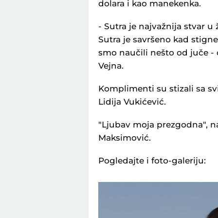
dolara i kao manekenka.
- Sutra je najvažnija stvar u
Sutra je savršeno kad stigne
smo naučili nešto od juče -
Vejna.
Komplimenti su stizali sa svi
Lidija Vukićević.
"Ljubav moja prezgodna", nap
Maksimović.
Pogledajte i foto-galeriju: