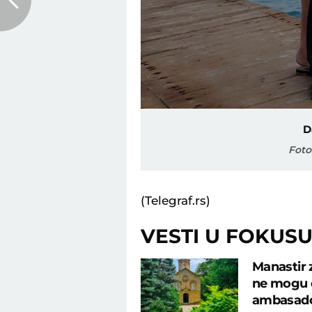
D
Foto
(Telegraf.rs)
VESTI U FOKUS
Manastir 
ne mogu d
ambasad