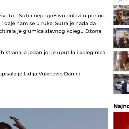
0
0
 životu... Sutra nepogrešivo dolazi u ponoć.
 i daje nam se u ruke. Sutra je nada da
 citirala je glumica slavnog kolegu Džona
h strana, a jedan joj je uputila i koleginica
isala je Lidija Vukićević Danici
Najn