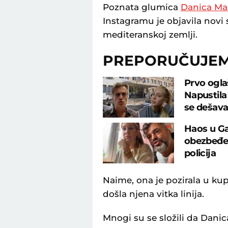
Poznata glumica
Danica Ma
Instagramu je objavila novi 
mediteranskoj zemlji.
PREPORUČUJE
Prvo ogla
Napustila 
se dešav
Haos u Gal
obezbeđen
policija
Naime, ona je pozirala u ku
došla njena vitka linija.
Mnogi su se složili da Danic