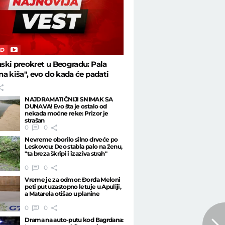
AD
ki preokret u Beogradu: Pala
a kiša", evo do kada će padati
NAJDRAMATIČNIJI SNIMAK SA
DUNAVA! Evo šta je ostalo od
nekada moćne reke: Prizor je
strašan
0
0
Nevreme oborilo silno drveće po
Leskovcu: Deo stabla palo na ženu,
"ta breza škripi i izaziva strah"
0
0
Vreme je za odmor: Đorđa Meloni
peti put uzastopno letuje u Apuliji,
a Matarela otišao u planine
0
0
Drama na auto-putu kod Bagrdana: