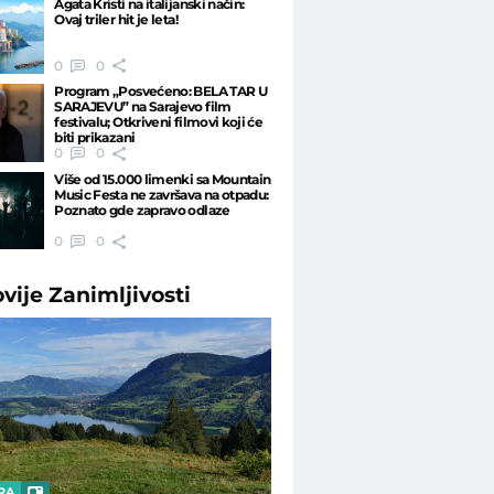
Agata Kristi na italijanski način:
Ovaj triler hit je leta!
0
0
Program „Posvećeno: BELA TAR U
SARAJEVU” na Sarajevo film
festivalu; Otkriveni filmovi koji će
biti prikazani
0
0
Više od 15.000 limenki sa Mountain
Music Festa ne završava na otpadu:
Poznato gde zapravo odlaze
0
0
ovije
Zanimljivosti
RA