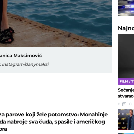
Najn
anica Maksimović
: Instagram/danymaksi
FILM / 
Sećanje
stvarao
U
0
0
za parove koji žele potomstvo: Monahinje
a nabroje sva čuda, spasile i američkog
ora