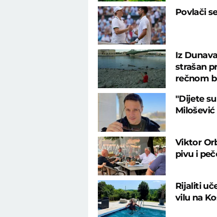
Povlači s
Iz Dunava
strašan p
rečnom b
"Dijete su
Milošević
Viktor Or
pivu i pe
Rijaliti u
vilu na K