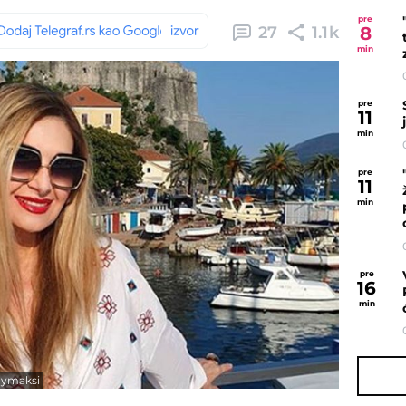
pre
8
27
1.1k
min
pre
11
min
pre
11
min
pre
16
min
nymaksi