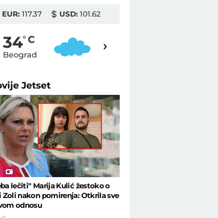
EUR:
117.37
USD:
101.62
35
34
o
C
o
C
Beograd
Novi Sad
ovije
Jetset
I
eba lečiti" Marija Kulić žestoko o
 i Zoli nakon pomirenja: Otkrila sve
ovom odnosu