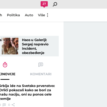
27
ch
Politika
Auto
Više
a
Haos u Galeriji:
Sergej napravio
incident,
obezbeđenje
pokušalo da
pretrese Isidoru,
eceniji - Telegraf.rs
stigla policija
JNOVIJE
KOMENTARI
Srbija ide na Svetsko prvenstvo:
Orlići pokazali kako se bori za
našu naciju, oni su ponos cele
zemlje
0
0