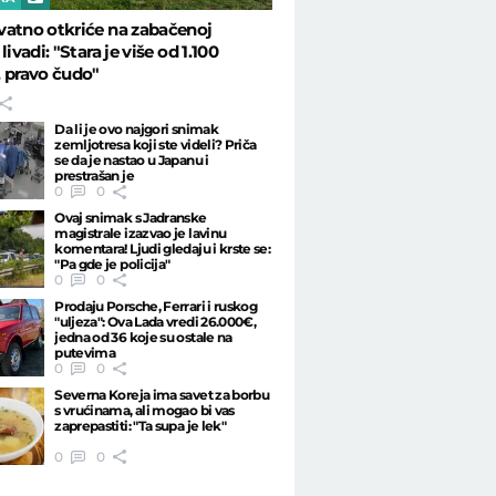
atno otkriće na zabačenoj
livadi: "Stara je više od 1.100
 pravo čudo"
Da li je ovo najgori snimak
zemljotresa koji ste videli? Priča
se da je nastao u Japanu i
prestrašan je
0
0
Ovaj snimak s Jadranske
magistrale izazvao je lavinu
komentara! Ljudi gledaju i krste se:
"Pa gde je policija"
0
0
Prodaju Porsche, Ferrari i ruskog
"uljeza": Ova Lada vredi 26.000€,
jedna od 36 koje su ostale na
putevima
0
0
Severna Koreja ima savet za borbu
s vrućinama, ali mogao bi vas
zaprepastiti: "Ta supa je lek"
0
0