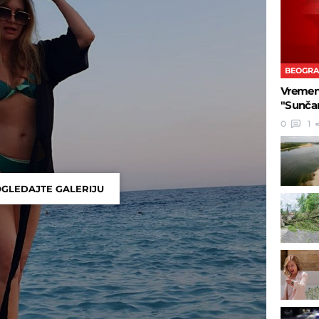
BEOGR
Vremens
"Sunčan
0
1
GLEDAJTE GALERIJU