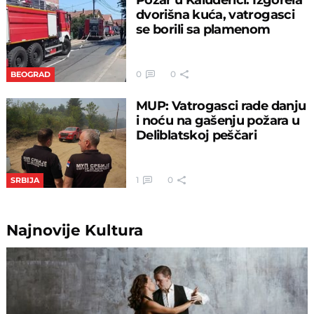
dvorišna kuća, vatrogasci
se borili sa plamenom
0
0
BEOGRAD
MUP: Vatrogasci rade danju
i noću na gašenju požara u
Deliblatskoj peščari
1
0
SRBIJA
Najnovije
Kultura