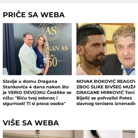
PRIČE SA WEBA
Slavlje u domu Dragana
NOVAK ĐOKOVIĆ REAGOV
Stankovića 4 dana nakon što
ZBOG SLIKE BIVŠEG MUŽA
je VERIO DEVOJKU Čestitke se
DRAGANE MIRKOVIĆ Toni
nižu: "Biću tvoj oslonac i
Bijelić se pohvalio! Potez
sigurnost! Ti si prava osoba"
slavnog tenisera iznenadio
sve - o ovome se i dalje pri
VIŠE SA WEBA