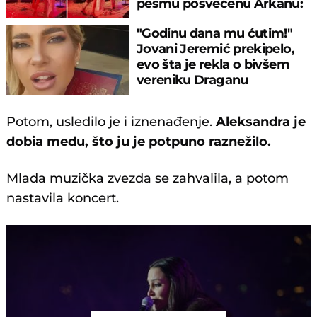
pesmu posvećenu Arkanu:
Publika van sebe
"Godinu dana mu ćutim!"
Jovani Jeremić prekipelo,
evo šta je rekla o bivšem
vereniku Draganu
Stankoviću
Potom, usledilo je i iznenađenje.
Aleksandra je
dobia medu, što ju je potpuno raznežilo.
Mlada muzička zvezda se zahvalila, a potom
nastavila koncert.