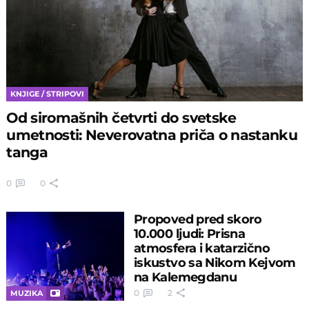
KNJIGE / STRIPOVI
Od siromašnih četvrti do svetske
umetnosti: Neverovatna priča o nastanku
tanga
0
0
Propoved pred skoro
10.000 ljudi: Prisna
atmosfera i katarzično
iskustvo sa Nikom Kejvom
na Kalemegdanu
0
2
MUZIKA