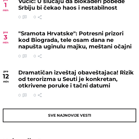
Vučić: U slučaju da blokaderi pobede
1
Srbiju bi čekao haos i nestabilnost
min
0
0
"Sramota Hrvatske": Potresni prizori
pre
3
kod Biograda, tele osam dana ne
min
napušta uginulu majku, meštani očajni
0
0
Dramatičan izveštaj obaveštajaca! Rizik
pre
12
od terorizma u Seuti je konkretan,
min
otkrivene poruke i tačni datumi
0
0
SVE NAJNOVIJE VESTI