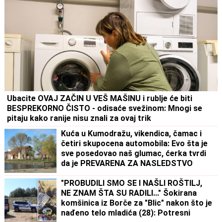
Ubacite OVAJ ZAČIN U VEŠ MAŠINU i rublje će biti
BESPREKORNO ČISTO - odisaće svežinom: Mnogi se
pitaju kako ranije nisu znali za ovaj trik
Kuća u Kumodražu, vikendica, čamac i
četiri skupocena automobila: Evo šta je
sve posedovao naš glumac, ćerka tvrdi
da je PREVARENA ZA NASLEDSTVO
"PROBUDILI SMO SE I NAŠLI ROŠTILJ,
NE ZNAM ŠTA SU RADILI..." Šokirana
komšinica iz Borče za "Blic" nakon što je
nađeno telo mladića (28): Potresni