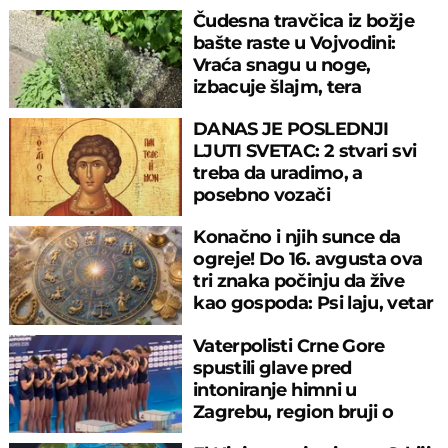
Georgijeva
Čudesna travčica iz božje
bašte raste u Vojvodini:
Vraća snagu u noge,
izbacuje šlajm, tera
komarce i miševe
DANAS JE POSLEDNJI
LJUTI SVETAC: 2 stvari svi
treba da uradimo, a
posebno vozači
Konačno i njih sunce da
ogreje! Do 16. avgusta ova
tri znaka počinju da žive
kao gospoda: Psi laju, vetar
nosi
Vaterpolisti Crne Gore
spustili glave pred
intoniranje himni u
Zagrebu, region bruji o
velikom propustu