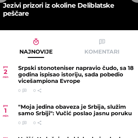
Jezivi prizori iz okoline Deliblatske
peščare
NAJNOVIJE
KOMENTARI
Srpski stonoteniser napravio čudo, sa 18
pre
2
godina ispisao istoriju, sada pobedio
min
vicešampiona Evrope
0
0
"Moja jedina obaveza je Srbija, služim
pre
1
samo Srbiji": Vučić poslao jasnu poruku
min
0
0
pre