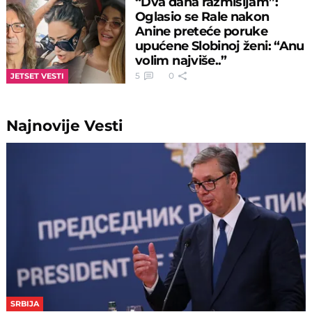
“Dva dana razmišljam”:
Oglasio se Rale nakon
Anine preteće poruke
upućene Slobinoj ženi: “Anu
volim najviše..”
5
0
JETSET VESTI
Najnovije
Vesti
SRBIJA