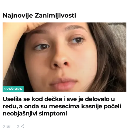
Najnovije
Zanimljivosti
SVAŠTARA
Uselila se kod dečka i sve je delovalo u
redu, a onda su mesecima kasnije počeli
neobjašnjivi simptomi
0
0