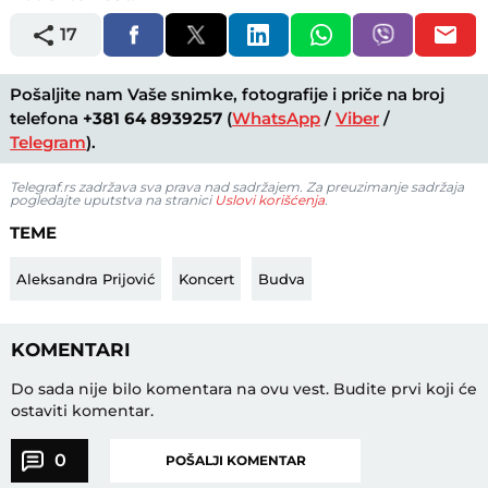
17
Pošaljite nam Vaše snimke, fotografije i priče na broj
telefona
+381 64 8939257
(
WhatsApp
/
Viber
/
Telegram
).
Telegraf.rs zadržava sva prava nad sadržajem. Za preuzimanje sadržaja
pogledajte uputstva na stranici
Uslovi korišćenja
.
TEME
Aleksandra Prijović
Koncert
Budva
KOMENTARI
Do sada nije bilo komentara na ovu vest.
Budite prvi koji će
ostaviti komentar.
0
POŠALJI KOMENTAR