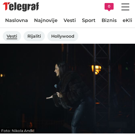
0
Naslovna
Najnovije
Vesti
Sport
Biznis
eKli
Vesti
Rijaliti
Hollywood
Foto: Nikola Anđić