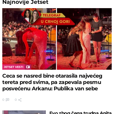
Najnovije
Jetset
JETSET VESTI
Ceca se nasred bine otarasila najvećeg
tereta pred svima, pa zapevala pesmu
posvećenu Arkanu: Publika van sebe
0
0
Evo zbog čega trudna Anita