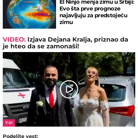
El Ninjo menja zimu u Srbiji:
Evo šta prve prognoze
najavljuju za predstojeću
zimu
VIDEO:
Izjava Dejana Kralja, priznao da
je hteo da se zamonaši!
Play
Video
7:01
Podelite vest: