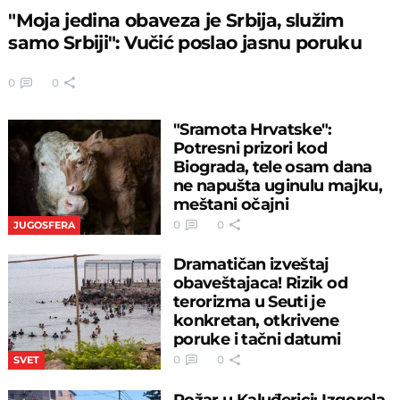
"Moja jedina obaveza je Srbija, služim
samo Srbiji": Vučić poslao jasnu poruku
0
0
"Sramota Hrvatske":
Potresni prizori kod
Biograda, tele osam dana
ne napušta uginulu majku,
meštani očajni
0
0
JUGOSFERA
Dramatičan izveštaj
obaveštajaca! Rizik od
terorizma u Seuti je
konkretan, otkrivene
poruke i tačni datumi
0
0
SVET
Požar u Kaluđerici: Izgorela