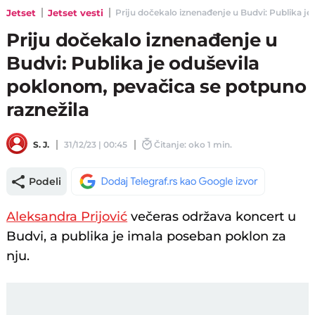
Jetset
Jetset vesti
Priju dočekalo iznenađenje u Budvi: Publika je 
Priju dočekalo iznenađenje u
Budvi: Publika je oduševila
poklonom, pevačica se potpuno
raznežila
S. J.
31/12/23 | 00:45
Čitanje: oko 1 min.
Podeli
Aleksandra Prijović
večeras održava koncert u
Budvi, a publika je imala poseban poklon za
nju.