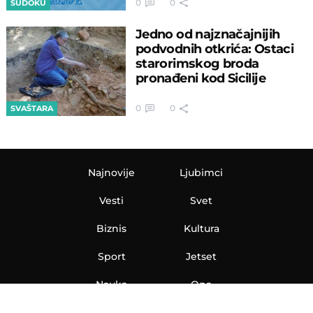
0
0
SUDOKU
Jedno od najznačajnijih
podvodnih otkrića: Ostaci
starorimskog broda
pronađeni kod Sicilije
0
0
SVAŠTARA
Najnovije
Ljubimci
Vesti
Svet
Biznis
Kultura
Sport
Jetset
Nauka
Ona
Aero
Zanimljivosti