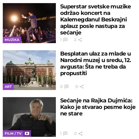
Superstar svetske muzike
održao koncert na
Kalemegdanu! Beskrajni
aplauz posle nastupa za
sećanje
1
2
MUZIKA
Besplatan ulaz za mlade u
Narodni muzej u sredu, 12.
avgusta: Šta ne treba da
propustiti
0
0
ART
Sećanje na Rajka Dujmića:
Kako je stvarao pesme koje
ne stare
1
0
FILM / TV