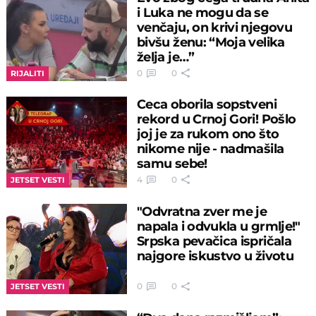
i Luka ne mogu da se
venčaju, on krivi njegovu
bivšu ženu: “Moja velika
želja je…”
0
0
RIJALITI
Ceca oborila sopstveni
rekord u Crnoj Gori! Pošlo
joj je za rukom ono što
nikome nije - nadmašila
samu sebe!
4
0
JETSET VESTI
"Odvratna zver me je
napala i odvukla u grmlje!"
Srpska pevačica ispričala
najgore iskustvo u životu
0
0
JETSET VESTI