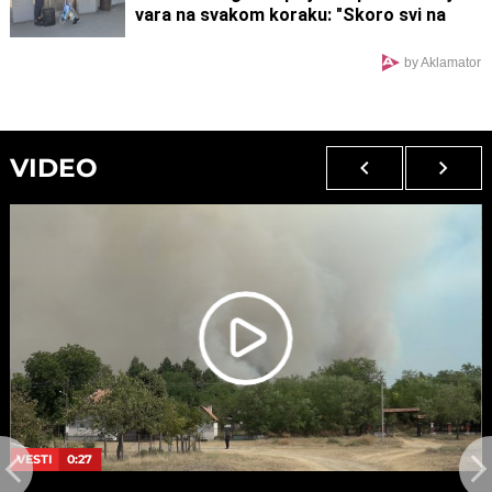
vara na svakom koraku: "Skoro svi na
estradi imaju paralelne veze"
by Aklamator
VIDEO
VESTI
0:27