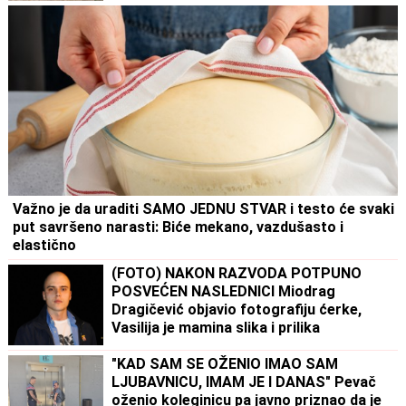
prizori sa lica mesta (FOTO, VIDEO)
Važno je da uraditi SAMO JEDNU STVAR i testo će svaki
put savršeno narasti: Biće mekano, vazdušasto i
elastično
(FOTO) NAKON RAZVODA POTPUNO
POSVEĆEN NASLEDNICI Miodrag
Dragičević objavio fotografiju ćerke,
Vasilija je mamina slika i prilika
"KAD SAM SE OŽENIO IMAO SAM
LJUBAVNICU, IMAM JE I DANAS" Pevač
oženio koleginicu pa javno priznao da je