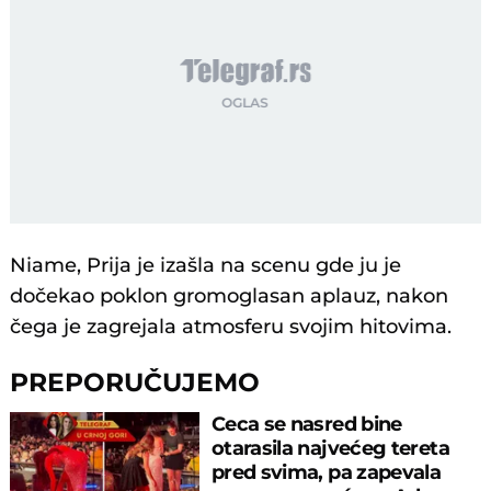
Niame, Prija je izašla na scenu gde ju je
dočekao poklon gromoglasan aplauz, nakon
čega je zagrejala atmosferu svojim hitovima.
PREPORUČUJEMO
Ceca se nasred bine
otarasila najvećeg tereta
pred svima, pa zapevala