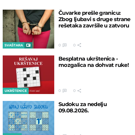
Čuvarke prešle granicu:
Zbog ljubavi s druge strane
rešetaka završile u zatvoru
0
0
SVAŠTARA
Besplatna ukrštenica -
mozgalica na dohvat ruke!
0
0
UKRŠTENICE
Sudoku za nedelju
09.08.2026.