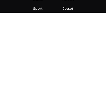
Sport
Jetset
Nauka
Ona
Aero
Zanimljivosti
eKlinika
Hi-Tech
Auto
Plantbased
Ubrzanje
Telegraf TV
O nama
Marketing
Impressum
Uslovi korišćenja