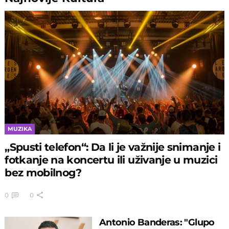
MUZIKA
„Spusti telefon“: Da li je važnije snimanje i
fotkanje na koncertu ili uživanje u muzici
bez mobilnog?
0
0
Antonio Banderas: "Glupo