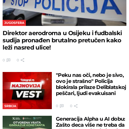
JUGOSFERA
Direktor aerodroma u Osijeku i fudbalski
sudija pronađen brutalno pretučen kako
leži nasred ulice!
0
0
"Peku nas oči, nebo je sivo,
ovo je strašno" Policija
blokirala prilaze Deliblatskoj
peščari, ljudi evakuisani
0
0
SRBIJA
Generacija Alpha u AI dobu:
Zašto deca više ne treba da