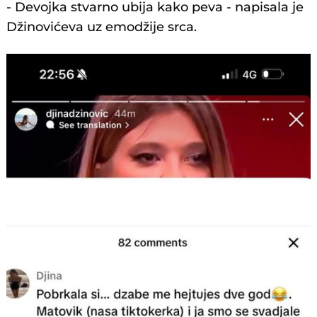
- Devojka stvarno ubija kako peva - napisala je
Džinovićeva uz emodžije srca.