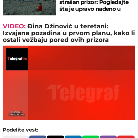
strašan prizor: Pogledajte
šta je upravo nađeno u
rečnom blatu
VIDEO:
Đina Džinović u teretani:
Izvajana pozadina u prvom planu, kako li
ostali vežbaju pored ovih prizora
Loaded
:
Unmute
100.00%
Podelite vest: