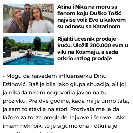
Atina i Nika na moru sa
ženom koju Duško Tošić
najviše voli: Evo u kakvom
su odnosu sa Katarinom
Rijaliti učesnik prodaje
kuću: Uložili 200.000 evra u
vilu na Kosmaju, a sada
otkrio razlog prodaje
- Mogu da navedem influenserku Đinu
Džinović. Baš je bila jako glupa situacija, ali joj
ja nikada nisam odgovorila javno na tu
prozivku. Pre dve godine, kada mi je umro tata,
ja sam to stavila na stori. Prozivala me je da
lažem za to, za preglede, lajkove i šerove... Ako
imam neki pik, to je sigurno ona - otkrila je