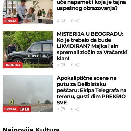
uče napamet i koja je tajna
uspešnog obrazovanja?
0
0
SRBIJA
MISTERIJA U BEOGRADU:
Ko je trebalo da bude
LIKVIDIRAN? Majka i sin
spremali zločin za Vračarski
klan!
0
0
HRONIKA
Apokaliptične scene na
putu za Deliblatsku
peščaru: Ekipa Telegrafa na
terenu, gusti dim PREKRIO
SVE
0
0
SRBIJA
Najnovije
Kultura