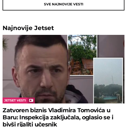
SVE NAJNOVIJE VESTI
Najnovije
Jetset
JETSET VESTI
Zatvoren biznis Vladimira Tomovića u
Baru: Inspekcija zaključala, oglasio se i
bivši rijaliti učesnik