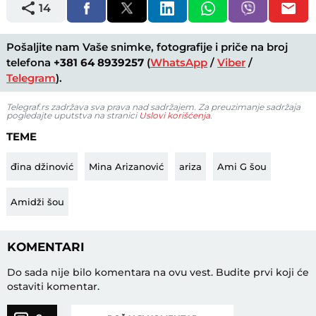
14
Pošaljite nam Vaše snimke, fotografije i priče na broj
telefona
+381 64 8939257
(
WhatsApp
/
Viber
/
Telegram
).
Telegraf.rs zadržava sva prava nad sadržajem. Za preuzimanje sadržaja
pogledajte uputstva na stranici
Uslovi korišćenja
.
TEME
đina džinović
Mina Arizanović
ariza
Ami G šou
Amidži šou
KOMENTARI
Do sada nije bilo komentara na ovu vest.
Budite prvi koji će
ostaviti komentar.