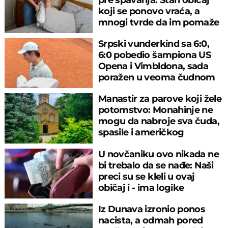
koji se ponovo vraća, a
mnogi tvrde da im pomaže
Srpski vunderkind sa 6:0,
6:0 pobedio šampiona US
Opena i Vimbldona, sada
poražen u veoma čudnom
meču
Manastir za parove koji žele
potomstvo: Monahinje ne
mogu da nabroje sva čuda,
spasile i američkog
ambasadora
U novčaniku ovo nikada ne
bi trebalo da se nađe: Naši
preci su se kleli u ovaj
običaj i - ima logike
Iz Dunava izronio ponos
nacista, a odmah pored