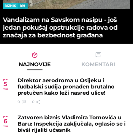
BIZNIS
1:19
Vandalizam na Savskom nasipu - јoš
јedan pokušaј opstrukciјe radova od
značaјa za bezbednost građana
NAJNOVIJE
KOMENTARI
Direktor aerodroma u Osijeku i
pre
5
fudbalski sudija pronađen brutalno
min
pretučen kako leži nasred ulice!
0
0
Zatvoren biznis Vladimira Tomovića u
pre
6
Baru: Inspekcija zaključala, oglasio se i
min
bivši rijaliti učesnik