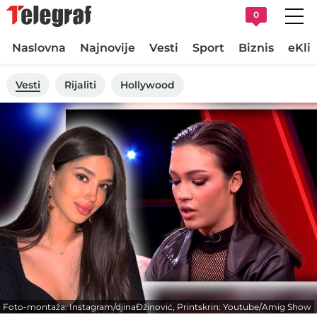
0
Naslovna
Najnovije
Vesti
Sport
Biznis
eKli
Vesti
Rijaliti
Hollywood
Foto-montaža: Instagram/djinaĐžinović, Printskrin: Youtube/Amig Show