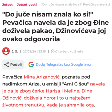
Jetset
Jetset vesti
"Do juče nisam znala ko si!" Pevačica navela da
"Do juče nisam znala ko si!"
Pevačica navela da je zbog Đine
doživela pakao, Džinovićeva joj
ovako odgovorila
J. G.
27/03/24 | 23:15
Čitanje: oko 2 min.
Podeli
Pevačica
Mina Arizanović
, poznata pod
nadimkom Ariza, u emisiji "Ami G šou"
navela
je da je zbog ćerke Harisa i Meline, Đine
Džinović, doživela horor i to u najtežem
životnom trenutku, kada je sahranila oca
.