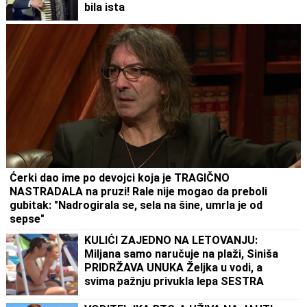
bila ista
Ćerki dao ime po devojci koja je TRAGIČNO
NASTRADALA na pruzi! Rale nije mogao da preboli
gubitak: "Nadrogirala se, sela na šine, umrla je od
sepse"
KULIĆI ZAJEDNO NA LETOVANJU:
Miljana samo naručuje na plaži, Siniša
PRIDRŽAVA UNUKA Željka u vodi, a
svima pažnju privukla lepa SESTRA
Tijana (VIDEO)