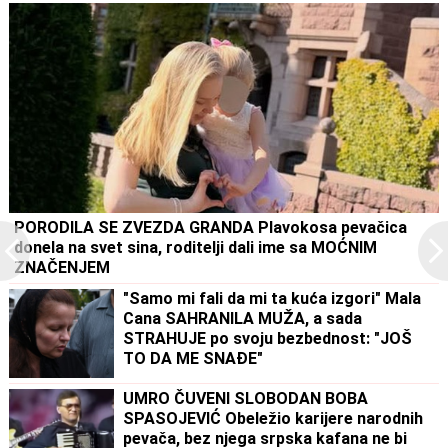
PORODILA SE ZVEZDA GRANDA Plavokosa pevačica
donela na svet sina, roditelji dali ime sa MOĆNIM
ZNAČENJEM
"Samo mi fali da mi ta kuća izgori" Mala
Cana SAHRANILA MUŽA, a sada
STRAHUJE po svoju bezbednost: "JOŠ
TO DA ME SNAĐE"
UMRO ČUVENI SLOBODAN BOBA
SPASOJEVIĆ Obeležio karijere narodnih
pevača, bez njega srpska kafana ne bi