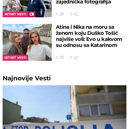
zajednička fotografija
0
0
JETSET VESTI
Atina i Nika na moru sa
ženom koju Duško Tošić
najviše voli: Evo u kakvom
su odnosu sa Katarinom
0
0
JETSET VESTI
Najnovije
Vesti