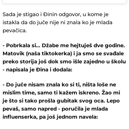
Sada je stigao i Đinin odgovor, u kome je
istakla da do juče nije ni znala ko je mlada
pevačica.
- Pobrkala si... Džabe me hejtuješ dve godine.
Matovik (naša tiktokerka) i ja smo se svađale
preko storija još dok smo išle zajedno u školu
- napisala je Đina i dodala:
- Do juče nisam znala ko si ti, ništa loše ne
mislim time, samo ti kažem iskreno. Žao mi
je što si tako prošla gubitak svog oca. Lepo
pevaš, samo napred - poručila je mlada
influenserka, pa još jednom navela: