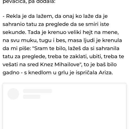
pevačica, pa dodala:
- Rekla je da lažem, da onaj ko laže da je
sahranio tatu za preglede da se smiri iste
sekunde. Tada je krenuo veliki hejt na mene,
na svu muku, tugu i bes, masa ljudi je krenula
da mi piše: "Sram te bilo, lažeš da si sahranila
tatu za preglede, treba te zaklati, ubiti, treba te
vešati na sred Knez Mihailove", to je baš bilo
gadno - s knedlom u grlu je ispričala Ariza.