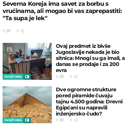
Severna Koreja ima savet za borbu s
vrućinama, ali mogao bi vas zaprepastiti:
"Ta supa je lek"
0
0
Ovaj predmet iz bivše
Jugoslavije nekada je bio
sitnica: Mnogi su ga imali, a
danas se prodaje i za 200
evra
0
0
SVAŠTARA
Dve ogromne strukture
pored piramide čuvaju
tajnu 4.500 godina: Drevni
Egipćani su napravili
inženjersko čudo?
0
0
SVAŠTARA