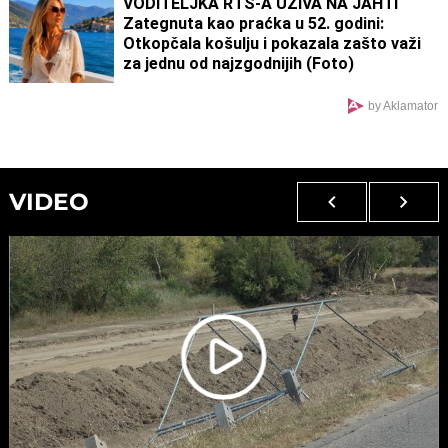
VODITELJKA RTS-A UŽIVA NA JAHTI
Zategnuta kao praćka u 52. godini:
Otkopčala košulju i pokazala zašto važi
za jednu od najzgodnijih (Foto)
by Aklamator
VIDEO