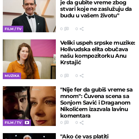
je da gubite vreme zbog
stvari koje ne zaslužuju da
budu u vašem životu"
0
0
FILM / TV
Veliki uspeh srpske muzike:
Holivudska elita obučava
našu kompozitorku Anu
Krstajić
0
0
MUZIKA
"Nije fer da gubiš vreme sa
mnom": Čuvena scena sa
Sonjom Savić i Draganom
Nikolićem izazvala lavinu
komentara
0
0
FILM / TV
"Ako će vas platiti