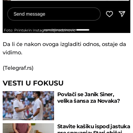
Foto: Printskrin Instagram/djinadzinovic
Da li će nakon ovoga izgladiti odnos, ostaje da
vidimo.
(Telegraf.rs)
VESTI U FOKUSU
Povlači se Janik Siner,
velika šansa za Novaka?
Stavite kašiku ispod jastuka
pre spavanja: Stari običaj