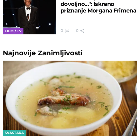
dovoljno...": Iskreno
priznanje Morgana Frimena
0
0
FILM / TV
Najnovije
Zanimljivosti
SVAŠTARA