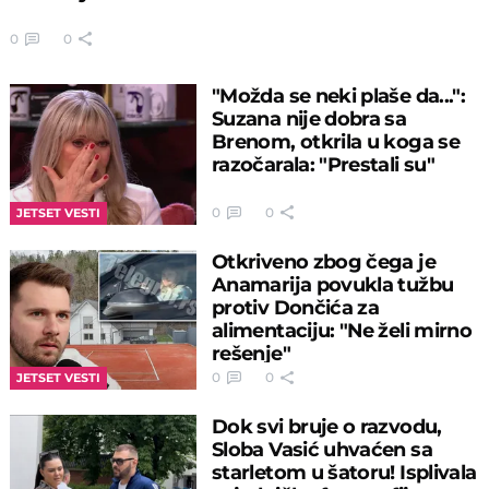
0
0
"Možda se neki plaše da...":
Suzana nije dobra sa
Brenom, otkrila u koga se
razočarala: "Prestali su"
0
0
JETSET VESTI
Otkriveno zbog čega je
Anamarija povukla tužbu
protiv Dončića za
alimentaciju: "Ne želi mirno
rešenje"
0
0
JETSET VESTI
Dok svi bruje o razvodu,
Sloba Vasić uhvaćen sa
starletom u šatoru! Isplivala