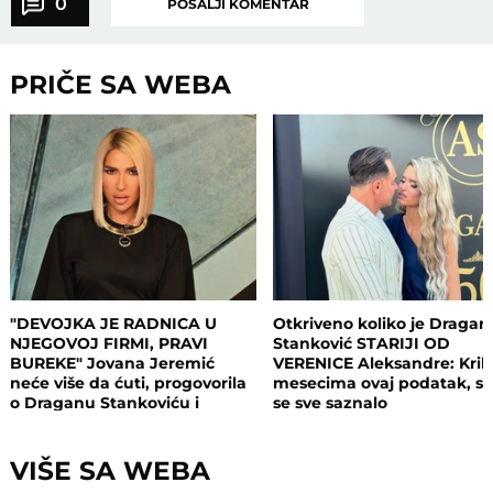
0
POŠALJI KOMENTAR
PRIČE SA WEBA
"DEVOJKA JE RADNICA U
Otkriveno koliko je Dragan
NJEGOVOJ FIRMI, PRAVI
Stanković STARIJI OD
BUREKE" Jovana Jeremić
VERENICE Aleksandre: Krili
neće više da ćuti, progovorila
mesecima ovaj podatak, s
o Draganu Stankoviću i
se sve saznalo
veridbi: "Poklanjam mu titulu
bivšeg dečka JJ"
VIŠE SA WEBA