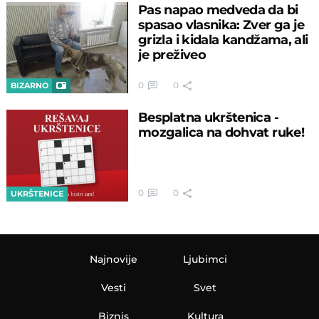
Pas napao medveda da bi
spasao vlasnika: Zver ga je
grizla i kidala kandžama, ali
je preživeo
0
0
BIZARNO
Besplatna ukrštenica -
mozgalica na dohvat ruke!
0
0
UKRŠTENICE
Najnovije
Ljubimci
Vesti
Svet
Biznis
Kultura