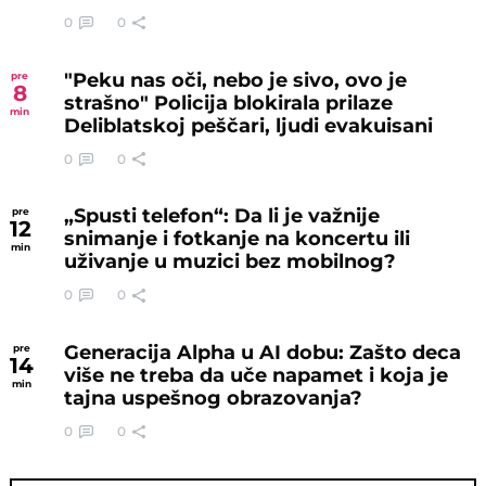
0
0
"Peku nas oči, nebo je sivo, ovo je
pre
8
strašno" Policija blokirala prilaze
min
Deliblatskoj peščari, ljudi evakuisani
0
0
„Spusti telefon“: Da li je važnije
pre
12
snimanje i fotkanje na koncertu ili
min
uživanje u muzici bez mobilnog?
0
0
Generacija Alpha u AI dobu: Zašto deca
pre
14
više ne treba da uče napamet i koja je
min
tajna uspešnog obrazovanja?
0
0