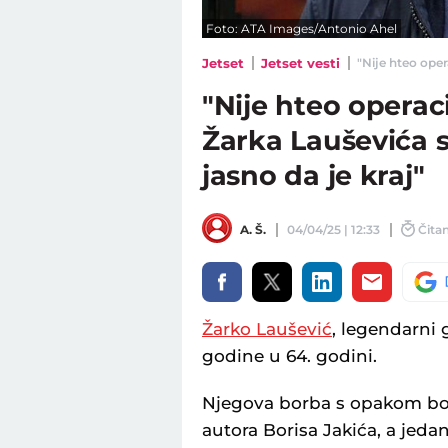
Foto: ATA Images/Antonio Ahel
Jetset
Jetset vesti
"Nije hteo oper
"Nije hteo operac
Žarka Lauševića s
jasno da je kraj"
A. Š.
04/04/25 | 12:33
Čitan
Žarko Laušević
, legendarni
godine u 64. godini.
Njegova borba s opakom bole
autora Borisa Jakića, a jeda