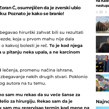
na Kale
nastupa
Zoran Ć, osumnjičen da je zverski ubio
0
0
ku: Poznato je kako se branio!
begavao hirurški zahvat bili su rezultati
žlezde, koja u prvom mahu nije dala
o kakvoj bolesti je reč.
To je kod njega
 u pitanju neka upala, a ne karcinom
od lečenja, promenu načina ishrane,
izbegavanje nekih drugih stvari. Poklonio
og autora na tu temu.
o sam mu rekao da su veće šanse za
elio za hirurgiju. Rekao sam da je
Najn
 čak sam mu rezervisao termin kod mene na