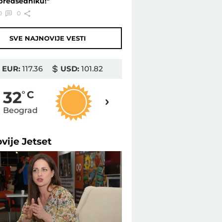
predsedniku!"
0
0
SVE NAJNOVIJE VESTI
EUR:
117.36
USD:
101.82
32
32
o
C
o
C
Beograd
Novi Sad
ovije
Jetset