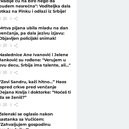
"Radije ću na biro nego da
budem nesrećna": Voditeljka dala
otkaz na Pinku i odlazi iz Srbije!
o da je kraj" - Telegraf.rs
0
0
Mrtva pijana ubila mladu na dan
venčanja, pa dala jezivu izjavu:
Objavljen policijski snimak!
0
0
Naslednice Ane Ivanović i Jelene
Janković su rođene: "Verujem u
ovu decu, Srbija ima talente, ali..."
0
0
“Zovi Sandru, kaži hitno…” Haos
ispred crkve pred venčanje
Dejana Kralja i doktorke: “Hoćeš ti
da se ženiš?”
0
0
Zelenski se oglasio nakon
sastanka sa Vučićem:
"Zahvaljujem gospodinu