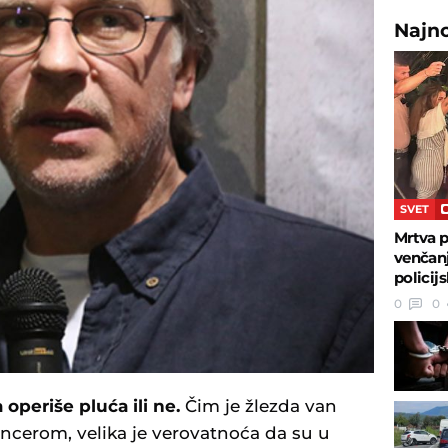
Najn
SVET
Mrtva p
venčanj
policij
0
0
 operiše pluća ili ne.
Čim je žlezda van
cerom, velika je verovatnoća da su u