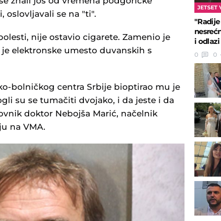
se znali još od vremena podgoričke
JETSET 
, oslovljavali se na "ti".
"Radije
nesrećn
olesti, nije ostavio cigarete. Zamenio je
i odlazi 
 je elektronske umesto duvanskih s
0
0
ko-bolničkog centra Srbije bioptirao mu je
ogli su se tumačiti dvojako, i da jeste i da
ovnik doktor Nebojša Marić, načelnik
iju na VMA.