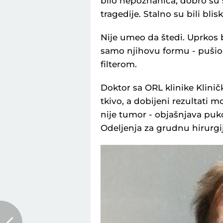
bilo nepoznanica, dobro su 
tragedije. Stalno su bili bliski
Nije umeo da štedi. Uprkos b
samo njihovu formu - pušio
filterom.
Doktor sa ORL klinike Klinič
tkivo, a dobijeni rezultati m
nije tumor - objašnjava puk
Odeljenja za grudnu hirurg