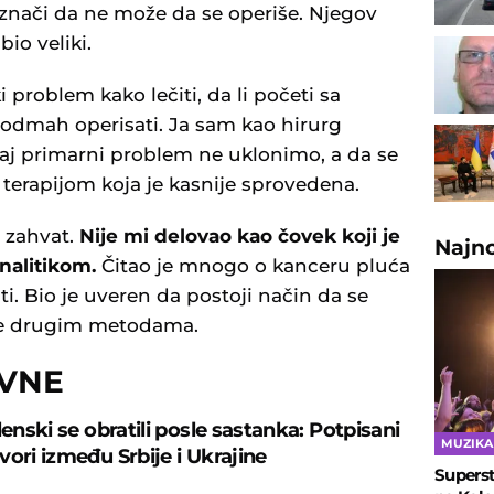
 znači da ne može da se operiše. Njegov
io veliki.
i problem kako lečiti, da li početi sa
 odmah operisati. Ja sam kao hirurg
 taj primarni problem ne uklonimo, a da se
 terapijom koja je kasnije sprovedena.
 zahvat.
Nije mi delovao kao čovek koji je
Najn
 analitikom.
Čitao je mnogo o kanceru pluća
ti. Bio je uveren da postoji način da se
liše drugim metodama.
OVNE
lenski se obratili posle sastanka: Potpisani
MUZIKA
vori između Srbije i Ukrajine
Superst