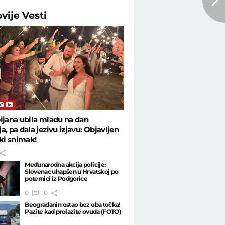
ovije
Vesti
ijana ubila mladu na dan
a, pa dala jezivu izjavu: Objavljen
ski snimak!
Međunarodna akcija policije:
Slovenac uhapšen u Hrvatskoj po
poternici iz Podgorice
0
0
Beograđanin ostao bez oba točka!
Pazite kad prolazite ovuda (FOTO)