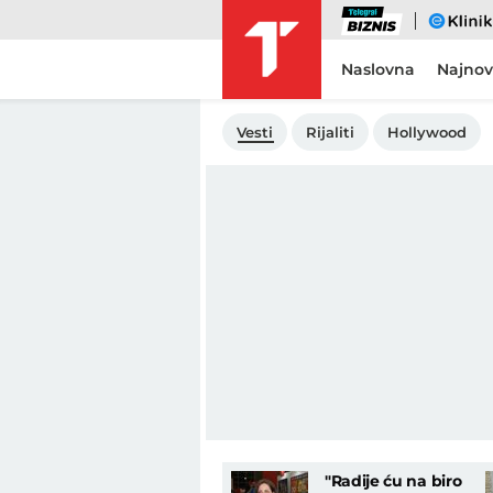
Biznis
eKlinika
Naslovna
Najnov
Vesti
Rijaliti
Hollywood
"Radije ću na biro