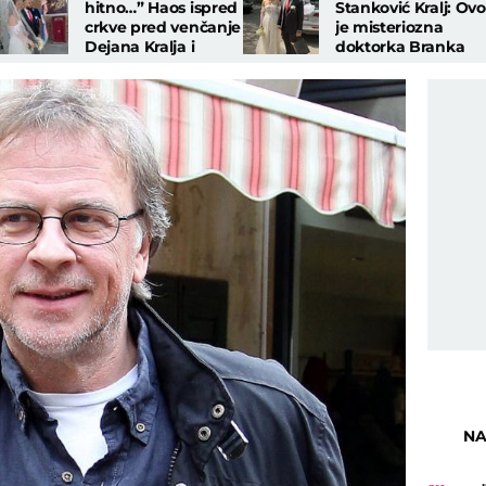
hitno…” Haos ispred
Stanković Kralj: Ovo
crkve pred venčanje
je misteriozna
Dejana Kralja i
doktorka Branka
doktorke: “Hoćeš ti
koju je krio od
da se ženiš?”
javnosti godinama
NA