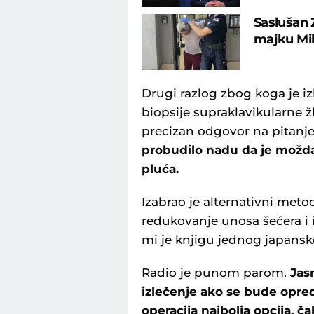
Saslušan 
majku Mil
Drugi razlog zbog koga je iz
biopsije supraklavikularne 
precizan odgovor na pitanje 
probudilo nadu da je možda
pluća.
Izabrao je alternativni met
redukovanje unosa šećera i 
mi je knjigu jednog japansk
Radio je punom parom.
Jasn
izlečenje ako se bude opred
operacija najbolja opcija,