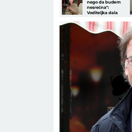
nego da budem
nesrećna":
Voditeljka dala
otkaz na Pinku i
odlazi iz Srbije!