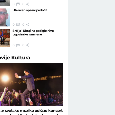
0
0
Uhvaćen opasni pedofil!
0
0
Srbija i Ukrajina podigle nivo
trgovinske razmene
0
0
ovije
Kultura
ar svetske muzike održao koncert