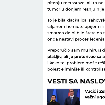
pitanju metastaze. Ali to ne
tumor u donjem režnju nije b
To je bila klackalica, šahovsk
ciljanom hemioterapijom ili
smatrao da bi bilo šteta da
onda nastavi proces lečenja
Preporučio sam mu hirurški
plašljiv, ali je preterivao sa
i kako taj problem može reši
bolest eliminiše ili kontro
VESTI SA NASL
Vučić i Ze
važni ugo