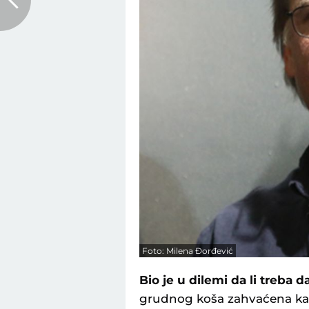
Foto: Milena Đorđević
Bio je u dilemi da li treba da
grudnog koša zahvaćena kan