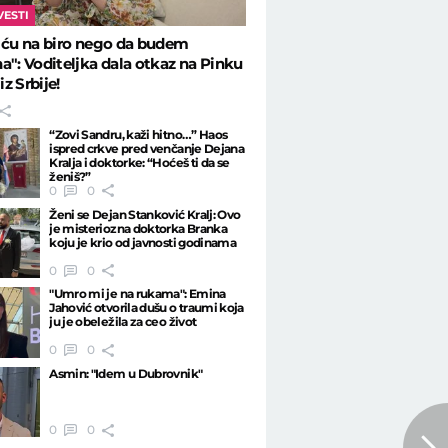
VESTI
 ću na biro nego da budem
a": Voditeljka dala otkaz na Pinku
iz Srbije!
“Zovi Sandru, kaži hitno…” Haos
ispred crkve pred venčanje Dejana
Kralja i doktorke: “Hoćeš ti da se
ženiš?”
0
0
Ženi se Dejan Stanković Kralj: Ovo
je misteriozna doktorka Branka
koju je krio od javnosti godinama
0
0
"Umro mi je na rukama": Emina
Jahović otvorila dušu o traumi koja
ju je obeležila za ceo život
0
0
Asmin: "Idem u Dubrovnik"
0
0