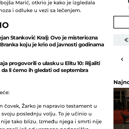
ojša Marić, otkrio je kako je izgledala
za i odluke u vezi sa lečenjem.
MO
ejan Stanković Kralj: Ovo je misteriozna
Branka koju je krio od javnosti godinama
30
o
C
ja progovorili o ulasku u Elitu 10: Rijaliti
Priština
o da li ćemo ih gledati od septembra
Najn
eće:
jan čovek, Žarko je napravio testament u
 svoju poslednju volju. To je učinio u
nije tako blizu. Između njega i smrti nije