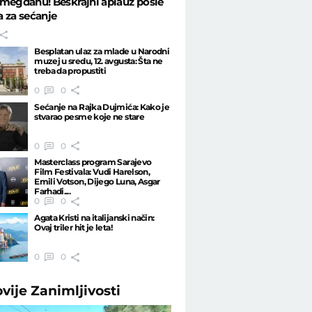
megdanu! Beskrajni aplauz posle
 za sećanje
Besplatan ulaz za mlade u Narodni
muzej u sredu, 12. avgusta: Šta ne
treba da propustiti
0
0
Sećanje na Rajka Dujmića: Kako je
stvarao pesme koje ne stare
0
0
Masterclass program Sarajevo
Film Festivala: Vudi Harelson,
Emili Votson, Dijego Luna, Asgar
Farhadi....
0
0
Agata Kristi na italijanski način:
Ovaj triler hit je leta!
0
0
ovije
Zanimljivosti