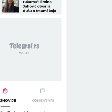
rukama": Emina
Jahović otvorila
dušu o traumi koja
ju je obeležila za ceo
život
JNOVIJE
KOMENTARI