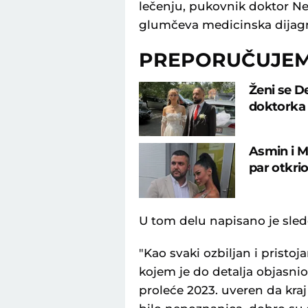
lečenju, pukovnik doktor Neb
glumčeva medicinska dijagno
PREPORUČUJE
Ženi se D
doktorka 
Asmin i Ma
par otkri
U tom delu napisano je sled
"Kao svaki ozbiljan i pristo
kojem je do detalja objasnio
proleće 2023. uveren da kraj 