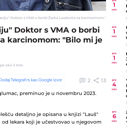
pre
1
min
aciju" Doktor s VMA o borbi Žarka Lauševića sa karcinomom: "Bilo mi je jasn
pre
iju" Doktor s VMA o borbi
1
min
a karcinomom: "Bilo mi je
pre
1
min
je: oko 3 min.
2
13
pre
4
min
 glumac, preminuo je u novembru 2023.
pre
šću detaljno je opisana u knjizi "Lauš"
6
n od lekara koji je učestvovao u njegovom
min