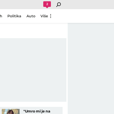
2
ch
Politika
Auto
Više
"Umro mi je na