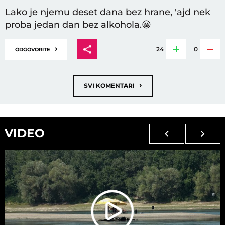
Lako je njemu deset dana bez hrane, 'ajd nek
proba jedan dan bez alkohola.😀
›
24
0
ODGOVORITE
›
SVI KOMENTARI
VIDEO