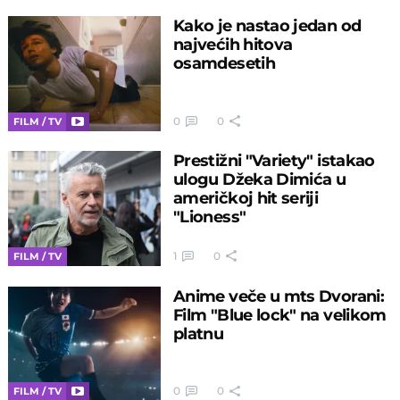
Kako je nastao jedan od
najvećih hitova
osamdesetih
0
0
FILM / TV
Prestižni "Variety" istakao
ulogu Džeka Dimića u
američkoj hit seriji
"Lioness"
1
0
FILM / TV
Anime veče u mts Dvorani:
Film "Blue lock" na velikom
platnu
0
0
FILM / TV