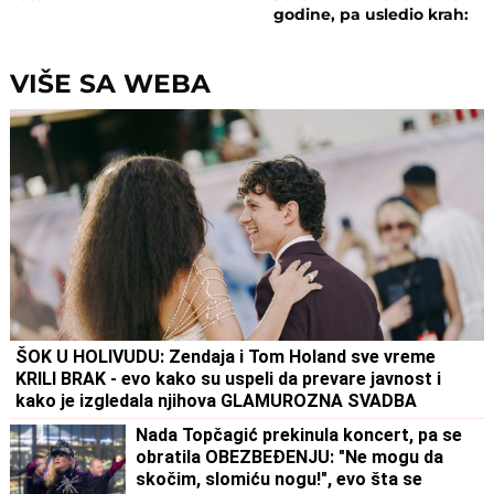
godine, pa usledio krah:
"Mnogo me je koštala ta ve
VIŠE SA WEBA
ŠOK U HOLIVUDU: Zendaja i Tom Holand sve vreme
KRILI BRAK - evo kako su uspeli da prevare javnost i
kako je izgledala njihova GLAMUROZNA SVADBA
Nada Topčagić prekinula koncert, pa se
obratila OBEZBEĐENJU: "Ne mogu da
skočim, slomiću nogu!", evo šta se