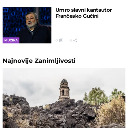
Umro slavni kantautor
Frančesko Gučini
0
0
MUZIKA
Najnovije
Zanimljivosti