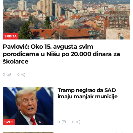
SRBIJA
Pavlović: Oko 15. avgusta svim
porodicama u Nišu po 20.000 dinara za
školarce
0
0
Tramp negirao da SAD
imaju manjak municije
0
0
SVET