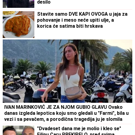
desilo
Stavite samo DVE KAPI OVOGA u jaja za
pohovanje i meso neće upiti ulje, a
korica će satima biti hrskava
IVAN MARINKOVIĆ JE ZA NJOM GUBIO GLAVU Ovako
danas izgleda lepotica koju smo gledali u "Farmi", bila u
vezi i sa pevačem, a porodična tragedija ju je slomila
"Dvadeset dana me je molio i kleo se"
Filipu Caru PREKIPELO, pred svima