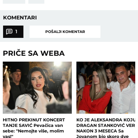
KOMENTARI
1
POŠALJI KOMENTAR
PRIČE SA WEBA
HITNO PREKINUT KONCERT
KO JE ALEKSANDRA KOJU 
TANJE SAVIĆ Pevačica van
DRAGAN STANKOVIĆ VERI
sebe: "Nemojte više, molim
NAKON 3 MESECA Sa
vas!"
Jovanom bio skoro dve