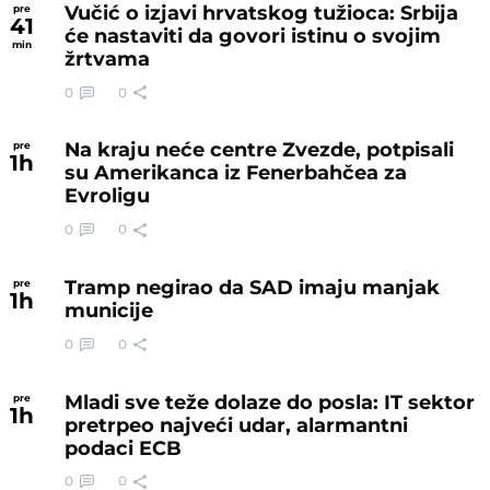
Vučić o izjavi hrvatskog tužioca: Srbija
pre
41
će nastaviti da govori istinu o svojim
min
žrtvama
0
0
Na kraju neće centre Zvezde, potpisali
pre
1
h
su Amerikanca iz Fenerbahčea za
Evroligu
0
0
Tramp negirao da SAD imaju manjak
pre
1
h
municije
0
0
Mladi sve teže dolaze do posla: IT sektor
pre
1
h
pretrpeo najveći udar, alarmantni
podaci ECB
0
0