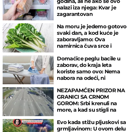
godina, ali ne ako se ovo
nalazi iza njega: Kvar je
zagarantovan
Na moru je jedemo gotovo
svaki dan, a kod kuće je
zaboravljamo: Ova
namirnica čuva srce i
reguliše šećer
Domaćice peglu bacile u
zaborav, do kraja leta
koriste samo ovo: Nema
nabora na odeći, ni
preznojavanja
NEZAPAMĆEN PRIZOR NA
GRANICI SA CRNOM
GOROM: Srbi krenuli na
more, a kad su stigli na
prelaz, ostali u šoku!
Evo kada stižu pljuskovi sa
grmljavinom: U ovom delu