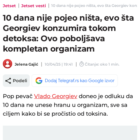
Jetset
Jetset vesti
10 dana nije pojeo ništa, evo šta Georgiev ko
10 dana nije pojeo ništa, evo šta
Georgiev konzumira tokom
detoksa: Ovo poboljšava
kompletan organizam
Jelena Gajić
10/04/25 | 19:41
Čitanje: oko 1 min.
Podeli
Pop pevač
Vlado Georgiev
doneo je odluku da
10 dana ne unese hranu u organizam, sve sa
ciljem kako bi se pročistio od toksina.