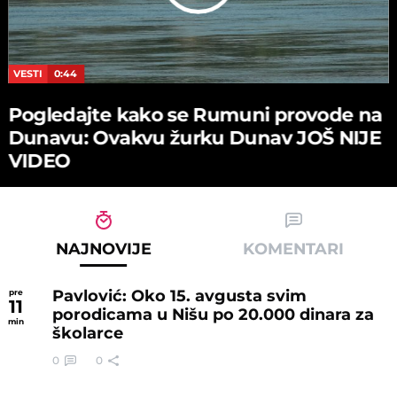
VESTI
0:44
Pogledajte kako se Rumuni provode na
Dunavu: Ovakvu žurku Dunav JOŠ NIJE
VIDEO
NAJNOVIJE
KOMENTARI
Pavlović: Oko 15. avgusta svim
pre
11
porodicama u Nišu po 20.000 dinara za
min
školarce
0
0