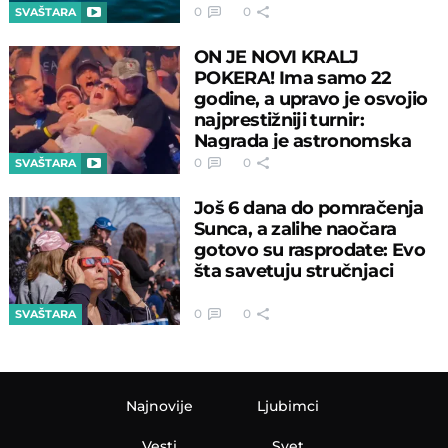
0
0
SVAŠTARA
ON JE NOVI KRALJ
POKERA! Ima samo 22
godine, a upravo je osvojio
najprestižniji turnir:
Nagrada je astronomska
0
0
SVAŠTARA
Još 6 dana do pomračenja
Sunca, a zalihe naočara
gotovo su rasprodate: Evo
šta savetuju stručnjaci
0
0
SVAŠTARA
Najnovije
Ljubimci
Vesti
Svet