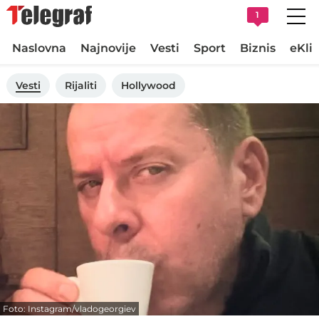
1
Naslovna
Najnovije
Vesti
Sport
Biznis
eKli
Vesti
Rijaliti
Hollywood
Foto: Instagram/vladogeorgiev