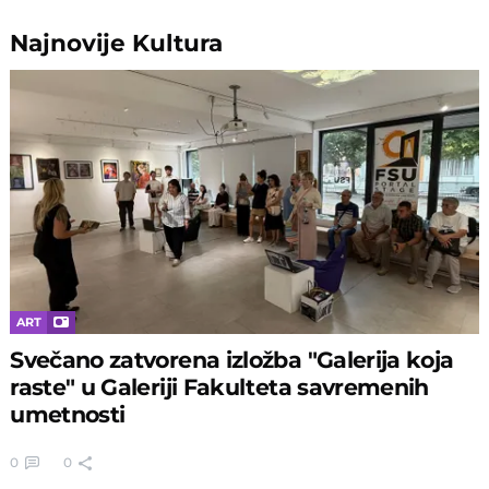
Najnovije
Kultura
ART
Svečano zatvorena izložba "Galerija koja
raste" u Galeriji Fakulteta savremenih
umetnosti
0
0