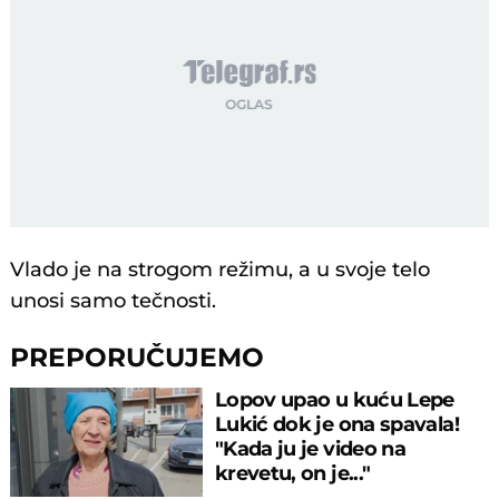
Vlado je na strogom režimu, a u svoje telo
unosi samo tečnosti.
PREPORUČUJEMO
Lopov upao u kuću Lepe
Lukić dok je ona spavala!
"Kada ju je video na
krevetu, on je..."