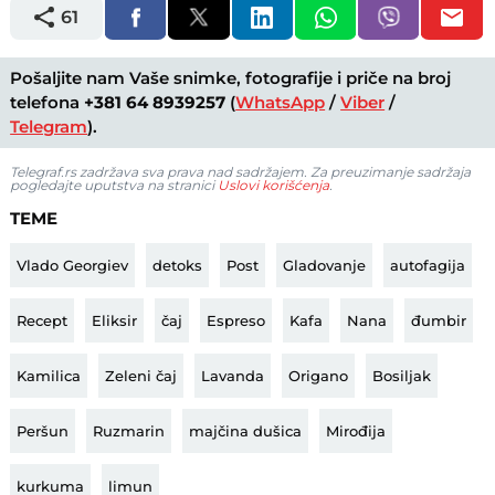
61
Pošaljite nam Vaše snimke, fotografije i priče na broj
telefona
+381 64 8939257
(
WhatsApp
/
Viber
/
Telegram
).
Telegraf.rs zadržava sva prava nad sadržajem. Za preuzimanje sadržaja
pogledajte uputstva na stranici
Uslovi korišćenja
.
TEME
Vlado Georgiev
detoks
Post
Gladovanje
autofagija
Recept
Eliksir
čaj
Espreso
Kafa
Nana
đumbir
Kamilica
Zeleni čaj
Lavanda
Origano
Bosiljak
Peršun
Ruzmarin
majčina dušica
Mirođija
kurkuma
limun