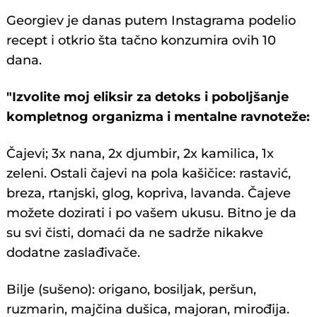
Georgiev je danas putem Instagrama podelio
recept i otkrio šta tačno konzumira ovih 10
dana.
"Izvolite moj eliksir za detoks i poboljšanje
kompletnog organizma i mentalne ravnoteže:
Čajevi; 3x nana, 2x djumbir, 2x kamilica, 1x
zeleni. Ostali čajevi na pola kašičice: rastavić,
breza, rtanjski, glog, kopriva, lavanda. Čajeve
možete dozirati i po vašem ukusu. Bitno je da
su svi čisti, domaći da ne sadrže nikakve
dodatne zaslađivače.
Bilje (sušeno): origano, bosiljak, peršun,
ruzmarin, majčina dušica, majoran, mirođija.