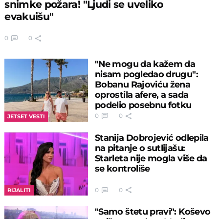
snimke požara! "Ljudi se uveliko
evakuišu"
0
0
"Ne mogu da kažem da
nisam pogledao drugu":
Bobanu Rajoviću žena
oprostila afere, a sada
podelio posebnu fotku
0
0
JETSET VESTI
Stanija Dobrojević odlepila
na pitanje o sutlijašu:
Starleta nije mogla više da
se kontroliše
0
0
RIJALITI
"Samo štetu pravi": Koševo