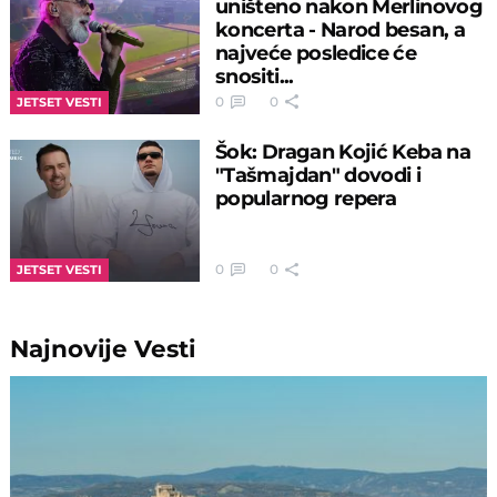
uništeno nakon Merlinovog
koncerta - Narod besan, a
najveće posledice će
snositi...
0
0
JETSET VESTI
Šok: Dragan Kojić Keba na
"Tašmajdan" dovodi i
popularnog repera
0
0
JETSET VESTI
Najnovije
Vesti