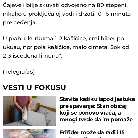
Čajeve i bilje skuvati odvojeno na 80 stepeni,
nikako u proključaloj vodi i držati 10-15 minuta
pre ceđenja.
U prahu: kurkuma 1-2 kašičice, crni biber po
ukusu, npr pola kašičice, malo cimeta. Sok od
2-3 isceđena limuna".
(Telegraf.rs)
VESTI U FOKUSU
Stavite kašiku ispod jastuka
pre spavanja: Stari običaj
koji se ponovo vraća, a
mnogi tvrde da im pomaže
Frižider može da radi i 15