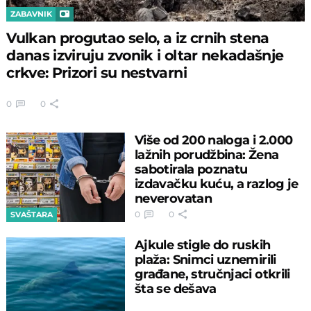
ZABAVNIK
Vulkan progutao selo, a iz crnih stena
danas izviruju zvonik i oltar nekadašnje
crkve: Prizori su nestvarni
0
0
Više od 200 naloga i 2.000
lažnih porudžbina: Žena
sabotirala poznatu
izdavačku kuću, a razlog je
neverovatan
0
0
SVAŠTARA
Ajkule stigle do ruskih
plaža: Snimci uznemirili
građane, stručnjaci otkrili
šta se dešava