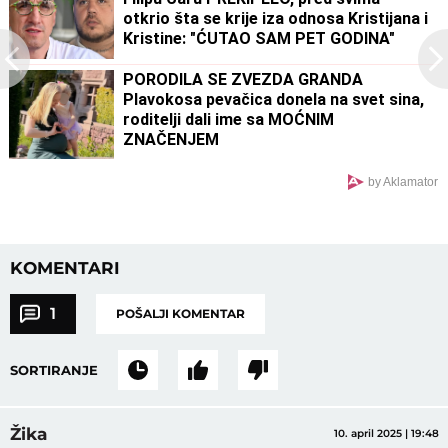
otkrio šta se krije iza odnosa Kristijana i
Kristine: "ĆUTAO SAM PET GODINA"
PORODILA SE ZVEZDA GRANDA
Plavokosa pevačica donela na svet sina,
roditelji dali ime sa MOĆNIM
ZNAČENJEM
by Aklamator
KOMENTARI
1
POŠALJI KOMENTAR
SORTIRANJE
Žika
10. april 2025 | 19:48