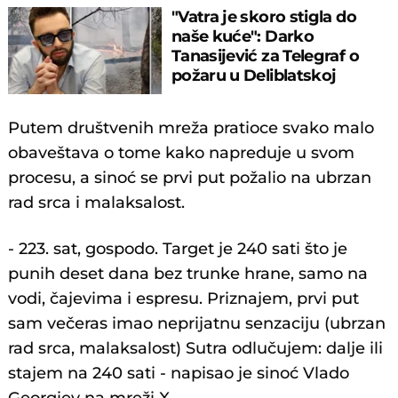
"Vatra je skoro stigla do
naše kuće": Darko
Tanasijević za Telegraf o
požaru u Deliblatskoj
peščari
Putem društvenih mreža pratioce svako malo
obaveštava o tome kako napreduje u svom
procesu, a sinoć se prvi put požalio na ubrzan
rad srca i malaksalost.
- 223. sat, gospodo. Target je 240 sati što je
punih deset dana bez trunke hrane, samo na
vodi, čajevima i espresu. Priznajem, prvi put
sam večeras imao neprijatnu senzaciju (ubrzan
rad srca, malaksalost) Sutra odlučujem: dalje ili
stajem na 240 sati - napisao je sinoć Vlado