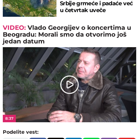
Srbije grmeće i padaće već
u četvrtak uveče
VIDEO:
Vlado Georgijev o koncertima u
Beogradu: Morali smo da otvorimo još
jedan datum
Play
Video
8:37
Podelite vest: