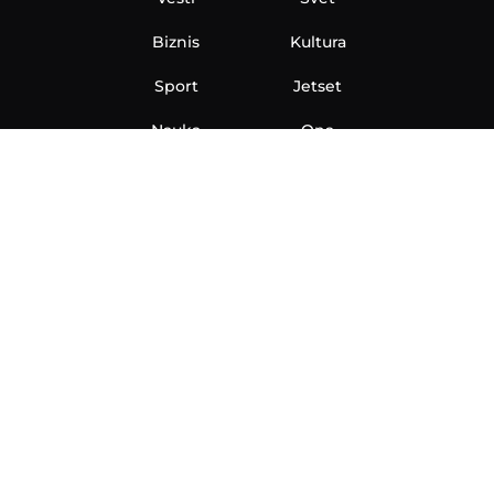
Biznis
Kultura
Sport
Jetset
Nauka
Ona
Aero
Zanimljivosti
eKlinika
Hi-Tech
Auto
Plantbased
Ubrzanje
Telegraf TV