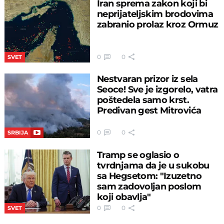
Iran sprema zakon koji bi
neprijateljskim brodovima
zabranio prolaz kroz Ormuz
0
0
SVET
Nestvaran prizor iz sela
Seoce! Sve je izgorelo, vatra
poštedela samo krst.
Predivan gest Mitrovića
0
0
SRBIJA
Tramp se oglasio o
tvrdnjama da je u sukobu
sa Hegsetom: "Izuzetno
sam zadovoljan poslom
koji obavlja"
0
0
SVET