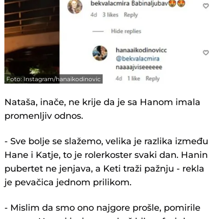
Foto: Instagram/hanaikodinovic
Nataša, inače, ne krije da je sa Hanom imala
promenljiv odnos.
- Sve bolje se slažemo, velika je razlika između
Hane i Katje, to je rolerkoster svaki dan. Hanin
pubertet ne jenjava, a Keti traži pažnju - rekla
je pevačica jednom prilikom.
- Mislim da smo ono najgore prošle, pomirile