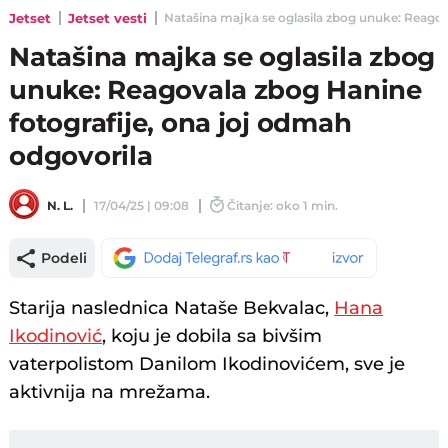
Jetset
Jetset vesti
Natašina majka se oglasila zbog unuke: Reagova
Natašina majka se oglasila zbog
unuke: Reagovala zbog Hanine
fotografije, ona joj odmah
odgovorila
N. L.
17/04/25 | 09:08
Čitanje: oko 1 min.
Podeli
Starija naslednica Nataše Bekvalac,
Hana
Ikodinović
, koju je dobila sa bivšim
vaterpolistom Danilom Ikodinovićem, sve je
aktivnija na mrežama.