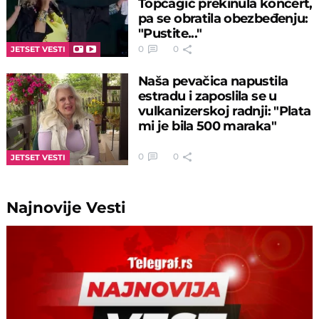
Topčagić prekinula koncert,
pa se obratila obezbeđenju:
"Pustite..."
0
0
JETSET VESTI
Naša pevačica napustila
estradu i zaposlila se u
vulkanizerskoj radnji: "Plata
mi je bila 500 maraka"
0
0
JETSET VESTI
Najnovije
Vesti