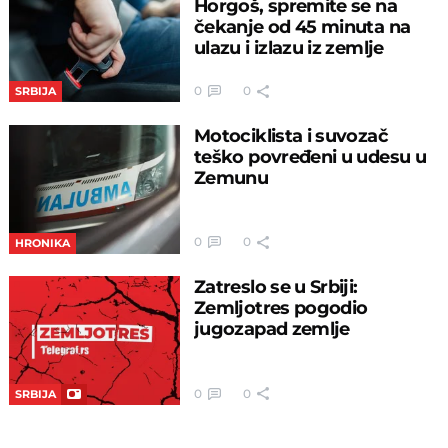
Horgoš, spremite se na
čekanje od 45 minuta na
ulazu i izlazu iz zemlje
0
0
SRBIJA
Motociklista i suvozač
teško povređeni u udesu u
Zemunu
0
0
HRONIKA
Zatreslo se u Srbiji:
Zemljotres pogodio
jugozapad zemlje
0
0
SRBIJA