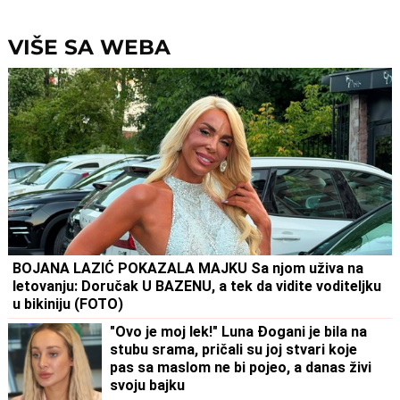
"Mnogo me je koštala ta ve
VIŠE SA WEBA
BOJANA LAZIĆ POKAZALA MAJKU Sa njom uživa na
letovanju: Doručak U BAZENU, a tek da vidite voditeljku
u bikiniju (FOTO)
"Ovo je moj lek!" Luna Đogani je bila na
stubu srama, pričali su joj stvari koje
pas sa maslom ne bi pojeo, a danas živi
svoju bajku