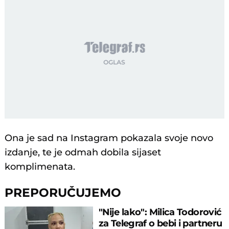
Ona je sad na Instagram pokazala svoje novo
izdanje, te je odmah dobila sijaset
komplimenata.
PREPORUČUJEMO
"Nije lako": Milica Todorović
za Telegraf o bebi i partneru