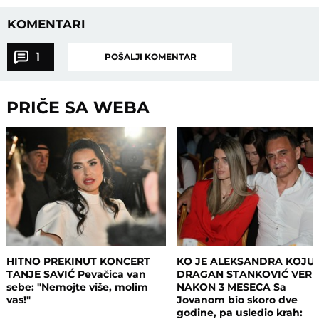
KOMENTARI
1
POŠALJI KOMENTAR
PRIČE SA WEBA
HITNO PREKINUT KONCERT
KO JE ALEKSANDRA KOJU 
TANJE SAVIĆ Pevačica van
DRAGAN STANKOVIĆ VERI
sebe: "Nemojte više, molim
NAKON 3 MESECA Sa
vas!"
Jovanom bio skoro dve
godine, pa usledio krah: