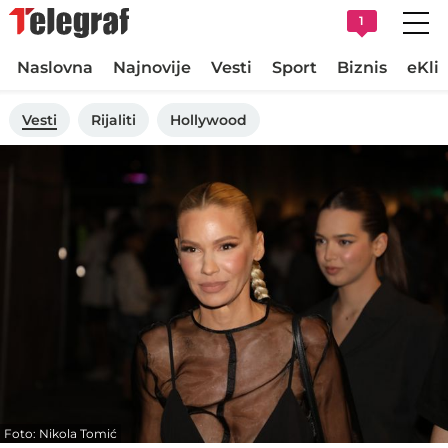
1
Naslovna
Najnovije
Vesti
Sport
Biznis
eKli
Vesti
Rijaliti
Hollywood
Foto: Nikola Tomić