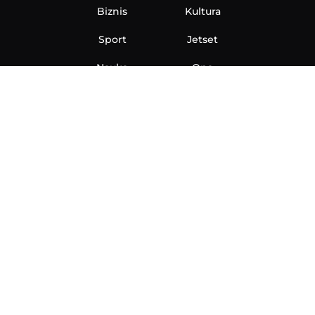
Biznis
Kultura
Sport
Jetset
Nauka
Ona
Aero
Zanimljivosti
eKlinika
Hi-Tech
Auto
Plantbased
Ubrzanje
Telegraf TV
O nama
Marketing
Impressum
Uslovi korišćenja