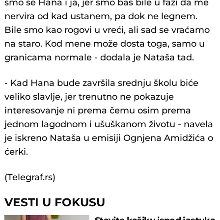
smo se Hana i ja, jer smo baš bile u fazi da me
nervira od kad ustanem, pa dok ne legnem.
Bile smo kao rogovi u vreći, ali sad se vraćamo
na staro. Kod mene može dosta toga, samo u
granicama normale - dodala je Nataša tad.
- Kad Hana bude završila srednju školu biće
veliko slavlje, jer trenutno ne pokazuje
interesovanje ni prema čemu osim prema
jednom lagodnom i ušuškanom životu - navela
je iskreno Nataša u emisiji Ognjena Amidžića o
ćerki.
(Telegraf.rs)
VESTI U FOKUSU