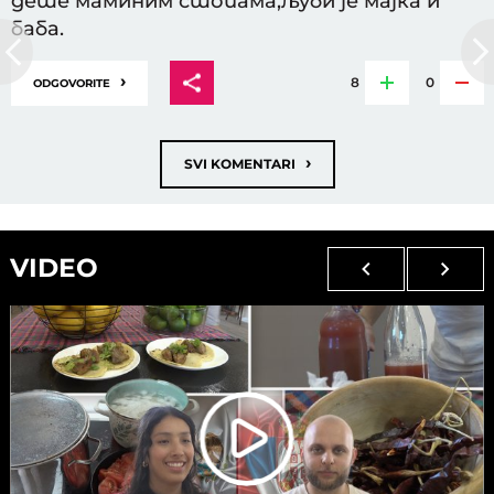
дете маминим стопама,љуби је мајка и
баба.
›
8
0
ODGOVORITE
›
SVI KOMENTARI
VIDEO