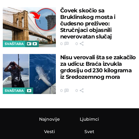
Čovek skočio sa
Bruklinskog mosta i
čudesno preživeo:
Stručnjaci objasnili
neverovatan slučaj
0
0
SVAŠTARA
Nisu verovali šta se zakačilo
za udicu: Braća izvukla
grdosiju od 230 kilograma
iz Sredozemnog mora
0
0
SVAŠTARA
Najnovije
Ljubimci
Vesti
Svet