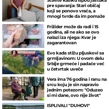
Stavite kašiku ispod jastuka
pre spavanja: Stari običaj
koji se ponovo vraća, a
mnogi tvrde da im pomaže
Frižider može da radi i 15
godina, ali ne ako se ovo
nalazi iza njega: Kvar je
zagarantovan
Evo kada stižu pljuskovi sa
grmljavinom: U ovom delu
Srbije grmeće i padaće već
u četvrtak uveče
Vera ima 76 godina i ranu na
srcu koju je sin napravio
jednim potezom: "Oduzeo
si mi dane, ovo nije život"
ISPLIVALI "DUHOVI"