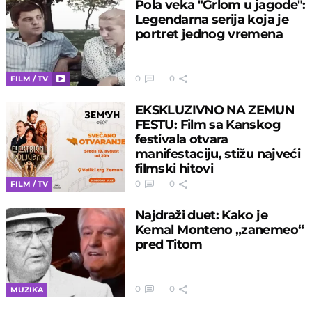
Pola veka "Grlom u jagode":
Legendarna serija koja je
portret jednog vremena
0
0
FILM / TV
EKSKLUZIVNO NA ZEMUN
FESTU: Film sa Kanskog
festivala otvara
manifestaciju, stižu najveći
filmski hitovi
0
0
FILM / TV
Najdraži duet: Kako je
Kemal Monteno „zanemeo“
pred Titom
0
0
MUZIKA