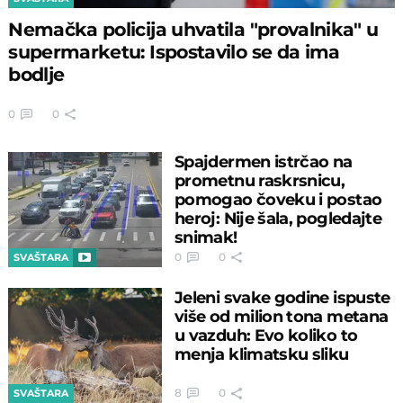
Nemačka policija uhvatila "provalnika" u
supermarketu: Ispostavilo se da ima
bodlje
0
0
Spajdermen istrčao na
prometnu raskrsnicu,
pomogao čoveku i postao
heroj: Nije šala, pogledajte
snimak!
0
0
SVAŠTARA
Jeleni svake godine ispuste
više od milion tona metana
u vazduh: Evo koliko to
menja klimatsku sliku
8
0
SVAŠTARA