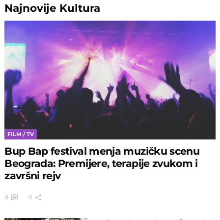
Najnovije
Kultura
FILM / TV
Bup Bap festival menja muzičku scenu
Beograda: Premijere, terapije zvukom i
završni rejv
0
0