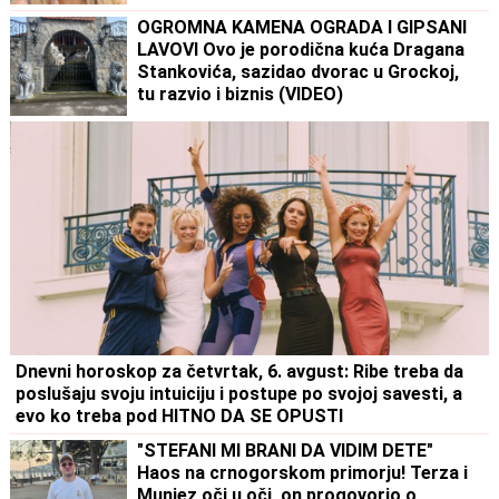
OGROMNA KAMENA OGRADA I GIPSANI
LAVOVI Ovo je porodična kuća Dragana
Stankovića, sazidao dvorac u Grockoj,
tu razvio i biznis (VIDEO)
Dnevni horoskop za četvrtak, 6. avgust: Ribe treba da
poslušaju svoju intuiciju i postupe po svojoj savesti, a
evo ko treba pod HITNO DA SE OPUSTI
"STEFANI MI BRANI DA VIDIM DETE"
Haos na crnogorskom primorju! Terza i
Munjez oči u oči, on progovorio o