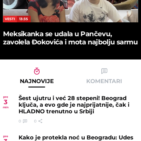
VESTI
13:35
Meksikanka se udala u Pančevu,
zavolela Đokovića i mota najbolju sarmu
NAJNOVIJE
KOMENTARI
Šest ujutru i već 28 stepeni! Beograd
pre
3
ključa, a evo gde je najprijatnije, čak i
min
HLADNO trenutno u Srbiji
0
0
Kako je protekla noć u Beogradu: Udes
pre