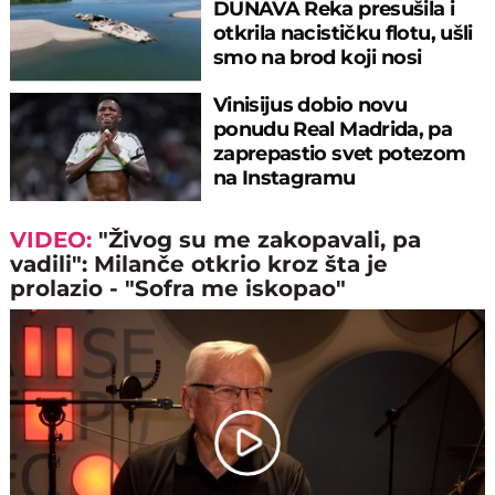
DUNAVA Reka presušila i
otkrila nacističku flotu, ušli
smo na brod koji nosi
JEZIVU GLASINU
Vinisijus dobio novu
ponudu Real Madrida, pa
zaprepastio svet potezom
na Instagramu
VIDEO:
"Živog su me zakopavali, pa
vadili": Milanče otkrio kroz šta je
prolazio - "Sofra me iskopao"
Play