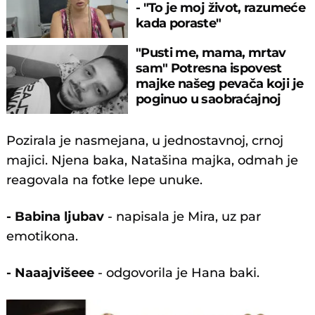
- "To je moj život, razumeće
kada poraste"
"Pusti me, mama, mrtav
sam" Potresna ispovest
majke našeg pevača koji je
poginuo u saobraćajnoj
nesreći
Pozirala je nasmejana, u jednostavnoj, crnoj
majici. Njena baka, Natašina majka, odmah je
reagovala na fotke lepe unuke.
- Babina ljubav
- napisala je Mira, uz par
emotikona.
- Naaajvišeee
- odgovorila je Hana baki.