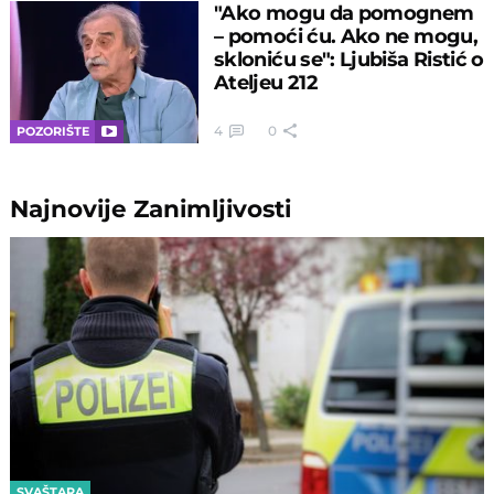
"Ako mogu da pomognem
– pomoći ću. Ako ne mogu,
skloniću se": Ljubiša Ristić o
Ateljeu 212
4
0
POZORIŠTE
Najnovije
Zanimljivosti
SVAŠTARA