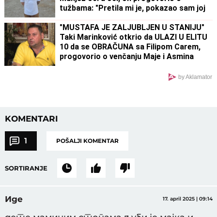
tužbama: "Pretila mi je, pokazao sam joj
dokaze" (VIDEO)
"MUSTAFA JE ZALJUBLJEN U STANIJU"
Taki Marinković otkrio da ULAZI U ELITU
10 da se OBRAČUNA sa Filipom Carem,
progovorio o venčanju Maje i Asmina
(VIDEO)
by Aklamator
KOMENTARI
1
POŠALJI KOMENTAR
SORTIRANJE
Иде
17. april 2025 | 09:14