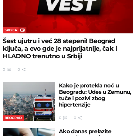
SRBIJA
Šest ujutru i već 28 stepeni! Beograd
ključa, a evo gde je najprijatnije, čak i
HLADNO trenutno u Srbiji
0
0
Kako je protekla noć u
Beogradu: Udes u Zemunu,
tuče i pozivi zbog
hipertenzije
0
0
BEOGRAD
Ako danas prelazite