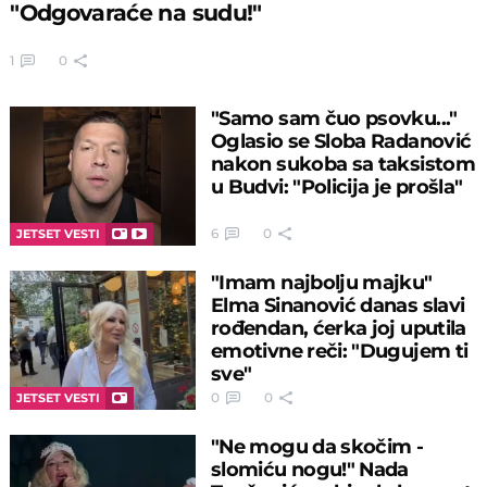
"Odgovaraće na sudu!"
1
0
"Samo sam čuo psovku..."
Oglasio se Sloba Radanović
nakon sukoba sa taksistom
u Budvi: "Policija je prošla"
6
0
JETSET VESTI
"Imam najbolju majku"
Elma Sinanović danas slavi
rođendan, ćerka joj uputila
emotivne reči: "Dugujem ti
sve"
0
0
JETSET VESTI
"Ne mogu da skočim -
slomiću nogu!" Nada