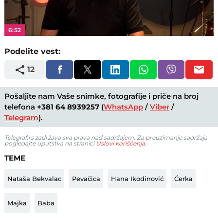
Video
6:52
Podelite vest:
12
Pošaljite nam Vaše snimke, fotografije i priče na broj
telefona
+381 64 8939257
(
WhatsApp
/
Viber
/
Telegram
).
Telegraf.rs zadržava sva prava nad sadržajem. Za preuzimanje sadržaja
pogledajte uputstva na stranici
Uslovi korišćenja
.
TEME
Nataša Bekvalac
Pevačica
Hana Ikodinović
Ćerka
Majka
Baba