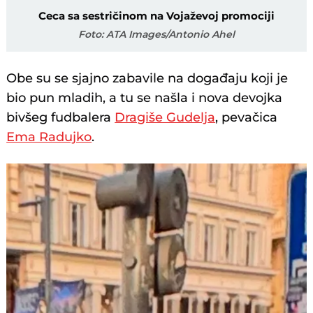
Ceca sa sestričinom na Vojaževoj promociji
Foto: ATA Images/Antonio Ahel
Obe su se sjajno zabavile na događaju koji je
bio pun mladih, a tu se našla i nova devojka
bivšeg fudbalera
Dragiše Gudelja
, pevačica
Ema Radujko
.