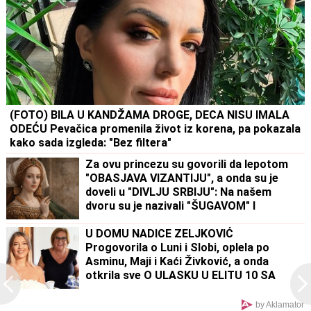
(FOTO) BILA U KANDŽAMA DROGE, DECA NISU IMALA
ODEĆU Pevačica promenila život iz korena, pa pokazala
kako sada izgleda: "Bez filtera"
Za ovu princezu su govorili da lepotom
"OBASJAVA VIZANTIJU", a onda su je
doveli u "DIVLJU SRBIJU": Na našem
dvoru su je nazivali "ŠUGAVOM" I
"GREŠNOM", a onda su je proterali GOLU
I BOSU
U DOMU NADICE ZELJKOVIĆ
Progovorila o Luni i Slobi, oplela po
Asminu, Maji i Kaći Živković, a onda
otkrila sve O ULASKU U ELITU 10 SA
KIJOM: "Dečko joj je sportista" (VIDEO)
by Aklamator