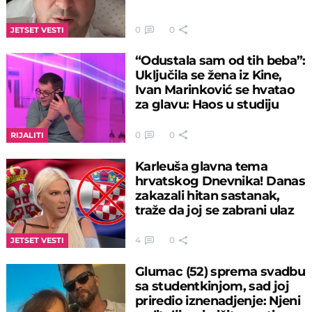
0
0
JETSET VESTI
“Odustala sam od tih beba”:
Uključila se žena iz Kine,
Ivan Marinković se hvatao
za glavu: Haos u studiju
0
0
RIJALITI
Karleuša glavna tema
hrvatskog Dnevnika! Danas
zakazali hitan sastanak,
traže da joj se zabrani ulaz
4
0
JETSET VESTI
Glumac (52) sprema svadbu
sa studentkinjom, sad joj
priredio iznenadjenje: Njeni