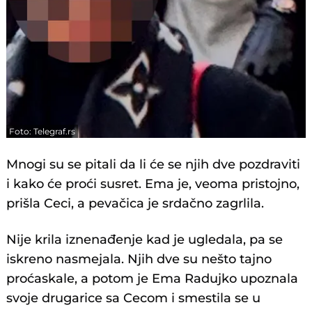
Foto: Telegraf.rs
Mnogi su se pitali da li će se njih dve pozdraviti
i kako će proći susret. Ema je, veoma pristojno,
prišla Ceci, a pevačica je srdačno zagrlila.
Nije krila iznenađenje kad je ugledala, pa se
iskreno nasmejala. Njih dve su nešto tajno
proćaskale, a potom je Ema Radujko upoznala
svoje drugarice sa Cecom i smestila se u