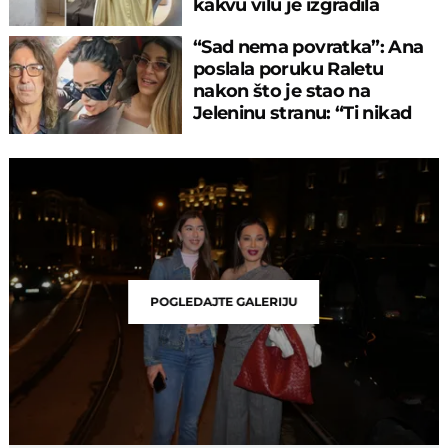
kakvu vilu je izgradila
“Sad nema povratka”: Ana
poslala poruku Raletu
nakon što je stao na
Jeleninu stranu: “Ti nikad
nisi bio čovek”
POGLEDAJTE GALERIJU