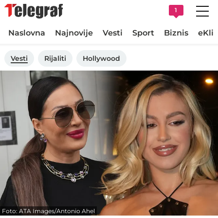
1
Naslovna
Najnovije
Vesti
Sport
Biznis
eKli
Vesti
Rijaliti
Hollywood
Foto: ATA Images/Antonio Ahel