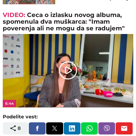
grehova
VIDEO:
Ceca o izlasku novog albuma,
spomenula dva muškarca: "Imam
poverenja ali ne mogu da se radujem"
Play
Video
6:44
Podelite vest:
8