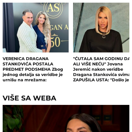
VERENICA DRAGANA
"ĆUTALA SAM GODINU DA
STANKOVIĆA POSTALA
ALI VIŠE NEĆU" Jovana
PREDMET PODSMEHA Zbog
Jeremić nakon veridbe
jednog detalja sa veridbe je
Dragana Stankovića svima
urnišu na mrežama:
ZAPUŠILA USTA: "Došlo je
"Bukvalno dva dinara"
vreme! Niko me neće
iskoristiti"
VIŠE SA WEBA