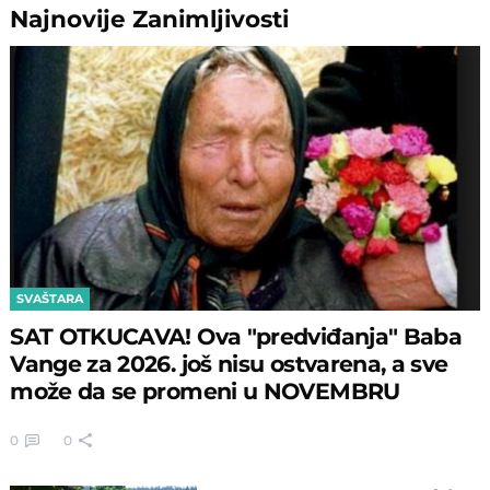
Najnovije
Zanimljivosti
SVAŠTARA
SAT OTKUCAVA! Ova "predviđanja" Baba
Vange za 2026. još nisu ostvarena, a sve
može da se promeni u NOVEMBRU
0
0