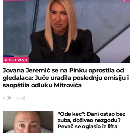
JETSET VESTI
Jovana Jeremić se na Pinku oprostila od
gledalaca: Juče uradila poslednju emisiju i
saopštila odluku Mitrovića
0
0
“Ode kec”: Ðani ostao bez
zuba, doživeo nezgodu?
Pevač se oglasio iz lifta