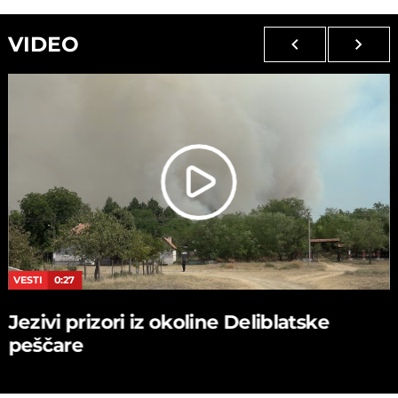
VIDEO
VESTI
0:27
Jezivi prizori iz okoline Deliblatske
peščare