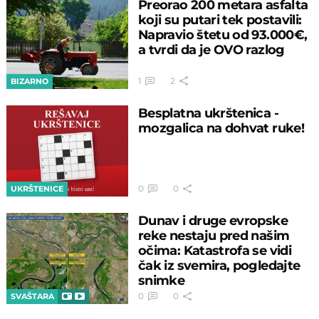
Preorao 200 metara asfalta
koji su putari tek postavili:
Napravio štetu od 93.000€,
a tvrdi da je OVO razlog
1
2
BIZARNO
Besplatna ukrštenica -
mozgalica na dohvat ruke!
0
0
UKRŠTENICE
Dunav i druge evropske
reke nestaju pred našim
očima: Katastrofa se vidi
čak iz svemira, pogledajte
snimke
0
0
SVAŠTARA