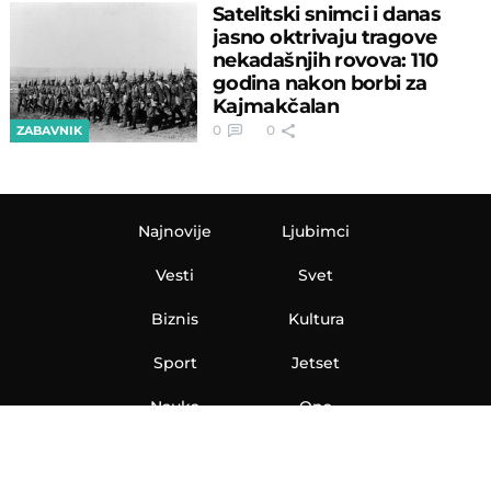
Satelitski snimci i danas
jasno oktrivaju tragove
nekadašnjih rovova: 110
godina nakon borbi za
Kajmakčalan
0
0
ZABAVNIK
Najnovije
Ljubimci
Vesti
Svet
Biznis
Kultura
Sport
Jetset
Nauka
Ona
Aero
Zanimljivosti