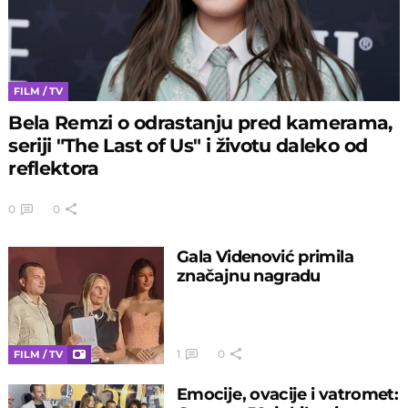
FILM / TV
Bela Remzi o odrastanju pred kamerama,
seriji "The Last of Us" i životu daleko od
reflektora
0
0
Gala Videnović primila
značajnu nagradu
1
0
FILM / TV
Emocije, ovacije i vatromet: