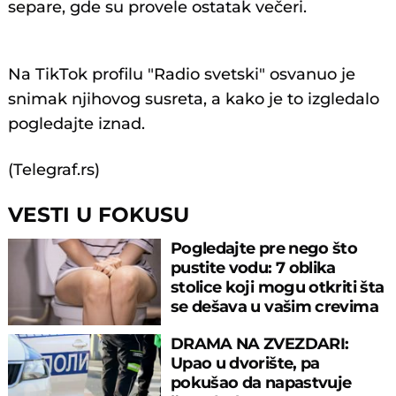
separe, gde su provele ostatak večeri.
@radio.svetski
#svetlanacecaraznatovic
Na TikTok profilu "Radio svetski" osvanuo je
#cecaraznatovic
#zvezdegranda
#estrada
snimak njihovog susreta, a kako je to izgledalo
#zabava
#vojaz
#emaradujko
#milicajokic
♬
pogledajte iznad.
original sound - RADIO SVETSKI
(Telegraf.rs)
VESTI U FOKUSU
Pogledajte pre nego što
pustite vodu: 7 oblika
stolice koji mogu otkriti šta
se dešava u vašim crevima
DRAMA NA ZVEZDARI:
Upao u dvorište, pa
pokušao da napastvuje