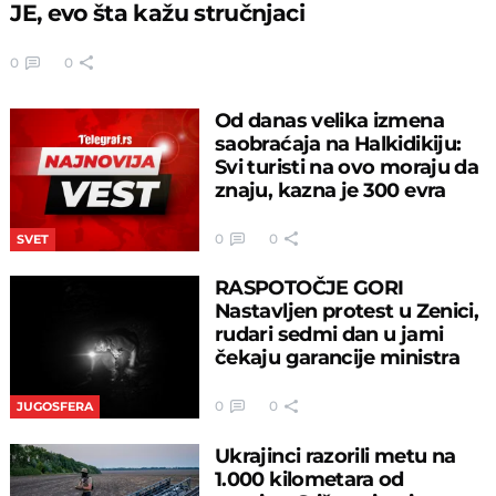
JE, evo šta kažu stručnjaci
0
0
Od danas velika izmena
saobraćaja na Halkidikiju:
Svi turisti na ovo moraju da
znaju, kazna je 300 evra
0
0
SVET
RASPOTOČJE GORI
Nastavljen protest u Zenici,
rudari sedmi dan u jami
čekaju garancije ministra
0
0
JUGOSFERA
Ukrajinci razorili metu na
1.000 kilometara od