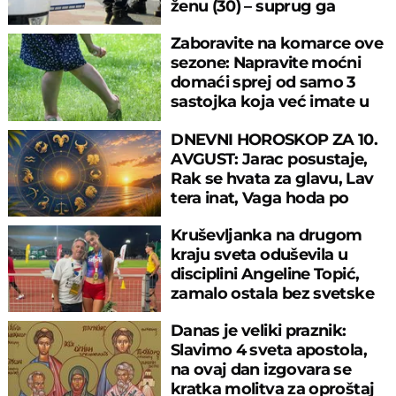
ženu (30) – suprug ga
savladao
Zaboravite na komarce ove
sezone: Napravite moćni
domaći sprej od samo 3
sastojka koja već imate u
kuhinji
DNEVNI HOROSKOP ZA 10.
AVGUST: Jarac posustaje,
Rak se hvata za glavu, Lav
tera inat, Vaga hoda po
tankoj žici
Kruševljanka na drugom
kraju sveta oduševila u
disciplini Angeline Topić,
zamalo ostala bez svetske
medalje
Danas je veliki praznik:
Slavimo 4 sveta apostola,
na ovaj dan izgovara se
kratka molitva za oproštaj