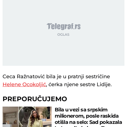
Ceca Ražnatović bila je u pratnji sestričine
Helene Ocokoljić
, ćerka njene sestre Lidije.
PREPORUČUJEMO
Bila u vezi sa srpskim
milionerom, posle raskida
otišla na selo: Sad pokazala