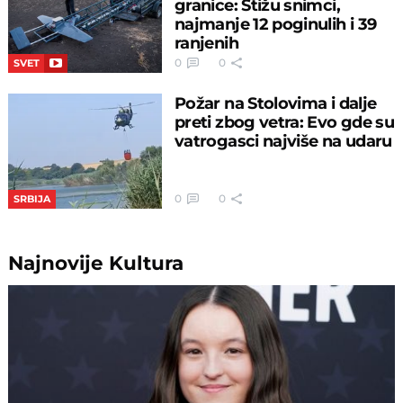
granice: Stižu snimci,
najmanje 12 poginulih i 39
ranjenih
0
0
SVET
Požar na Stolovima i dalje
preti zbog vetra: Evo gde su
vatrogasci najviše na udaru
0
0
SRBIJA
Najnovije
Kultura