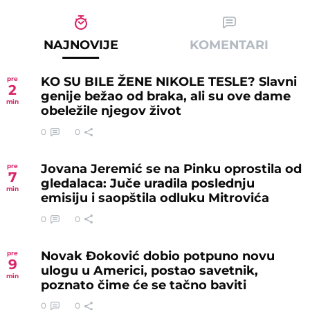
NAJNOVIJE
KOMENTARI
KO SU BILE ŽENE NIKOLE TESLE? Slavni
pre
2
genije bežao od braka, ali su ove dame
min
obeležile njegov život
0
0
Jovana Jeremić se na Pinku oprostila od
pre
7
gledalaca: Juče uradila poslednju
min
emisiju i saopštila odluku Mitrovića
0
0
Novak Đoković dobio potpuno novu
pre
9
ulogu u Americi, postao savetnik,
min
poznato čime će se tačno baviti
0
0