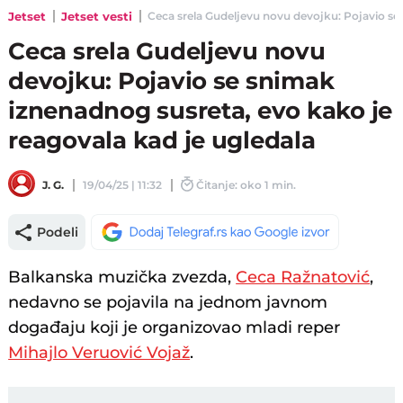
Jetset
Jetset vesti
Ceca srela Gudeljevu novu devojku: Pojavio se 
Ceca srela Gudeljevu novu
devojku: Pojavio se snimak
iznenadnog susreta, evo kako je
reagovala kad je ugledala
J. G.
19/04/25 | 11:32
Čitanje: oko 1 min.
Podeli
Balkanska muzička zvezda,
Ceca Ražnatović
,
nedavno se pojavila na jednom javnom
događaju koji je organizovao mladi reper
Mihajlo Veruović Vojaž
.