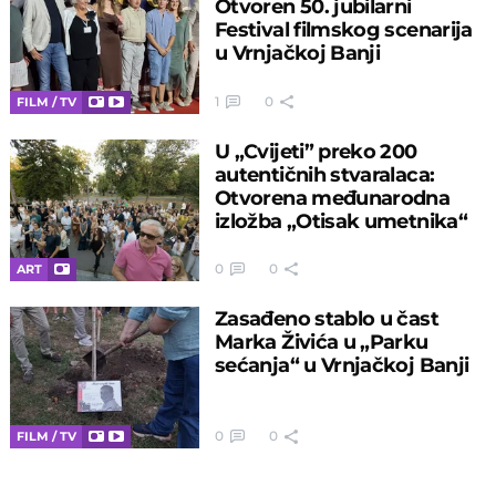
Otvoren 50. jubilarni
Festival filmskog scenarija
u Vrnjačkoj Banji
1
0
FILM / TV
U „Cvijeti” preko 200
autentičnih stvaralaca:
Otvorena međunarodna
izložba „Otisak umetnika“
0
0
ART
Zasađeno stablo u čast
Marka Živića u „Parku
sećanja“ u Vrnjačkoj Banji
0
0
FILM / TV