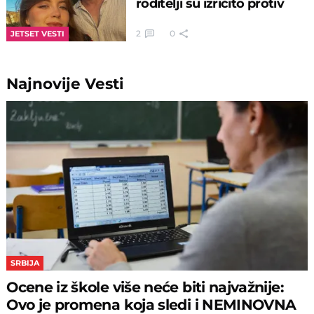
roditelji su izričito protiv
2
0
JETSET VESTI
Najnovije
Vesti
SRBIJA
Ocene iz škole više neće biti najvažnije:
Ovo je promena koja sledi i NEMINOVNA