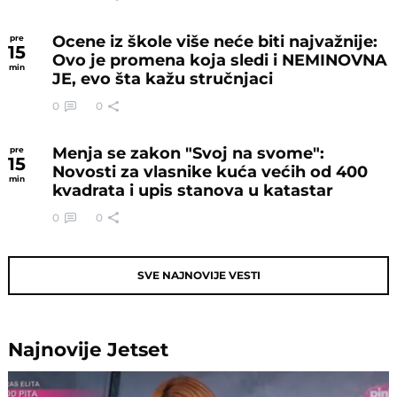
Ocene iz škole više neće biti najvažnije:
pre
15
Ovo je promena koja sledi i NEMINOVNA
min
JE, evo šta kažu stručnjaci
0
0
Menja se zakon "Svoj na svome":
pre
15
Novosti za vlasnike kuća većih od 400
min
kvadrata i upis stanova u katastar
0
0
SVE NAJNOVIJE VESTI
Najnovije
Jetset