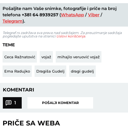
Pošaljite nam Vaše snimke, fotografije i priče na broj
telefona
+381 64 8939257
(
WhatsApp
/
Viber
/
Telegram
).
Telegraf.rs zadržava sva prava nad sadržajem. Za preuzimanje sadržaja
pogledajte uputstva na stranici
Uslovi korišćenja
.
TEME
Ceca Ražnatović
vojaž
mihajlo veruović vojaž
Ema Radujko
Dragiša Gudelj
dragi gudelj
KOMENTARI
1
POŠALJI KOMENTAR
PRIČE SA WEBA