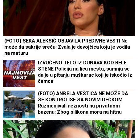
(FOTO) SEKA ALEKSIĆ OBJAVILA PREDIVNE VESTI Ne
može da sakrije sreću: Zvala je devojčica koju je vodila
na maturu
IZVUČENO TELO IZ DUNAVA KOD BELE
STENE Policija na licu mesta, sumnja se
da je u pitanju muškarac koji je iskočio iz
čamca
(FOTO) ANĐELA VEŠTICA NE MOŽE DA
SE KONTROLIŠE SA NOVIM DEČKOM
Razmenjivali nežnosti na privatnom
bazenu: Zbog silikona mora na hitnu
operaciju, a tetovirani frajer je ne pušta