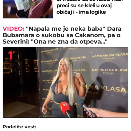
preci su se kleli u ovaj
običaj i - ima logike
VIDEO:
"Napala me je neka baba" Dara
Bubamara o sukobu sa Cakanom, pa o
Severini: "Ona ne zna da otpeva..."
Loaded
:
Unmute
11.45%
Podelite vest: