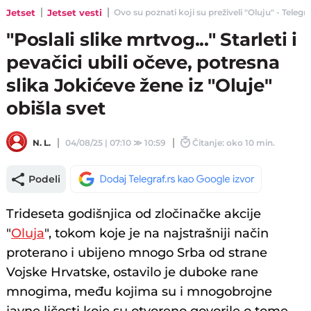
Jetset
Jetset vesti
Ovo su poznati koji su preživeli "Oluju" - Telegra
"Poslali slike mrtvog..." Starleti i
pevačici ubili očeve, potresna
slika Jokićeve žene iz "Oluje"
obišla svet
N. L.
04/08/25 | 07:10
≫
10:59
Čitanje: oko 10 min.
Podeli
Trideseta godišnjica od zločinačke akcije
"
Oluja
", tokom koje je na najstrašniji način
proterano i ubijeno mnogo Srba od strane
Vojske Hrvatske, ostavilo je duboke rane
mnogima, među kojima su i mnogobrojne