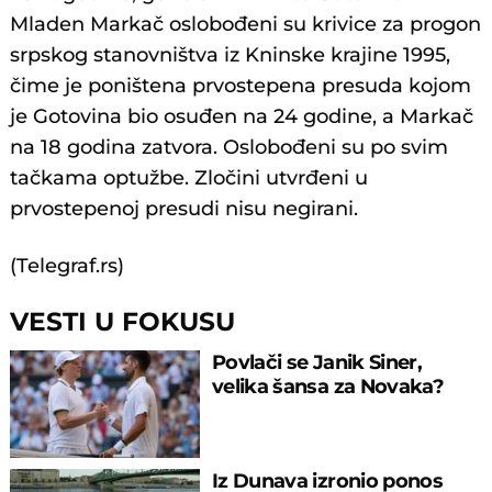
Mladen Markač oslobođeni su krivice za progon
srpskog stanovništva iz Kninske krajine 1995,
čime je poništena prvostepena presuda kojom
je Gotovina bio osuđen na 24 godine, a Markač
na 18 godina zatvora. Oslobođeni su po svim
tačkama optužbe. Zločini utvrđeni u
prvostepenoj presudi nisu negirani.
(Telegraf.rs)
VESTI U FOKUSU
Povlači se Janik Siner,
velika šansa za Novaka?
Iz Dunava izronio ponos