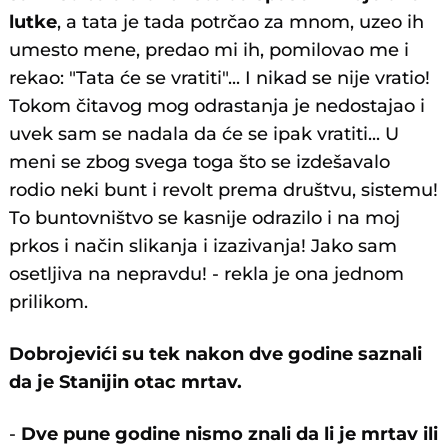
lutke
, a tata je tada potrčao za mnom, uzeo ih
umesto mene, predao mi ih, pomilovao me i
rekao: "Tata će se vratiti"... I nikad se nije vratio!
Tokom čitavog mog odrastanja je nedostajao i
uvek sam se nadala da će se ipak vratiti... U
meni se zbog svega toga što se izdešavalo
rodio neki bunt i revolt prema društvu, sistemu!
To buntovništvo se kasnije odrazilo i na moj
prkos i način slikanja i izazivanja! Jako sam
osetljiva na nepravdu! - rekla je ona jednom
prilikom.
Dobrojevići su tek nakon dve godine saznali
da je Stanijin otac mrtav.
-
Dve pune godine nismo znali da li je mrtav ili