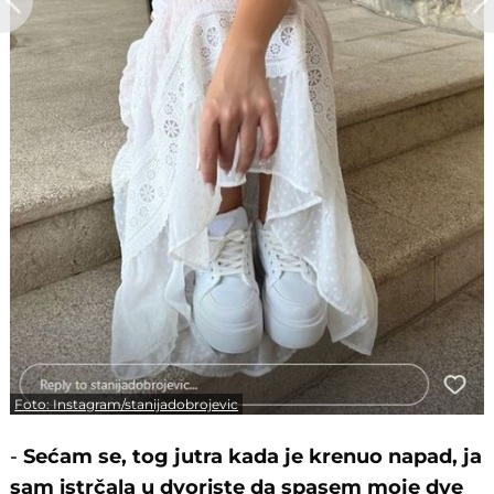
Foto: Instagram/stanijadobrojevic
-
Sećam se, tog jutra kada je krenuo napad, ja
sam istrčala u dvoriste da spasem moje dve