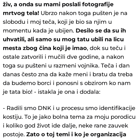
živ, a onda su mami poslali fotografije
mrtvog tela!
Ubrzo nakon toga pušten je na
slobodu i moj teča, koji je bio sa njim u
momentu kada je ubijen.
Desilo se da su ih
uhvatili, ali samo su mog tatu ubili na licu
mesta zbog čina koji je imao
, dok su teču i
ostale zatvorili i mučili dve godine, a nakon
toga su pušteni u razmeni vojnika. Teča i dan
danas često zna da kaže meni i bratu da treba
da budemo borci i ponosni s obzirom ko nam
je tata bio! - istakla je ona i dodala:
- Radili smo DNK i u procesu smo identifikacije
kostiju. To je jako bolna tema za moju porodicu
i koliko god život ide dalje, neke rane zauvek
postoje.
Zato o toj temi i ko je organizacija