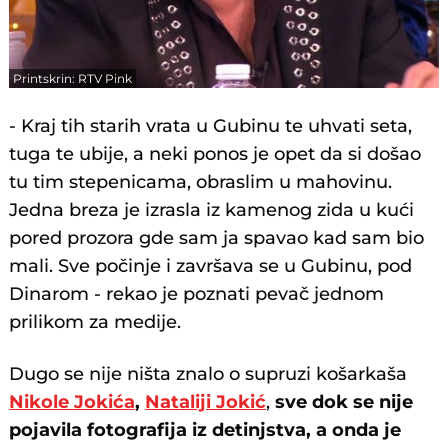
Printskrin: RTV Pink
- Kraj tih starih vrata u Gubinu te uhvati seta,
tuga te ubije, a neki ponos je opet da si došao
tu tim stepenicama, obraslim u mahovinu.
Jedna breza je izrasla iz kamenog zida u kući
pored prozora gde sam ja spavao kad sam bio
mali. Sve počinje i završava se u Gubinu, pod
Dinarom - rekao je poznati pevač jednom
prilikom za medije.
Dugo se nije ništa znalo o supruzi košarkaša
Nikole Jokića
,
Nataliji Jokić
,
sve dok se nije
pojavila fotografija iz detinjstva, a onda je