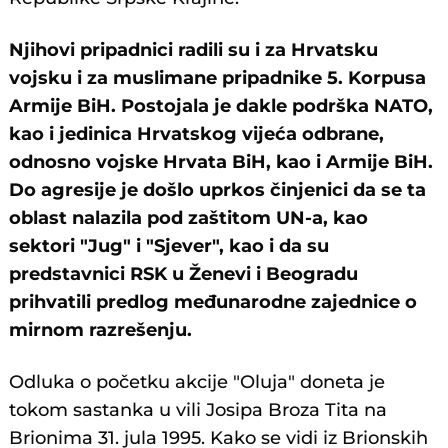
Njihovi pripadnici radili su i za Hrvatsku
vojsku i za muslimane pripadnike 5. Korpusa
Armije BiH. Postojala je dakle podrška NATO,
kao i jedinica Hrvatskog vijeća odbrane,
odnosno vojske Hrvata BiH, kao i Armije BiH.
Do agresije je došlo uprkos činjenici da se ta
oblast nalazila pod zaštitom UN-a, kao
sektori "Jug" i "Sjever", kao i da su
predstavnici RSK u Ženevi i Beogradu
prihvatili predlog međunarodne zajednice o
mirnom razrešenju.
Odluka o početku akcije "Oluja" doneta je
tokom sastanka u vili Josipa Broza Tita na
Brionima 31. jula 1995. Kako se vidi iz Brionskih