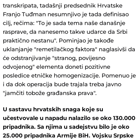
transkripata, tadašnji predsednik Hrvatske
Franjo Tuđman nesumnjivo je tada definisao
cilj, rečima: "To je sada tema naše današnje
rasprave, da nanesemo takve udarce da Srbi
praktično nestanu". Pominjao je takođe
uklanjanje "remetilačkog faktora" naglasivši da
će odstranjivanje "stranog, povijesno
odvojenog" elementa doneti pozitivne
posledice etničke homogenizacije. Pomenuo je
i da dok operacija bude trajala treba javno
"jamčiti tobože građanska prava".
U sastavu hrvatskih snaga koje su
učestvovale u napadu nalazilo se oko 130.000
pripadnika. Sa njima u sadejstvu bilo je oko
25.000 pripadnika Armije BiH. Vojsku Srpske