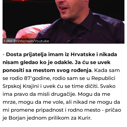
Foto: Printscreen/Youtube
-
Dosta prijatelja imam iz Hrvatske i nikada
nisam gledao ko je odakle. Ja ću se uvek
ponositi sa mestom svog rođenja
. Kada sam
se rodio 87'godine, rodio sam se u Republici
Srpskoj Krajini i uvek ću se time dičiti. Svako
ima pravo da misli drugačije. Mogu da me
mrze, mogu da me vole, ali nikad ne mogu da
mi promene pripadnost i rodno mesto - pričao
je Borjan jednom prilikom za Kurir.