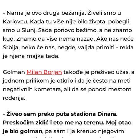
- Nama je ovo druga bežanija. Živeli smo u
Karlovcu. Kada tu više nije bilo života, pobegli
smo u Slunj. Sada ponovo bežimo, a ne znamo
kud. Znamo da više nema nazad. Ako nas neće
Srbija, neko će nas, negde, valjda primiti - rekla
je njena majka tada.
Golman
Milan Borjan
takođe je preživeo užas, a
jednom prilikom je otkrio i da je često na meti
negativnih kometara, ali da se ponosi mestom
rođenja.
-
Živeo sam preko puta stadiona Dinara.
Preskočim zidić i eto me na terenu. Moj otac
je bio golman
, pa sam i ja krenuo njegovim