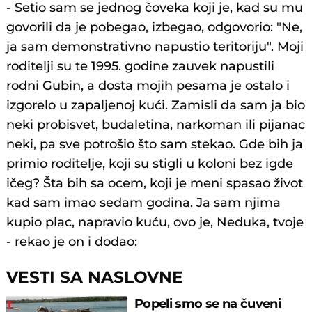
- Setio sam se jednog čoveka koji je, kad su mu
govorili da je pobegao, izbegao, odgovorio: "Ne,
ja sam demonstrativno napustio teritoriju". Moji
roditelji su te 1995. godine zauvek napustili
rodni Gubin, a dosta mojih pesama je ostalo i
izgorelo u zapaljenoj kući. Zamisli da sam ja bio
neki probisvet, budaletina, narkoman ili pijanac
neki, pa sve potrošio što sam stekao. Gde bih ja
primio roditelje, koji su stigli u koloni bez igde
ičeg? Šta bih sa ocem, koji je meni spasao život
kad sam imao sedam godina. Ja sam njima
kupio plac, napravio kuću, ovo je, Neduka, tvoje
- rekao je on i dodao:
VESTI SA NASLOVNE
Popeli smo se na čuveni