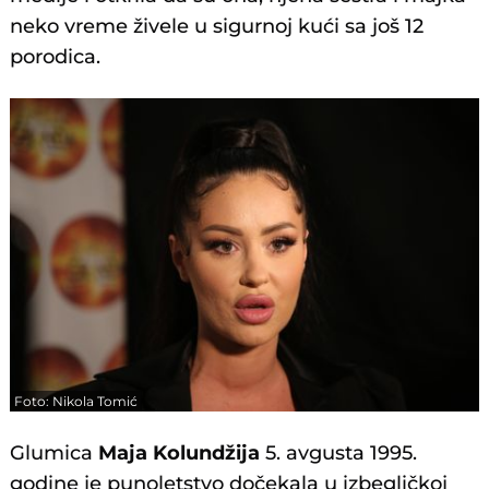
neko vreme živele u sigurnoj kući sa još 12
porodica.
Foto: Nikola Tomić
Glumica
Maja Kolundžija
5. avgusta 1995.
godine je punoletstvo dočekala u izbegličkoj