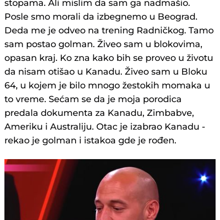
stopama. Ali mislim da sam ga nadmašio.
Posle smo morali da izbegnemo u Beograd.
Deda me je odveo na trening Radničkog. Tamo
sam postao golman. Živeo sam u blokovima,
opasan kraj. Ko zna kako bih se proveo u životu
da nisam otišao u Kanadu. Živeo sam u Bloku
64, u kojem je bilo mnogo žestokih momaka u
to vreme. Sećam se da je moja porodica
predala dokumenta za Kanadu, Zimbabve,
Ameriku i Australiju. Otac je izabrao Kanadu -
rekao je golman i istakoa gde je rođen.