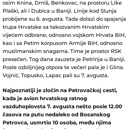
osim Knina, Drniš, Benkovac, na prostoru Like
Plaški, ali i Dubica u Baniji. Linije kod Slunja
probijene su 6. avgusta. Tada dolazi do spajanja
trupa Hrvatske sa takozvanim Hrvatskim
vijećem odbrane, odnosno vojskom Hrvata BiH,
kao i sa Petim korpusom Armije BiH, odnosno
muslimanskim snagama. Time je prostor RSK
presečen. Tog dana zauzeta je Petrinja u Baniji.
Posle ozbiljnijeg otpora te večeri pala je i Glina.
Vojnić, Topusko, Lapac pali su 7. avgusta.
Najpoznatiji je zločin na Petrovačkoj cesti,
kada je avion hrvatskog ratnog
vazduhoplovsta 7. avgusta nešto posle 12.00
časova na putu nedaleko od Bosanskog
Petrovca, usmrtio 10 osoba, među njima