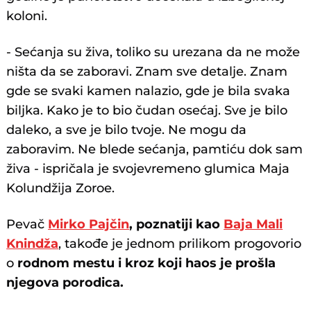
koloni.
- Sećanja su živa, toliko su urezana da ne može
ništa da se zaboravi. Znam sve detalje. Znam
gde se svaki kamen nalazio, gde je bila svaka
biljka. Kako je to bio čudan osećaj. Sve je bilo
daleko, a sve je bilo tvoje. Ne mogu da
zaboravim. Ne blede sećanja, pamtiću dok sam
živa - ispričala je svojevremeno glumica Maja
Kolundžija Zoroe.
Pevač
Mirko Pajčin
, poznatiji kao
Baja Mali
Knindža
, takođe je jednom prilikom progovorio
o
rodnom mestu i kroz koji haos je prošla
njegova porodica.