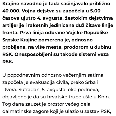
Krajine navodno je tada sačinjavalo približno
40.000. Vojna dejstva su započela u 5.00
časova ujutro 4. avgusta, žestokim dejstvima
artiljerije i raketnih jedinicana duž čitave linije
fronta. Prva linija odbrane Vojske Republike
Srpske Krajine pomerena je, odnosno
probijena, na više mesta, prodorom u dubinu
RSK. Onesposobljeni su takođe sistemi veza
RSK.
U popodnevnim odnosno večernjim satima
započela je evakuacija civila, preko Srba i
Dvora. Sutradan, 5. avgusta, oko podneva,
objavljeno je da su hrvatske trupe ušle u Knin.
Tog dana zauzet je prostor većeg dela
dalmatinske zagore koji je ulazio u sastav RSK,