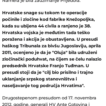
Namera je bila zauzimanje Prijedora.
Hrvatske snage su tokom te operacije
počinile i zločine kod fabrike Knežopoljka,
kada su ubijena 44 civila a ranjeno je 38.
Hrvatska vojska je međutim tada teško
poražena i akcija je obustavljena. U presudi
haškog Tribunala za bivšu Jugoslaviju, aprila
2011, ocenjeno je da je "Oluja" bila udruženi
zločinački poduhvat, na čijem se čelu nalazio
predsednik Hrvatske Franjo Tuđman. U
presudi stoji da je "cilj bio prisilno i trajno
uklanjanje srpskog stanovništva i
naseljavanje tog područja Hrvatima".
Drugostepenom presudom od 17. novembra
2012. godine, generali HV Ante Gotovina i