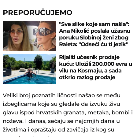
PREPORUČUJEMO
"Sve slike koje sam našla":
Ana Nikolić poslala užasnu
poruku Slobinoj ženi zbog
Raleta: "Odseći ću ti jezik"
Rijaliti učesnik prodaje
kuću: Uložili 200.000 evra u
vilu na Kosmaju, a sada
otkrio razlog prodaje
Veliki broj poznatih ličnosti našao se među
izbeglicama koje su gledale da izvuku živu
glavu ispod hrvatskih granata, metaka, bombi i
noževa. I danas, sećaju se najcrnjih dana u
životima i opraštaju od zavičaja iz kog su