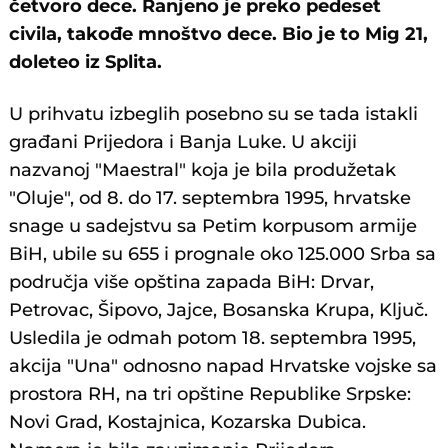
četvoro dece. Ranjeno je preko pedeset
civila, takođe mnoštvo dece. Bio je to Mig 21,
doleteo iz Splita.
U prihvatu izbeglih posebno su se tada istakli
građani Prijedora i Banja Luke. U akciji
nazvanoj "Maestral" koja je bila produžetak
"Oluje", od 8. do 17. septembra 1995, hrvatske
snage u sadejstvu sa Petim korpusom armije
BiH, ubile su 655 i prognale oko 125.000 Srba sa
područja više opština zapada BiH: Drvar,
Petrovac, Šipovo, Jajce, Bosanska Krupa, Ključ.
Usledila je odmah potom 18. septembra 1995,
akcija "Una" odnosno napad Hrvatske vojske sa
prostora RH, na tri opštine Republike Srpske:
Novi Grad, Kostajnica, Kozarska Dubica.