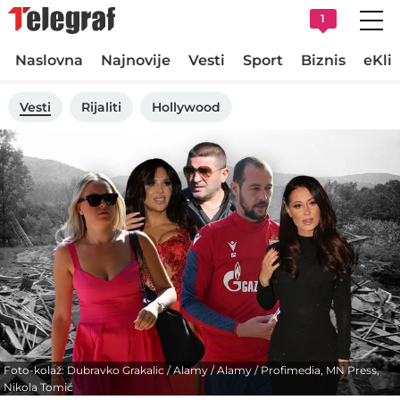
1
Naslovna
Najnovije
Vesti
Sport
Biznis
eKli
Vesti
Rijaliti
Hollywood
Foto-kolaž: Dubravko Grakalic / Alamy / Alamy / Profimedia, MN Press,
Nikola Tomić