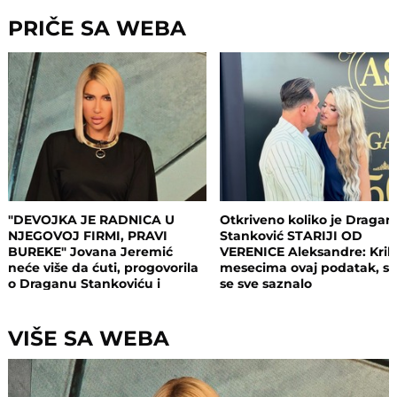
PRIČE SA WEBA
"DEVOJKA JE RADNICA U
Otkriveno koliko je Dragan
NJEGOVOJ FIRMI, PRAVI
Stanković STARIJI OD
BUREKE" Jovana Jeremić
VERENICE Aleksandre: Krili
neće više da ćuti, progovorila
mesecima ovaj podatak, s
o Draganu Stankoviću i
se sve saznalo
veridbi: "Poklanjam mu titulu
bivšeg dečka JJ"
VIŠE SA WEBA