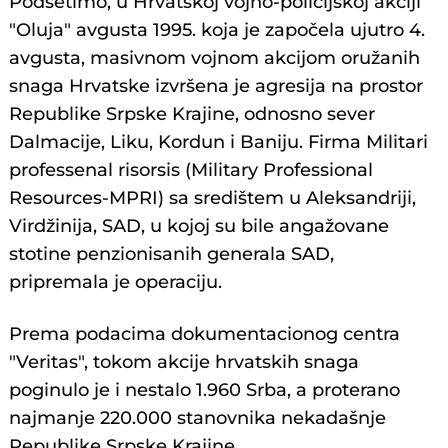
Podsetimo, u Hrvatskoj vojno-policijskoj akciji
"Oluja" avgusta 1995. koja je započela ujutro 4.
avgusta, masivnom vojnom akcijom oružanih
snaga Hrvatske izvršena je agresija na prostor
Republike Srpske Krajine, odnosno sever
Dalmacije, Liku, Kordun i Baniju. Firma Militari
professenal risorsis (Military Professional
Resources-MPRI) sa središtem u Aleksandriji,
Virdžinija, SAD, u kojoj su bile angažovane
stotine penzionisanih generala SAD,
pripremala je operaciju.
Prema podacima dokumentacionog centra
"Veritas", tokom akcije hrvatskih snaga
poginulo je i nestalo 1.960 Srba, a proterano
najmanje 220.000 stanovnika nekadašnje
Republike Srpske Krajine.