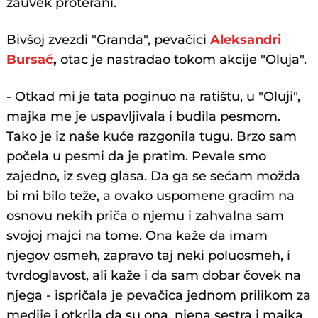
zauvek proterani.
Bivšoj zvezdi "Granda", pevačici
Aleksandri
Bursać
,
otac je nastradao tokom akcije "Oluja".
- Otkad mi je tata poginuo na ratištu, u "Oluji",
majka me je uspavljivala i budila pesmom.
Tako je iz naše kuće razgonila tugu. Brzo sam
počela u pesmi da je pratim. Pevale smo
zajedno, iz sveg glasa. Da ga se sećam možda
bi mi bilo teže, a ovako uspomene gradim na
osnovu nekih priča o njemu i zahvalna sam
svojoj majci na tome. Ona kaže da imam
njegov osmeh, zapravo taj neki poluosmeh, i
tvrdoglavost, ali kaže i da sam dobar čovek na
njega - ispričala je pevačica jednom prilikom za
medije i otkrila da su ona, njena sestra i majka