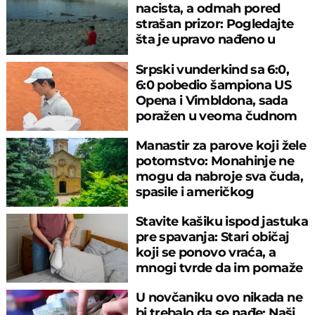
nacista, a odmah pored
strašan prizor: Pogledajte
šta je upravo nađeno u
rečnom blatu
Srpski vunderkind sa 6:0,
6:0 pobedio šampiona US
Opena i Vimbldona, sada
poražen u veoma čudnom
meču
Manastir za parove koji žele
potomstvo: Monahinje ne
mogu da nabroje sva čuda,
spasile i američkog
ambasadora
Stavite kašiku ispod jastuka
pre spavanja: Stari običaj
koji se ponovo vraća, a
mnogi tvrde da im pomaže
U novčaniku ovo nikada ne
bi trebalo da se nađe: Naši