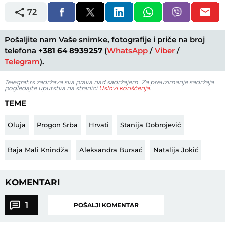
72
Pošaljite nam Vaše snimke, fotografije i priče na broj
telefona
+381 64 8939257
(
WhatsApp
/
Viber
/
Telegram
).
Telegraf.rs zadržava sva prava nad sadržajem. Za preuzimanje sadržaja
pogledajte uputstva na stranici
Uslovi korišćenja
.
TEME
Oluja
Progon Srba
Hrvati
Stanija Dobrojević
Baja Mali Knindža
Aleksandra Bursać
Natalija Jokić
KOMENTARI
1
POŠALJI KOMENTAR