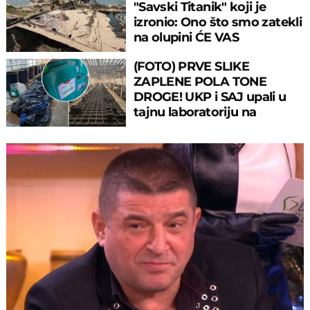
"Savski Titanik" koji je
izronio: Ono što smo zatekli
na olupini ĆE VAS
IZNENADITI
(FOTO) PRVE SLIKE
ZAPLENE POLA TONE
DROGE! UKP i SAJ upali u
tajnu laboratoriju na
teritoriji Smedereva!