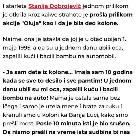
I starleta
Stanija Dobrojević
jednom prilikom
je otkrila kroz kakve strahote je
prošla prilikom
akcije "Oluja" kao i da je bila deo kolone.
Naime, ona je istakla da joj je u otac ubijen 1.
maja 1995, a da su u jednom danu ubili oca,
zapalili kući i bacili bombu na automobil.
-
Ja sam dete iz kolone... Imala sam 10 godina
kada se sve to desilo i sve pamtim! U jednom
danu ubili su mi oca, zapalili kuću i bacili
bombu na auto!
Mama je ostala sama bez
ičega i samo je uzela mene i brata za ruku i
krenuli smo u koloni ka Banja Luci, kako smo
prešli most.
Posle 10 minuta isti je bio srušen.
Da nismo prešli na vreme ista sudbina bi nas