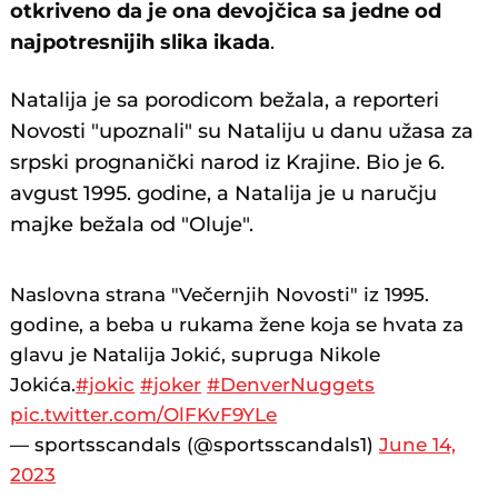
otkriveno da je ona devojčica sa jedne od
najpotresnijih slika ikada
.
Natalija je sa porodicom bežala, a reporteri
Novosti "upoznali" su Nataliju u danu užasa za
srpski prognanički narod iz Krajine. Bio je 6.
avgust 1995. godine, a Natalija je u naručju
majke bežala od "Oluje".
Naslovna strana "Večernjih Novosti" iz 1995.
godine, a beba u rukama žene koja se hvata za
glavu je Natalija Jokić, supruga Nikole
Jokića.
#jokic
#joker
#DenverNuggets
pic.twitter.com/OlFKvF9YLe
— sportsscandals (@sportsscandals1)
June 14,
2023