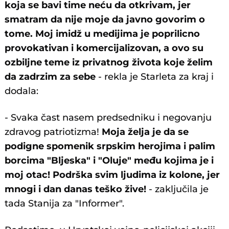
koja se bavi time neću da otkrivam, jer
smatram da nije moje da javno govorim o
tome. Moj imidž u medijima je poprilicno
provokativan i komercijalizovan, a ovo su
ozbiljne teme iz privatnog života koje želim
da zadrzim za sebe
- rekla je Starleta za kraj i
dodala:
- Svaka čast nasem predsedniku i negovanju
zdravog patriotizma!
Moja želja je da se
podigne spomenik srpskim herojima i palim
borcima "Bljeska" i "Oluje" među kojima je i
moj otac! Podrška svim ljudima iz kolone, jer
mnogi i dan danas teško žive!
- zaključila je
tada Stanija za "Informer".