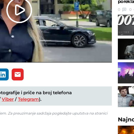
porekl
0
0
Play
Video
ografije i priče na broj telefona
/
Viber
/
Telegram
).
jem. Za preuzimanje sadržaja pogledajte uputstva na stranici
Najn