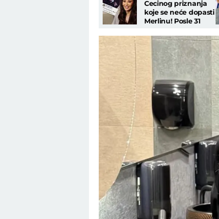
Cecinog priznanja
koje se neće dopasti
Merlinu! Posle 31
godinu otkrila tajnu
o hitu "Beograd"