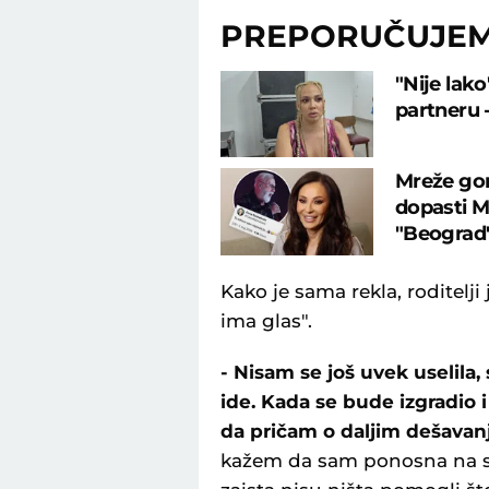
PREPORUČUJE
"Nije lako
partneru 
Mreže gor
dopasti Me
"Beograd
Kako je sama rekla, roditelji 
ima glas".
- Nisam se još uvek uselila, 
ide. Kada se bude izgradio
da pričam o daljim dešavan
kažem da sam ponosna na seb