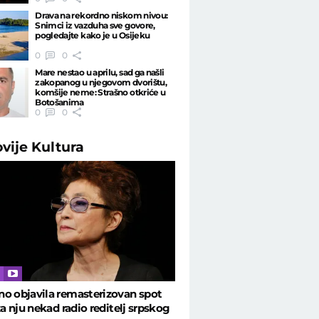
Drava na rekordno niskom nivou:
Snimci iz vazduha sve govore,
pogledajte kako je u Osijeku
0
0
Mare nestao u aprilu, sad ga našli
zakopanog u njegovom dvorištu,
komšije neme: Strašno otkriće u
Botošanima
0
0
ovije
Kultura
o objavila remasterizovan spot
 za nju nekad radio reditelj srpskog