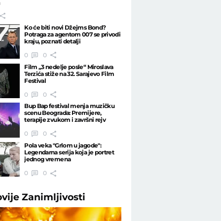
a
Ko će biti novi Džejms Bond?
Potraga za agentom 007 se privodi
kraju, poznati detalji
0
0
Film „3 nedelje posle“ Miroslava
Terzića stiže na 32. Sarajevo Film
Festival
0
0
Bup Bap festival menja muzičku
scenu Beograda: Premijere,
terapije zvukom i završni rejv
0
0
Pola veka "Grlom u jagode":
Legendarna serija koja je portret
jednog vremena
0
0
ovije
Zanimljivosti