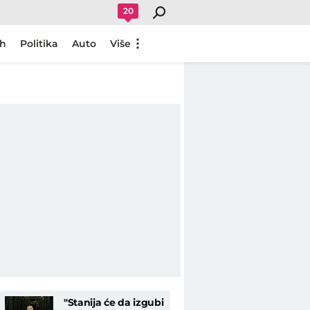
20
ch
Politika
Auto
Više
"Stanija će da izgubi