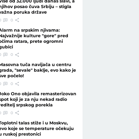
Više od 32.000 ljudi danas slavi, a
njihov posao čuva Srbiju – stigla
važna poruka države
je pomogao" - Telegraf.rs
0
0
Alarm na srpskim njivama:
Najvažnije kulture "gore" pred
očima ratara, prete ogromni
gubici
0
0
Masovna tuča navijača u centru
grada, "sevale" baklje, evo kako je
sve počelo!
0
0
Joko Ono objavila remasterizovan
spot koji je za nju nekad radio
reditelj srpskog porekla
0
0
Toplotni talas stiže i u Moskvu,
evo koje se temperature očekuju
u ruskoj prestonici