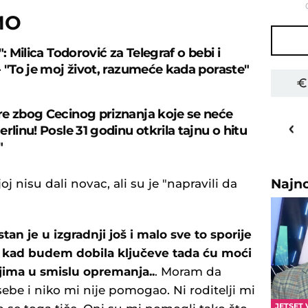
MO
": Milica Todorović za Telegraf o bebi i
- "To je moj život, razumeće kada poraste"
e zbog Cecinog priznanja koje se neće
22
o
C
rlinu! Posle 31 godinu otkrila tajnu o hitu
Priština
"
Najn
joj nisu dali novac, ali su je "napravili da
stan je u izgradnji još i malo sve to sporije
 i kad budem dobila ključeve tada ću moći
jima u smislu opremanja..
. Moram da
e i niko mi nije pomogao. Ni roditelji mi
JETSET 