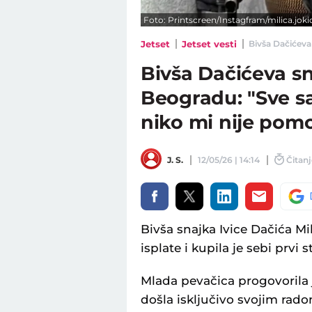
Foto: Printscreen/Instagfram/milica.joki
Jetset
Jetset vesti
Bivša Dačićeva
Bivša Dačićeva sn
Beogradu: "Sve s
niko mi nije pom
J. S.
12/05/26 | 14:14
Čitanj
Bivša snajka Ivice Dačića Mil
isplate i kupila je sebi prvi s
Mlada pevačica progovorila je
došla isključivo svojim rado