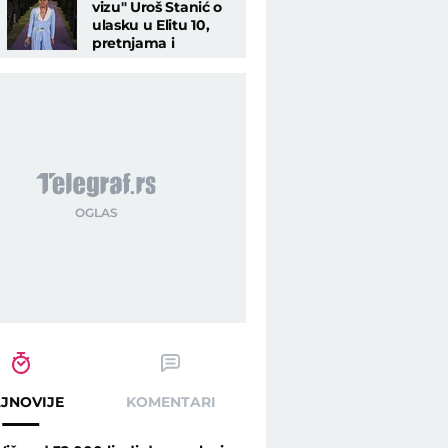
vizu" Uroš Stanić o
ulasku u Elitu 10,
pretnjama i
tužbama:
"Odgovaraće na
sudu!"
JNOVIJE
KOMENTARI