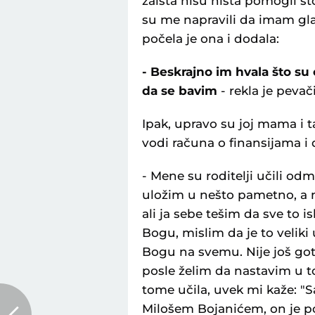
zaista nisu ništa pomogli št
su me napravili da imam gla
počela je ona i dodala:
- Beskrajno im hvala što su
da se bavim
- rekla je pevač
Ipak, upravo su joj mama i ta
vodi računa o finansijama i 
- Mene su roditelji učili o
uložim u nešto pametno, a n
ali ja sebe tešim da sve to 
Bogu, mislim da je to veli
Bogu na svemu. Nije još goto
posle želim da nastavim u t
tome učila, uvek mi kaže: "S
Milošem Bojanićem, on je po