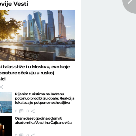
ovije
Vesti
i talas stiže i u Moskvu, evo koje
erature očekuju u ruskoj
ici
Pijanim turistima na Jadranu
potonuo brod blizu obale: Reakcija
lokalaca je potpuno neshvatljiva
0
0
Osamdeset godina od smrti
akademika Veselina Čajkanovića
0
0