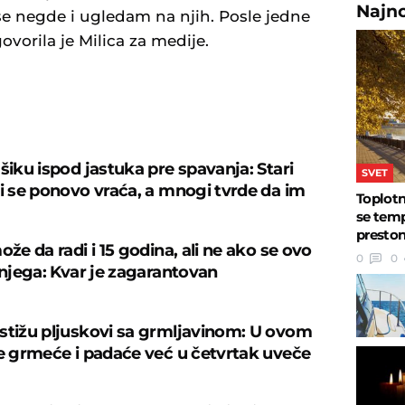
Najn
a se negde i ugledam na njih. Posle jedne
ovorila je Milica za medije.
U
šiku ispod jastuka pre spavanja: Stari
SVET
ji se ponovo vraća, a mnogi tvrde da im
Toplotn
se temp
preston
ože da radi i 15 godina, ali ne ako se ovo
0
0
 njega: Kvar je zagarantovan
stižu pljuskovi sa grmljavinom: U ovom
je grmeće i padaće već u četvrtak uveče