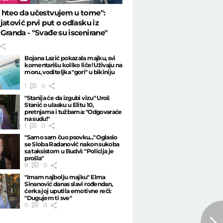
 hteo da učestvujem u tome":
jatović prvi put o odlasku iz
Granda - "Svađe su iscenirane"
Bojana Lazić pokazala majku, svi
komentarišu koliko liče! Uživaju na
moru, voditeljka "gori" u bikiniju
1
0
"Stanija će da izgubi vizu" Uroš
Stanić o ulasku u Elitu 10,
pretnjama i tužbama: "Odgovaraće
na sudu!"
1
0
"Samo sam čuo psovku..." Oglasio
se Sloba Radanović nakon sukoba
sa taksistom u Budvi: "Policija je
prošla"
8
0
"Imam najbolju majku" Elma
Sinanović danas slavi rođendan,
ćerka joj uputila emotivne reči:
"Dugujem ti sve"
0
0