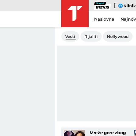
Biznis
eKlinika
Naslovna
Najnov
Vesti
Rijaliti
Hollywood
Mreže gore zbog