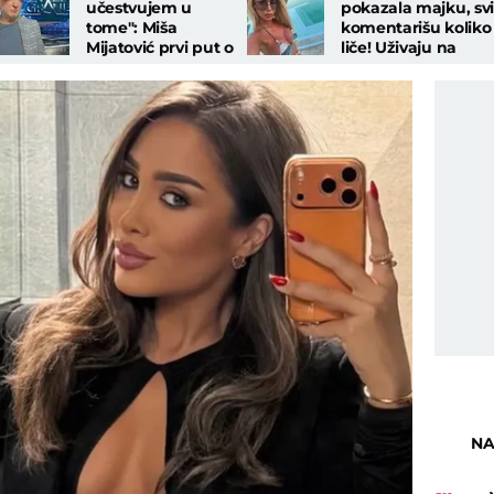
učestvujem u
pokazala majku, svi
tome": Miša
komentarišu koliko
Mijatović prvi put o
liče! Uživaju na
odlasku iz Zvezda
moru, voditeljka
Granda - "Svađe su
"gori" u bikiniju
iscenirane"
NA