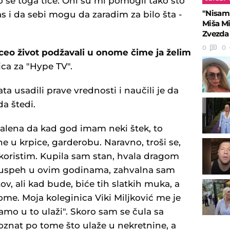
o se toga tiče. Oni su mi pomogli tako što
"Nisam
s i da sebi mogu da zaradim za bilo šta -
Miša Mi
Zvezda 
0
0
 ceo život podžavali u onome čime ja želim
ica za "Hype TV".
ta usadili prave vrednosti i naučili je da
da štedi.
dmalena da kad god imam neki štek, to
e u krpice, garderobu. Naravno, troši se,
iskoristim. Kupila sam stan, hvala dragom
ki uspeh u ovim godinama, zahvalna sam
v, ali kad bude, biće tih slatkih muka, a
ome. Moja koleginica Viki Miljković me je
amo u to ulaži". Skoro sam se čula sa
znat po tome što ulaže u nekretnine, a