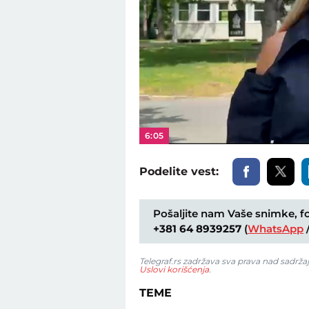
6:05
Podelite vest:
Pošaljite nam Vaše snimke, fot
+381 64 8939257
(
WhatsApp
Telegraf.rs zadržava sva prava nad sadrža
Uslovi korišćenja
.
TEME