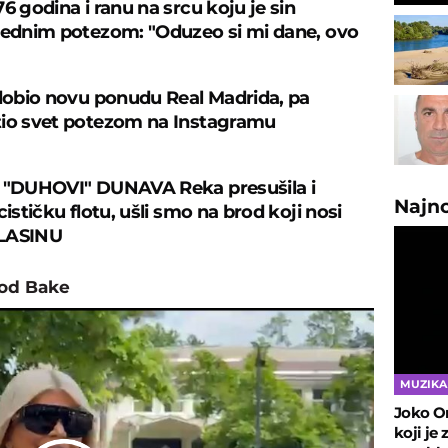
6 godina i ranu na srcu koju je sin
jednim potezom: "Oduzeo si mi dane, ovo
 dobio novu ponudu Real Madrida, pa
io svet potezom na Instagramu
 "DUHOVI" DUNAVA Reka presušila i
Najn
cističku flotu, ušli smo na brod koji nosi
LASINU
kod Bake
MUZIKA
Joko On
koji je