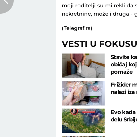
moji roditelji su mi rekli d
nekretnine, može i druga - g
(Telegraf.rs)
VESTI U FOKUS
Stavite ka
običaj ko
pomaže
Frižider m
nalazi iza
Evo kada 
delu Srbi