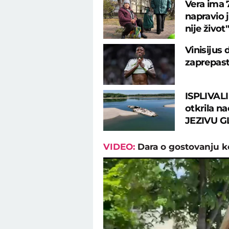
Vera ima 7
napravio 
nije život"
Vinisijus
zaprepast
ISPLIVALI
otkrila na
JEZIVU G
VIDEO:
Dara o gostovanju 