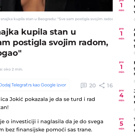
pre
1
c
min
 snajka kupila stan u Beogradu: "Sve sam postigla svojim radom, niko mi ni
pre
ajka kupila stan u
1
min
am postigla svojim radom,
ogao"
pre
1
e: oko 2 min.
min
20
16
pre
4
ica Jokić pokazala je da se turd i rad
min
tan!
pre
 o investiciji i naglasila da je do svega
5
m bez finansijske pomoći sas trane.
min