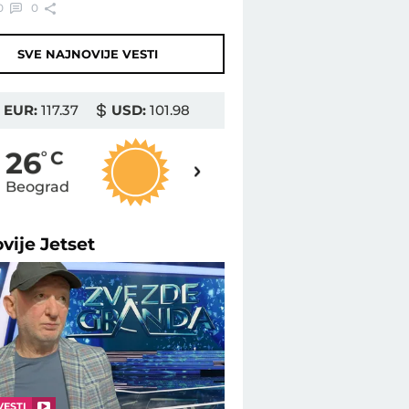
0
0
SVE NAJNOVIJE VESTI
EUR:
117.37
USD:
101.98
28
26
o
C
o
C
Beograd
Novi Sad
ovije
Jetset
VESTI