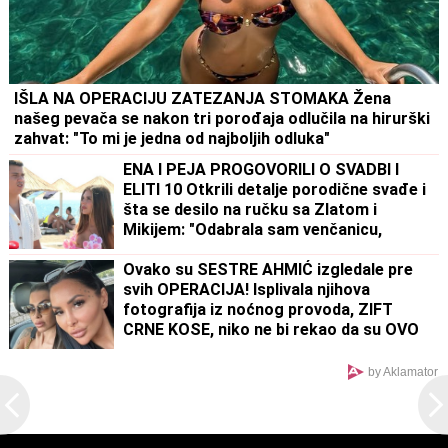
IŠLA NA OPERACIJU ZATEZANJA STOMAKA Žena
našeg pevača se nakon tri porođaja odlučila na hirurški
zahvat: "To mi je jedna od najboljih odluka"
ENA I PEJA PROGOVORILI O SVADBI I
ELITI 10 Otkrili detalje porodične svađe i
šta se desilo na ručku sa Zlatom i
Mikijem: "Odabrala sam venčanicu,
pevaće Andreana Čekić"
Ovako su SESTRE AHMIĆ izgledale pre
svih OPERACIJA! Isplivala njihova
fotografija iz noćnog provoda, ZIFT
CRNE KOSE, niko ne bi rekao da su OVO
ONE! (FOTO)
by Aklamator