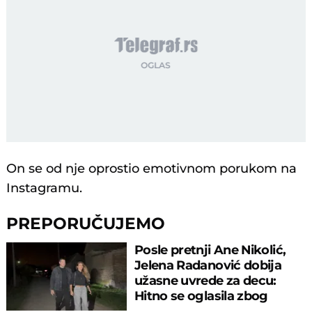
On se od nje oprostio emotivnom porukom na
Instagramu.
PREPORUČUJEMO
Posle pretnji Ane Nikolić,
Jelena Radanović dobija
užasne uvrede za decu:
Hitno se oglasila zbog
poruke