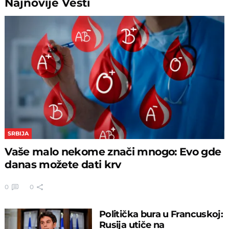
Najnovije
Vesti
SRBIJA
Vaše malo nekome znači mnogo: Evo gde
danas možete dati krv
0
0
Politička bura u Francuskoj:
Rusija utiče na