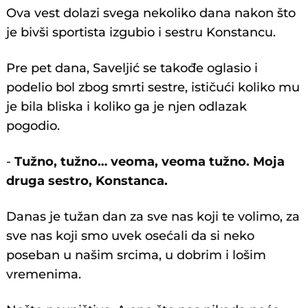
Ova vest dolazi svega nekoliko dana nakon što
je bivši sportista izgubio i sestru Konstancu.
Pre pet dana, Saveljić se takođe oglasio i
podelio bol zbog smrti sestre, ističući koliko mu
je bila bliska i koliko ga je njen odlazak
pogodio.
-
Tužno, tužno… veoma, veoma tužno. Moja
druga sestro, Konstanca.
Danas je tužan dan za sve nas koji te volimo, za
sve nas koji smo uvek osećali da si neko
poseban u našim srcima, u dobrim i lošim
vremenima.