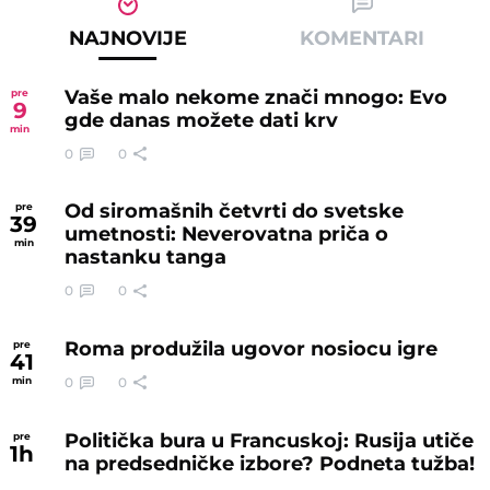
NAJNOVIJE
KOMENTARI
Vaše malo nekome znači mnogo: Evo
pre
9
gde danas možete dati krv
min
0
0
Od siromašnih četvrti do svetske
pre
39
umetnosti: Neverovatna priča o
min
nastanku tanga
0
0
Roma produžila ugovor nosiocu igre
pre
41
0
0
min
Politička bura u Francuskoj: Rusija utiče
pre
1
h
na predsedničke izbore? Podneta tužba!