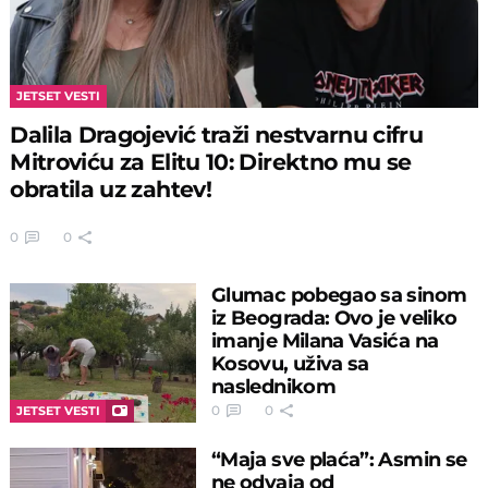
JETSET VESTI
Dalila Dragojević traži nestvarnu cifru
Mitroviću za Elitu 10: Direktno mu se
obratila uz zahtev!
0
0
Glumac pobegao sa sinom
iz Beograda: Ovo je veliko
imanje Milana Vasića na
Kosovu, uživa sa
naslednikom
0
0
JETSET VESTI
“Maja sve plaća”: Asmin se
ne odvaja od