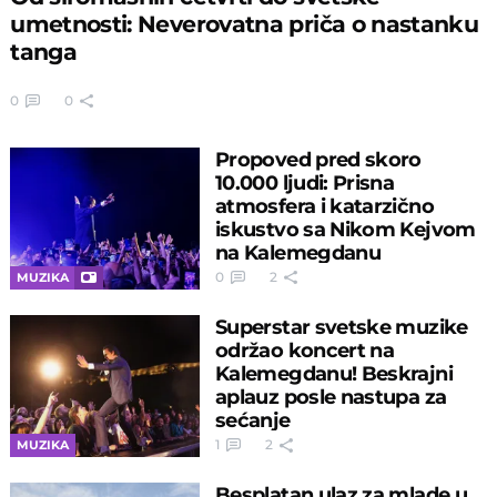
umetnosti: Neverovatna priča o nastanku
tanga
0
0
Propoved pred skoro
10.000 ljudi: Prisna
atmosfera i katarzično
iskustvo sa Nikom Kejvom
na Kalemegdanu
0
2
MUZIKA
Superstar svetske muzike
održao koncert na
Kalemegdanu! Beskrajni
aplauz posle nastupa za
sećanje
1
2
MUZIKA
Besplatan ulaz za mlade u