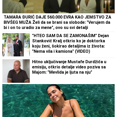
TAMARA ĐURIĆ DAJE 560.000 EVRA KAO JEMSTVO ZA
BIVŠEG MUŽA Želi da se brani sa slobode: "Verujem da
bi i on to uradio za mene", ovo su svi detalji
"HTEO SAM DA SE ZAMONAŠIM" Dejan
Stanković Kralj otkrio ko je doktorka
koju ženi, šokirao detaljima iz života:
"Nema vila i kamiona" (VIDEO)
Hitno uključivanje Mustafe Durdžića u
emisiju, otkrio detalje video poziva sa
Majom: "Mevlida je ljuta na nju"