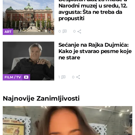
Narodni muzej u sredu, 12.
avgusta: Šta ne treba da
propustiti
0
0
ART
Sećanje na Rajka Dujmića:
Kako je stvarao pesme koje
ne stare
1
0
FILM / TV
Najnovije
Zanimljivosti