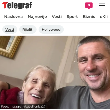
0
Naslovna
Najnovije
Vesti
Sport
Biznis
eKli
Vesti
Rijaliti
Hollywood
Foto: Instagram/saveljicnisa27