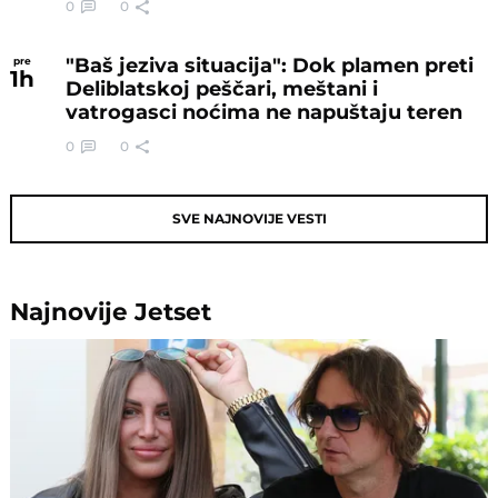
0
0
"Baš jeziva situacija": Dok plamen preti
pre
1
h
Deliblatskoj peščari, meštani i
vatrogasci noćima ne napuštaju teren
0
0
SVE NAJNOVIJE VESTI
Najnovije
Jetset