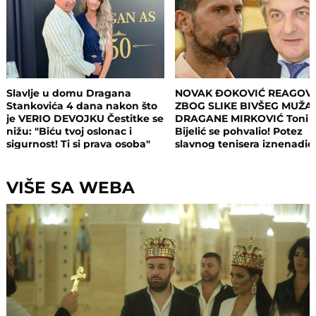
Slavlje u domu Dragana
NOVAK ĐOKOVIĆ REAGOV
Stankovića 4 dana nakon što
ZBOG SLIKE BIVŠEG MUŽA
je VERIO DEVOJKU Čestitke se
DRAGANE MIRKOVIĆ Toni
nižu: "Biću tvoj oslonac i
Bijelić se pohvalio! Potez
sigurnost! Ti si prava osoba"
slavnog tenisera iznenadio
sve - o ovome se i dalje pri
VIŠE SA WEBA