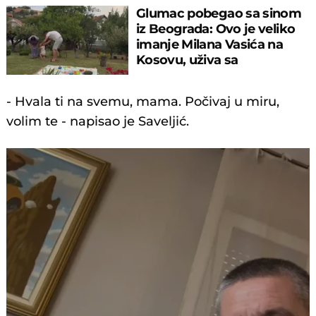
Glumac pobegao sa sinom
iz Beograda: Ovo je veliko
imanje Milana Vasića na
Kosovu, uživa sa
naslednikom
- Hvala ti na svemu, mama. Počivaj u miru,
volim te - napisao je Saveljić.