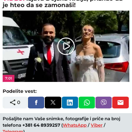
je hteo da se zamonaši!
Play
Video
7:01
Podelite vest:
0
Pošaljite nam Vaše snimke, fotografije i priče na broj
telefona
+381 64 8939257
(
WhatsApp
/
Viber
/
Telegram
).