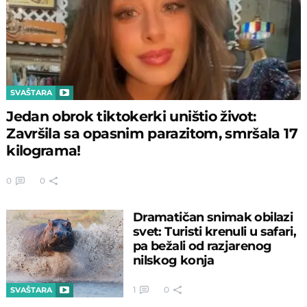
SVAŠTARA
Jedan obrok tiktokerki uništio život:
Završila sa opasnim parazitom, smršala 17
kilograma!
0
0
Dramatičan snimak obilazi
svet: Turisti krenuli u safari,
pa bežali od razjarenog
nilskog konja
1
0
SVAŠTARA