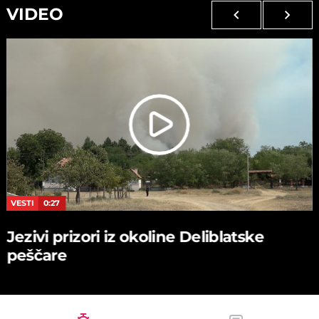
VIDEO
VESTI
0:27
Jezivi prizori iz okoline Deliblatske
peščare