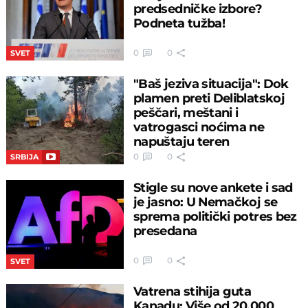
predsedničke izbore?
Podneta tužba!
0
0
SVET
"Baš jeziva situacija": Dok
plamen preti Deliblatskoj
peščari, meštani i
vatrogasci noćima ne
napuštaju teren
0
0
SRBIJA
Stigle su nove ankete i sad
je jasno: U Nemačkoj se
sprema politički potres bez
presedana
0
0
SVET
Vatrena stihija guta
Kanadu: Više od 20.000