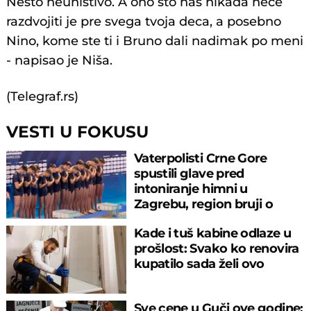
Nešto neuništivo. A ono što nas nikada neće
razdvojiti je pre svega tvoja deca, a posebno
Nino, kome ste ti i Bruno dali nadimak po meni
- napisao je Niša.
(Telegraf.rs)
VESTI U FOKUSU
Vaterpolisti Crne Gore
spustili glave pred
intoniranje himni u
Zagrebu, region bruji o
velikom propustu
Kade i tuš kabine odlaze u
prošlost: Svako ko renovira
kupatilo sada želi ovo
Sve cene u Guči ove godine: