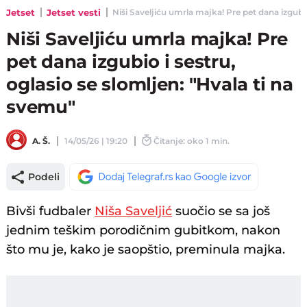
Jetset
Jetset vesti
Niši Saveljiću umrla majka! Pre pet dana izgubio 
Niši Saveljiću umrla majka! Pre
pet dana izgubio i sestru,
oglasio se slomljen: "Hvala ti na
svemu"
A. Š.
14/05/26 | 19:20
Čitanje: oko 1 min.
Podeli
Bivši fudbaler
Niša Saveljić
suočio se sa još
jednim teškim porodičnim gubitkom, nakon
što mu je, kako je saopštio, preminula majka.