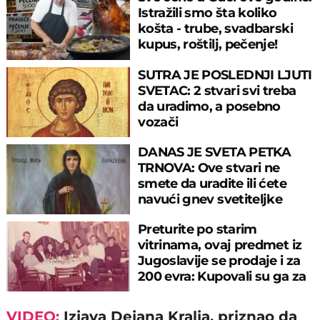
Istražili smo šta koliko
košta - trube, svadbarski
kupus, roštilj, pečenje!
SUTRA JE POSLEDNJI LJUTI
SVETAC: 2 stvari svi treba
da uradimo, a posebno
vozači
DANAS JE SVETA PETKA
TRNOVA: Ove stvari ne
smete da uradite ili ćete
navući gnev svetiteljke
Preturite po starim
vitrinama, ovaj predmet iz
Jugoslavije se prodaje i za
200 evra: Kupovali su ga za
sitniš
VIDEO:
Izjava Dejana Kralja, priznao da