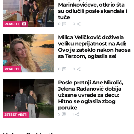
Marinkovićeve, otkrio šta
su odlučili posle skandala i
tuče
0
0
RIJALITI
Milica Veličković doživela
veliku neprijatnost na Adi:
Ovo je zateklo nakon haosa
sa Terzom, oglasila se!
0
0
RIJALITI
Posle pretnji Ane Nikolić,
Jelena Radanović dobija
užasne uvrede za decu:
Hitno se oglasila zbog
poruke
5
1
JETSET VESTI