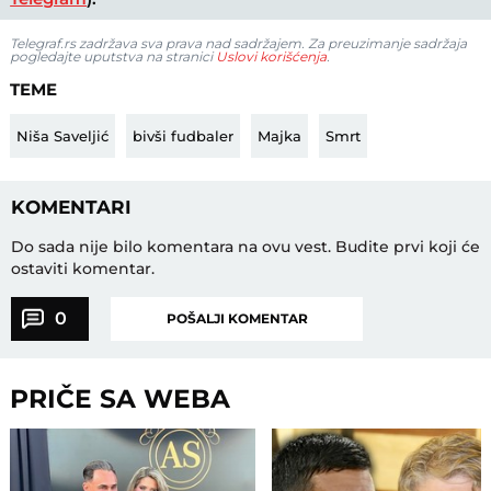
Telegraf.rs zadržava sva prava nad sadržajem. Za preuzimanje sadržaja
pogledajte uputstva na stranici
Uslovi korišćenja
.
TEME
Niša Saveljić
bivši fudbaler
Majka
Smrt
KOMENTARI
Do sada nije bilo komentara na ovu vest.
Budite prvi koji će
ostaviti komentar.
0
POŠALJI KOMENTAR
PRIČE SA WEBA