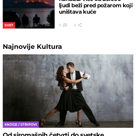
ljudi beži pred požarom koji
uništava kuće
0
0
SVET
Najnovije
Kultura
KNJIGE / STRIPOVI
Od siromašnih četvrti do svetske