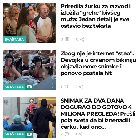
Priredila žurku za razvod i
izložila "grehe" bivšeg
muža: Jedan detalj je sve
ostavio bez teksta
0
0
SVAŠTARA
Zbog nje je internet "stao":
Devojka u crvenom bikiniju
objavila nove snimke i
ponovo postala hit
1
0
SVAŠTARA
SNIMAK ZA DVA DANA
DOGURAO DO GOTOVO 4
MILIONA PREGLEDA! Prešli
pola sveta da bi iznenadili
ćerku, kad ono...
2
1
SVAŠTARA