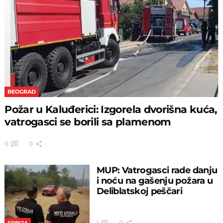
BEOGRAD
Požar u Kaluđerici: Izgorela dvorišna kuća,
vatrogasci se borili sa plamenom
0
0
MUP: Vatrogasci rade danju
i noću na gašenju požara u
Deliblatskoj peščari
1
0