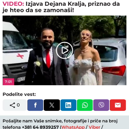
VIDEO:
Izjava Dejana Kralja, priznao da
je hteo da se zamonaši!
Play
Video
7:01
Podelite vest:
0
Pošaljite nam Vaše snimke, fotografije i priče na broj
telefona
+381 64 8939257
(
WhatsApp
/
Viber
/