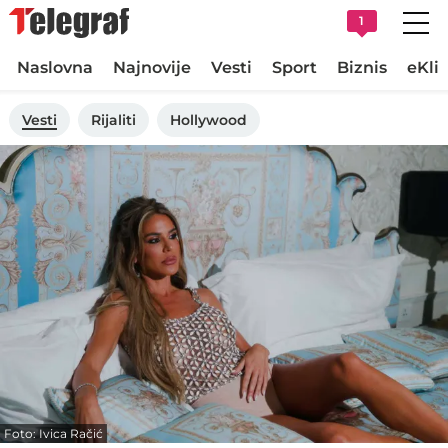
1
Naslovna
Najnovije
Vesti
Sport
Biznis
eKli
Vesti
Rijaliti
Hollywood
Foto: Ivica Račić