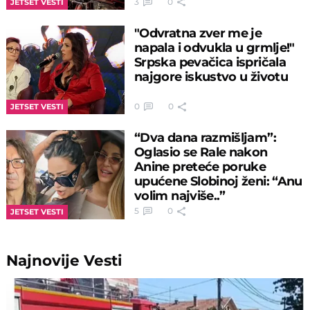
3
0
JETSET VESTI
"Odvratna zver me je
napala i odvukla u grmlje!"
Srpska pevačica ispričala
najgore iskustvo u životu
0
0
JETSET VESTI
“Dva dana razmišljam”:
Oglasio se Rale nakon
Anine preteće poruke
upućene Slobinoj ženi: “Anu
volim najviše..”
5
0
JETSET VESTI
Najnovije
Vesti