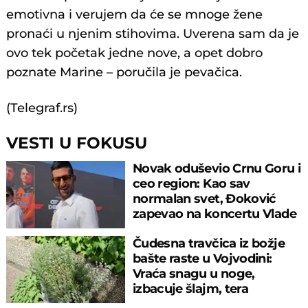
emotivna i verujem da će se mnoge žene
pronaći u njenim stihovima. Uverena sam da je
ovo tek početak jedne nove, a opet dobro
poznate Marine – poručila je pevačica.
(Telegraf.rs)
VESTI U FOKUSU
Novak oduševio Crnu Goru i
ceo region: Kao sav
normalan svet, Đoković
zapevao na koncertu Vlade
Georgijeva
Čudesna travčica iz božje
bašte raste u Vojvodini:
Vraća snagu u noge,
izbacuje šlajm, tera
komarce i miševe