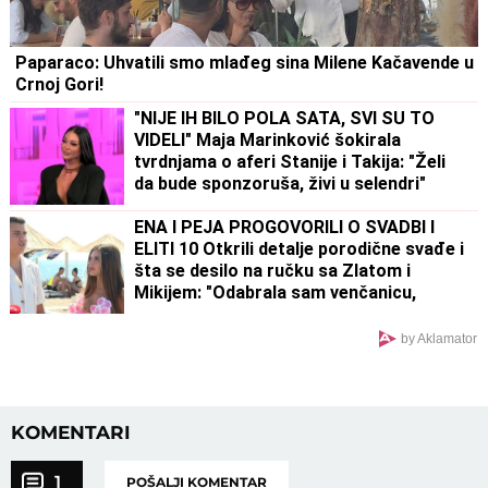
Paparaco: Uhvatili smo mlađeg sina Milene Kačavende u
Crnoj Gori!
"NIJE IH BILO POLA SATA, SVI SU TO
VIDELI" Maja Marinković šokirala
tvrdnjama o aferi Stanije i Takija: "Želi
da bude sponzoruša, živi u selendri"
ENA I PEJA PROGOVORILI O SVADBI I
ELITI 10 Otkrili detalje porodične svađe i
šta se desilo na ručku sa Zlatom i
Mikijem: "Odabrala sam venčanicu,
pevaće Andreana Čekić"
by Aklamator
KOMENTARI
1
POŠALJI KOMENTAR