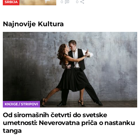
0
0
SRBIJA
Najnovije
Kultura
KNJIGE / STRIPOVI
Od siromašnih četvrti do svetske
umetnosti: Neverovatna priča o nastanku
tanga