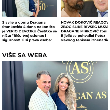
Slavlje u domu Dragana
NOVAK ĐOKOVIĆ REAGOV
Stankovića 4 dana nakon što
ZBOG SLIKE BIVŠEG MUŽA
je VERIO DEVOJKU Čestitke se
DRAGANE MIRKOVIĆ Toni
nižu: "Biću tvoj oslonac i
Bijelić se pohvalio! Potez
sigurnost! Ti si prava osoba"
slavnog tenisera iznenadio
sve - o ovome se i dalje pri
VIŠE SA WEBA