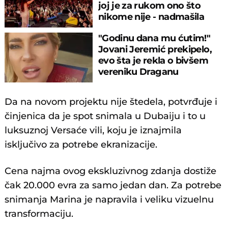
joj je za rukom ono što
nikome nije - nadmašila
samu sebe!
"Godinu dana mu ćutim!"
Jovani Jeremić prekipelo,
evo šta je rekla o bivšem
vereniku Draganu
Stankoviću
Da na novom projektu nije štedela, potvrđuje i
činjenica da je spot snimala u Dubaiju i to u
luksuznoj Versaće vili, koju je iznajmila
isključivo za potrebe ekranizacije.
Cena najma ovog ekskluzivnog zdanja dostiže
čak 20.000 evra za samo jedan dan. Za potrebe
snimanja Marina je napravila i veliku vizuelnu
transformaciju.