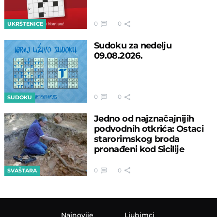
0
0
UKRŠTENICE
Sudoku za nedelju
09.08.2026.
0
0
SUDOKU
Jedno od najznačajnijih
podvodnih otkrića: Ostaci
starorimskog broda
pronađeni kod Sicilije
0
0
SVAŠTARA
Najnovije
Ljubimci