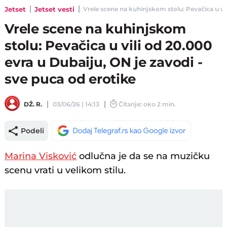
Jetset
Jetset vesti
Vrele scene na kuhinjskom stolu: Pevačica u vili
Vrele scene na kuhinjskom
stolu: Pevačica u vili od 20.000
evra u Dubaiju, ON je zavodi -
sve puca od erotike
DŽ. R.
03/06/26 | 14:13
Čitanje: oko 2 min.
Podeli
Marina Visković
odlučna je da se na muzičku
scenu vrati u velikom stilu.