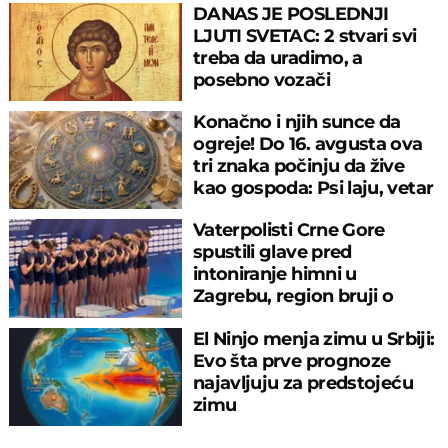
DANAS JE POSLEDNJI
LJUTI SVETAC: 2 stvari svi
treba da uradimo, a
posebno vozači
Konačno i njih sunce da
ogreje! Do 16. avgusta ova
tri znaka počinju da žive
kao gospoda: Psi laju, vetar
nosi
Vaterpolisti Crne Gore
spustili glave pred
intoniranje himni u
Zagrebu, region bruji o
velikom propustu
El Ninjo menja zimu u Srbiji:
Evo šta prve prognoze
najavljuju za predstojeću
zimu