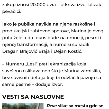
zakup iznosi 20.000 evra – otkriva izvor blizak
pevačici.
Iako je publika navikla na njene raskošne i
produkcijski zahtevne spotove, Marina je ovog
puta želela da fokus bude na emociji, pesmi i
njenoj transformaciji, a numeru su radili
Dragan Brajović Braja i Dejan Kostić.
– Numeru „Lesi“ prati ekranizacija koja
savršeno oslikava ono što je Marina zamislila,
bez suvišnih detalja koji bi odvlačili pažnju sa
same pesme – dodaje izvor.
VESTI SA NASLOVNE
Prve slike sa mesta gde se