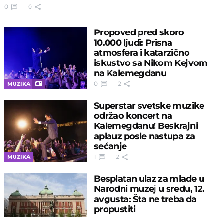
0
0
Propoved pred skoro
10.000 ljudi: Prisna
atmosfera i katarzično
iskustvo sa Nikom Kejvom
na Kalemegdanu
0
2
MUZIKA
Superstar svetske muzike
održao koncert na
Kalemegdanu! Beskrajni
aplauz posle nastupa za
sećanje
1
2
MUZIKA
Besplatan ulaz za mlade u
Narodni muzej u sredu, 12.
avgusta: Šta ne treba da
propustiti