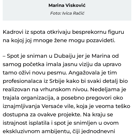
Marina Visković
Foto: Ivica Račić
Kadrovi iz spota otkrivaju besprekornu figuru
na kojoj joj mnoge žene mogu pozavideti.
– Spot je sniman u Dubaiju jer je Marina od
samog početka imala jasnu viziju da upravo
tamo oživi novu pesmu. Angažovala je tim
profesionalaca iz Srbije kako bi svaki detalj bio
realizovan na vrhunskom nivou. Nedeljama je
trajala organizacija, a posebno pregovori oko
iznajmljivanja Versaće vile, koja je veoma teško
dostupna za ovakve projekte. Na kraju se
istrajnost isplatila i spot je snimljen u ovom
ekskluzivnom ambijentu, čiji jednodnevni