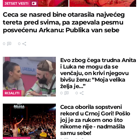
JETSET VESTI
Ceca se nasred bine otarasila najvećeg
tereta pred svima, pa zapevala pesmu
posvećenu Arkanu: Publika van sebe
0
0
Evo zbog čega trudna Anita
i Luka ne mogu da se
venčaju, on krivi njegovu
bivšu ženu: “Moja velika
želja je…”
0
0
RIJALITI
Ceca oborila sopstveni
rekord u Crnoj Gori! Pošlo
joj je za rukom ono što
nikome nije - nadmašila
samu sebe!