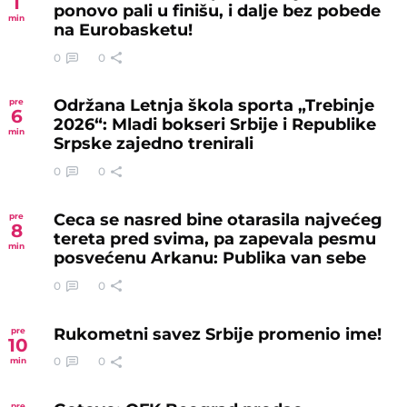
1
ponovo pali u finišu, i dalje bez pobede
min
na Eurobasketu!
0
0
Održana Letnja škola sporta „Trebinje
pre
6
2026“: Mladi bokseri Srbije i Republike
min
Srpske zajedno trenirali
0
0
Ceca se nasred bine otarasila najvećeg
pre
8
tereta pred svima, pa zapevala pesmu
min
posvećenu Arkanu: Publika van sebe
0
0
Rukometni savez Srbije promenio ime!
pre
10
0
0
min
pre