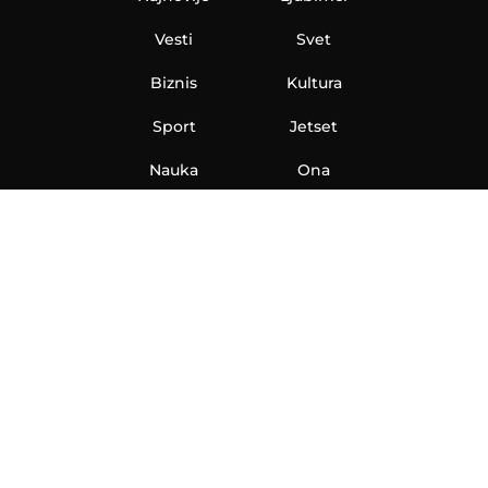
Vesti
Svet
Biznis
Kultura
Sport
Jetset
Nauka
Ona
Aero
Zanimljivosti
eKlinika
Hi-Tech
Auto
Plantbased
Ubrzanje
Telegraf TV