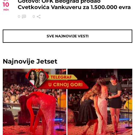
Gotovo: OFK Beograd prodao
10
Cvetkovića Vankuveru za 1.500.000 evra
min
0
0
SVE NAJNOVIJE VESTI
Najnovije
Jetset