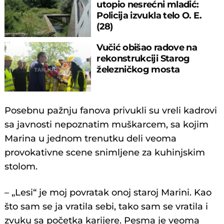
utopio nesrećni mladić:
Policija izvukla telo O. E.
(28)
Vučić obišao radove na
rekonstrukciji Starog
železničkog mosta
Posebnu pažnju fanova privukli su vreli kadrovi
sa javnosti nepoznatim muškarcem, sa kojim
Marina u jednom trenutku deli veoma
provokativne scene snimljene za kuhinjskim
stolom.
– „Lesi“ je moj povratak onoj staroj Marini. Kao
što sam se ja vratila sebi, tako sam se vratila i
zvuku sa početka karijere. Pesma je veoma