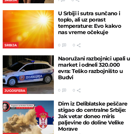
SRBIJA
U Srbiji i sutra sunčano i
toplo, ali uz porast
temperature: Evo kakvo
nas vreme očekuje
0
0
SRBIJA
Naoružani razbojnici upali u
market i odneli 320.000
evra: Teško razbojništo u
Budvi
0
0
JUGOSFERA
Dim iz Deliblatske peščare
stigao do centralne Srbije:
Jak vetar doneo miris
paljevine do doline Velike
Morave