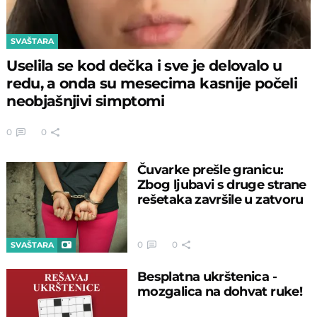
SVAŠTARA
Uselila se kod dečka i sve je delovalo u
redu, a onda su mesecima kasnije počeli
neobjašnjivi simptomi
0
0
Čuvarke prešle granicu:
Zbog ljubavi s druge strane
rešetaka završile u zatvoru
0
0
SVAŠTARA
Besplatna ukrštenica -
mozgalica na dohvat ruke!