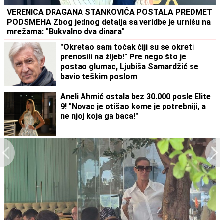
VERENICA DRAGANA STANKOVIĆA POSTALA PREDMET
PODSMEHA Zbog jednog detalja sa veridbe je urnišu na
mrežama: "Bukvalno dva dinara"
"Okretao sam točak čiji su se okreti
prenosili na žljeb!" Pre nego što je
postao glumac, Ljubiša Samardžić se
bavio teškim poslom
Aneli Ahmić ostala bez 30.000 posle Elite
9! "Novac je otišao kome je potrebniji, a
ne njoj koja ga baca!"