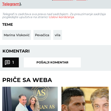
Telegram
).
Telegraf.rs zadržava sva prava nad sadržajem. Za preuzimanje sadržaja
pogledajte uputstva na stranici
Uslovi korišćenja
.
TEME
Marina Visković
Pevačica
vila
KOMENTARI
1
POŠALJI KOMENTAR
PRIČE SA WEBA