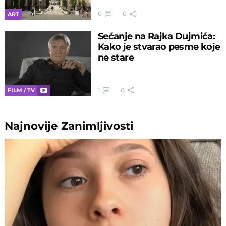
0
0
ART
Sećanje na Rajka Dujmića:
Kako je stvarao pesme koje
ne stare
1
0
FILM / TV
Najnovije
Zanimljivosti