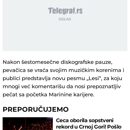
Nakon šestomesečne diskografske pauze,
pevačica se vraća svojim muzičkim korenima i
publici predstavlja novu pesmu „Lesi“, za koju
mnogi već komentarišu da nosi prepoznatljiv
pečat sa početka Marinine karijere.
PREPORUČUJEMO
Ceca oborila sopstveni
rekord u Crnoj Gori! Pošlo