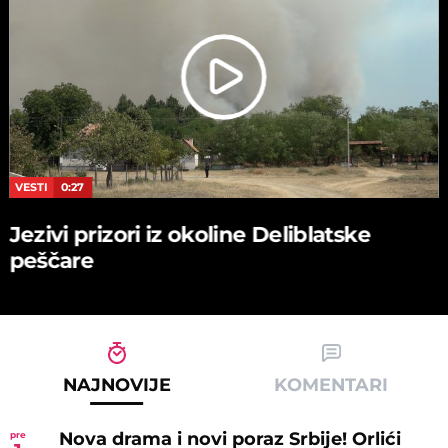
VESTI
0:27
Jezivi prizori iz okoline Deliblatske
peščare
NAJNOVIJE
KOMENTARI
Nova drama i novi poraz Srbije! Orlići
pre