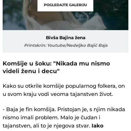
POGLEDAJTE GALERIJU
Bivša Bajina žena
Printskrin: Youtube/Nedeljko Bajić Baja
Komšije u šoku: "Nikada mu nismo
videli ženu i decu"
Kako su otkrile komšije popularnog folkera, on
u svom kraju vodi veoma tajanstven život.
- Baja je fin komšija. Pristojan je, s njim nikada
nismo imali problem. Malo je čudan i
tajanstven, ali to je njegova stvar.
Iako