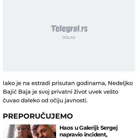
Iako je na estradi prisutan godinama, Nedeljko
Bajić Baja je svoj privatni život uvek vešto
čuvao daleko od očiju javnosti.
PREPORUČUJEMO
Haos u Galeriji: Sergej
napravio incident,