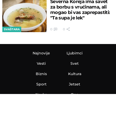
Severna Koreja ima savet
za borbu s vrućinama, ali
mogao bi vas zaprepastiti:
"Ta supa je lek"
0
0
SVAŠTARA
Najnovije
Ljubimci
Vesti
Svet
Biznis
Kultura
Sport
Jetset
Nauka
Ona
Aero
Zanimljivosti
eKlinika
Hi-Tech