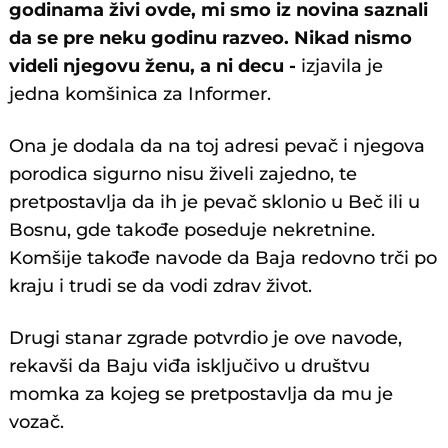
godinama živi ovde, mi smo iz novina saznali
da se pre neku godinu razveo. Nikad nismo
videli njegovu ženu, a ni decu -
izjavila je
jedna komšinica za Informer.
Ona je dodala da na toj adresi pevač i njegova
porodica sigurno nisu živeli zajedno, te
pretpostavlja da ih je pevač sklonio u Beč ili u
Bosnu, gde takođe poseduje nekretnine.
Komšije takođe navode da Baja redovno trči po
kraju i trudi se da vodi zdrav život.
Drugi stanar zgrade potvrdio je ove navode,
rekavši da Baju viđa isključivo u društvu
momka za kojeg se pretpostavlja da mu je
vozač.