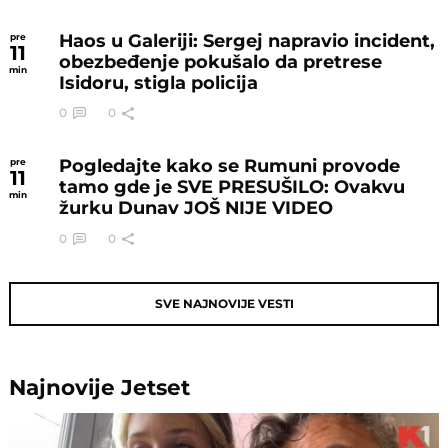
Haos u Galeriji: Sergej napravio incident,
pre
11
obezbeđenje pokušalo da pretrese
min
Isidoru, stigla policija
0
0
Pogledajte kako se Rumuni provode
pre
11
tamo gde je SVE PRESUŠILO: Ovakvu
min
žurku Dunav JOŠ NIJE VIDEO
0
0
SVE NAJNOVIJE VESTI
Najnovije
Jetset