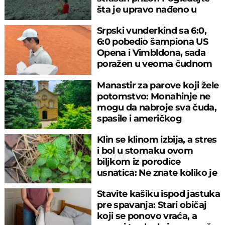
šta je upravo nađeno u
rečnom blatu
Srpski vunderkind sa 6:0,
6:0 pobedio šampiona US
Opena i Vimbldona, sada
poražen u veoma čudnom
meču
Manastir za parove koji žele
potomstvo: Monahinje ne
mogu da nabroje sva čuda,
spasile i američkog
ambasadora
Klin se klinom izbija, a stres
i bol u stomaku ovom
biljkom iz porodice
usnatica: Ne znate koliko je
čaj super
Stavite kašiku ispod jastuka
pre spavanja: Stari običaj
koji se ponovo vraća, a