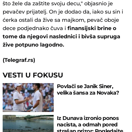
što žele da zaštite svoju decu," objasnio je
pevačev prijatelj. On je dodao da, iako su sin i
ćerka ostali da žive sa majkom, pevač oboje
dece podjednako čuva i
finansijski brine o
tome da njegovi naslednici i bivša supruga
žive potpuno lagodno.
(Telegraf.rs)
VESTI U FOKUSU
Povlači se Janik Siner,
velika šansa za Novaka?
Iz Dunava izronio ponos
nacista, a odmah pored
strašan prizor: Pogledajte