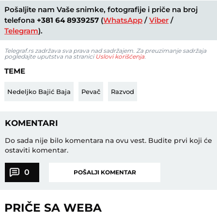
Pošaljite nam Vaše snimke, fotografije i priče na broj
telefona
+381 64 8939257
(
WhatsApp
/
Viber
/
Telegram
).
Telegraf.rs zadržava sva prava nad sadržajem. Za preuzimanje sadržaja
pogledajte uputstva na stranici
Uslovi korišćenja
.
TEME
Nedeljko Bajić Baja
Pevač
Razvod
KOMENTARI
Do sada nije bilo komentara na ovu vest.
Budite prvi koji će
ostaviti komentar.
0
POŠALJI KOMENTAR
PRIČE SA WEBA