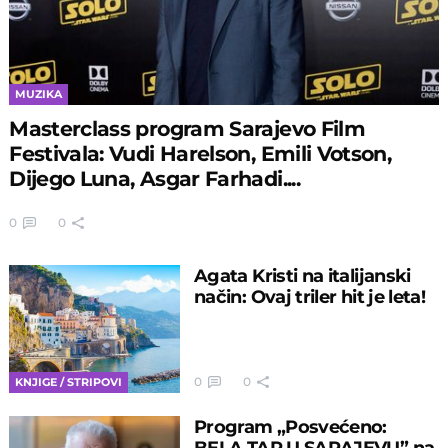
MUZIKA
Masterclass program Sarajevo Film
Festivala: Vudi Harelson, Emili Votson,
Dijego Luna, Asgar Farhadi....
0
0
Agata Kristi na italijanski
način: Ovaj triler hit je leta!
0
0
KNJIGE / STRIPOVI
Program „Posvećeno:
BELA TAR U SARAJEVU” na