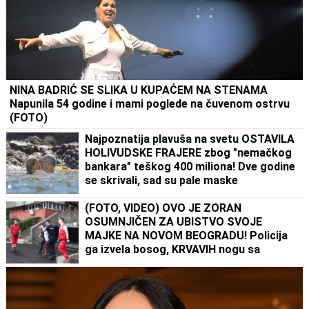
NINA BADRIĆ SE SLIKA U KUPAĆEM NA STENAMA
Napunila 54 godine i mami poglede na čuvenom ostrvu
(FOTO)
Najpoznatija plavuša na svetu OSTAVILA
HOLIVUDSKE FRAJERE zbog "nemačkog
bankara" teškog 400 miliona! Dve godine
se skrivali, sad su pale maske
(FOTO, VIDEO) OVO JE ZORAN
OSUMNJIČEN ZA UBISTVO SVOJE
MAJKE NA NOVOM BEOGRADU! Policija
ga izvela bosog, KRVAVIH nogu sa
lisicama na rukama, ušao u kola Hitne
pomoći