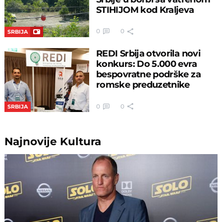
STIHIJOM kod Kraljeva
0
0
SRBIJA
REDI Srbija otvorila novi
konkurs: Do 5.000 evra
bespovratne podrške za
romske preduzetnike
0
0
SRBIJA
Najnovije
Kultura