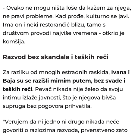
- Ovako ne mogu ništa loše da kažem za njega,
ne pravi probleme. Kad prođe, kulturno se javi.
Ima on i neki restorančić blizu, tamo s
društvom provodi najviše vremena - otkrio je
komšija.
Razvod bez skandala i teških reči
Za razliku od mnogih estradnih raskida,
Ivana i
Baja su se razišli mirnim putem, bez svađe i
teških reči
. Pevač nikada nije želeo da svoju
intimu izlaže javnosti, što je njegova bivša
supruga bez pogovora prihvatila.
"Verujem da ni jedno ni drugo nikada neće
govoriti o razlozima razvoda, prvenstveno zato