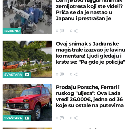
Da li je ovo najgori snimak
zemljotresa koji ste videli?
Priča se da je nastao u
Japanu i prestrašan je
0
0
BIZARNO
Ovaj snimak s Jadranske
magistrale izazvao je lavinu
komentara! Ljudi gledaju i
krste se: "Pa gde je policija"
0
0
SVAŠTARA
Prodaju Porsche, Ferrari i
ruskog "uljeza": Ova Lada
vredi 26.000€, jedna od 36
koje su ostale na putevima
0
0
SVAŠTARA