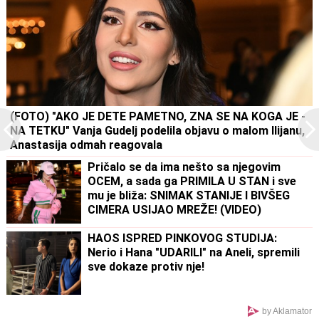
(FOTO) "AKO JE DETE PAMETNO, ZNA SE NA KOGA JE -
NA TETKU" Vanja Gudelj podelila objavu o malom Ilijanu,
Anastasija odmah reagovala
Pričalo se da ima nešto sa njegovim
OCEM, a sada ga PRIMILA U STAN i sve
mu je bliža: SNIMAK STANIJE I BIVŠEG
CIMERA USIJAO MREŽE! (VIDEO)
HAOS ISPRED PINKOVOG STUDIJA:
Nerio i Hana "UDARILI" na Aneli, spremili
sve dokaze protiv nje!
by Aklamator