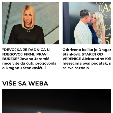
"DEVOJKA JE RADNICA U
Otkriveno koliko je Dragan
NJEGOVOJ FIRMI, PRAVI
Stanković STARIJI OD
BUREKE" Jovana Jeremić
VERENICE Aleksandre: Krili
neće više da ćuti, progovorila
mesecima ovaj podatak, s
o Draganu Stankoviću i
se sve saznalo
veridbi: "Poklanjam mu titulu
bivšeg dečka JJ"
VIŠE SA WEBA