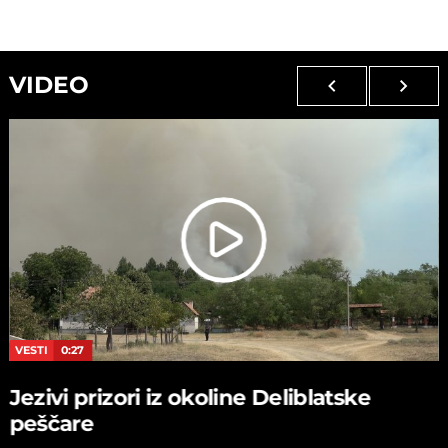
VIDEO
VESTI
0:27
Jezivi prizori iz okoline Deliblatske
peščare