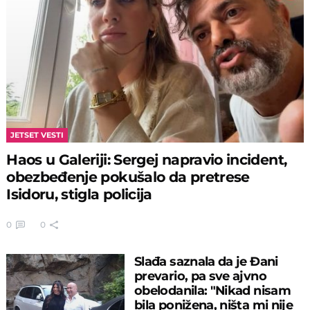
JETSET VESTI
Haos u Galeriji: Sergej napravio incident,
obezbeđenje pokušalo da pretrese
Isidoru, stigla policija
0
0
Slađa saznala da je Đani
prevario, pa sve ajvno
obelodanila: "Nikad nisam
bila ponižena, ništa mi nije