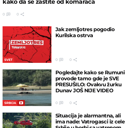
kako da se zaštite od komaraca
0
0
Jak zemljotres pogodio
Kurilska ostrva
0
0
SVET
Pogledajte kako se Rumuni
provode tamo gde je SVE
PRESUŠILO: Ovakvu žurku
Dunav JOŠ NIJE VIDEO
0
0
SRBIJA
Situacija je alarmantna, ali
ima nade: Vatrogasci iz cele
Srbije u borbi sa vatrenom