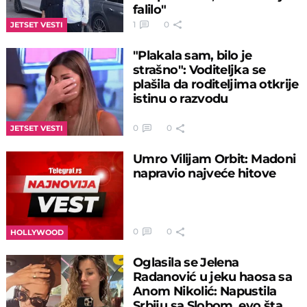
falilo"
1
0
JETSET VESTI
"Plakala sam, bilo je
strašno": Voditeljka se
plašila da roditeljima otkrije
istinu o razvodu
0
0
JETSET VESTI
Umro Vilijam Orbit: Madoni
napravio najveće hitove
0
0
HOLLYWOOD
Oglasila se Jelena
Radanović u jeku haosa sa
Anom Nikolić: Napustila
Srbiju sa Slobom, evo šta