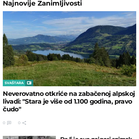
Najnovije
Zanimljivosti
SVAŠTARA
Neverovatno otkriće na zabačenoj alpskoj
livadi: "Stara je više od 1.100 godina, pravo
čudo"
0
0