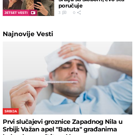
poručuje
3
0
JETSET VESTI
Najnovije
Vesti
SRBIJA
Prvi slučajevi groznice Zapadnog Nila u
Srbiji: Važan apel "Batuta" građanima