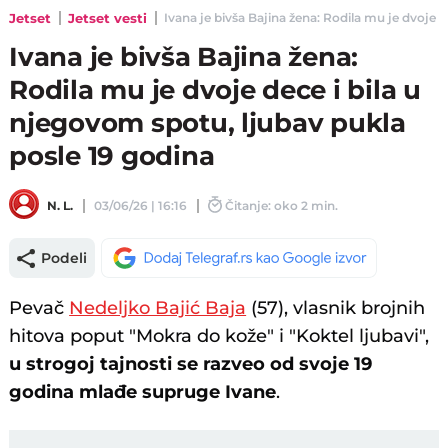
Jetset
Jetset vesti
Ivana je bivša Bajina žena: Rodila mu je dvoje d
Ivana je bivša Bajina žena:
Rodila mu je dvoje dece i bila u
njegovom spotu, ljubav pukla
posle 19 godina
N. L.
03/06/26 | 16:16
Čitanje: oko 2 min.
Podeli
Pevač
Nedeljko Bajić Baja
(57), vlasnik brojnih
hitova poput "Mokra do kože" i "Koktel ljubavi",
u strogoj tajnosti se razveo od svoje 19
godina mlađe supruge Ivane
.