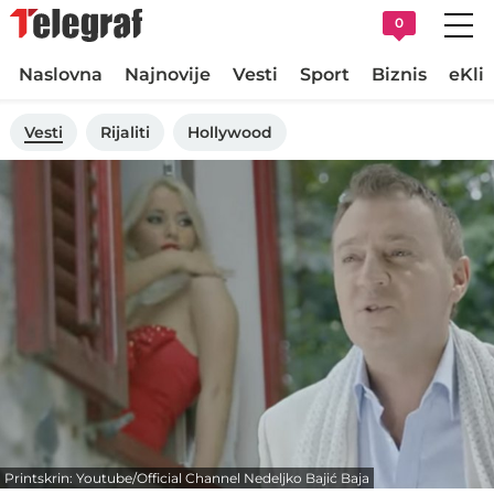
0
Naslovna
Najnovije
Vesti
Sport
Biznis
eKli
Vesti
Rijaliti
Hollywood
Printskrin: Youtube/Official Channel Nedeljko Bajić Baja