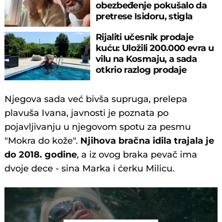
obezbeđenje pokušalo da
pretrese Isidoru, stigla
policija
Rijaliti učesnik prodaje
kuću: Uložili 200.000 evra u
vilu na Kosmaju, a sada
otkrio razlog prodaje
Njegova sada već bivša supruga, prelepa
plavuša Ivana, javnosti je poznata po
pojavljivanju u njegovom spotu za pesmu
"Mokra do kože".
Njihova bračna idila trajala je
do 2018. godine
, a iz ovog braka pevač ima
dvoje dece - sina Marka i ćerku Milicu.