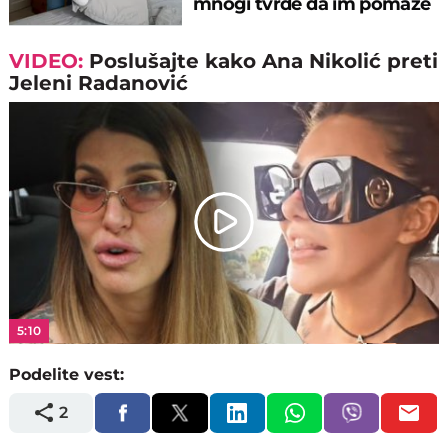
mnogi tvrde da im pomaže
VIDEO:
Poslušajte kako Ana Nikolić preti
Jeleni Radanović
Play
Video
5:10
Podelite vest:
2