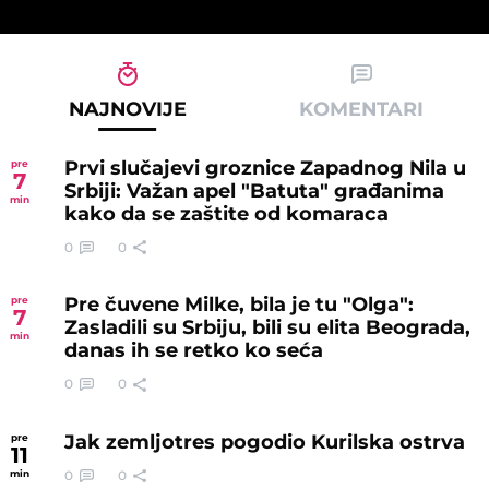
NAJNOVIJE
KOMENTARI
Prvi slučajevi groznice Zapadnog Nila u
pre
7
Srbiji: Važan apel "Batuta" građanima
min
kako da se zaštite od komaraca
0
0
Pre čuvene Milke, bila je tu "Olga":
pre
7
Zasladili su Srbiju, bili su elita Beograda,
min
danas ih se retko ko seća
0
0
Jak zemljotres pogodio Kurilska ostrva
pre
11
0
0
min