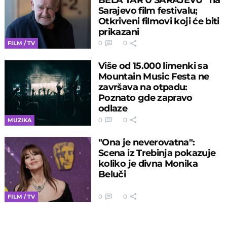
Sarajevo film festivalu;
Otkriveni filmovi koji će biti
prikazani
0
0
FILM / TV
Više od 15.000 limenki sa
Mountain Music Festa ne
završava na otpadu:
Poznato gde zapravo
odlaze
0
0
MUZIKA
"Ona je neverovatna":
Scena iz Trebinja pokazuje
koliko je divna Monika
Beluči
0
0
FILM / TV