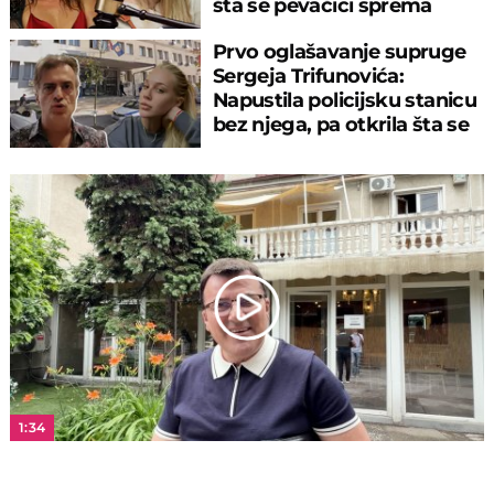
šta se pevačici sprema
Prvo oglašavanje supruge
Sergeja Trifunovića:
Napustila policijsku stanicu
bez njega, pa otkrila šta se
dešava
Play
Video
1:34