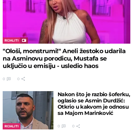
RIJALITI
"Ološi, monstrumi!" Aneli žestoko udarila
na Asminovu porodicu, Mustafa se
uključio u emisiju - usledio haos
0
0
Nakon što je razbio šoferku,
oglasio se Asmin Durdžić:
Otkrio u kakvom je odnosu
sa Majom Marinković
0
0
RIJALITI