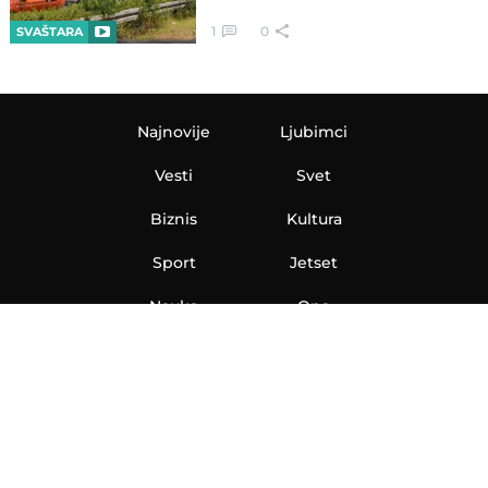
1
0
SVAŠTARA
Najnovije
Ljubimci
Vesti
Svet
Biznis
Kultura
Sport
Jetset
Nauka
Ona
Aero
Zanimljivosti
eKlinika
Hi-Tech
Auto
Plantbased
Ubrzanje
Telegraf TV