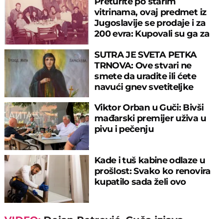
Preturite po starim
vitrinama, ovaj predmet iz
Jugoslavije se prodaje i za
200 evra: Kupovali su ga za
sitniš
SUTRA JE SVETA PETKA
TRNOVA: Ove stvari ne
smete da uradite ili ćete
navući gnev svetiteljke
Viktor Orban u Guči: Bivši
mađarski premijer uživa u
pivu i pečenju
Kade i tuš kabine odlaze u
prošlost: Svako ko renovira
kupatilo sada želi ovo