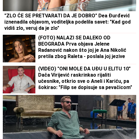
"ZLO ĆE SE PRETVARATI DA JE DOBRO" Dea Đurđević
iznenadila objavom, voditeljka podelila savet: "Kad god
vidiš zlo, veruj da je zlo"
(FOTO) NALAZI SE DALEKO OD
BEOGRADA Prva objava Jelene
Radanović nakon što joj je Ana Nikolić
pretila zbog Raleta - poslala joj jezive
poruke
(VIDEO) "ONI MOLE DA UĐU U ELITU 10"
Dača Virijević raskrinkao rijaliti
učesnike, otkrio sve o Aneli i Kariću, pa
šokirao: "Filip se dopisuje sa pevačicom"