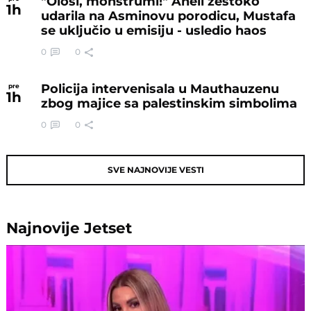
"Ološi, monstrumi!" Aneli žestoko
1
h
udarila na Asminovu porodicu, Mustafa
se uključio u emisiju - usledio haos
0
0
Policija intervenisala u Mauthauzenu
pre
1
h
zbog majice sa palestinskim simbolima
0
0
SVE NAJNOVIJE VESTI
Najnovije
Jetset