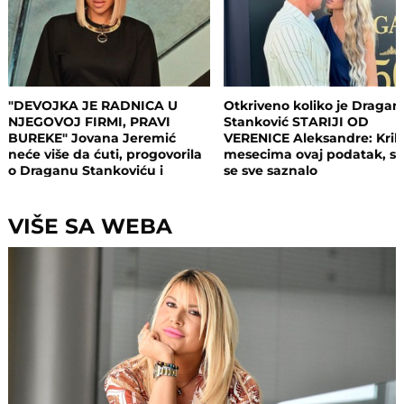
"DEVOJKA JE RADNICA U
Otkriveno koliko je Dragan
NJEGOVOJ FIRMI, PRAVI
Stanković STARIJI OD
BUREKE" Jovana Jeremić
VERENICE Aleksandre: Krili
neće više da ćuti, progovorila
mesecima ovaj podatak, s
o Draganu Stankoviću i
se sve saznalo
veridbi: "Poklanjam mu titulu
bivšeg dečka JJ"
VIŠE SA WEBA