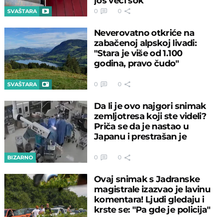
još veći šok
0
0
SVAŠTARA
Neverovatno otkriće na
zabačenoj alpskoj livadi:
"Stara je više od 1.100
godina, pravo čudo"
0
0
SVAŠTARA
Da li je ovo najgori snimak
zemljotresa koji ste videli?
Priča se da je nastao u
Japanu i prestrašan je
0
0
BIZARNO
Ovaj snimak s Jadranske
magistrale izazvao je lavinu
komentara! Ljudi gledaju i
krste se: "Pa gde je policija"