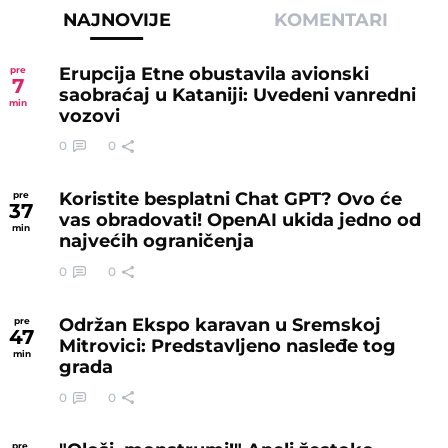
NAJNOVIJE
KOMENTARI
Erupcija Etne obustavila avionski
pre
7
saobraćaj u Kataniji: Uvedeni vanredni
min
vozovi
0
0
Koristite besplatni Chat GPT? Ovo će
pre
37
vas obradovati! OpenAI ukida jedno od
min
najvećih ograničenja
0
0
Održan Ekspo karavan u Sremskoj
pre
47
Mitrovici: Predstavljeno nasleđe tog
min
grada
0
0
pre