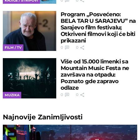
0
0
KNJIGE / STRIPOVI
Program „Posvećeno:
BELA TAR U SARAJEVU” na
Sarajevo film festivalu;
Otkriveni filmovi koji će biti
prikazani
0
0
FILM / TV
Više od 15.000 limenki sa
Mountain Music Festa ne
završava na otpadu:
Poznato gde zapravo
odlaze
0
0
MUZIKA
Najnovije
Zanimljivosti