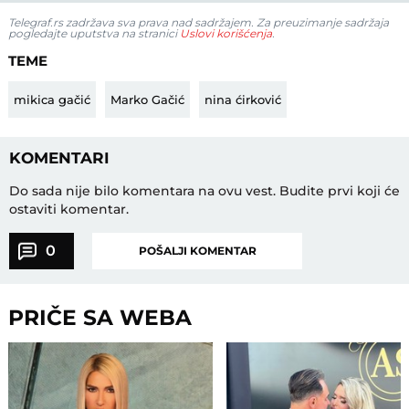
Telegraf.rs zadržava sva prava nad sadržajem. Za preuzimanje sadržaja
pogledajte uputstva na stranici
Uslovi korišćenja
.
TEME
mikica gačić
Marko Gačić
nina ćirković
KOMENTARI
Do sada nije bilo komentara na ovu vest.
Budite prvi koji će
ostaviti komentar.
0
POŠALJI KOMENTAR
PRIČE SA WEBA