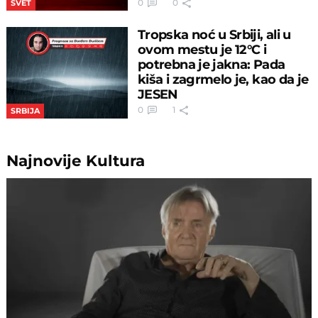
0
0
SVET
Tropska noć u Srbiji, ali u
ovom mestu je 12°C i
potrebna je jakna: Pada
kiša i zagrmelo je, kao da je
JESEN
0
1
SRBIJA
Najnovije
Kultura