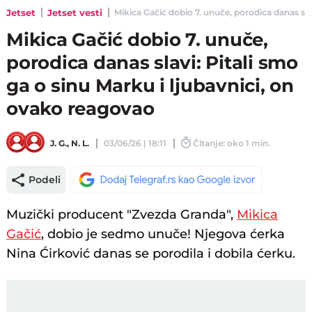
Jetset
Jetset vesti
Mikica Gačić dobio 7. unuče, porodica danas slav
Mikica Gačić dobio 7. unuče,
porodica danas slavi: Pitali smo
ga o sinu Marku i ljubavnici, on
ovako reagovao
J. G.
,
N. L.
03/06/26 | 18:11
Čitanje: oko 1 min.
Podeli
Muzički producent "Zvezda Granda",
Mikica
Gačić
, dobio je sedmo unuče! Njegova ćerka
Nina Ćirković danas se porodila i dobila ćerku.