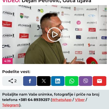
VIDEO:
Dejan Petrović, Guča izjava
Play
Video
4:39
Podelite vest:
2
Pošaljite nam Vaše snimke, fotografije i priče na broj
telefona
+381 64 8939257
(
WhatsApp
/
Viber
/
Telegram
).