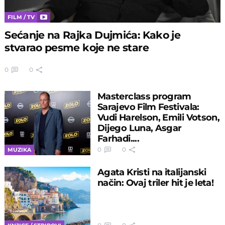
FILM / TV
Sećanje na Rajka Dujmića: Kako je
stvarao pesme koje ne stare
0
0
Masterclass program
Sarajevo Film Festivala:
Vudi Harelson, Emili Votson,
Dijego Luna, Asgar
Farhadi....
0
0
MUZIKA
Agata Kristi na italijanski
način: Ovaj triler hit je leta!