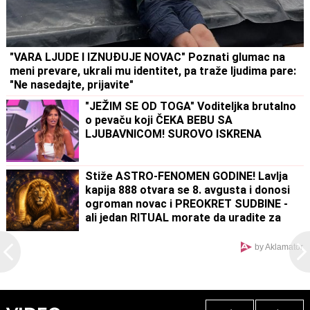
"VARA LJUDE I IZNUĐUJE NOVAC" Poznati glumac na
meni prevare, ukrali mu identitet, pa traže ljudima pare:
"Ne nasedajte, prijavite"
"JEŽIM SE OD TOGA" Voditeljka brutalno
o pevaču koji ČEKA BEBU SA
LJUBAVNICOM! SUROVO ISKRENA
Stiže ASTRO-FENOMEN GODINE! Lavlja
kapija 888 otvara se 8. avgusta i donosi
ogroman novac i PREOKRET SUDBINE -
ali jedan RITUAL morate da uradite za
uspeh
by Aklamator