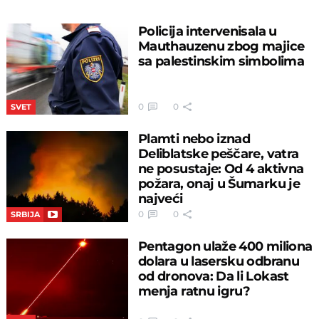
Policija intervenisala u
Mauthauzenu zbog majice
sa palestinskim simbolima
0
0
SVET
Plamti nebo iznad
Deliblatske peščare, vatra
ne posustaje: Od 4 aktivna
požara, onaj u Šumarku je
najveći
0
0
SRBIJA
Pentagon ulaže 400 miliona
dolara u lasersku odbranu
od dronova: Da li Lokast
menja ratnu igru?