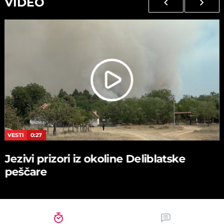
VIDEO
VESTI
0:27
Jezivi prizori iz okoline Deliblatske
peščare