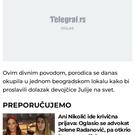
Ovim divnim povodom, porodica se danas
okupila u jednom beogradskom lokalu kako bi
proslavili dolazak devojčice Julije na svet.
PREPORUČUJEMO
Ani Nikolić ide krivična
prijava: Oglasio se advokat
Jelene Radanović, pa otkrio