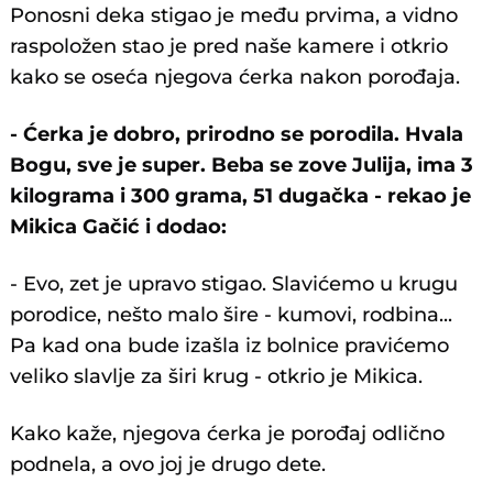
Ponosni deka stigao je među prvima, a vidno
raspoložen stao je pred naše kamere i otkrio
kako se oseća njegova ćerka nakon porođaja.
- Ćerka je dobro, prirodno se porodila. Hvala
Bogu, sve je super. Beba se zove Julija, ima 3
kilograma i 300 grama, 51 dugačka - rekao je
Mikica Gačić i dodao:
- Evo, zet je upravo stigao. Slavićemo u krugu
porodice, nešto malo šire - kumovi, rodbina...
Pa kad ona bude izašla iz bolnice pravićemo
veliko slavlje za širi krug - otkrio je Mikica.
Kako kaže, njegova ćerka je porođaj odlično
podnela, a ovo joj je drugo dete.