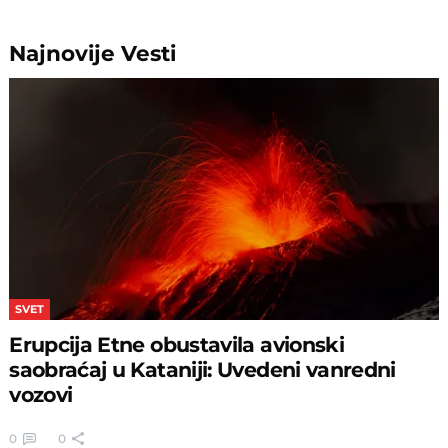
Najnovije
Vesti
SVET
Erupcija Etne obustavila avionski
saobraćaj u Kataniji: Uvedeni vanredni
vozovi
0
0