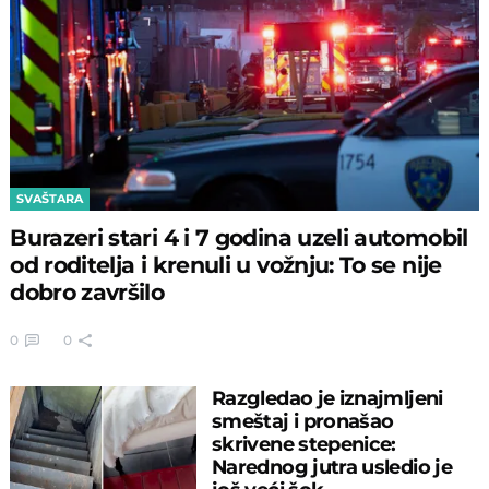
SVAŠTARA
Burazeri stari 4 i 7 godina uzeli automobil
od roditelja i krenuli u vožnju: To se nije
dobro završilo
0
0
Razgledao je iznajmljeni
smeštaj i pronašao
skrivene stepenice:
Narednog jutra usledio je