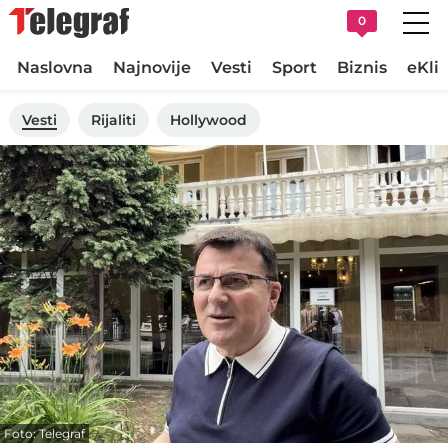
0
Naslovna
Najnovije
Vesti
Sport
Biznis
eKli
Vesti
Rijaliti
Hollywood
Foto: Telegraf