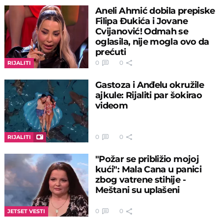
Aneli Ahmić dobila prepiske
Filipa Đukića i Jovane
Cvijanović! Odmah se
oglasila, nije mogla ovo da
prećuti
0
0
RIJALITI
Gastoza i Anđelu okružile
ajkule: Rijaliti par šokirao
videom
0
0
RIJALITI
"Požar se približio mojoj
kući": Mala Cana u panici
zbog vatrene stihije -
Meštani su uplašeni
0
0
JETSET VESTI