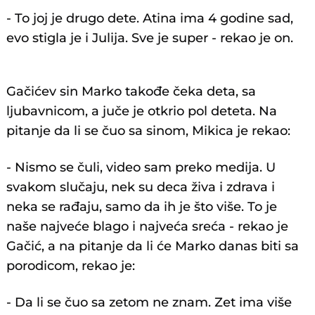
- To joj je drugo dete. Atina ima 4 godine sad,
evo stigla je i Julija. Sve je super - rekao je on.
Gačićev sin Marko takođe čeka deta, sa
ljubavnicom, a juče je otkrio pol deteta. Na
pitanje da li se čuo sa sinom, Mikica je rekao:
- Nismo se čuli, video sam preko medija. U
svakom slučaju, nek su deca živa i zdrava i
neka se rađaju, samo da ih je što više. To je
naše najveće blago i najveća sreća - rekao je
Gačić, a na pitanje da li će Marko danas biti sa
porodicom, rekao je:
- Da li se čuo sa zetom ne znam. Zet ima više