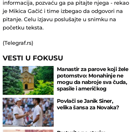
informacija, pozvaću ga pa pitajte njega - rekao
je Mikica Gačić i time izbegao da odgovori na
pitanje. Celu izjavu poslušajte u snimku na
početku teksta.
(Telegraf.rs)
VESTI U FOKUSU
Manastir za parove koji žele
potomstvo: Monahinje ne
mogu da nabroje sva čuda,
spasile i američkog
ambasadora
Povlači se Janik Siner,
velika šansa za Novaka?