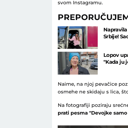
svom Instagramu.
PREPORUČUJE
Napravila 
Srbije! Sa
Lopov upa
"Kada ju j
Naime, na njoj pevačice pozi
osmehe ne skidaju s lica, što
Na fotografiji poziraju srećn
prati pesma "Devojke samo ž