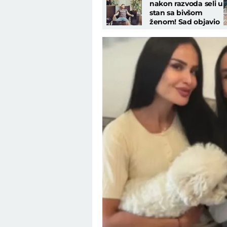
nakon razvoda seli u
stan sa bivšom
ženom! Sad objavio
snimak renoviranja:
"Nadgledanje"