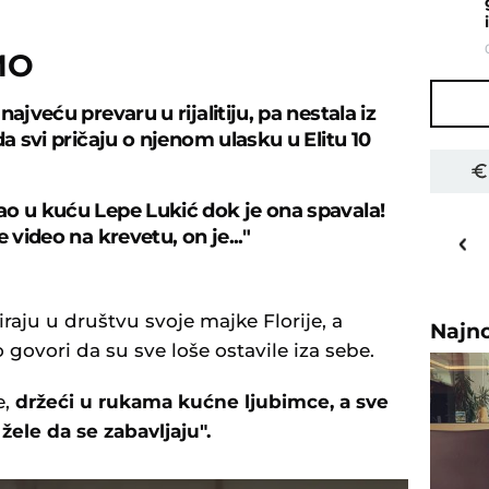
MO
najveću prevaru u rijalitiju, pa nestala iz
da svi pričaju o njenom ulasku u Elitu 10
o u kuću Lepe Lukić dok je ona spavala!
22
o
C
e video na krevetu, on je..."
Priština
raju u društvu svoje majke Florije, a
Najn
 govori da su sve loše ostavile iza sebe.
e,
držeći u rukama kućne ljubimce, a sve
ele da se zabavljaju".