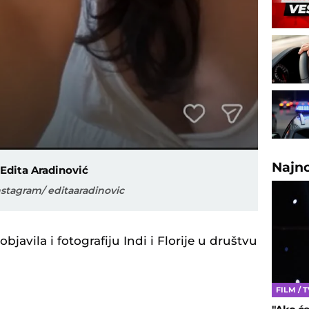
Najn
Edita Aradinović
nstagram/ editaaradinovic
bjavila i fotografiju Indi i Florije u društvu
FILM / 