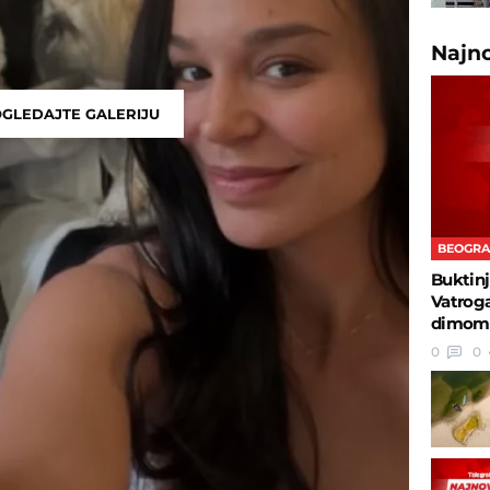
Najn
GLEDAJTE GALERIJU
BEOGR
Buktinj
Vatroga
dimom
0
0