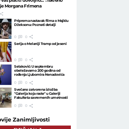
vas platiti dovoljno...": Iskreno
nje Morgana Frimena
Priprema nastavak filma o Majklu
Džeksonu: Poznati detalji
0
0
Serija o Melaniji Tramp od jeseni
0
0
Selaković: U septembru
obeležavamo 200 godina od
rođenja Ljubomira Nenadovića
0
0
Svečano zatvorena izložba
"Galerija koja raste" u Galeriji
Fakulteta savremenih umetnosti
0
0
ovije
Zanimljivosti