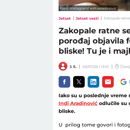
Foto: Instagram/ editaaradinovic
Jetset
Jetset vesti
Zakopale ratne 
Zakopale ratne se
porođaj objavila f
bliske! Tu je i ma
J. S.
08/07/26 | 13:51
Čitanj
Iako su u poslednje vreme 
Indi Aradinović
odlučile su 
bliske.
U prilog tome govori i fotog