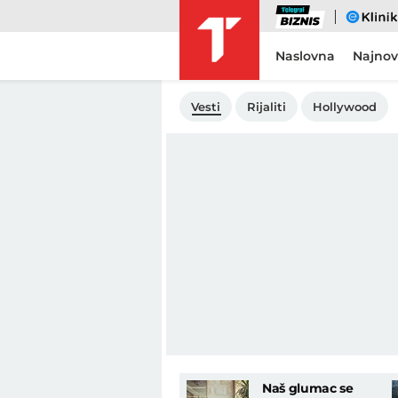
Biznis
eKlinika
Naslovna
Najnov
Vesti
Rijaliti
Hollywood
Naš glumac se