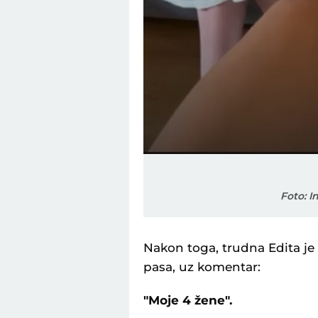
Foto: I
Nakon toga, trudna Edita je o
pasa, uz komentar:
"Moje 4 žene".