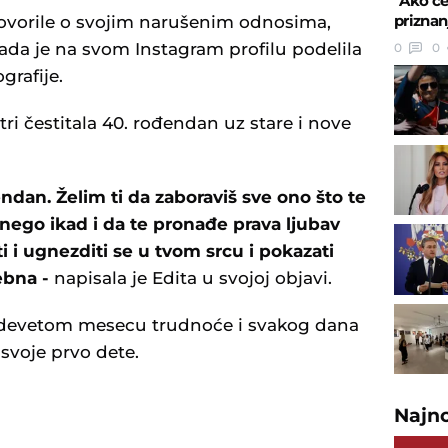
"Ako će 
prizna
 govorile o svojim narušenim odnosima,
kada je na svom Instagram profilu podelila
0
0
grafije.
ri čestitala 40. rođendan uz stare i nove
endan. Želim ti da zaboraviš sve ono što te
 nego ikad i da te pronađe prava ljubav
iti i ugnezditi se u tvom srcu i pokazati
ebna -
napisala je Edita u svojoj objavi.
 u devetom mesecu trudnoće i svakog dana
svoje prvo dete.
Najn