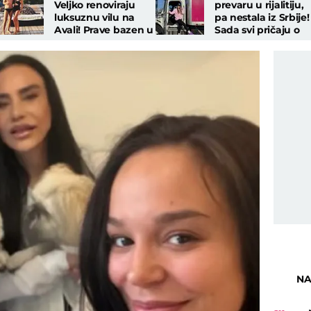
Veljko renoviraju
prevaru u rijalitiju,
luksuznu vilu na
pa nestala iz Srbije!
Avali! Prave bazen u
Sada svi pričaju o
dvorištu, uveliko
njenom ulasku u
traju radovi
Elitu 10
NA