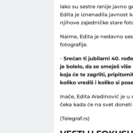
Iako su sestre ranije javno
Edita je iznenadila javnost 
njihove zajedničke stare foto
Naime, Edita je nedavno sest
fotografije.
-
Srećan ti jubilarni 40. rođ
je bolelo, da se smeješ više
koja će te zagrliti, pripitom
koliko vrediš i koliko si pos
Inače, Edita Aradinović je
čeka kada će na svet doneti 
(Telegraf.rs)