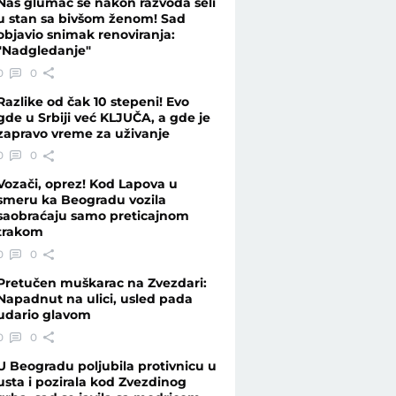
Naš glumac se nakon razvoda seli
u stan sa bivšom ženom! Sad
objavio snimak renoviranja:
"Nadgledanje"
Tu je i majka - Telegraf.rs
0
0
Razlike od čak 10 stepeni! Evo
gde u Srbiji već KLJUČA, a gde je
zapravo vreme za uživanje
0
0
Vozači, oprez! Kod Lapova u
smeru ka Beogradu vozila
saobraćaju samo preticajnom
trakom
0
0
Pretučen muškarac na Zvezdari:
Napadnut na ulici, usled pada
udario glavom
0
0
U Beogradu poljubila protivnicu u
usta i pozirala kod Zvezdinog