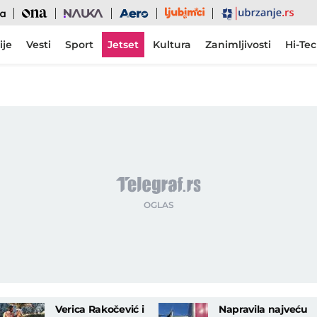
Ljubimci
Ona
Nauka
Aero
Ubrzanje
ije
Vesti
Sport
Jetset
Kultura
Zanimljivosti
Hi-Te
Verica Rakočević i
Napravila najveću