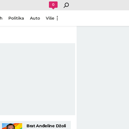
0
ch
Politika
Auto
Više
Brat Anđeline Džoli