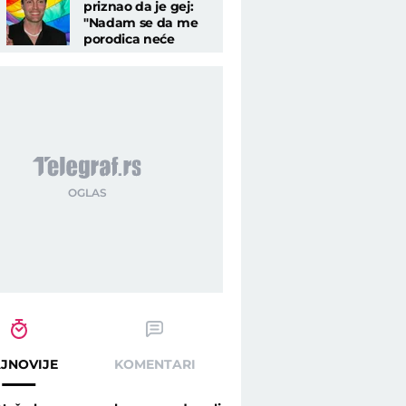
priznao da je gej:
"Nadam se da me
porodica neće
osuditi"
JNOVIJE
KOMENTARI