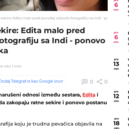
pre
6
min
sekire: Edita malo pred porođaj objavila fotografiju sa Indi - ponovo bliske! 
kire: Edita malo pred
pre
6
otografiju sa Indi - ponovo
min
jka
pre
13
e: oko 1 min.
min
0
0
pre
narušeni odnosi između sestara,
Edita
i
12
min
da zakopaju ratne sekire i ponovo postanu
pre
18
rafija koju je trudna pevačica objavila na
min