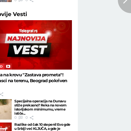
ovije
Vesti
AD
a na krovu "Zastava prometa"!
sci na terenu, Beograd pokriven
Specijalna operacija na Dunavu
stiže prekasno? Reka na novom
istorijskom minimumu, vreme
ističe...
0
0
Razlike od čak 10 stepeni! Evo gde
u Srbiji već KLJUČA, a gde je