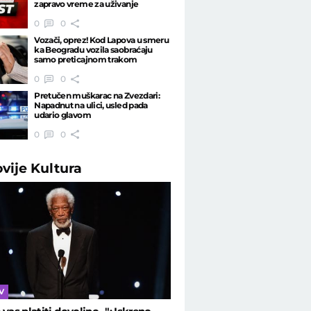
zapravo vreme za uživanje
0
0
Vozači, oprez! Kod Lapova u smeru
ka Beogradu vozila saobraćaju
samo preticajnom trakom
0
0
Pretučen muškarac na Zvezdari:
Napadnut na ulici, usled pada
udario glavom
0
0
ovije
Kultura
TV