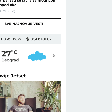
grba, sad se javila sa modricom
ispod oka
0
0
SVE NAJNOVIJE VESTI
EUR:
117.37
USD:
101.62
26
27
o
C
o
C
Beograd
Novi Sad
ovije
Jetset