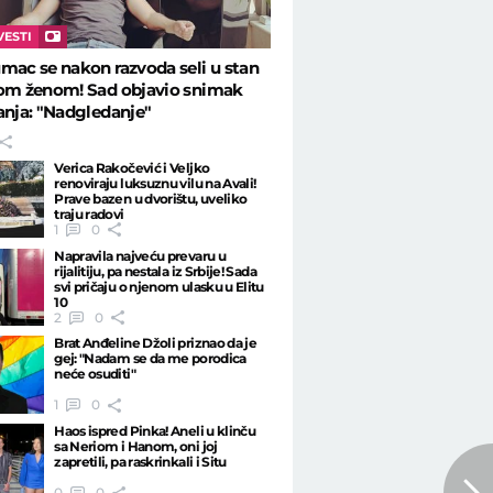
VESTI
mac se nakon razvoda seli u stan
šom ženom! Sad objavio snimak
anja: "Nadgledanje"
Verica Rakočević i Veljko
renoviraju luksuznu vilu na Avali!
Prave bazen u dvorištu, uveliko
traju radovi
1
0
Napravila najveću prevaru u
rijalitiju, pa nestala iz Srbije! Sada
svi pričaju o njenom ulasku u Elitu
10
2
0
Brat Anđeline Džoli priznao da je
gej: "Nadam se da me porodica
neće osuditi"
1
0
Haos ispred Pinka! Aneli u klinču
sa Neriom i Hanom, oni joj
zapretili, pa raskrinkali i Situ
0
0