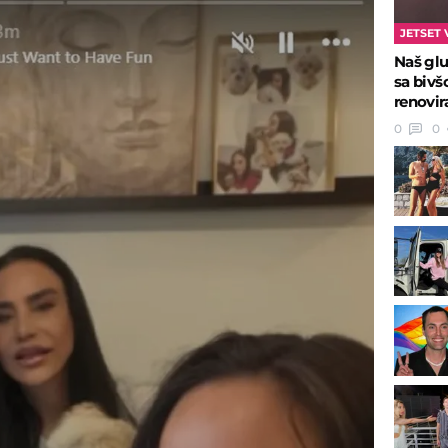
JETSET 
Naš glu
sa biv
renovir
0
0