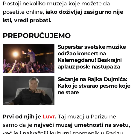
Postoji nekoliko muzeja koje možete da
posetite online,
iako doživljaj zasigurno nije
isti, vredi probati.
PREPORUČUJEMO
Superstar svetske muzike
održao koncert na
Kalemegdanu! Beskrajni
aplauz posle nastupa za
sećanje
Sećanje na Rajka Dujmića:
Kako je stvarao pesme koje
ne stare
Prvi od njih je
Luvr
.
Taj muzej u Parizu ne
samo da je
najveći muzej umetnosti na svetu,
već je i najvažniji kulturni spomenik u Parizu