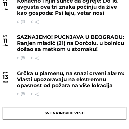
Konačno i njih sunce da ogreje! Do 16.
11
avgusta ova tri znaka počinju da žive
min
kao gospoda: Psi laju, vetar nosi
0
0
SAZNAJEMO! PUCNJAVA U BEOGRADU:
pre
11
Ranjen mladić (21) na Dorćolu, u bolnicu
min
došao sa metkom u stomaku!
0
0
Grčka u plamenu, na snazi crveni alarm:
pre
13
Vlasti upozoravaju na ekstremnu
min
opasnost od požara na više lokacija
0
0
SVE NAJNOVIJE VESTI