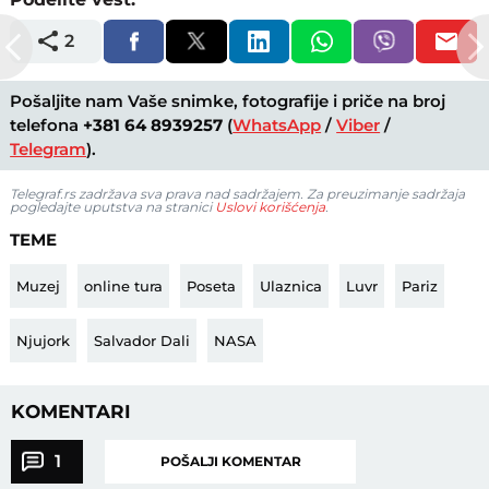
2
Pošaljite nam Vaše snimke, fotografije i priče na broj
telefona
+381 64 8939257
(
WhatsApp
/
Viber
/
Telegram
).
Telegraf.rs zadržava sva prava nad sadržajem. Za preuzimanje sadržaja
pogledajte uputstva na stranici
Uslovi korišćenja
.
TEME
Muzej
online tura
Poseta
Ulaznica
Luvr
Pariz
Njujork
Salvador Dali
NASA
KOMENTARI
1
POŠALJI KOMENTAR