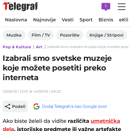
1
Naslovna
Najnovije
Vesti
Sport
Biznis
eKli
Muzika
Film / TV
Pozorište
Knjige / Stripovi
Pop & Kultura
Art
Izabrali smo svetske muzeje koje možete posetiti
Izabrali smo svetske muzeje
koje možete posetiti preko
interneta
13/06/19 | 12:01
≫
14/06/19 | 09:22
Podeli
Ako biste želeli da vidite
različita
umetnička
dela
, istorijske predmete ili važne artefakte