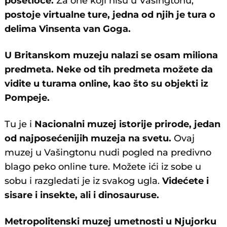
posetioce.
Za one koji nisu u Vašingtonu,
postoje virtualne ture, jedna od njih je tura o
delima Vinsenta van Goga.
U Britanskom muzeju nalazi se osam miliona
predmeta. Neke od tih predmeta možete da
vidite u turama online
, kao što su objekti iz
Pompeje.
Tu je i
Nacionalni muzej istorije prirode, jedan
od najposećenijih muzeja na svetu.
Ovaj
muzej u Vašingtonu nudi pogled na predivno
blago peko online ture. Možete ići iz sobe u
sobu i razgledati je iz svakog ugla.
Videćete i
sisare i insekte, ali i dinosauruse.
Metropolitenski muzej umetnosti u Njujorku