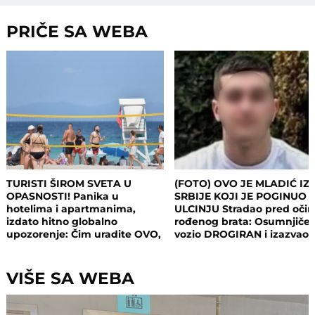
PRIČE SA WEBA
TURISTI ŠIROM SVETA U
(FOTO) OVO JE MLADIĆ IZ
OPASNOSTI! Panika u
SRBIJE KOJI JE POGINUO 
hotelima i apartmanima,
ULCINJU Stradao pred oči
izdato hitno globalno
rođenog brata: Osumnjičen
upozorenje: Čim uradite OVO,
vozio DROGIRAN i izazvao
postajete meta opasnog
nesreću
napada!
VIŠE SA WEBA