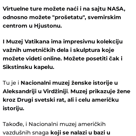
Virtuelne ture možete naći i na sajtu NASA,
odnosno možete "prošetatu", svemirskim
centrom u Hjustonu.
I Muzej Vatikana ima impresivnu kolekciju
važnih umetničkih dela i skulptura koje
možete videti online. Možete posetiti čak i
Sikstinsku kapelu.
Tu je i
Nacionalni muzej ženske istorije u
Aleksandriji u Virdžiniji
.
Muzej prikazuje žene
kroz Drugi svetski rat, ali i celu američku
istoriju.
Takođe, i Nacionalni muzej američkih
vazdušnih snaga
koji se nalazi u bazi u