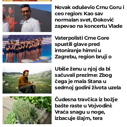
Novak oduševio Crnu Goru i
ceo region: Kao sav
normalan svet, Đoković
zapevao na koncertu Vlade
Georgijeva
Vaterpolisti Crne Gore
spustili glave pred
intoniranje himni u
Zagrebu, region bruji o
velikom propustu
Ubiše ženu u njoj da bi
sačuvali prezime: Zbog
čega je mala Stana u
sedmoj godini života uzela
pušku u ruke
Čudesna travčica iz božje
bašte raste u Vojvodini:
Vraća snagu u noge,
izbacuje šlajm, tera
komarce i miševe