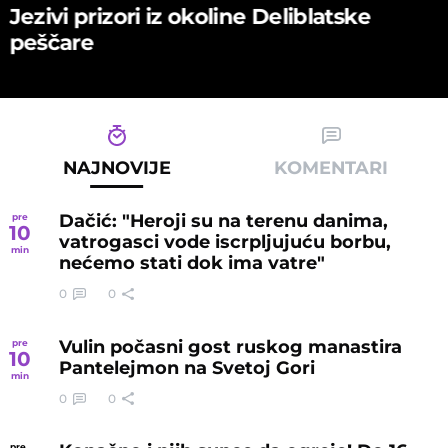
Jezivi prizori iz okoline Deliblatske
peščare
NAJNOVIJE
KOMENTARI
Dačić: "Heroji su na terenu danima,
pre
10
vatrogasci vode iscrpljujuću borbu,
min
nećemo stati dok ima vatre"
0
0
Vulin počasni gost ruskog manastira
pre
10
Pantelejmon na Svetoj Gori
min
0
0
pre