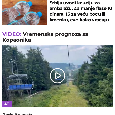
Srbija uvodi kauciju za
ambalažu: Za manje flaše 10
dinara, 15 za veću bocu ili
limenku, evo kako vraćaju
pare
VIDEO:
Vremenska prognoza sa
Kopaonika
Play
Video
2:11
Podelite vest: