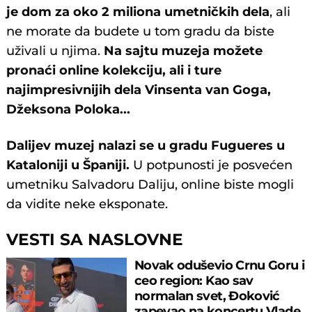
je dom za oko 2 miliona umetničkih dela
, ali
ne morate da budete u tom gradu da biste
uživali u njima.
Na sajtu muzeja možete
pronaći online kolekciju, ali i ture
najimpresivnijih dela Vinsenta van Goga,
Džeksona Poloka...
Dalijev muzej nalazi se u gradu Fugueres u
Kataloniji u Španiji.
U potpunosti je posvećen
umetniku Salvadoru Daliju, online biste mogli
da vidite neke eksponate.
VESTI SA NASLOVNE
Novak oduševio Crnu Goru i
ceo region: Kao sav
normalan svet, Đoković
zapevao na koncertu Vlade