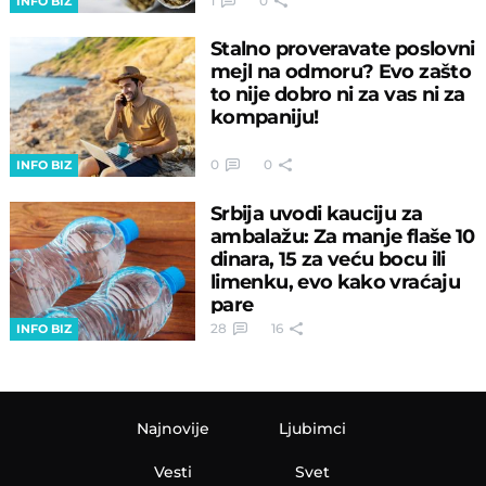
1
0
INFO BIZ
Stalno proveravate poslovni
mejl na odmoru? Evo zašto
to nije dobro ni za vas ni za
kompaniju!
0
0
INFO BIZ
Srbija uvodi kauciju za
ambalažu: Za manje flaše 10
dinara, 15 za veću bocu ili
limenku, evo kako vraćaju
pare
28
16
INFO BIZ
Najnovije
Ljubimci
Vesti
Svet