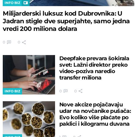
INFO BIZ
Milijarderski luksuz kod Dubrovnika: U
Jadran stigle dve superjahte, samo jedna
vredi 200 miliona dolara
0
0
Deepfake prevara šokirala
svet: Lažni direktor preko
video-poziva naredio
transfer miliona
0
0
INFO BIZ
Nove akcize pojačavaju
udar na novčanike pušača:
Evo koliko više plaćate po
paklici i kilogramu duvana