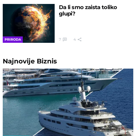
Da li smo zaista toliko
glupi?
7
4
PRIRODA
Najnovije
Biznis