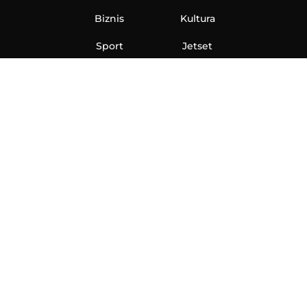
Biznis
Kultura
Sport
Jetset
Nauka
Ona
Aero
Zanimljivosti
eKlinika
Hi-Tech
Auto
Plantbased
Ubrzanje
Telegraf TV