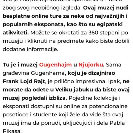
zbog svog neobičnog izgleda.
Ovaj muzej nudi
besplatne online ture za neke od najvažnijih i
popularnih eksponata, kao što su egipatski
atikviteti.
Možete se okretati za 360 stepeni po
muzeju i kliknuti na predmete kako biste dobili
dodatne informacije.
Tu je i muzej
Gugenhajm
u
Njujorku
.
Sama
građevina Gugenhama
, koju je dizajnirao
Frank Lojd Rajt
, je prilično impresivna. Ipak,
ne
morate da odete u Veliku jabuku da biste ovaj
muzej pogledali izbliza.
Pojedine kolekcije i
eksponati dostupni su online za potencionalne
posetioce i studente koji žele da vide šta ovaj
muzej ima da ponudi, uključujući i dela Pabla
Pikasa.