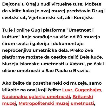
Dejtonu u Ohaju nudi virtuelne ture. Možete
da vidite kako je ovaj muzej predstavio Drugi
svetski rat, Vijetnamski rat, ali i Korejski.
Tu je i online
Gugl platforma "Umetnost i
kultura" koja sarađuje sa više od 60 muzeja
širom sveta i galerija i dokumentuje
neprocenjiva umetnička dela. Preko ove
platforme možete da osetite delić Bele kuće,
Muzeja islamske umetnosti u Kataru, pa čak i
ulične umetnosti u Sao Paulu u Brazilu.
Ako želite da posetite neki od muzeja, samo
kliknite na onaj koji želite:
Luvr,
Gugenhajm
,
Nacionalna galerija umetnosti
,
Britanski
muzej
,
Metropolitenski muzej umetnosti
,