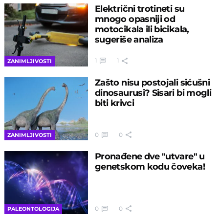
Električni trotineti su
mnogo opasniji od
motocikala ili bicikala,
sugeriše analiza
1
1
ZANIMLJIVOSTI
Zašto nisu postojali sićušni
dinosaurusi? Sisari bi mogli
biti krivci
0
0
ZANIMLJIVOSTI
Pronađene dve "utvare" u
genetskom kodu čoveka!
0
0
PALEONTOLOGIJA