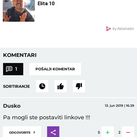
Elita 10
by Aklamator
KOMENTARI
1
POŠALJI KOMENTAR
SORTIRANJE
Dusko
13. jun 2019 | 16:29
Pa mogli ste postaviti linkove !!!
›
5
2
ODGOVORITE