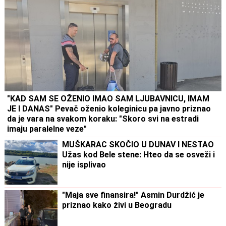
"KAD SAM SE OŽENIO IMAO SAM LJUBAVNICU, IMAM
JE I DANAS" Pevač oženio koleginicu pa javno priznao
da je vara na svakom koraku: "Skoro svi na estradi
imaju paralelne veze"
MUŠKARAC SKOČIO U DUNAV I NESTAO
Užas kod Bele stene: Hteo da se osveži i
nije isplivao
"Maja sve finansira!" Asmin Durdžić je
priznao kako živi u Beogradu