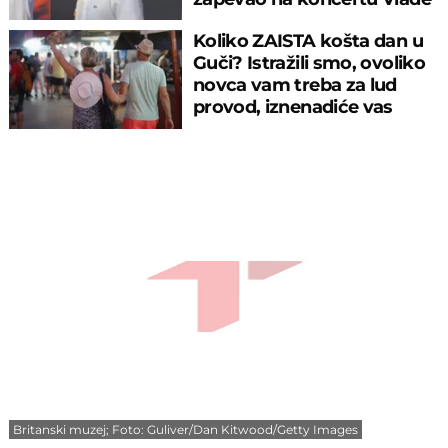
Georgijeva
Koliko ZAISTA košta dan u
Guči? Istražili smo, ovoliko
novca vam treba za lud
provod, iznenadiće vas
cifra!
Britanski muzej; Foto: Guliver/Dan Kitwood/Getty Images