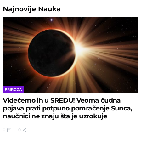
Najnovije
Nauka
PRIRODA
Videćemo ih u SREDU! Veoma čudna
pojava prati potpuno pomračenje Sunca,
naučnici ne znaju šta je uzrokuje
0
0