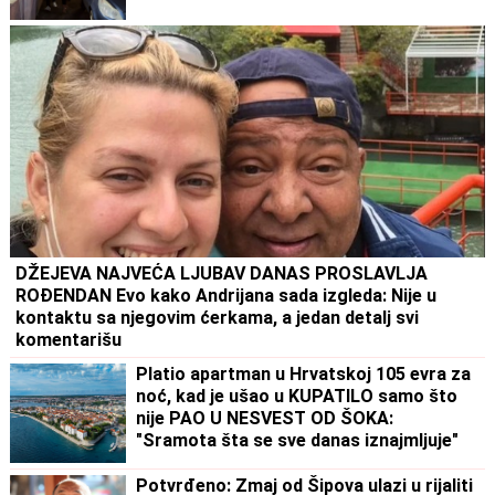
DŽEJEVA NAJVEĆA LJUBAV DANAS PROSLAVLJA
ROĐENDAN Evo kako Andrijana sada izgleda: Nije u
kontaktu sa njegovim ćerkama, a jedan detalj svi
komentarišu
Platio apartman u Hrvatskoj 105 evra za
noć, kad je ušao u KUPATILO samo što
nije PAO U NESVEST OD ŠOKA:
"Sramota šta se sve danas iznajmljuje"
Potvrđeno: Zmaj od Šipova ulazi u rijaliti