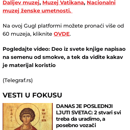
Dalijev muzej
,
Muzej Vatikana
,
Nacionalni
muzej ženske umetnosti.
Na ovoj Gugl platformi možete pronaći više od
60 muzeja, kliknite
OVDE
.
Pogledajte video: Deo iz svete knjige napisao
na semenu od smokve, a tek da vidite kakav
je materijal koristio
(Telegraf.rs)
VESTI U FOKUSU
DANAS JE POSLEDNJI
LJUTI SVETAC: 2 stvari svi
treba da uradimo, a
posebno vozači